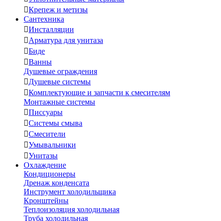

Крепеж и метизы
Сантехника

Инсталляции

Арматура для унитаза

Биде

Ванны
Душевые ограждения

Душевые системы

Комплектующие и запчасти к смесителям
Монтажные системы

Писсуары

Системы смыва

Смесители

Умывальники

Унитазы
Охлаждение
Кондиционеры
Дренаж конденсата
Инструмент холодильщика
Кронштейны
Теплоизоляция холодильная
Труба холодильная