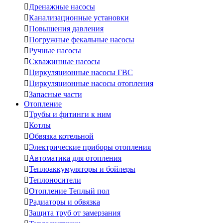

Дренажные насосы

Канализационные установки

Повышения давления

Погружные фекальные насосы

Ручные насосы

Скважинные насосы

Циркуляционные насосы ГВС

Циркуляционные насосы отопления

Запасные части
Отопление

Трубы и фитинги к ним

Котлы

Обвязка котельной

Электрические приборы отопления

Автоматика для отопления

Теплоаккумуляторы и бойлеры

Теплоносители

Отопление Теплый пол

Радиаторы и обвязка

Защита труб от замерзания