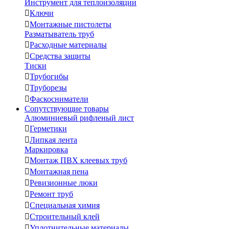
Инструмент для теплоизоляции

Ключи

Монтажные пистолеты
Разматыватель труб

Расходные материалы

Средства защиты
Тиски

Трубогибы

Труборезы

Фаскосниматели
Сопутствующие товары
Алюминиевый рифленый лист

Герметики

Липкая лента
Маркировка

Монтаж ПВХ клеевых труб

Монтажная пена

Ревизионные люки

Ремонт труб

Специальная химия

Строительный клей

Уплотнительные материалы