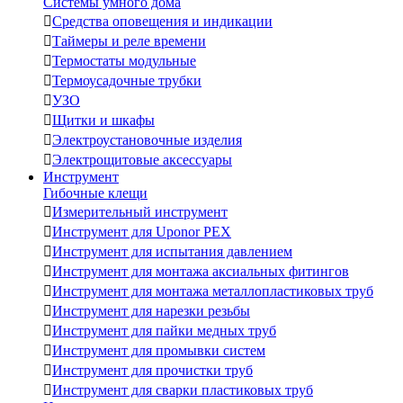
Системы умного дома

Средства оповещения и индикации

Таймеры и реле времени

Термостаты модульные

Термоусадочные трубки

УЗО

Щитки и шкафы

Электроустановочные изделия

Электрощитовые аксессуары
Инструмент
Гибочные клещи

Измерительный инструмент

Инструмент для Uponor PEX

Инструмент для испытания давлением

Инструмент для монтажа аксиальных фитингов

Инструмент для монтажа металлопластиковых труб

Инструмент для нарезки резьбы

Инструмент для пайки медных труб

Инструмент для промывки систем

Инструмент для прочистки труб

Инструмент для сварки пластиковых труб