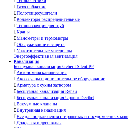

Теплосчетчики

Газоснабжение

Полотенцесушители

Коллекторы распределительные

Теплоизоляция для труб

Краны

Манометры и термометры

Обслуживание и защита

Уплотнительные материалы
Энергоэффективная вентиляция
Канализация
Бесшумная канализация Geberit Silent-PP

Автономная канализация

Аксессуары и дополнительное оборудование

Арматура с сухим затвором

Бесшумная канализация Rehau

Бесшумная канализация Uponor Decibel

Вакуумные клапаны

Внутренняя канализация

Все для подключения стиральных и посудомоечных ма

Дождевая и дренажная