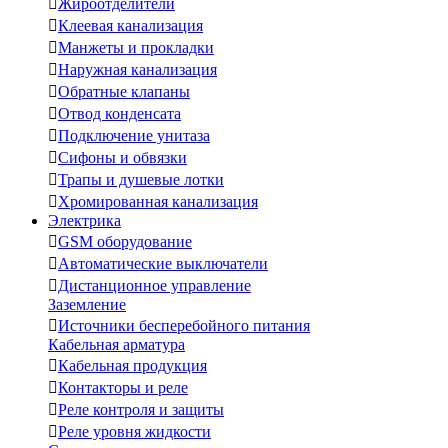

Жироотделители

Клеевая канализация

Манжеты и прокладки

Наружная канализация

Обратные клапаны

Отвод конденсата

Подключение унитаза

Сифоны и обвязки

Трапы и душевые лотки

Хромированная канализация
Электрика

GSM оборудование

Автоматические выключатели

Дистанционное управление
Заземление

Источники бесперебойного питания
Кабельная арматура

Кабельная продукция

Контакторы и реле

Реле контроля и защиты

Реле уровня жидкости