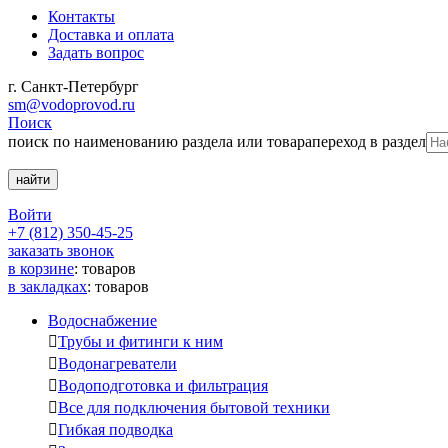
Контакты
Доставка и оплата
Задать вопрос
г. Санкт-Петербург
sm@vodoprovod.ru
Поиск
поиск по наименованию раздела или товара
переход в раздел
Войти
+7 (812) 350-45-25
заказать звонок
в корзине
:
товаров
в закладках
:
товаров
Водоснабжение

Трубы и фитинги к ним

Водонагреватели

Водоподготовка и фильтрация

Все для подключения бытовой техники

Гибкая подводка