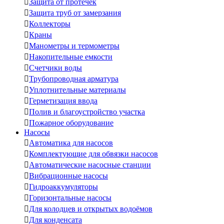

Защита от протечек

Защита труб от замерзания

Коллекторы

Краны

Манометры и термометры

Накопительные емкости

Счетчики воды

Трубопроводная арматура

Уплотнительные материалы

Герметизация ввода

Полив и благоустройство участка

Пожарное оборудование
Насосы

Автоматика для насосов

Комплектующие для обвязки насосов

Автоматические насосные станции

Вибрационные насосы

Гидроаккумуляторы

Горизонтальные насосы

Для колодцев и открытых водоёмов

Для конденсата