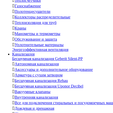

Теплосчетчики

Газоснабжение

Полотенцесушители

Коллекторы распределительные

Теплоизоляция для труб

Краны

Манометры и термометры

Обслуживание и защита

Уплотнительные материалы
Энергоэффективная вентиляция
Канализация
Бесшумная канализация Geberit Silent-PP

Автономная канализация

Аксессуары и дополнительное оборудование

Арматура с сухим затвором

Бесшумная канализация Rehau

Бесшумная канализация Uponor Decibel

Вакуумные клапаны

Внутренняя канализация

Все для подключения стиральных и посудомоечных ма

Дождевая и дренажная