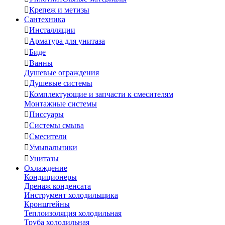

Крепеж и метизы
Сантехника

Инсталляции

Арматура для унитаза

Биде

Ванны
Душевые ограждения

Душевые системы

Комплектующие и запчасти к смесителям
Монтажные системы

Писсуары

Системы смыва

Смесители

Умывальники

Унитазы
Охлаждение
Кондиционеры
Дренаж конденсата
Инструмент холодильщика
Кронштейны
Теплоизоляция холодильная
Труба холодильная