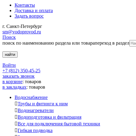
Контакты
Доставка и оплата
Задать вопрос
г. Санкт-Петербург
sm@vodoprovod.ru
Поиск
поиск по наименованию раздела или товара
переход в раздел
Войти
+7 (812) 350-45-25
заказать звонок
в корзине
:
товаров
в закладках
:
товаров
Водоснабжение

Трубы и фитинги к ним

Водонагреватели

Водоподготовка и фильтрация

Все для подключения бытовой техники

Гибкая подводка