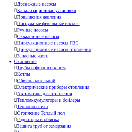

Дренажные насосы

Канализационные установки

Повышения давления

Погружные фекальные насосы

Ручные насосы

Скважинные насосы

Циркуляционные насосы ГВС

Циркуляционные насосы отопления

Запасные части
Отопление

Трубы и фитинги к ним

Котлы

Обвязка котельной

Электрические приборы отопления

Автоматика для отопления

Теплоаккумуляторы и бойлеры

Теплоносители

Отопление Теплый пол

Радиаторы и обвязка

Защита труб от замерзания