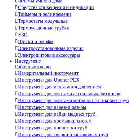
Системы умного дома

Средства оповещения и индикации

Таймеры и реле времени

Термостаты модульные

Термоусадочные трубки

УЗО

Щитки и шкафы

Электроустановочные изделия

Электрощитовые аксессуары
Инструмент
Гибочные клещи

Измерительный инструмент

Инструмент для Uponor PEX

Инструмент для испытания давлением

Инструмент для монтажа аксиальных фитингов

Инструмент для монтажа металлопластиковых труб

Инструмент для нарезки резьбы

Инструмент для пайки медных труб

Инструмент для промывки систем

Инструмент для прочистки труб

Инструмент для сварки пластиковых труб