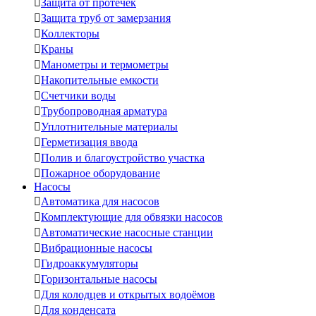

Защита от протечек

Защита труб от замерзания

Коллекторы

Краны

Манометры и термометры

Накопительные емкости

Счетчики воды

Трубопроводная арматура

Уплотнительные материалы

Герметизация ввода

Полив и благоустройство участка

Пожарное оборудование
Насосы

Автоматика для насосов

Комплектующие для обвязки насосов

Автоматические насосные станции

Вибрационные насосы

Гидроаккумуляторы

Горизонтальные насосы

Для колодцев и открытых водоёмов

Для конденсата