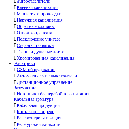

Жироотделители

Клеевая канализация

Манжеты и прокладки

Наружная канализация

Обратные клапаны

Отвод конденсата

Подключение унитаза

Сифоны и обвязки

Трапы и душевые лотки

Хромированная канализация
Электрика

GSM оборудование

Автоматические выключатели

Дистанционное управление
Заземление

Источники бесперебойного питания
Кабельная арматура

Кабельная продукция

Контакторы и реле

Реле контроля и защиты

Реле уровня жидкости