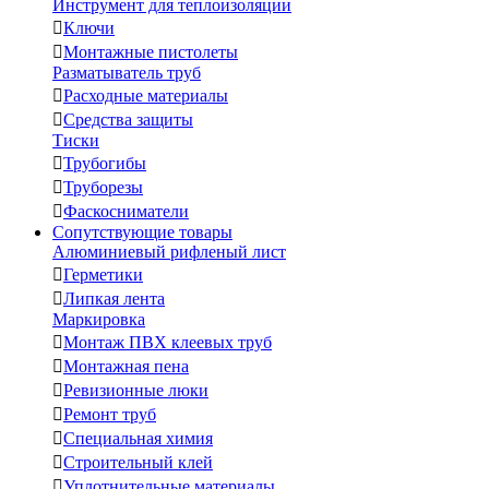
Инструмент для теплоизоляции

Ключи

Монтажные пистолеты
Разматыватель труб

Расходные материалы

Средства защиты
Тиски

Трубогибы

Труборезы

Фаскосниматели
Сопутствующие товары
Алюминиевый рифленый лист

Герметики

Липкая лента
Маркировка

Монтаж ПВХ клеевых труб

Монтажная пена

Ревизионные люки

Ремонт труб

Специальная химия

Строительный клей

Уплотнительные материалы