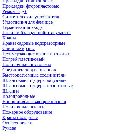
Прокладки силиконовые
Прокладки фторопластовые
Ремонт труб
Синтетические уплотнители
Уплотнения для фланцев
Герметизация ввода
Полив и благоустройство участка
Краны
Краны садовые водоразборные
Сливные краны
Незамерзающие краны и колонки
Погреб пластиковый
Поливочные пистолеты
Соединители для шлангов
Быстроразъемные соединители
Шланговые штуцеры латунные
Шланговые штуцеры пластиковые
Шланги
Водопроводные
Напорно-всасывающие шланги
Поливочные шланги
Пожарное оборудование
Краны пожарные
Огнетушители
Рукава