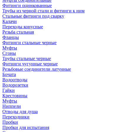
Муфты соединительные
Фитинги оцинкованные
Трубы из черной стали и фитинги к ним
Стальные фитинги под сварку
Калачи
Переходы конусные
Резьба стальная
Фланцы
Фитинги стальные черные
Муфты
Сгоны
Трубы стальные черные
Фитинги чугунные черные
Резьбовые соединители латунные
Бочата
Водоотводы
Водорозетки
Гайки
Крестовины
Муфты
Ниппели
Отводы для душа
Переходники
Пробки
Пробки для испытания