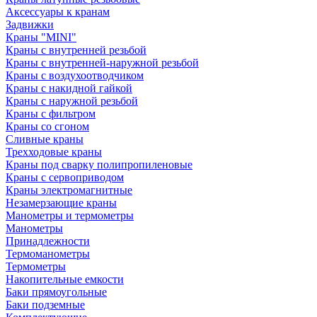
Аксессуары к кранам
Задвижки
Краны "MINI"
Краны с внутренней резьбой
Краны с внутренней-наружной резьбой
Краны с воздухоотводчиком
Краны с накидной гайкой
Краны с наружной резьбой
Краны с фильтром
Краны со сгоном
Сливные краны
Трехходовые краны
Краны под сварку полипропиленовые
Краны с сервоприводом
Краны электромагнитные
Незамерзающие краны
Манометры и термометры
Манометры
Принадлежности
Термоманометры
Термометры
Накопительные емкости
Баки прямоугольные
Баки подземные