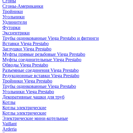
Сгоны
Сгоны-Американки
Тройники
Угольники
Удлинители
Футорки
Эксцентрики
Трубы оцинкованные Viega Prestabo и фитинги
Вставки Viega Prestabo
Заглушки Viega Prestabo
Муфты прямые резьбовые Viega Prestabo
Муфты соединительные Viega Prestabo
Обводы Viega Prestabo
Разъемные соединения Viega Prestabo
Редукционные вставки Viega Prestabo
Тройники Viega Prestabo
Трубы оцинкованные Viega Prestabo
Угольники Viega Prestabo
Декоративные чашки для труб
Котлы
Котлы электрические
Котлы электрические
Электрические мини-котельные
Vaillant
Arderia