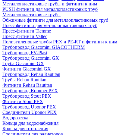
Металлопластиковые трубы и фитинги к ним
PUSH фитинги для металлопластиковых труб
Металлопластиковые трубы
Обжимные фитинги для металлопластиковых труб
Пресс фитинги для металлопластиковых труб
Пресс-фитинги Tiemme
Пресс-фитинги Valtec
Полиэтиленовые трубы PEX и PE-RT и фитинги к ним
Трубопровод Giacomini GIACOTHERM
Трубопровод FV-Plast
Трубопровод Giacomini GX
Труба Giacomini GX
Фитинги Giacomini GX
Трубопровод Rehau Rautitan
Трубы Rehau Rautitan
Фитинги Rehau Rautitan
Трубопровод Rommer PEX
Трубопровод Stout PEX
Фитинги Stout PEX
Трубопровод Uponor PEX
Соединители Uponor PEX
Водорозетка
Кольца для водоснабжения
Кольца для отопления
Соединители для радиаторов