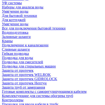
УФ системы
Наборы для анализа воды
Умягчение воды
Для бытовой техники
Для коттеджей
Умягчение воды
Все для подключения бытовой техники
Водоподготовка
Заливные шланги
Краны
Подключение к канализации
Сливные шланги
Гибкая подводка
Подводка для воды
Подводка для смесителей
Подводка для стиральных машин
Защита от протечек
Защита от протечек WELROK
Защита от протечек GIDROLOCK
Защита от протечек Нептун
Защита труб от замерзания
Готовые комплекты с саморегулирующимся кабелем
Комплектующие для системы обогрева труб
Контроллеры
Проходки для ввода кабеля в трубу