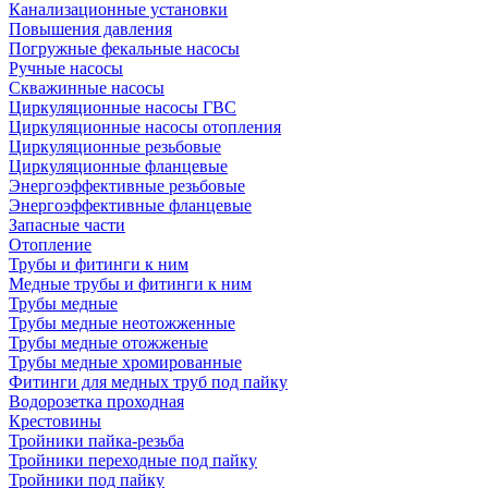
Канализационные установки
Повышения давления
Погружные фекальные насосы
Ручные насосы
Скважинные насосы
Циркуляционные насосы ГВС
Циркуляционные насосы отопления
Циркуляционные резьбовые
Циркуляционные фланцевые
Энергоэффективные резьбовые
Энергоэффективные фланцевые
Запасные части
Отопление
Трубы и фитинги к ним
Медные трубы и фитинги к ним
Трубы медные
Трубы медные неотожженные
Трубы медные отожженые
Трубы медные хромированные
Фитинги для медных труб под пайку
Водорозетка проходная
Крестовины
Тройники пайка-резьба
Тройники переходные под пайку
Тройники под пайку