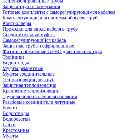
Теплоизолированные трубы
Защита труб от замерзания
Готовые комплекты с саморегулирующимся кабелем
Комплектующие для системы обогрева труб
Контроллеры
Проходки для ввода кабеля в трубу
Соединительные муфты
Саморегулирующийся кабель
Защитные трубы гофрированные
Фитинги обжимные GEBO для стальных труб
Тройники
Водоотводы
Муфты ремонтные
Муфты соединительные
Теплоизоляция для труб
Защитная теплоизоляция
Крепление теплоизоляции
Трубная полиэтиленовая изоляция
Резьбовые соединители латунные
Бочата
Водоотводы
Водорозетки
Гайки
Крестовины
Муфты