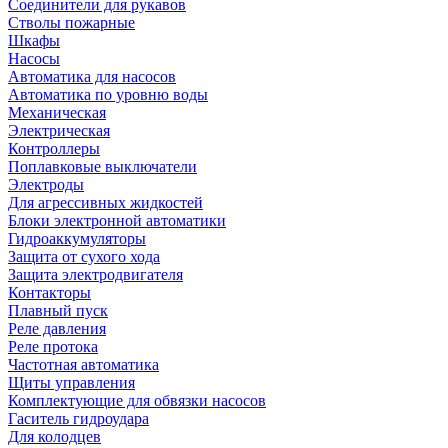
Соединители для рукавов
Стволы пожарные
Шкафы
Насосы
Автоматика для насосов
Автоматика по уровню воды
Механическая
Электрическая
Контроллеры
Поплавковые выключатели
Электроды
Для агрессивных жидкостей
Блоки электронной автоматики
Гидроаккумуляторы
Защита от сухого хода
Защита электродвигателя
Контакторы
Плавный пуск
Реле давления
Реле протока
Частотная автоматика
Щиты управления
Комплектующие для обвязки насосов
Гаситель гидроудара
Для колодцев