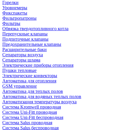
Горелки
Уровнемеры
Фикспакеты
Фильтропатроны
Фильтры
Обвязка твердотопливного котла
Перепускные клапаны
Подпиточные клапаны
Предохранительные клапаны
Расширительные баки
Сепараторы воздуха
Сепараторы шлама
Электрические приборы отопления
Пушки тепловые
Электрические конвекторы
Автоматика для отопления
GSM управление
Автоматика для теплых полов
Автоматика для водяных теплых полов
Автоматизация температуры воздуха
Система Kromwell проводная
Система Uni-Fitt проводная
Система Uni-Fitt беспроводная
Система Salus проводная
Система Salus беспроводная