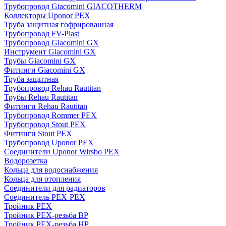
Трубопровод Giacomini GIACOTHERM
Коллекторы Uponor PEX
Труба защитная гофрированная
Трубопровод FV-Plast
Трубопровод Giacomini GX
Инструмент Giacomini GX
Трубы Giacomini GX
Фитинги Giacomini GX
Труба защитная
Трубопровод Rehau Rautitan
Трубы Rehau Rautitan
Фитинги Rehau Rautitan
Трубопровод Rommer PEX
Трубопровод Stout PEX
Фитинги Stout PEX
Трубопровод Uponor PEX
Соединители Uponor Wirsbo PEX
Водорозетка
Кольца для водоснабжения
Кольца для отопления
Соединители для радиаторов
Соединитель PEX-PEX
Тройник PEX
Тройник PEX-резьба ВР
Тройник PEX-резьба НР