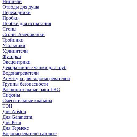
Ниппели
Отводы для душа
Переходники
Пробки
Пробки для испытания
Сгоны
Сгоны-Американки
Тройники
Угольники
Удлинители
Футорки
Эксцентрики
Декоративные чашки для труб
Водонагреватели
Арматура для водонагревателей
Группы безопасности
Расширительные баки ГВС
Сифоны
Смесительные клапаны
ТЭН
Для Ariston
Для Garanterm
Для Реал
Для Термекс
Водонагреватели газовые