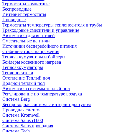
Термостаты комнатные
Беспроводные
Интернет термостаты
Проводные
Термостаты температуры теплоносителя и трубы
Трехходовые смесители и управление
Автоматика для вентилей
Смесительные вентили
Источники бесперебойного питания
Стабилизаторы напряжения
Теплоаккумуляторы и бойлеры
Бойлеры косвенного нагрева
Теплоаккумуляторы
Теплоносители
Отопление Теплый пол
Водяной теплый пол
Автоматика системы теплый пол
Регулирование по температуре воздуха
Система Berg
Беспроводная система с интернет доступом
Проводная система
Система Kromwell
Система Salus iT600
Система Salus проводная
Система Tech