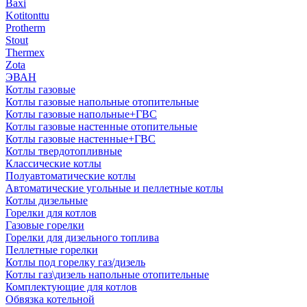
Baxi
Kotitonttu
Protherm
Stout
Thermex
Zota
ЭВАН
Котлы газовые
Котлы газовые напольные отопительные
Котлы газовые напольные+ГВС
Котлы газовые настенные отопительные
Котлы газовые настенные+ГВС
Котлы твердотопливные
Классические котлы
Полуавтоматические котлы
Автоматические угольные и пеллетные котлы
Котлы дизельные
Горелки для котлов
Газовые горелки
Горелки для дизельного топлива
Пеллетные горелки
Котлы под горелку газ/дизель
Котлы газ\дизель напольные отопительные
Комплектующие для котлов
Обвязка котельной