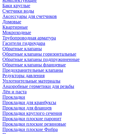
Комплектующие
Баки круглые
Счетчики воды
Аксессуары для счетчиков
Домовые
Квартирные
Мокроходные
Трубопроводная арматура
Гасители гидроудара
Обратные клапаны
Обратные клапаны горизонтальные
Обратные клапаны подпружиненные
Обратные клапаны фланцевые
Предохранительные клапаны
Редукторы давления
Уплотнительные материалы
Анаэробные герметики для резьбы
Лён и паста
Прокладки
Прокладки для кранбуксы
Прокладки для фланцев
Прокладки круглого сечения
Прокладки плоские паронит
Прокладки плоские резиновые
Прокладки плоские Фибра