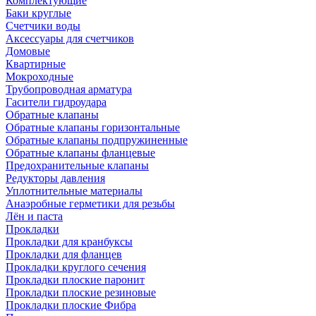
Комплектующие
Баки круглые
Счетчики воды
Аксессуары для счетчиков
Домовые
Квартирные
Мокроходные
Трубопроводная арматура
Гасители гидроудара
Обратные клапаны
Обратные клапаны горизонтальные
Обратные клапаны подпружиненные
Обратные клапаны фланцевые
Предохранительные клапаны
Редукторы давления
Уплотнительные материалы
Анаэробные герметики для резьбы
Лён и паста
Прокладки
Прокладки для кранбуксы
Прокладки для фланцев
Прокладки круглого сечения
Прокладки плоские паронит
Прокладки плоские резиновые
Прокладки плоские Фибра