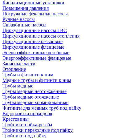
Канализационные установки
Повышения давления
Погружные фекальные насосы
Ручные насосы
Скважинные насосы
Циркуляционные насосы ГВС
Циркуляционные насосы отопления
Циркуляционные резьбовые
Циркуляционные фланцевые
Энергоэффективные резьбовые
Энергоэффективные фланцевые
Запасные части
Отопление
Трубы и фитинги к ним
Медные трубы и фитинги к ним
Трубы медные
Трубы медные неотожженные
Трубы медные отожженые
Трубы медные хромированные
Фитинги для медных труб под пайку
Водорозетка проходная
Крестовины
Тройники пайка-резьба
Тройники переходные под пайку
Тройники под пайку