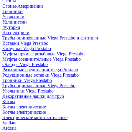
Сгоны
Сгоны-Американки
Тройники
Угольники
Удлинители
Футорки
Эксцентрики
Трубы оцинкованные Viega Prestabo и фитинги
Вставки Viega Prestabo
Заглушки Viega Prestabo
Муфты прямые резьбовые Viega Prestabo
Муфты соединительные Viega Prestabo
Обводы Viega Prestabo
Разъемные соединения Viega Prestabo
Редукционные вставки Viega Prestabo
Тройники Viega Prestabo
Трубы оцинкованные Viega Prestabo
Угольники Viega Prestabo
Декоративные чашки для труб
Котлы
Котлы электрические
Котлы электрические
Электрические мини-котельные
Vaillant
Arderia