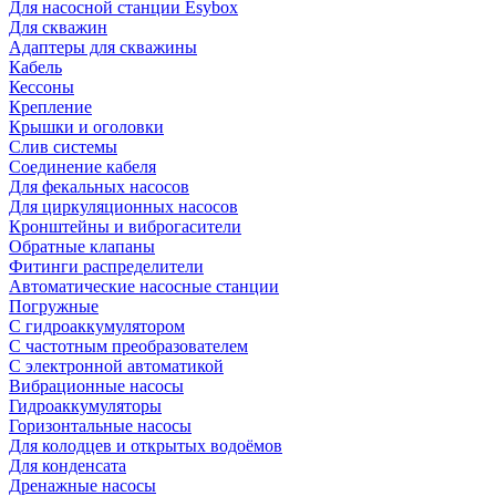
Для насосной станции Esybox
Для скважин
Адаптеры для скважины
Кабель
Кессоны
Крепление
Крышки и оголовки
Слив системы
Соединение кабеля
Для фекальных насосов
Для циркуляционных насосов
Кронштейны и виброгасители
Обратные клапаны
Фитинги распределители
Автоматические насосные станции
Погружные
С гидроаккумулятором
С частотным преобразователем
С электронной автоматикой
Вибрационные насосы
Гидроаккумуляторы
Горизонтальные насосы
Для колодцев и открытых водоёмов
Для конденсата
Дренажные насосы