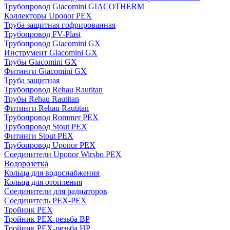
Трубопровод Giacomini GIACOTHERM
Коллекторы Uponor PEX
Труба защитная гофрированная
Трубопровод FV-Plast
Трубопровод Giacomini GX
Инструмент Giacomini GX
Трубы Giacomini GX
Фитинги Giacomini GX
Труба защитная
Трубопровод Rehau Rautitan
Трубы Rehau Rautitan
Фитинги Rehau Rautitan
Трубопровод Rommer PEX
Трубопровод Stout PEX
Фитинги Stout PEX
Трубопровод Uponor PEX
Соединители Uponor Wirsbo PEX
Водорозетка
Кольца для водоснабжения
Кольца для отопления
Соединители для радиаторов
Соединитель PEX-PEX
Тройник PEX
Тройник PEX-резьба ВР
Тройник PEX-резьба НР