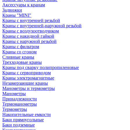
Аксессуары к кранам
Задвижки
Краны "MINI"
Краны с внутренней резьбой
Краны с внутренней-наружной резьбой
Краны с воздухоотводчиком
Краны с накидной гайкой
Краны с наружной резьбой
Краны с фильтром
Краны со сгоном
Сливные краны
Трехходовые краны
Краны под сварку полипропиленовые
Краны с сервоприводом
Краны электромагнитные
Незамерзающие краны
Манометры и термометры
Манометры
Принадлежности
Термоманометры
Термометры
Накопительные емкости
Баки прямоугольные
Баки подземные