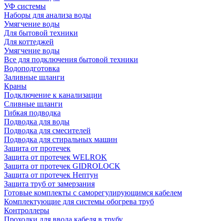
УФ системы
Наборы для анализа воды
Умягчение воды
Для бытовой техники
Для коттеджей
Умягчение воды
Все для подключения бытовой техники
Водоподготовка
Заливные шланги
Краны
Подключение к канализации
Сливные шланги
Гибкая подводка
Подводка для воды
Подводка для смесителей
Подводка для стиральных машин
Защита от протечек
Защита от протечек WELROK
Защита от протечек GIDROLOCK
Защита от протечек Нептун
Защита труб от замерзания
Готовые комплекты с саморегулирующимся кабелем
Комплектующие для системы обогрева труб
Контроллеры
Проходки для ввода кабеля в трубу