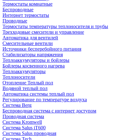
Термостаты комнатные
Беспроводные
Интернет термостаты
Проводные
Термостаты температуры теплоносителя и трубы
Трехходовые смесители и управление
Автоматика для вентилей
Смесительные вентили
Источники бесперебойного питания
Стабилизаторы напряжения
Теплоаккумуляторы и бойлеры
Бойлеры косвенного нагрева
Теплоаккумуляторы
Теплоносители
Отопление Теплый пол
Водяной теплый пол
Автоматика системы теплый пол
Регулирование по температуре воздуха
Система Berg
Беспроводная система с интернет доступом
Проводная система
Система Kromwell
Система Salus iT600
Система Salus проводная
Система Tech