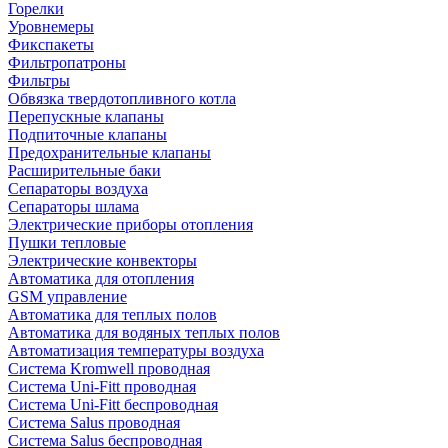
Горелки
Уровнемеры
Фикспакеты
Фильтропатроны
Фильтры
Обвязка твердотопливного котла
Перепускные клапаны
Подпиточные клапаны
Предохранительные клапаны
Расширительные баки
Сепараторы воздуха
Сепараторы шлама
Электрические приборы отопления
Пушки тепловые
Электрические конвекторы
Автоматика для отопления
GSM управление
Автоматика для теплых полов
Автоматика для водяных теплых полов
Автоматизация температуры воздуха
Система Kromwell проводная
Система Uni-Fitt проводная
Система Uni-Fitt беспроводная
Система Salus проводная
Система Salus беспроводная