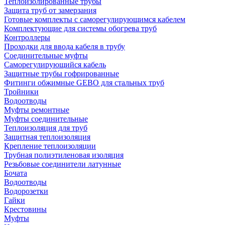
Теплоизолированные трубы
Защита труб от замерзания
Готовые комплекты с саморегулирующимся кабелем
Комплектующие для системы обогрева труб
Контроллеры
Проходки для ввода кабеля в трубу
Соединительные муфты
Саморегулирующийся кабель
Защитные трубы гофрированные
Фитинги обжимные GEBO для стальных труб
Тройники
Водоотводы
Муфты ремонтные
Муфты соединительные
Теплоизоляция для труб
Защитная теплоизоляция
Крепление теплоизоляции
Трубная полиэтиленовая изоляция
Резьбовые соединители латунные
Бочата
Водоотводы
Водорозетки
Гайки
Крестовины
Муфты