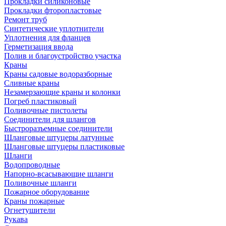
Прокладки силиконовые
Прокладки фторопластовые
Ремонт труб
Синтетические уплотнители
Уплотнения для фланцев
Герметизация ввода
Полив и благоустройство участка
Краны
Краны садовые водоразборные
Сливные краны
Незамерзающие краны и колонки
Погреб пластиковый
Поливочные пистолеты
Соединители для шлангов
Быстроразъемные соединители
Шланговые штуцеры латунные
Шланговые штуцеры пластиковые
Шланги
Водопроводные
Напорно-всасывающие шланги
Поливочные шланги
Пожарное оборудование
Краны пожарные
Огнетушители
Рукава