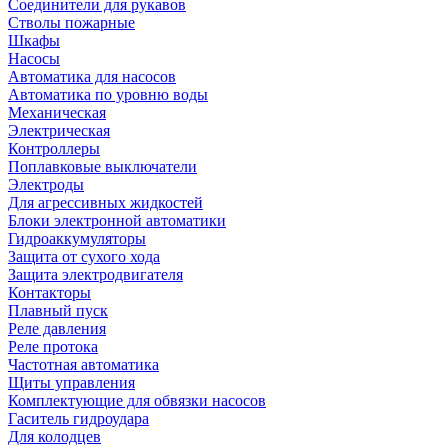
Соединители для рукавов
Стволы пожарные
Шкафы
Насосы
Автоматика для насосов
Автоматика по уровню воды
Механическая
Электрическая
Контроллеры
Поплавковые выключатели
Электроды
Для агрессивных жидкостей
Блоки электронной автоматики
Гидроаккумуляторы
Защита от сухого хода
Защита электродвигателя
Контакторы
Плавный пуск
Реле давления
Реле протока
Частотная автоматика
Щиты управления
Комплектующие для обвязки насосов
Гаситель гидроудара
Для колодцев