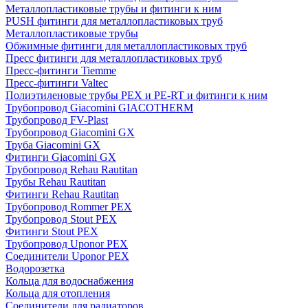
Металлопластиковые трубы и фитинги к ним
PUSH фитинги для металлопластиковых труб
Металлопластиковые трубы
Обжимные фитинги для металлопластиковых труб
Пресс фитинги для металлопластиковых труб
Пресс-фитинги Tiemme
Пресс-фитинги Valtec
Полиэтиленовые трубы PEX и PE-RT и фитинги к ним
Трубопровод Giacomini GIACOTHERM
Трубопровод FV-Plast
Трубопровод Giacomini GX
Труба Giacomini GX
Фитинги Giacomini GX
Трубопровод Rehau Rautitan
Трубы Rehau Rautitan
Фитинги Rehau Rautitan
Трубопровод Rommer PEX
Трубопровод Stout PEX
Фитинги Stout PEX
Трубопровод Uponor PEX
Соединители Uponor PEX
Водорозетка
Кольца для водоснабжения
Кольца для отопления
Соединители для радиаторов