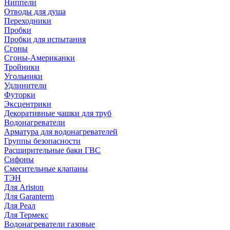
Ниппели
Отводы для душа
Переходники
Пробки
Пробки для испытания
Сгоны
Сгоны-Американки
Тройники
Угольники
Удлинители
Футорки
Эксцентрики
Декоративные чашки для труб
Водонагреватели
Арматура для водонагревателей
Группы безопасности
Расширительные баки ГВС
Сифоны
Смесительные клапаны
ТЭН
Для Ariston
Для Garanterm
Для Реал
Для Термекс
Водонагреватели газовые