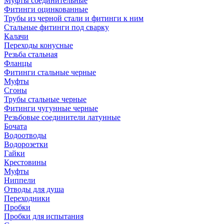
Муфты соединительные
Фитинги оцинкованные
Трубы из черной стали и фитинги к ним
Стальные фитинги под сварку
Калачи
Переходы конусные
Резьба стальная
Фланцы
Фитинги стальные черные
Муфты
Сгоны
Трубы стальные черные
Фитинги чугунные черные
Резьбовые соединители латунные
Бочата
Водоотводы
Водорозетки
Гайки
Крестовины
Муфты
Ниппели
Отводы для душа
Переходники
Пробки
Пробки для испытания