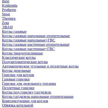
Baxi
Kotitonttu
Protherm
Stout
Thermex
Zota
ЭВАН
Котлы газовые
Котлы газовые напольные отопительные
Котлы газовые напольные+ГВС
Котлы газовые настенные отопительные
Котлы газовые настенные+ГВС
Котлы твердотопливные
Классические котлы
Полуавтоматические котлы
Автоматические угольные и пеллетные котлы
Котлы дизельные
Горелки для котлов
Газовые горелки
Горелки для дизельного топлива
Пеллетные горелки
Котлы под горелку газ/дизель
Котлы газ\дизель напольные отопительные
Комплектующие для котлов
Обвязка котельной