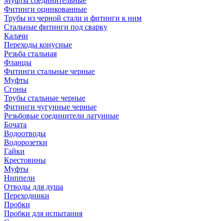
Муфты соединительные
Фитинги оцинкованные
Трубы из черной стали и фитинги к ним
Стальные фитинги под сварку
Калачи
Переходы конусные
Резьба стальная
Фланцы
Фитинги стальные черные
Муфты
Сгоны
Трубы стальные черные
Фитинги чугунные черные
Резьбовые соединители латунные
Бочата
Водоотводы
Водорозетки
Гайки
Крестовины
Муфты
Ниппели
Отводы для душа
Переходники
Пробки
Пробки для испытания