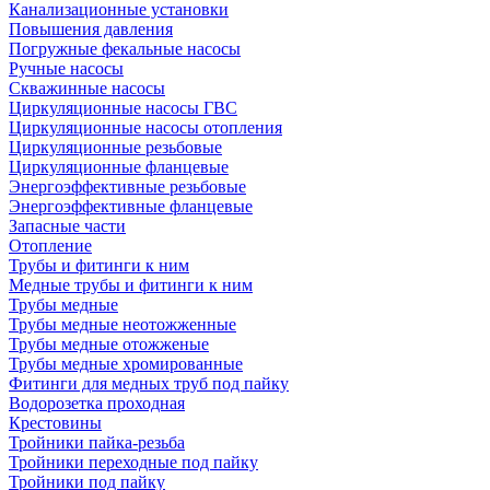
Канализационные установки
Повышения давления
Погружные фекальные насосы
Ручные насосы
Скважинные насосы
Циркуляционные насосы ГВС
Циркуляционные насосы отопления
Циркуляционные резьбовые
Циркуляционные фланцевые
Энергоэффективные резьбовые
Энергоэффективные фланцевые
Запасные части
Отопление
Трубы и фитинги к ним
Медные трубы и фитинги к ним
Трубы медные
Трубы медные неотожженные
Трубы медные отожженые
Трубы медные хромированные
Фитинги для медных труб под пайку
Водорозетка проходная
Крестовины
Тройники пайка-резьба
Тройники переходные под пайку
Тройники под пайку