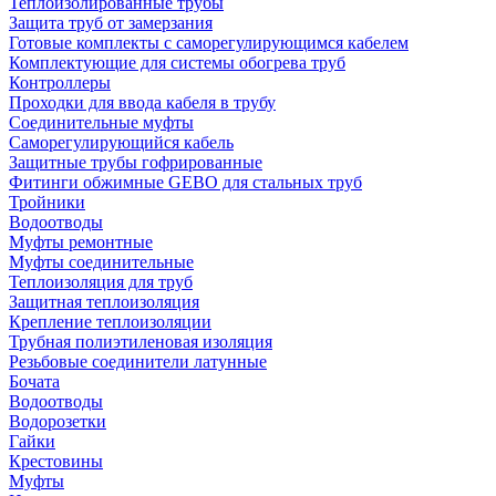
Теплоизолированные трубы
Защита труб от замерзания
Готовые комплекты с саморегулирующимся кабелем
Комплектующие для системы обогрева труб
Контроллеры
Проходки для ввода кабеля в трубу
Соединительные муфты
Саморегулирующийся кабель
Защитные трубы гофрированные
Фитинги обжимные GEBO для стальных труб
Тройники
Водоотводы
Муфты ремонтные
Муфты соединительные
Теплоизоляция для труб
Защитная теплоизоляция
Крепление теплоизоляции
Трубная полиэтиленовая изоляция
Резьбовые соединители латунные
Бочата
Водоотводы
Водорозетки
Гайки
Крестовины
Муфты