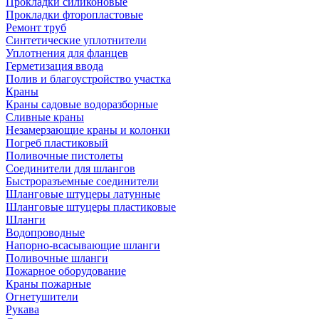
Прокладки силиконовые
Прокладки фторопластовые
Ремонт труб
Синтетические уплотнители
Уплотнения для фланцев
Герметизация ввода
Полив и благоустройство участка
Краны
Краны садовые водоразборные
Сливные краны
Незамерзающие краны и колонки
Погреб пластиковый
Поливочные пистолеты
Соединители для шлангов
Быстроразъемные соединители
Шланговые штуцеры латунные
Шланговые штуцеры пластиковые
Шланги
Водопроводные
Напорно-всасывающие шланги
Поливочные шланги
Пожарное оборудование
Краны пожарные
Огнетушители
Рукава