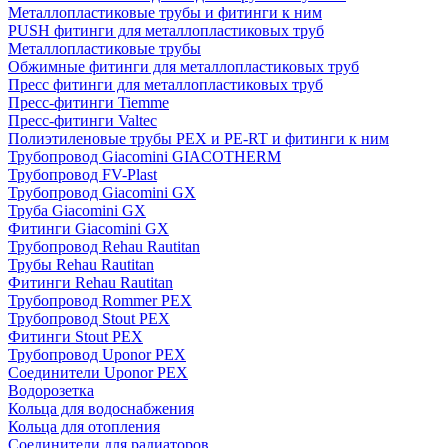
Металлопластиковые трубы и фитинги к ним
PUSH фитинги для металлопластиковых труб
Металлопластиковые трубы
Обжимные фитинги для металлопластиковых труб
Пресс фитинги для металлопластиковых труб
Пресс-фитинги Tiemme
Пресс-фитинги Valtec
Полиэтиленовые трубы PEX и PE-RT и фитинги к ним
Трубопровод Giacomini GIACOTHERM
Трубопровод FV-Plast
Трубопровод Giacomini GX
Труба Giacomini GX
Фитинги Giacomini GX
Трубопровод Rehau Rautitan
Трубы Rehau Rautitan
Фитинги Rehau Rautitan
Трубопровод Rommer PEX
Трубопровод Stout PEX
Фитинги Stout PEX
Трубопровод Uponor PEX
Соединители Uponor PEX
Водорозетка
Кольца для водоснабжения
Кольца для отопления
Соединители для радиаторов