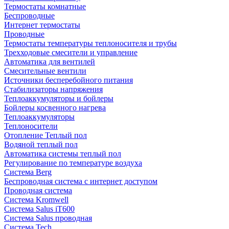
Термостаты комнатные
Беспроводные
Интернет термостаты
Проводные
Термостаты температуры теплоносителя и трубы
Трехходовые смесители и управление
Автоматика для вентилей
Смесительные вентили
Источники бесперебойного питания
Стабилизаторы напряжения
Теплоаккумуляторы и бойлеры
Бойлеры косвенного нагрева
Теплоаккумуляторы
Теплоносители
Отопление Теплый пол
Водяной теплый пол
Автоматика системы теплый пол
Регулирование по температуре воздуха
Система Berg
Беспроводная система с интернет доступом
Проводная система
Система Kromwell
Система Salus iT600
Система Salus проводная
Система Tech