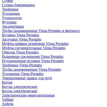
Сгоны
Сгоны-Американки
Тройники
Угольники
Удлинители
Футорки
Эксцентрики
Трубы оцинкованные Viega Prestabo и фитинги
Вставки Viega Prestabo
Заглушки Viega Prestabo
Муфты прямые резьбовые Viega Prestabo
Муфты соединительные Viega Prestabo
Обводы Viega Prestabo
Разъемные соединения Viega Prestabo
Редукционные вставки Viega Prestabo
Тройники Viega Prestabo
Трубы оцинкованные Viega Prestabo
Угольники Viega Prestabo
Декоративные чашки для труб
Котлы
Котлы электрические
Котлы электрические
Электрические мини-котельные
Vaillant
Arderia