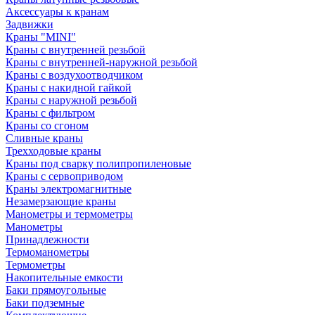
Аксессуары к кранам
Задвижки
Краны "MINI"
Краны с внутренней резьбой
Краны с внутренней-наружной резьбой
Краны с воздухоотводчиком
Краны с накидной гайкой
Краны с наружной резьбой
Краны с фильтром
Краны со сгоном
Сливные краны
Трехходовые краны
Краны под сварку полипропиленовые
Краны с сервоприводом
Краны электромагнитные
Незамерзающие краны
Манометры и термометры
Манометры
Принадлежности
Термоманометры
Термометры
Накопительные емкости
Баки прямоугольные
Баки подземные