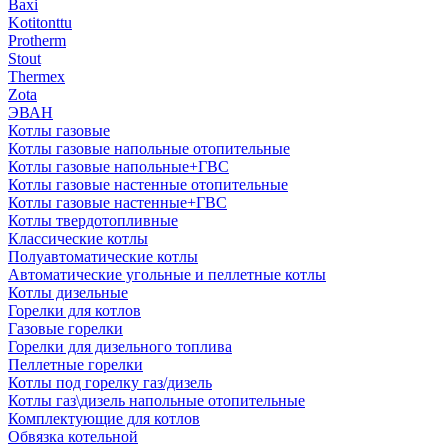
Baxi
Kotitonttu
Protherm
Stout
Thermex
Zota
ЭВАН
Котлы газовые
Котлы газовые напольные отопительные
Котлы газовые напольные+ГВС
Котлы газовые настенные отопительные
Котлы газовые настенные+ГВС
Котлы твердотопливные
Классические котлы
Полуавтоматические котлы
Автоматические угольные и пеллетные котлы
Котлы дизельные
Горелки для котлов
Газовые горелки
Горелки для дизельного топлива
Пеллетные горелки
Котлы под горелку газ/дизель
Котлы газ\дизель напольные отопительные
Комплектующие для котлов
Обвязка котельной