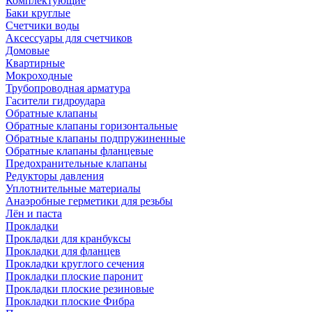
Комплектующие
Баки круглые
Счетчики воды
Аксессуары для счетчиков
Домовые
Квартирные
Мокроходные
Трубопроводная арматура
Гасители гидроудара
Обратные клапаны
Обратные клапаны горизонтальные
Обратные клапаны подпружиненные
Обратные клапаны фланцевые
Предохранительные клапаны
Редукторы давления
Уплотнительные материалы
Анаэробные герметики для резьбы
Лён и паста
Прокладки
Прокладки для кранбуксы
Прокладки для фланцев
Прокладки круглого сечения
Прокладки плоские паронит
Прокладки плоские резиновые
Прокладки плоские Фибра