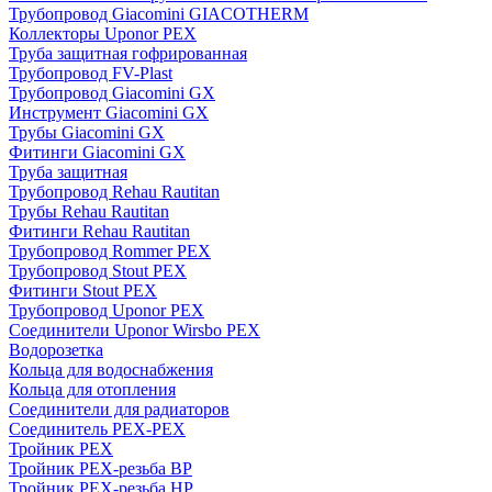
Трубопровод Giacomini GIACOTHERM
Коллекторы Uponor PEX
Труба защитная гофрированная
Трубопровод FV-Plast
Трубопровод Giacomini GX
Инструмент Giacomini GX
Трубы Giacomini GX
Фитинги Giacomini GX
Труба защитная
Трубопровод Rehau Rautitan
Трубы Rehau Rautitan
Фитинги Rehau Rautitan
Трубопровод Rommer PEX
Трубопровод Stout PEX
Фитинги Stout PEX
Трубопровод Uponor PEX
Соединители Uponor Wirsbo PEX
Водорозетка
Кольца для водоснабжения
Кольца для отопления
Соединители для радиаторов
Соединитель PEX-PEX
Тройник PEX
Тройник PEX-резьба ВР
Тройник PEX-резьба НР