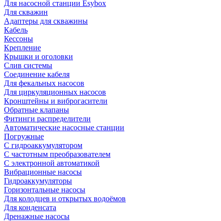
Для насосной станции Esybox
Для скважин
Адаптеры для скважины
Кабель
Кессоны
Крепление
Крышки и оголовки
Слив системы
Соединение кабеля
Для фекальных насосов
Для циркуляционных насосов
Кронштейны и виброгасители
Обратные клапаны
Фитинги распределители
Автоматические насосные станции
Погружные
С гидроаккумулятором
С частотным преобразователем
С электронной автоматикой
Вибрационные насосы
Гидроаккумуляторы
Горизонтальные насосы
Для колодцев и открытых водоёмов
Для конденсата
Дренажные насосы