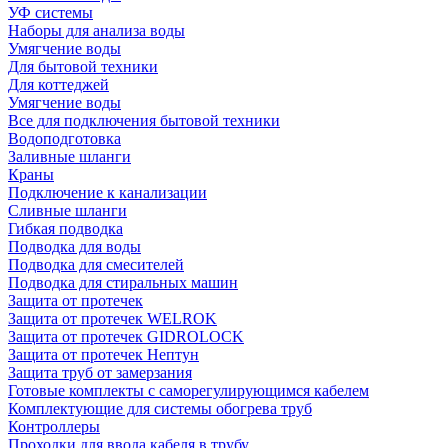
УФ системы
Наборы для анализа воды
Умягчение воды
Для бытовой техники
Для коттеджей
Умягчение воды
Все для подключения бытовой техники
Водоподготовка
Заливные шланги
Краны
Подключение к канализации
Сливные шланги
Гибкая подводка
Подводка для воды
Подводка для смесителей
Подводка для стиральных машин
Защита от протечек
Защита от протечек WELROK
Защита от протечек GIDROLOCK
Защита от протечек Нептун
Защита труб от замерзания
Готовые комплекты с саморегулирующимся кабелем
Комплектующие для системы обогрева труб
Контроллеры
Проходки для ввода кабеля в трубу