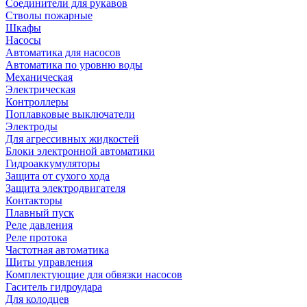
Соединители для рукавов
Стволы пожарные
Шкафы
Насосы
Автоматика для насосов
Автоматика по уровню воды
Механическая
Электрическая
Контроллеры
Поплавковые выключатели
Электроды
Для агрессивных жидкостей
Блоки электронной автоматики
Гидроаккумуляторы
Защита от сухого хода
Защита электродвигателя
Контакторы
Плавный пуск
Реле давления
Реле протока
Частотная автоматика
Щиты управления
Комплектующие для обвязки насосов
Гаситель гидроудара
Для колодцев