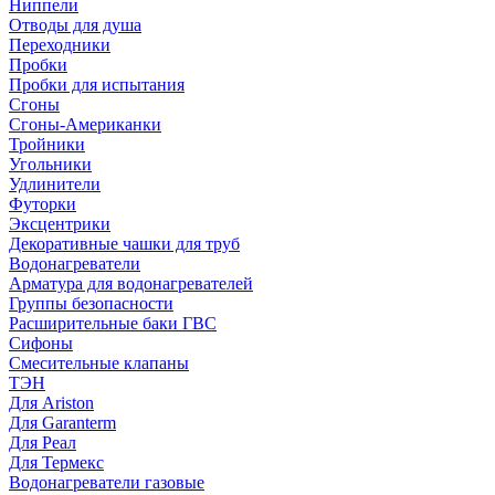
Ниппели
Отводы для душа
Переходники
Пробки
Пробки для испытания
Сгоны
Сгоны-Американки
Тройники
Угольники
Удлинители
Футорки
Эксцентрики
Декоративные чашки для труб
Водонагреватели
Арматура для водонагревателей
Группы безопасности
Расширительные баки ГВС
Сифоны
Смесительные клапаны
ТЭН
Для Ariston
Для Garanterm
Для Реал
Для Термекс
Водонагреватели газовые