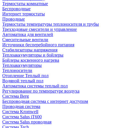
Термостаты комнатные
Беспроводные
Интернет термостаты
Проводные
Термостаты температуры теплоносителя и трубы
Трехходовые смесители и управление
Автоматика для вентилей
Смесительные вентили
Источники бесперебойного питания
Стабилизаторы напряжения
Теплоаккумуляторы и бойлеры
Бойлеры косвенного нагрева
Теплоаккумуляторы
Теплоносители
Отопление Теплый пол
Водяной теплый пол
Автоматика системы теплый пол
Регулирование по температуре воздуха
Система Berg
Беспроводная система с интернет доступом
Проводная система
Система Kromwell
Система Salus iT600
Система Salus проводная
Система Tech