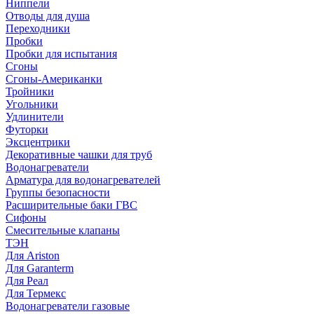
Ниппели
Отводы для душа
Переходники
Пробки
Пробки для испытания
Сгоны
Сгоны-Американки
Тройники
Угольники
Удлинители
Футорки
Эксцентрики
Декоративные чашки для труб
Водонагреватели
Арматура для водонагревателей
Группы безопасности
Расширительные баки ГВС
Сифоны
Смесительные клапаны
ТЭН
Для Ariston
Для Garanterm
Для Реал
Для Термекс
Водонагреватели газовые