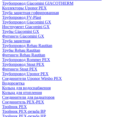
Трубопровод Giacomini GIACOTHERM
Коллекторы Uponor PEX
Труба защитная гофрированная
Трубопровод FV-Plast
Трубопровод Giacomini GX
Инструмент Giacomini GX
Трубы Giacomini GX
Фитинги Giacomini GX
Труба защитная
Трубопровод Rehau Rautitan
Трубы Rehau Rautitan
Фитинги Rehau Rautitan
Трубопровод Rommer PEX
Трубопровод Stout PEX
Фитинги Stout PEX
Трубопровод Uponor PEX
Соединители Uponor Wirsbo PEX
Водорозетка
Кольца для водоснабжения
Кольца для отопления
Соединители для радиаторов
Соединитель PEX-PEX
Тройник PEX
Тройник PEX-резьба ВР
Тройник PEX-резьба НР