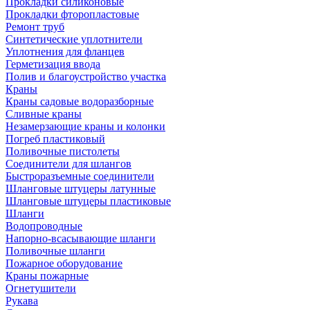
Прокладки силиконовые
Прокладки фторопластовые
Ремонт труб
Синтетические уплотнители
Уплотнения для фланцев
Герметизация ввода
Полив и благоустройство участка
Краны
Краны садовые водоразборные
Сливные краны
Незамерзающие краны и колонки
Погреб пластиковый
Поливочные пистолеты
Соединители для шлангов
Быстроразъемные соединители
Шланговые штуцеры латунные
Шланговые штуцеры пластиковые
Шланги
Водопроводные
Напорно-всасывающие шланги
Поливочные шланги
Пожарное оборудование
Краны пожарные
Огнетушители
Рукава