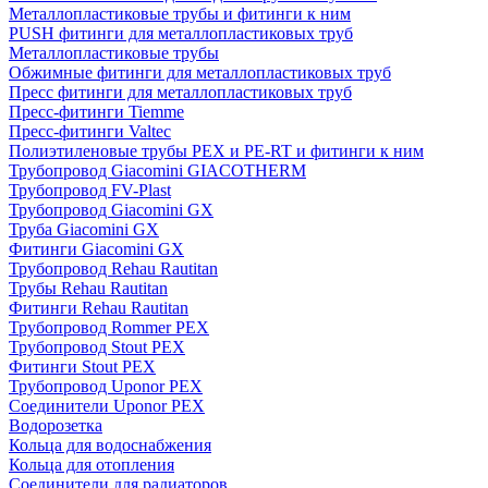
Металлопластиковые трубы и фитинги к ним
PUSH фитинги для металлопластиковых труб
Металлопластиковые трубы
Обжимные фитинги для металлопластиковых труб
Пресс фитинги для металлопластиковых труб
Пресс-фитинги Tiemme
Пресс-фитинги Valtec
Полиэтиленовые трубы PEX и PE-RT и фитинги к ним
Трубопровод Giacomini GIACOTHERM
Трубопровод FV-Plast
Трубопровод Giacomini GX
Труба Giacomini GX
Фитинги Giacomini GX
Трубопровод Rehau Rautitan
Трубы Rehau Rautitan
Фитинги Rehau Rautitan
Трубопровод Rommer PEX
Трубопровод Stout PEX
Фитинги Stout PEX
Трубопровод Uponor PEX
Соединители Uponor PEX
Водорозетка
Кольца для водоснабжения
Кольца для отопления
Соединители для радиаторов