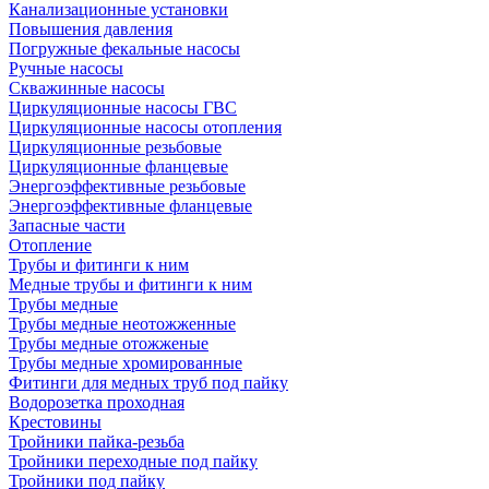
Канализационные установки
Повышения давления
Погружные фекальные насосы
Ручные насосы
Скважинные насосы
Циркуляционные насосы ГВС
Циркуляционные насосы отопления
Циркуляционные резьбовые
Циркуляционные фланцевые
Энергоэффективные резьбовые
Энергоэффективные фланцевые
Запасные части
Отопление
Трубы и фитинги к ним
Медные трубы и фитинги к ним
Трубы медные
Трубы медные неотожженные
Трубы медные отожженые
Трубы медные хромированные
Фитинги для медных труб под пайку
Водорозетка проходная
Крестовины
Тройники пайка-резьба
Тройники переходные под пайку
Тройники под пайку