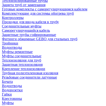
Теплоизолированные трубы
Защита труб от замерзания
Готовые комплекты с саморегулирующимся кабелем
Комплектующие для системы обогрева труб
Контроллеры
Проходки для ввода кабеля в трубу
Соединительные муфты
Саморегулирующийся кабель
Защитные трубы гофрированные
Фитинги обжимные GEBO для стальных труб
Тройники
Водоотводы
Муфты ремонтные
Муфты соединительные
Теплоизоляция для труб
Защитная теплоизоляция
Крепление теплоизоляции
Трубная полиэтиленовая изоляция
Резьбовые соединители латунные
Бочата
Водоотводы
Водорозетки
Гайки
Крестовины
Муфты