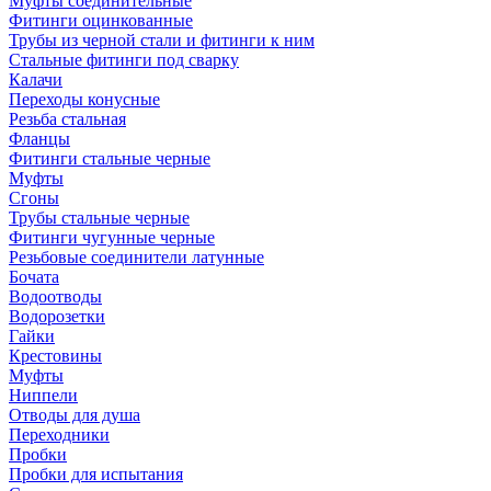
Муфты соединительные
Фитинги оцинкованные
Трубы из черной стали и фитинги к ним
Стальные фитинги под сварку
Калачи
Переходы конусные
Резьба стальная
Фланцы
Фитинги стальные черные
Муфты
Сгоны
Трубы стальные черные
Фитинги чугунные черные
Резьбовые соединители латунные
Бочата
Водоотводы
Водорозетки
Гайки
Крестовины
Муфты
Ниппели
Отводы для душа
Переходники
Пробки
Пробки для испытания