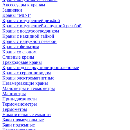
Аксессуары к кранам
Задвижки
Краны "MINI"
Краны с внутренней резьбой
Краны с внутренней-наружной резьбой
Краны с воздухоотводчиком
Краны с накидной гайкой
Краны с наружной резьбой
Краны с фильтром
Краны со сгоном
Сливные краны
Трехходовые краны
Краны под сварку полипропиленовые
Краны с сервоприводом
Краны электромагнитные
Незамерзающие краны
Манометры и термометры
Манометры
Принадлежности
Термоманометры
Термометры
Накопительные емкости
Баки прямоугольные
Баки подземные