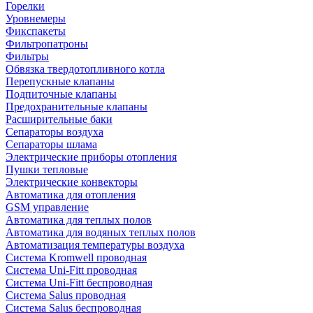
Горелки
Уровнемеры
Фикспакеты
Фильтропатроны
Фильтры
Обвязка твердотопливного котла
Перепускные клапаны
Подпиточные клапаны
Предохранительные клапаны
Расширительные баки
Сепараторы воздуха
Сепараторы шлама
Электрические приборы отопления
Пушки тепловые
Электрические конвекторы
Автоматика для отопления
GSM управление
Автоматика для теплых полов
Автоматика для водяных теплых полов
Автоматизация температуры воздуха
Система Kromwell проводная
Система Uni-Fitt проводная
Система Uni-Fitt беспроводная
Система Salus проводная
Система Salus беспроводная