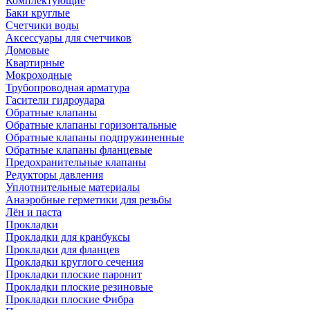
Комплектующие
Баки круглые
Счетчики воды
Аксессуары для счетчиков
Домовые
Квартирные
Мокроходные
Трубопроводная арматура
Гасители гидроудара
Обратные клапаны
Обратные клапаны горизонтальные
Обратные клапаны подпружиненные
Обратные клапаны фланцевые
Предохранительные клапаны
Редукторы давления
Уплотнительные материалы
Анаэробные герметики для резьбы
Лён и паста
Прокладки
Прокладки для кранбуксы
Прокладки для фланцев
Прокладки круглого сечения
Прокладки плоские паронит
Прокладки плоские резиновые
Прокладки плоские Фибра