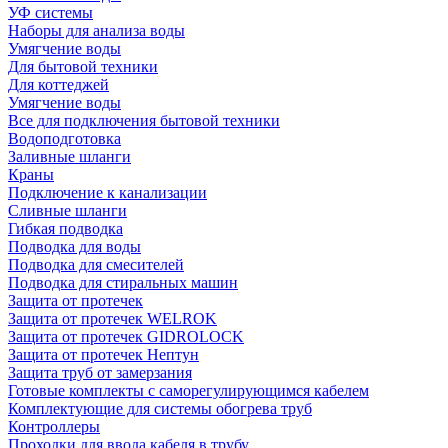
УФ системы
Наборы для анализа воды
Умягчение воды
Для бытовой техники
Для коттеджей
Умягчение воды
Все для подключения бытовой техники
Водоподготовка
Заливные шланги
Краны
Подключение к канализации
Сливные шланги
Гибкая подводка
Подводка для воды
Подводка для смесителей
Подводка для стиральных машин
Защита от протечек
Защита от протечек WELROK
Защита от протечек GIDROLOCK
Защита от протечек Нептун
Защита труб от замерзания
Готовые комплекты с саморегулирующимся кабелем
Комплектующие для системы обогрева труб
Контроллеры
Проходки для ввода кабеля в трубу