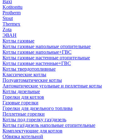
Baxi
Kotitonttu
Protherm
Stout
Thermex
Zota
ЭВАН
Котлы газовые
Котлы газовые напольные отопительные
Котлы газовые напольные+ГВС
Котлы газовые настенные отопительные
Котлы газовые настенные+ГВС
Котлы твердотопливные
Классические котлы
Полуавтоматические котлы
Автоматические угольные и пеллетные котлы
Котлы дизельные
Горелки для котлов
Газовые горелки
Горелки для дизельного топлива
Пеллетные горелки
Котлы под горелку газ/дизель
Котлы газ\дизель напольные отопительные
Комплектующие для котлов
Обвязка котельной