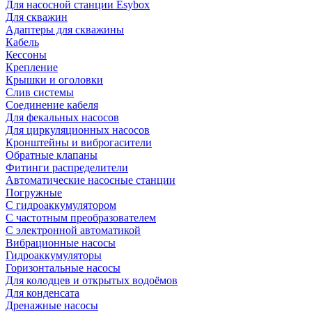
Для насосной станции Esybox
Для скважин
Адаптеры для скважины
Кабель
Кессоны
Крепление
Крышки и оголовки
Слив системы
Соединение кабеля
Для фекальных насосов
Для циркуляционных насосов
Кронштейны и виброгасители
Обратные клапаны
Фитинги распределители
Автоматические насосные станции
Погружные
С гидроаккумулятором
С частотным преобразователем
С электронной автоматикой
Вибрационные насосы
Гидроаккумуляторы
Горизонтальные насосы
Для колодцев и открытых водоёмов
Для конденсата
Дренажные насосы