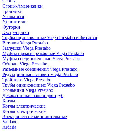
Сгоны
Сгоны-Американки
Тройники
Угольники
Удлинители
Футорки
Эксцентрики
Трубы оцинкованные Viega Prestabo и фитинги
Вставки Viega Prestabo
Заглушки Viega Prestabo
Муфты прямые резьбовые Viega Prestabo
Муфты соединительные Viega Prestabo
Обводы Viega Prestabo
Разъемные соединения Viega Prestabo
Редукционные вставки Viega Prestabo
Тройники Viega Prestabo
Трубы оцинкованные Viega Prestabo
Угольники Viega Prestabo
Декоративные чашки для труб
Котлы
Котлы электрические
Котлы электрические
Электрические мини-котельные
Vaillant
Arderia