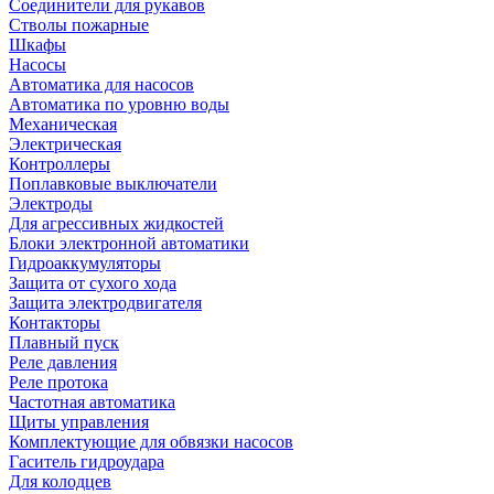
Соединители для рукавов
Стволы пожарные
Шкафы
Насосы
Автоматика для насосов
Автоматика по уровню воды
Механическая
Электрическая
Контроллеры
Поплавковые выключатели
Электроды
Для агрессивных жидкостей
Блоки электронной автоматики
Гидроаккумуляторы
Защита от сухого хода
Защита электродвигателя
Контакторы
Плавный пуск
Реле давления
Реле протока
Частотная автоматика
Щиты управления
Комплектующие для обвязки насосов
Гаситель гидроудара
Для колодцев