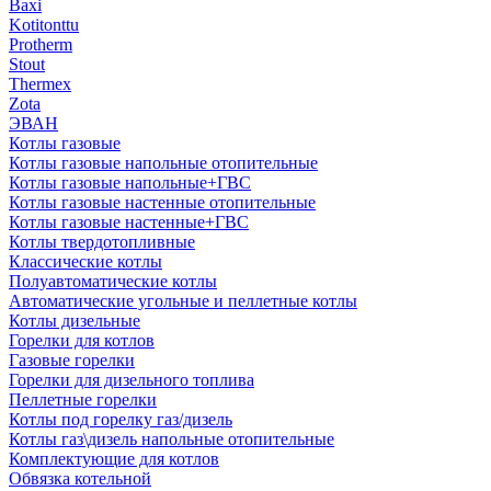
Baxi
Kotitonttu
Protherm
Stout
Thermex
Zota
ЭВАН
Котлы газовые
Котлы газовые напольные отопительные
Котлы газовые напольные+ГВС
Котлы газовые настенные отопительные
Котлы газовые настенные+ГВС
Котлы твердотопливные
Классические котлы
Полуавтоматические котлы
Автоматические угольные и пеллетные котлы
Котлы дизельные
Горелки для котлов
Газовые горелки
Горелки для дизельного топлива
Пеллетные горелки
Котлы под горелку газ/дизель
Котлы газ\дизель напольные отопительные
Комплектующие для котлов
Обвязка котельной