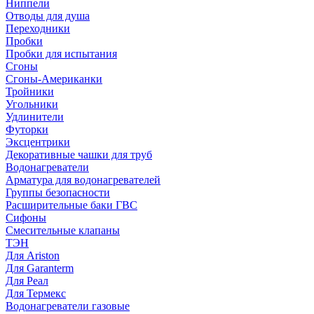
Ниппели
Отводы для душа
Переходники
Пробки
Пробки для испытания
Сгоны
Сгоны-Американки
Тройники
Угольники
Удлинители
Футорки
Эксцентрики
Декоративные чашки для труб
Водонагреватели
Арматура для водонагревателей
Группы безопасности
Расширительные баки ГВС
Сифоны
Смесительные клапаны
ТЭН
Для Ariston
Для Garanterm
Для Реал
Для Термекс
Водонагреватели газовые