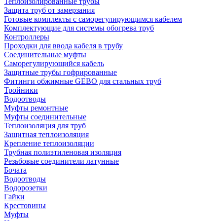
Теплоизолированные трубы
Защита труб от замерзания
Готовые комплекты с саморегулирующимся кабелем
Комплектующие для системы обогрева труб
Контроллеры
Проходки для ввода кабеля в трубу
Соединительные муфты
Саморегулирующийся кабель
Защитные трубы гофрированные
Фитинги обжимные GEBO для стальных труб
Тройники
Водоотводы
Муфты ремонтные
Муфты соединительные
Теплоизоляция для труб
Защитная теплоизоляция
Крепление теплоизоляции
Трубная полиэтиленовая изоляция
Резьбовые соединители латунные
Бочата
Водоотводы
Водорозетки
Гайки
Крестовины
Муфты