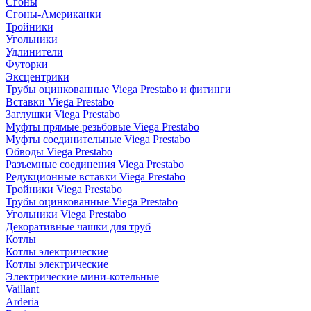
Сгоны
Сгоны-Американки
Тройники
Угольники
Удлинители
Футорки
Эксцентрики
Трубы оцинкованные Viega Prestabo и фитинги
Вставки Viega Prestabo
Заглушки Viega Prestabo
Муфты прямые резьбовые Viega Prestabo
Муфты соединительные Viega Prestabo
Обводы Viega Prestabo
Разъемные соединения Viega Prestabo
Редукционные вставки Viega Prestabo
Тройники Viega Prestabo
Трубы оцинкованные Viega Prestabo
Угольники Viega Prestabo
Декоративные чашки для труб
Котлы
Котлы электрические
Котлы электрические
Электрические мини-котельные
Vaillant
Arderia