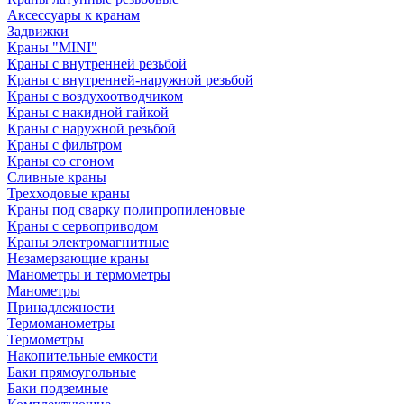
Аксессуары к кранам
Задвижки
Краны "MINI"
Краны с внутренней резьбой
Краны с внутренней-наружной резьбой
Краны с воздухоотводчиком
Краны с накидной гайкой
Краны с наружной резьбой
Краны с фильтром
Краны со сгоном
Сливные краны
Трехходовые краны
Краны под сварку полипропиленовые
Краны с сервоприводом
Краны электромагнитные
Незамерзающие краны
Манометры и термометры
Манометры
Принадлежности
Термоманометры
Термометры
Накопительные емкости
Баки прямоугольные
Баки подземные