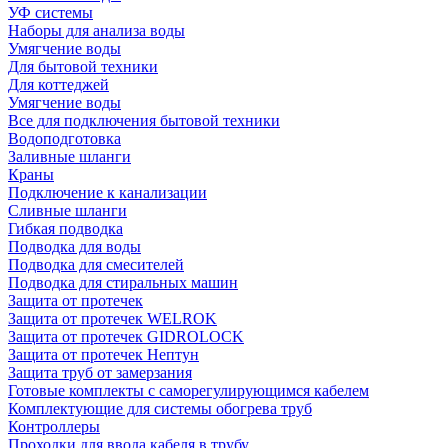
УФ системы
Наборы для анализа воды
Умягчение воды
Для бытовой техники
Для коттеджей
Умягчение воды
Все для подключения бытовой техники
Водоподготовка
Заливные шланги
Краны
Подключение к канализации
Сливные шланги
Гибкая подводка
Подводка для воды
Подводка для смесителей
Подводка для стиральных машин
Защита от протечек
Защита от протечек WELROK
Защита от протечек GIDROLOCK
Защита от протечек Нептун
Защита труб от замерзания
Готовые комплекты с саморегулирующимся кабелем
Комплектующие для системы обогрева труб
Контроллеры
Проходки для ввода кабеля в трубу