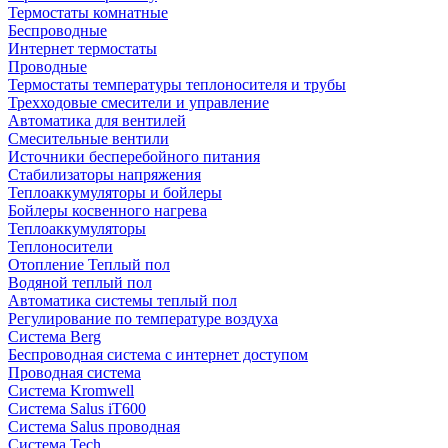
Термостаты комнатные
Беспроводные
Интернет термостаты
Проводные
Термостаты температуры теплоносителя и трубы
Трехходовые смесители и управление
Автоматика для вентилей
Смесительные вентили
Источники бесперебойного питания
Стабилизаторы напряжения
Теплоаккумуляторы и бойлеры
Бойлеры косвенного нагрева
Теплоаккумуляторы
Теплоносители
Отопление Теплый пол
Водяной теплый пол
Автоматика системы теплый пол
Регулирование по температуре воздуха
Система Berg
Беспроводная система с интернет доступом
Проводная система
Система Kromwell
Система Salus iT600
Система Salus проводная
Система Tech