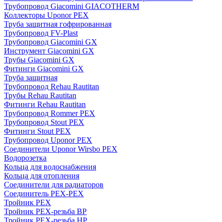
Трубопровод Giacomini GIACOTHERM
Коллекторы Uponor PEX
Труба защитная гофрированная
Трубопровод FV-Plast
Трубопровод Giacomini GX
Инструмент Giacomini GX
Трубы Giacomini GX
Фитинги Giacomini GX
Труба защитная
Трубопровод Rehau Rautitan
Трубы Rehau Rautitan
Фитинги Rehau Rautitan
Трубопровод Rommer PEX
Трубопровод Stout PEX
Фитинги Stout PEX
Трубопровод Uponor PEX
Соединители Uponor Wirsbo PEX
Водорозетка
Кольца для водоснабжения
Кольца для отопления
Соединители для радиаторов
Соединитель PEX-PEX
Тройник PEX
Тройник PEX-резьба ВР
Тройник PEX-резьба НР