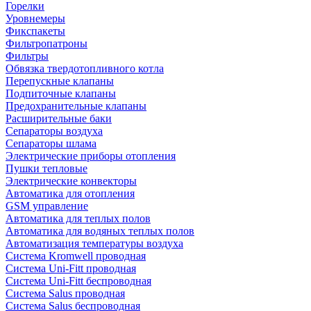
Горелки
Уровнемеры
Фикспакеты
Фильтропатроны
Фильтры
Обвязка твердотопливного котла
Перепускные клапаны
Подпиточные клапаны
Предохранительные клапаны
Расширительные баки
Сепараторы воздуха
Сепараторы шлама
Электрические приборы отопления
Пушки тепловые
Электрические конвекторы
Автоматика для отопления
GSM управление
Автоматика для теплых полов
Автоматика для водяных теплых полов
Автоматизация температуры воздуха
Система Kromwell проводная
Система Uni-Fitt проводная
Система Uni-Fitt беспроводная
Система Salus проводная
Система Salus беспроводная