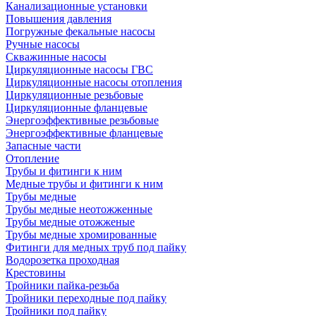
Канализационные установки
Повышения давления
Погружные фекальные насосы
Ручные насосы
Скважинные насосы
Циркуляционные насосы ГВС
Циркуляционные насосы отопления
Циркуляционные резьбовые
Циркуляционные фланцевые
Энергоэффективные резьбовые
Энергоэффективные фланцевые
Запасные части
Отопление
Трубы и фитинги к ним
Медные трубы и фитинги к ним
Трубы медные
Трубы медные неотожженные
Трубы медные отожженые
Трубы медные хромированные
Фитинги для медных труб под пайку
Водорозетка проходная
Крестовины
Тройники пайка-резьба
Тройники переходные под пайку
Тройники под пайку