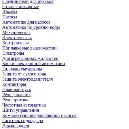
Соединители для рукавов
Стволы пожарные
Шкафы
Насосы
Автоматика для насосов
Автоматика по уровню воды
Механическая
Электрическая
Контроллеры
Поплавковые выключатели
Электроды
Для агрессивных жидкостей
Блоки электронной автоматики
Гидроаккумуляторы
Защита от сухого хода
Защита электродвигателя
Контакторы
Плавный пуск
Реле давления
Реле протока
Частотная автоматика
Щиты управления
Комплектующие для обвязки насосов
Гаситель гидроудара
Для колодцев