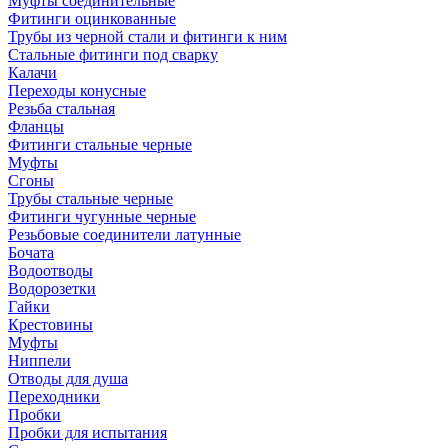
Муфты соединительные
Фитинги оцинкованные
Трубы из черной стали и фитинги к ним
Стальные фитинги под сварку
Калачи
Переходы конусные
Резьба стальная
Фланцы
Фитинги стальные черные
Муфты
Сгоны
Трубы стальные черные
Фитинги чугунные черные
Резьбовые соединители латунные
Бочата
Водоотводы
Водорозетки
Гайки
Крестовины
Муфты
Ниппели
Отводы для душа
Переходники
Пробки
Пробки для испытания