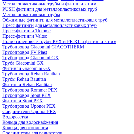
Металлопластиковые трубы и фитинги к ним
PUSH фитинги для металлопластиковых труб
Металлопластиковые трубы
Обжимные фитинги для металлопластиковых труб
Пресс фитинги для металлопластиковых труб
Пресс-фитинги Tiemme
Пресс-фитинги Valtec
Полиэтиленовые трубы PEX и PE-RT и фитинги к ним
Трубопровод Giacomini GIACOTHERM
Трубопровод FV-Plast
Трубопровод Giacomini GX
Труба Giacomini GX
Фитинги Giacomini GX
Трубопровод Rehau Rautitan
Трубы Rehau Rautitan
Фитинги Rehau Rautitan
Трубопровод Rommer PEX
Трубопровод Stout PEX
Фитинги Stout PEX
Трубопровод Uponor PEX
Соединители Uponor PEX
Водорозетка
Кольца для водоснабжения
Кольца для отопления
Соединители для радиаторов