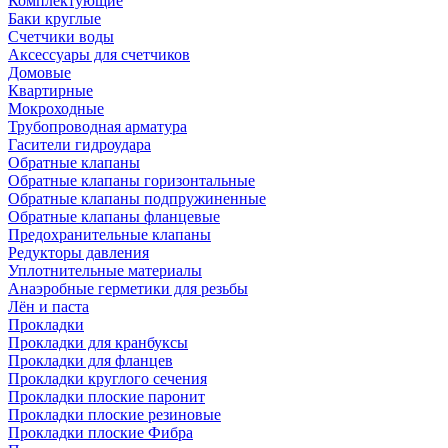
Комплектующие
Баки круглые
Счетчики воды
Аксессуары для счетчиков
Домовые
Квартирные
Мокроходные
Трубопроводная арматура
Гасители гидроудара
Обратные клапаны
Обратные клапаны горизонтальные
Обратные клапаны подпружиненные
Обратные клапаны фланцевые
Предохранительные клапаны
Редукторы давления
Уплотнительные материалы
Анаэробные герметики для резьбы
Лён и паста
Прокладки
Прокладки для кранбуксы
Прокладки для фланцев
Прокладки круглого сечения
Прокладки плоские паронит
Прокладки плоские резиновые
Прокладки плоские Фибра