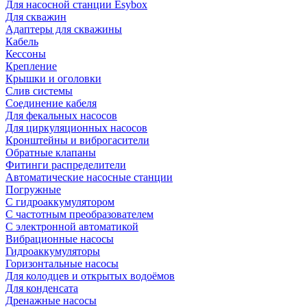
Для насосной станции Esybox
Для скважин
Адаптеры для скважины
Кабель
Кессоны
Крепление
Крышки и оголовки
Слив системы
Соединение кабеля
Для фекальных насосов
Для циркуляционных насосов
Кронштейны и виброгасители
Обратные клапаны
Фитинги распределители
Автоматические насосные станции
Погружные
С гидроаккумулятором
С частотным преобразователем
С электронной автоматикой
Вибрационные насосы
Гидроаккумуляторы
Горизонтальные насосы
Для колодцев и открытых водоёмов
Для конденсата
Дренажные насосы