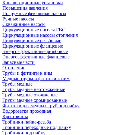
Канализационные установки
Повышения давления
Погружные фекальные насосы
Ручные насосы
Скважинные насосы
Циркуляционные насосы ГВС
Циркуляционные насосы отопления
Циркуляционные резьбовые
Циркуляционные фланцевые
Энергоэффективные резьбовые
Энергоэффективные фланцевые
Запасные части
Отопление
Трубы и фитинги к ним
Медные трубы и фитинги к ним
Трубы медные
Трубы медные неотожженные
Трубы медные отожженые
Трубы медные хромированные
Фитинги для медных труб под пайку
Водорозетка проходная
Крестовины
Тройники пайка-резьба
Тройники переходные под пайку
Тройники под пайку