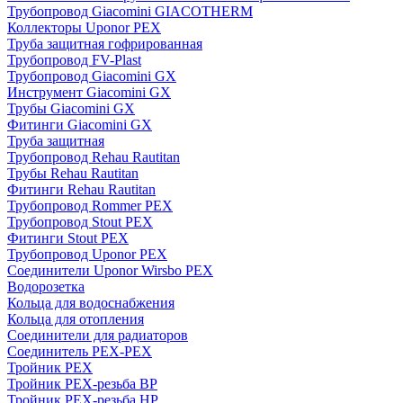
Трубопровод Giacomini GIACOTHERM
Коллекторы Uponor PEX
Труба защитная гофрированная
Трубопровод FV-Plast
Трубопровод Giacomini GX
Инструмент Giacomini GX
Трубы Giacomini GX
Фитинги Giacomini GX
Труба защитная
Трубопровод Rehau Rautitan
Трубы Rehau Rautitan
Фитинги Rehau Rautitan
Трубопровод Rommer PEX
Трубопровод Stout PEX
Фитинги Stout PEX
Трубопровод Uponor PEX
Соединители Uponor Wirsbo PEX
Водорозетка
Кольца для водоснабжения
Кольца для отопления
Соединители для радиаторов
Соединитель PEX-PEX
Тройник PEX
Тройник PEX-резьба ВР
Тройник PEX-резьба НР