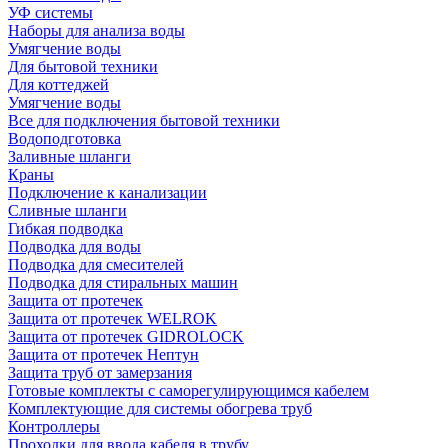
УФ системы
Наборы для анализа воды
Умягчение воды
Для бытовой техники
Для коттеджей
Умягчение воды
Все для подключения бытовой техники
Водоподготовка
Заливные шланги
Краны
Подключение к канализации
Сливные шланги
Гибкая подводка
Подводка для воды
Подводка для смесителей
Подводка для стиральных машин
Защита от протечек
Защита от протечек WELROK
Защита от протечек GIDROLOCK
Защита от протечек Нептун
Защита труб от замерзания
Готовые комплекты с саморегулирующимся кабелем
Комплектующие для системы обогрева труб
Контроллеры
Проходки для ввода кабеля в трубу