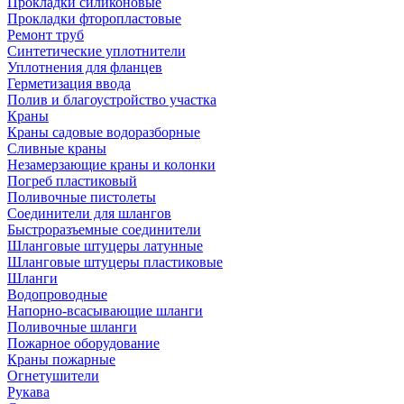
Прокладки силиконовые
Прокладки фторопластовые
Ремонт труб
Синтетические уплотнители
Уплотнения для фланцев
Герметизация ввода
Полив и благоустройство участка
Краны
Краны садовые водоразборные
Сливные краны
Незамерзающие краны и колонки
Погреб пластиковый
Поливочные пистолеты
Соединители для шлангов
Быстроразъемные соединители
Шланговые штуцеры латунные
Шланговые штуцеры пластиковые
Шланги
Водопроводные
Напорно-всасывающие шланги
Поливочные шланги
Пожарное оборудование
Краны пожарные
Огнетушители
Рукава