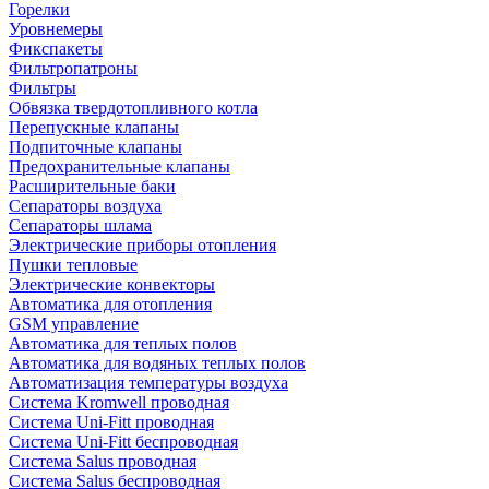
Горелки
Уровнемеры
Фикспакеты
Фильтропатроны
Фильтры
Обвязка твердотопливного котла
Перепускные клапаны
Подпиточные клапаны
Предохранительные клапаны
Расширительные баки
Сепараторы воздуха
Сепараторы шлама
Электрические приборы отопления
Пушки тепловые
Электрические конвекторы
Автоматика для отопления
GSM управление
Автоматика для теплых полов
Автоматика для водяных теплых полов
Автоматизация температуры воздуха
Система Kromwell проводная
Система Uni-Fitt проводная
Система Uni-Fitt беспроводная
Система Salus проводная
Система Salus беспроводная