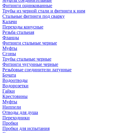
Муфты соединительные
Фитинги оцинкованные
Трубы из черной стали и фитинги к ним
Стальные фитинги под сварку
Калачи
Переходы конусные
Резьба стальная
Фланцы
Фитинги стальные черные
Муфты
Сгоны
Трубы стальные черные
Фитинги чугунные черные
Резьбовые соединители латунные
Бочата
Водоотводы
Водорозетки
Гайки
Крестовины
Муфты
Ниппели
Отводы для душа
Переходники
Пробки
Пробки для испытания