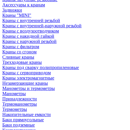
Аксессуары к кранам
Задвижки
Краны "MINI"
Краны с внутренней резьбой
Краны с внутренней-наружной резьбой
Краны с воздухоотводчиком
Краны с накидной гайкой
Краны с наружной резьбой
Краны с фильтром
Краны со сгоном
Сливные краны
Трехходовые краны
Краны под сварку полипропиленовые
Краны с сервоприводом
Краны электромагнитные
Незамерзающие краны
Манометры и термометры
Манометры
Принадлежности
Термоманометры
Термометры
Накопительные емкости
Баки прямоугольные
Баки подземные