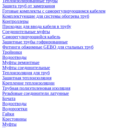
Теплоизолированные трубы
Защита труб от замерзания
Готовые комплекты с саморегулирующимся кабелем
Комплектующие для системы обогрева труб
Контроллеры
Проходки для ввода кабеля в трубу
Соединительные муфты
Саморегулирующийся кабель
Защитные трубы гофрированные
Фитинги обжимные GEBO для стальных труб
Тройники
Водоотводы
Муфты ремонтные
Муфты соединительные
Теплоизоляция для труб
Защитная теплоизоляция
Крепление теплоизоляции
Трубная полиэтиленовая изоляция
Резьбовые соединители латунные
Бочата
Водоотводы
Водорозетки
Гайки
Крестовины
Муфты