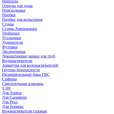
Ниппели
Отводы для душа
Переходники
Пробки
Пробки для испытания
Сгоны
Сгоны-Американки
Тройники
Угольники
Удлинители
Футорки
Эксцентрики
Декоративные чашки для труб
Водонагреватели
Арматура для водонагревателей
Группы безопасности
Расширительные баки ГВС
Сифоны
Смесительные клапаны
ТЭН
Для Ariston
Для Garanterm
Для Реал
Для Термекс
Водонагреватели газовые