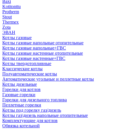
Baxi
Kotitonttu
Protherm
Stout
Thermex
Zota
ЭВАН
Котлы газовые
Котлы газовые напольные отопительные
Котлы газовые напольные+ГВС
Котлы газовые настенные отопительные
Котлы газовые настенные+ГВС
Котлы твердотопливные
Классические котлы
Полуавтоматические котлы
Автоматические угольные и пеллетные котлы
Котлы дизельные
Горелки для котлов
Газовые горелки
Горелки для дизельного топлива
Пеллетные горелки
Котлы под горелку газ/дизель
Котлы газ\дизель напольные отопительные
Комплектующие для котлов
Обвязка котельной