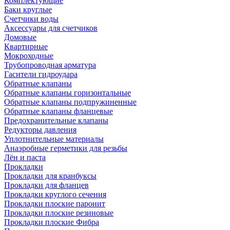
Комплектующие
Баки круглые
Счетчики воды
Аксессуары для счетчиков
Домовые
Квартирные
Мокроходные
Трубопроводная арматура
Гасители гидроудара
Обратные клапаны
Обратные клапаны горизонтальные
Обратные клапаны подпружиненные
Обратные клапаны фланцевые
Предохранительные клапаны
Редукторы давления
Уплотнительные материалы
Анаэробные герметики для резьбы
Лён и паста
Прокладки
Прокладки для кранбуксы
Прокладки для фланцев
Прокладки круглого сечения
Прокладки плоские паронит
Прокладки плоские резиновые
Прокладки плоские Фибра