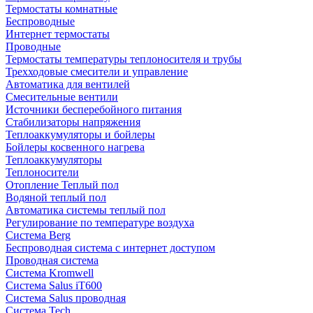
Термостаты комнатные
Беспроводные
Интернет термостаты
Проводные
Термостаты температуры теплоносителя и трубы
Трехходовые смесители и управление
Автоматика для вентилей
Смесительные вентили
Источники бесперебойного питания
Стабилизаторы напряжения
Теплоаккумуляторы и бойлеры
Бойлеры косвенного нагрева
Теплоаккумуляторы
Теплоносители
Отопление Теплый пол
Водяной теплый пол
Автоматика системы теплый пол
Регулирование по температуре воздуха
Система Berg
Беспроводная система с интернет доступом
Проводная система
Система Kromwell
Система Salus iT600
Система Salus проводная
Система Tech