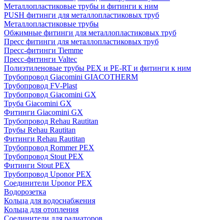
Металлопластиковые трубы и фитинги к ним
PUSH фитинги для металлопластиковых труб
Металлопластиковые трубы
Обжимные фитинги для металлопластиковых труб
Пресс фитинги для металлопластиковых труб
Пресс-фитинги Tiemme
Пресс-фитинги Valtec
Полиэтиленовые трубы PEX и PE-RT и фитинги к ним
Трубопровод Giacomini GIACOTHERM
Трубопровод FV-Plast
Трубопровод Giacomini GX
Труба Giacomini GX
Фитинги Giacomini GX
Трубопровод Rehau Rautitan
Трубы Rehau Rautitan
Фитинги Rehau Rautitan
Трубопровод Rommer PEX
Трубопровод Stout PEX
Фитинги Stout PEX
Трубопровод Uponor PEX
Соединители Uponor PEX
Водорозетка
Кольца для водоснабжения
Кольца для отопления
Соединители для радиаторов