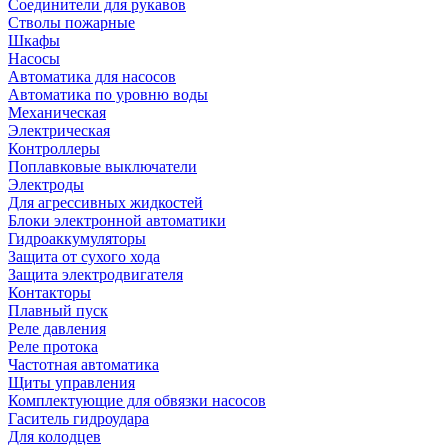
Соединители для рукавов
Стволы пожарные
Шкафы
Насосы
Автоматика для насосов
Автоматика по уровню воды
Механическая
Электрическая
Контроллеры
Поплавковые выключатели
Электроды
Для агрессивных жидкостей
Блоки электронной автоматики
Гидроаккумуляторы
Защита от сухого хода
Защита электродвигателя
Контакторы
Плавный пуск
Реле давления
Реле протока
Частотная автоматика
Щиты управления
Комплектующие для обвязки насосов
Гаситель гидроудара
Для колодцев