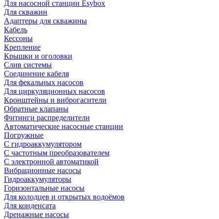
Для насосной станции Esybox
Для скважин
Адаптеры для скважины
Кабель
Кессоны
Крепление
Крышки и оголовки
Слив системы
Соединение кабеля
Для фекальных насосов
Для циркуляционных насосов
Кронштейны и виброгасители
Обратные клапаны
Фитинги распределители
Автоматические насосные станции
Погружные
С гидроаккумулятором
С частотным преобразователем
С электронной автоматикой
Вибрационные насосы
Гидроаккумуляторы
Горизонтальные насосы
Для колодцев и открытых водоёмов
Для конденсата
Дренажные насосы