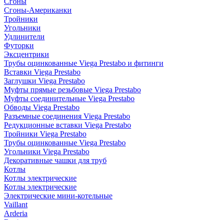
Сгоны
Сгоны-Американки
Тройники
Угольники
Удлинители
Футорки
Эксцентрики
Трубы оцинкованные Viega Prestabo и фитинги
Вставки Viega Prestabo
Заглушки Viega Prestabo
Муфты прямые резьбовые Viega Prestabo
Муфты соединительные Viega Prestabo
Обводы Viega Prestabo
Разъемные соединения Viega Prestabo
Редукционные вставки Viega Prestabo
Тройники Viega Prestabo
Трубы оцинкованные Viega Prestabo
Угольники Viega Prestabo
Декоративные чашки для труб
Котлы
Котлы электрические
Котлы электрические
Электрические мини-котельные
Vaillant
Arderia