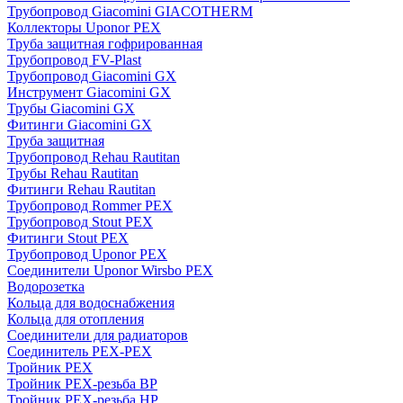
Трубопровод Giacomini GIACOTHERM
Коллекторы Uponor PEX
Труба защитная гофрированная
Трубопровод FV-Plast
Трубопровод Giacomini GX
Инструмент Giacomini GX
Трубы Giacomini GX
Фитинги Giacomini GX
Труба защитная
Трубопровод Rehau Rautitan
Трубы Rehau Rautitan
Фитинги Rehau Rautitan
Трубопровод Rommer PEX
Трубопровод Stout PEX
Фитинги Stout PEX
Трубопровод Uponor PEX
Соединители Uponor Wirsbo PEX
Водорозетка
Кольца для водоснабжения
Кольца для отопления
Соединители для радиаторов
Соединитель PEX-PEX
Тройник PEX
Тройник PEX-резьба ВР
Тройник PEX-резьба НР