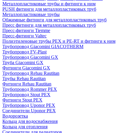
Металлопластиковые трубы и фитинги к ним
PUSH фитинги для металлопластиковых труб
Металлопластиковые трубы
Обжимные фитинги для металлопластиковых труб
Пресс фитинги для металлопластиковых труб
Пресс-фитинги Tiemme
Пресс-фитинги Valtec
Полиэтиленовые трубы PEX и PE-RT и фитинги к ним
Трубопровод Giacomini GIACOTHERM
Трубопровод FV-Plast
Трубопровод Giacomini GX
Труба Giacomini GX
Фитинги Giacomini GX
Трубопровод Rehau Rautitan
Трубы Rehau Rautitan
Фитинги Rehau Rautitan
Трубопровод Rommer PEX
Трубопровод Stout PEX
Фитинги Stout PEX
Трубопровод Uponor PEX
Соединители Uponor PEX
Водорозетка
Кольца для водоснабжения
Кольца для отопления
Соединители для радиаторов