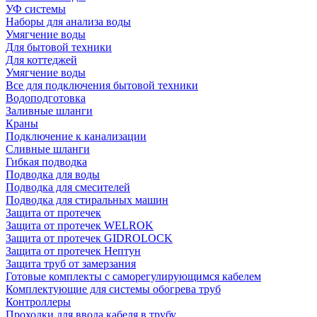
УФ системы
Наборы для анализа воды
Умягчение воды
Для бытовой техники
Для коттеджей
Умягчение воды
Все для подключения бытовой техники
Водоподготовка
Заливные шланги
Краны
Подключение к канализации
Сливные шланги
Гибкая подводка
Подводка для воды
Подводка для смесителей
Подводка для стиральных машин
Защита от протечек
Защита от протечек WELROK
Защита от протечек GIDROLOCK
Защита от протечек Нептун
Защита труб от замерзания
Готовые комплекты с саморегулирующимся кабелем
Комплектующие для системы обогрева труб
Контроллеры
Проходки для ввода кабеля в трубу