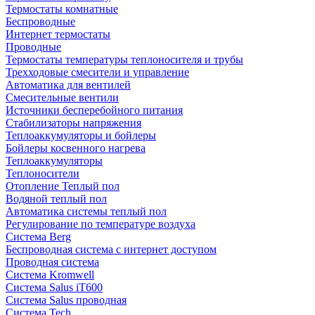
Термостаты комнатные
Беспроводные
Интернет термостаты
Проводные
Термостаты температуры теплоносителя и трубы
Трехходовые смесители и управление
Автоматика для вентилей
Смесительные вентили
Источники бесперебойного питания
Стабилизаторы напряжения
Теплоаккумуляторы и бойлеры
Бойлеры косвенного нагрева
Теплоаккумуляторы
Теплоносители
Отопление Теплый пол
Водяной теплый пол
Автоматика системы теплый пол
Регулирование по температуре воздуха
Система Berg
Беспроводная система с интернет доступом
Проводная система
Система Kromwell
Система Salus iT600
Система Salus проводная
Система Tech