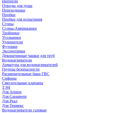
Ниппели
Отводы для душа
Переходники
Пробки
Пробки для испытания
Сгоны
Сгоны-Американки
Тройники
Угольники
Удлинители
Футорки
Эксцентрики
Декоративные чашки для труб
Водонагреватели
Арматура для водонагревателей
Группы безопасности
Расширительные баки ГВС
Сифоны
Смесительные клапаны
ТЭН
Для Ariston
Для Garanterm
Для Реал
Для Термекс
Водонагреватели газовые