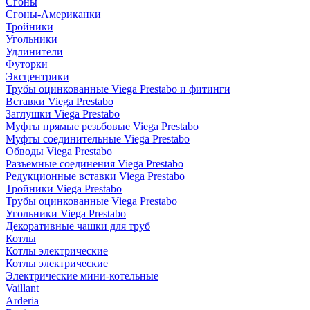
Сгоны
Сгоны-Американки
Тройники
Угольники
Удлинители
Футорки
Эксцентрики
Трубы оцинкованные Viega Prestabo и фитинги
Вставки Viega Prestabo
Заглушки Viega Prestabo
Муфты прямые резьбовые Viega Prestabo
Муфты соединительные Viega Prestabo
Обводы Viega Prestabo
Разъемные соединения Viega Prestabo
Редукционные вставки Viega Prestabo
Тройники Viega Prestabo
Трубы оцинкованные Viega Prestabo
Угольники Viega Prestabo
Декоративные чашки для труб
Котлы
Котлы электрические
Котлы электрические
Электрические мини-котельные
Vaillant
Arderia