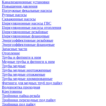
Канализационные установки
Повышения давления
Погружные фекальные насосы
Ручные насосы
Скважинные насосы
Циркуляционные насосы ГВС
Циркуляционные насосы отопления
Циркуляционные резьбовые
Циркуляционные фланцевые
Энергоэффективные резьбовые
Энергоэффективные фланцевые
Запасные части
Отопление
Трубы и фитинги к ним
Медные трубы и фитинги к ним
Трубы медные
Трубы медные неотожженные
Трубы медные отожженые
Трубы медные хромированные
Фитинги для медных труб под пайку
Водорозетка проходная
Крестовины
Тройники пайка-резьба
Тройники переходные под пайку
Тройники под пайку