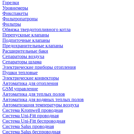
Горелки
Уровнемеры
Фикспакеты
Фильтропатроны
Фильтры
Обвязка твердотопливного котла
Перепускные клапаны
Подпиточные клапаны
Предохранительные клапаны
Расширительные баки
Сепараторы воздуха
Сепараторы шлама
Электрические приборы отопления
Пушки тепловые
Электрические конвекторы
Автоматика для отопления
GSM управление
Автоматика для теплых полов
Автоматика для водяных теплых полов
Автоматизация температуры воздуха
Система Kromwell проводная
Система Uni-Fitt проводная
Система Uni-Fitt беспроводная
Система Salus проводная
Система Salus беспроводная