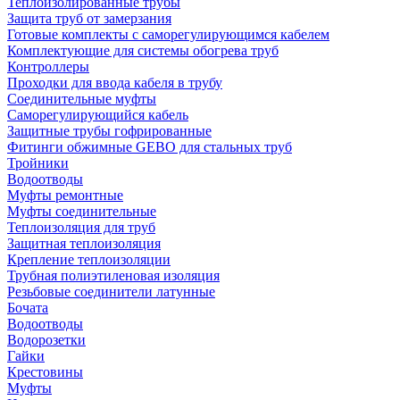
Теплоизолированные трубы
Защита труб от замерзания
Готовые комплекты с саморегулирующимся кабелем
Комплектующие для системы обогрева труб
Контроллеры
Проходки для ввода кабеля в трубу
Соединительные муфты
Саморегулирующийся кабель
Защитные трубы гофрированные
Фитинги обжимные GEBO для стальных труб
Тройники
Водоотводы
Муфты ремонтные
Муфты соединительные
Теплоизоляция для труб
Защитная теплоизоляция
Крепление теплоизоляции
Трубная полиэтиленовая изоляция
Резьбовые соединители латунные
Бочата
Водоотводы
Водорозетки
Гайки
Крестовины
Муфты