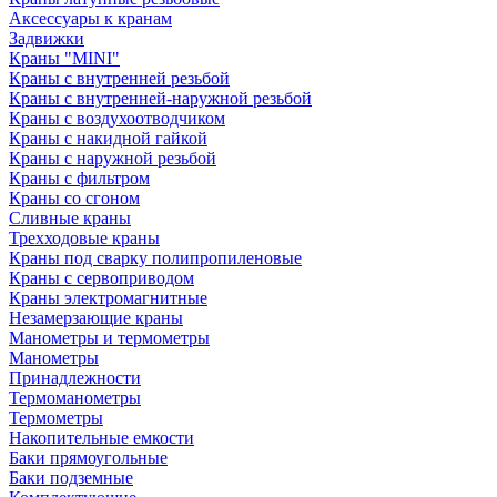
Аксессуары к кранам
Задвижки
Краны "MINI"
Краны с внутренней резьбой
Краны с внутренней-наружной резьбой
Краны с воздухоотводчиком
Краны с накидной гайкой
Краны с наружной резьбой
Краны с фильтром
Краны со сгоном
Сливные краны
Трехходовые краны
Краны под сварку полипропиленовые
Краны с сервоприводом
Краны электромагнитные
Незамерзающие краны
Манометры и термометры
Манометры
Принадлежности
Термоманометры
Термометры
Накопительные емкости
Баки прямоугольные
Баки подземные