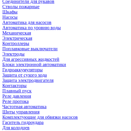
Соединители для рукавов
Стволы пожарные
Шкафы
Насосы
Автоматика для насосов
Автоматика по уровню воды
Механическая
Электрическая
Контроллеры
Поплавковые выключатели
Электроды
Для агрессивных жидкостей
Блоки электронной автоматики
Гидроаккумуляторы
Защита от сухого хода
Защита электродвигателя
Контакторы
Плавный пуск
Реле давления
Реле протока
Частотная автоматика
Щиты управления
Комплектующие для обвязки насосов
Гаситель гидроудара
Для колодцев