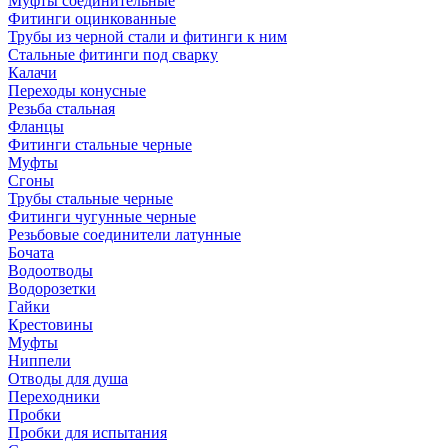
Муфты соединительные
Фитинги оцинкованные
Трубы из черной стали и фитинги к ним
Стальные фитинги под сварку
Калачи
Переходы конусные
Резьба стальная
Фланцы
Фитинги стальные черные
Муфты
Сгоны
Трубы стальные черные
Фитинги чугунные черные
Резьбовые соединители латунные
Бочата
Водоотводы
Водорозетки
Гайки
Крестовины
Муфты
Ниппели
Отводы для душа
Переходники
Пробки
Пробки для испытания