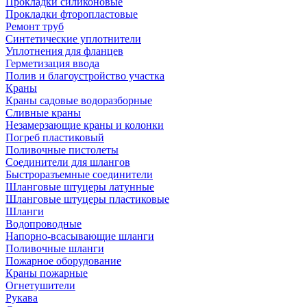
Прокладки силиконовые
Прокладки фторопластовые
Ремонт труб
Синтетические уплотнители
Уплотнения для фланцев
Герметизация ввода
Полив и благоустройство участка
Краны
Краны садовые водоразборные
Сливные краны
Незамерзающие краны и колонки
Погреб пластиковый
Поливочные пистолеты
Соединители для шлангов
Быстроразъемные соединители
Шланговые штуцеры латунные
Шланговые штуцеры пластиковые
Шланги
Водопроводные
Напорно-всасывающие шланги
Поливочные шланги
Пожарное оборудование
Краны пожарные
Огнетушители
Рукава