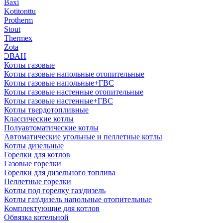
Baxi
Kotitonttu
Protherm
Stout
Thermex
Zota
ЭВАН
Котлы газовые
Котлы газовые напольные отопительные
Котлы газовые напольные+ГВС
Котлы газовые настенные отопительные
Котлы газовые настенные+ГВС
Котлы твердотопливные
Классические котлы
Полуавтоматические котлы
Автоматические угольные и пеллетные котлы
Котлы дизельные
Горелки для котлов
Газовые горелки
Горелки для дизельного топлива
Пеллетные горелки
Котлы под горелку газ/дизель
Котлы газ\дизель напольные отопительные
Комплектующие для котлов
Обвязка котельной