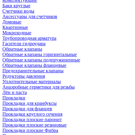
Комплектующие
Баки круглые
Счетчики воды
Аксессуары для счетчиков
Домовые
Квартирные
Мокроходные
Трубопроводная арматура
Гасители гидроудара
Обратные клапаны
Обратные клапаны горизонтальные
Обратные клапаны подпружиненные
Обратные клапаны фланцевые
Предохранительные клапаны
Редукторы давления
Уплотнительные материалы
Анаэробные герметики для резьбы
Лён и паста
Прокладки
Прокладки для кранбуксы
Прокладки для фланцев
Прокладки круглого сечения
Прокладки плоские паронит
Прокладки плоские резиновые
Прокладки плоские Фибра