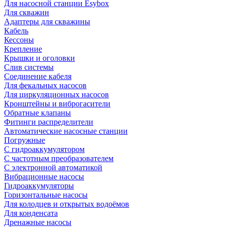
Для насосной станции Esybox
Для скважин
Адаптеры для скважины
Кабель
Кессоны
Крепление
Крышки и оголовки
Слив системы
Соединение кабеля
Для фекальных насосов
Для циркуляционных насосов
Кронштейны и виброгасители
Обратные клапаны
Фитинги распределители
Автоматические насосные станции
Погружные
С гидроаккумулятором
С частотным преобразователем
С электронной автоматикой
Вибрационные насосы
Гидроаккумуляторы
Горизонтальные насосы
Для колодцев и открытых водоёмов
Для конденсата
Дренажные насосы