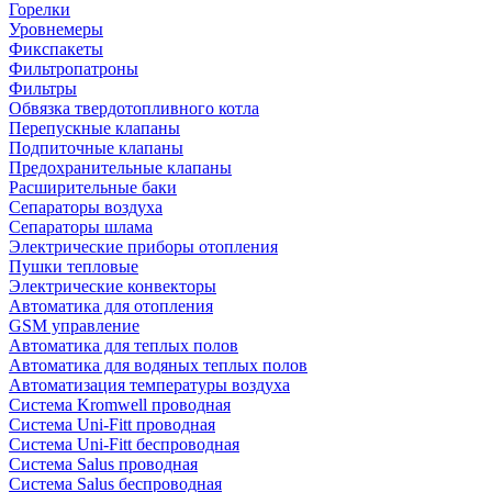
Горелки
Уровнемеры
Фикспакеты
Фильтропатроны
Фильтры
Обвязка твердотопливного котла
Перепускные клапаны
Подпиточные клапаны
Предохранительные клапаны
Расширительные баки
Сепараторы воздуха
Сепараторы шлама
Электрические приборы отопления
Пушки тепловые
Электрические конвекторы
Автоматика для отопления
GSM управление
Автоматика для теплых полов
Автоматика для водяных теплых полов
Автоматизация температуры воздуха
Система Kromwell проводная
Система Uni-Fitt проводная
Система Uni-Fitt беспроводная
Система Salus проводная
Система Salus беспроводная