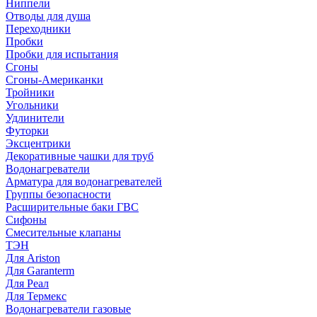
Ниппели
Отводы для душа
Переходники
Пробки
Пробки для испытания
Сгоны
Сгоны-Американки
Тройники
Угольники
Удлинители
Футорки
Эксцентрики
Декоративные чашки для труб
Водонагреватели
Арматура для водонагревателей
Группы безопасности
Расширительные баки ГВС
Сифоны
Смесительные клапаны
ТЭН
Для Ariston
Для Garanterm
Для Реал
Для Термекс
Водонагреватели газовые