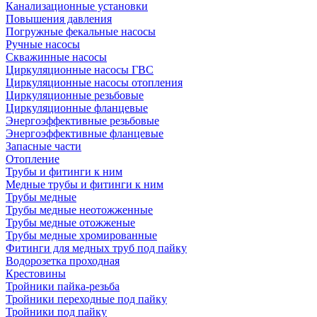
Канализационные установки
Повышения давления
Погружные фекальные насосы
Ручные насосы
Скважинные насосы
Циркуляционные насосы ГВС
Циркуляционные насосы отопления
Циркуляционные резьбовые
Циркуляционные фланцевые
Энергоэффективные резьбовые
Энергоэффективные фланцевые
Запасные части
Отопление
Трубы и фитинги к ним
Медные трубы и фитинги к ним
Трубы медные
Трубы медные неотожженные
Трубы медные отожженые
Трубы медные хромированные
Фитинги для медных труб под пайку
Водорозетка проходная
Крестовины
Тройники пайка-резьба
Тройники переходные под пайку
Тройники под пайку