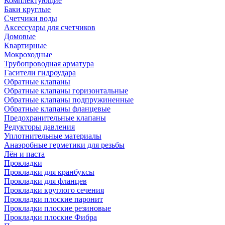
Комплектующие
Баки круглые
Счетчики воды
Аксессуары для счетчиков
Домовые
Квартирные
Мокроходные
Трубопроводная арматура
Гасители гидроудара
Обратные клапаны
Обратные клапаны горизонтальные
Обратные клапаны подпружиненные
Обратные клапаны фланцевые
Предохранительные клапаны
Редукторы давления
Уплотнительные материалы
Анаэробные герметики для резьбы
Лён и паста
Прокладки
Прокладки для кранбуксы
Прокладки для фланцев
Прокладки круглого сечения
Прокладки плоские паронит
Прокладки плоские резиновые
Прокладки плоские Фибра