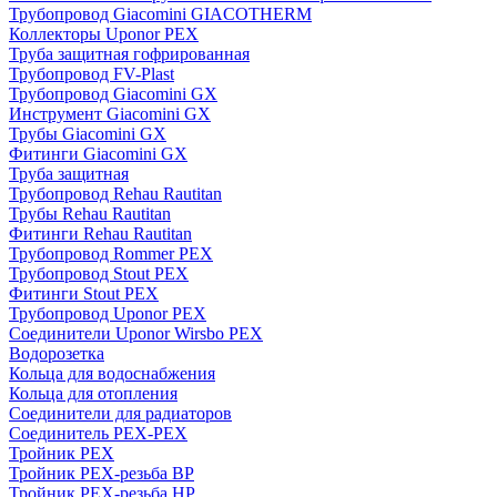
Трубопровод Giacomini GIACOTHERM
Коллекторы Uponor PEX
Труба защитная гофрированная
Трубопровод FV-Plast
Трубопровод Giacomini GX
Инструмент Giacomini GX
Трубы Giacomini GX
Фитинги Giacomini GX
Труба защитная
Трубопровод Rehau Rautitan
Трубы Rehau Rautitan
Фитинги Rehau Rautitan
Трубопровод Rommer PEX
Трубопровод Stout PEX
Фитинги Stout PEX
Трубопровод Uponor PEX
Соединители Uponor Wirsbo PEX
Водорозетка
Кольца для водоснабжения
Кольца для отопления
Соединители для радиаторов
Соединитель PEX-PEX
Тройник PEX
Тройник PEX-резьба ВР
Тройник PEX-резьба НР