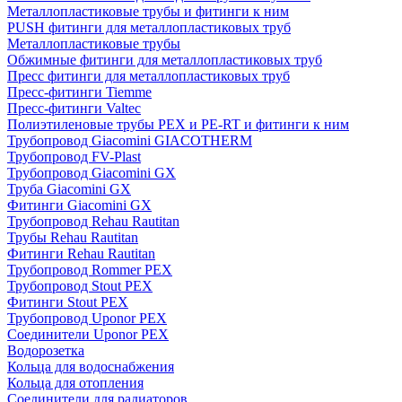
Металлопластиковые трубы и фитинги к ним
PUSH фитинги для металлопластиковых труб
Металлопластиковые трубы
Обжимные фитинги для металлопластиковых труб
Пресс фитинги для металлопластиковых труб
Пресс-фитинги Tiemme
Пресс-фитинги Valtec
Полиэтиленовые трубы PEX и PE-RT и фитинги к ним
Трубопровод Giacomini GIACOTHERM
Трубопровод FV-Plast
Трубопровод Giacomini GX
Труба Giacomini GX
Фитинги Giacomini GX
Трубопровод Rehau Rautitan
Трубы Rehau Rautitan
Фитинги Rehau Rautitan
Трубопровод Rommer PEX
Трубопровод Stout PEX
Фитинги Stout PEX
Трубопровод Uponor PEX
Соединители Uponor PEX
Водорозетка
Кольца для водоснабжения
Кольца для отопления
Соединители для радиаторов