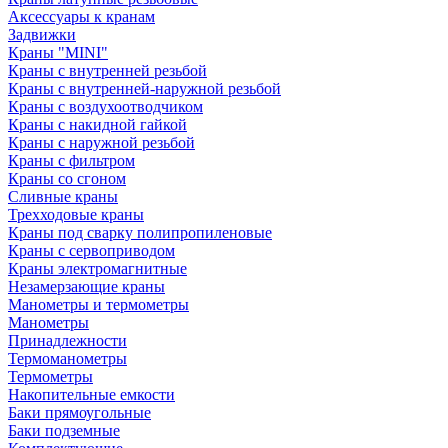
Аксессуары к кранам
Задвижки
Краны "MINI"
Краны с внутренней резьбой
Краны с внутренней-наружной резьбой
Краны с воздухоотводчиком
Краны с накидной гайкой
Краны с наружной резьбой
Краны с фильтром
Краны со сгоном
Сливные краны
Трехходовые краны
Краны под сварку полипропиленовые
Краны с сервоприводом
Краны электромагнитные
Незамерзающие краны
Манометры и термометры
Манометры
Принадлежности
Термоманометры
Термометры
Накопительные емкости
Баки прямоугольные
Баки подземные