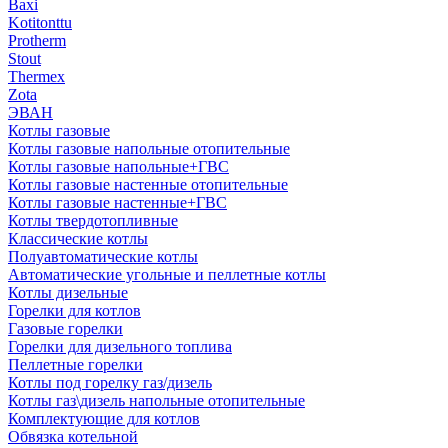
Baxi
Kotitonttu
Protherm
Stout
Thermex
Zota
ЭВАН
Котлы газовые
Котлы газовые напольные отопительные
Котлы газовые напольные+ГВС
Котлы газовые настенные отопительные
Котлы газовые настенные+ГВС
Котлы твердотопливные
Классические котлы
Полуавтоматические котлы
Автоматические угольные и пеллетные котлы
Котлы дизельные
Горелки для котлов
Газовые горелки
Горелки для дизельного топлива
Пеллетные горелки
Котлы под горелку газ/дизель
Котлы газ\дизель напольные отопительные
Комплектующие для котлов
Обвязка котельной