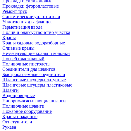
Прокладки силиконовые
Прокладки фторопластовые
Ремонт труб
Синтетические уплотнители
Уплотнения для фланцев
Герметизация ввода
Полив и благоустройство участка
Краны
Краны садовые водоразборные
Сливные краны
Незамерзающие краны и колонки
Погреб пластиковый
Поливочные пистолеты
Соединители для шлангов
Быстроразъемные соединители
Шланговые штуцеры латунные
Шланговые штуцеры пластиковые
Шланги
Водопроводные
Напорно-всасывающие шланги
Поливочные шланги
Пожарное оборудование
Краны пожарные
Огнетушители
Рукава