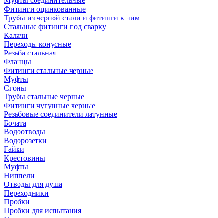
Муфты соединительные
Фитинги оцинкованные
Трубы из черной стали и фитинги к ним
Стальные фитинги под сварку
Калачи
Переходы конусные
Резьба стальная
Фланцы
Фитинги стальные черные
Муфты
Сгоны
Трубы стальные черные
Фитинги чугунные черные
Резьбовые соединители латунные
Бочата
Водоотводы
Водорозетки
Гайки
Крестовины
Муфты
Ниппели
Отводы для душа
Переходники
Пробки
Пробки для испытания