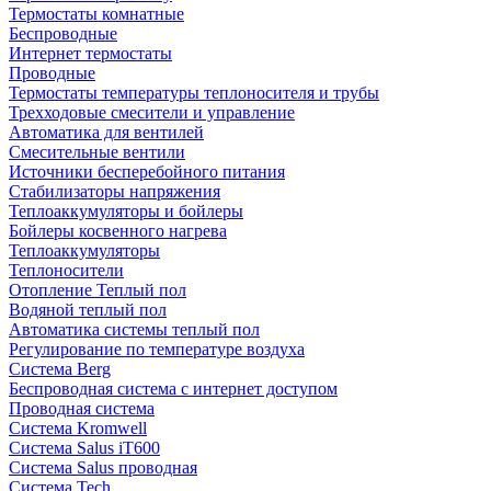
Термостаты комнатные
Беспроводные
Интернет термостаты
Проводные
Термостаты температуры теплоносителя и трубы
Трехходовые смесители и управление
Автоматика для вентилей
Смесительные вентили
Источники бесперебойного питания
Стабилизаторы напряжения
Теплоаккумуляторы и бойлеры
Бойлеры косвенного нагрева
Теплоаккумуляторы
Теплоносители
Отопление Теплый пол
Водяной теплый пол
Автоматика системы теплый пол
Регулирование по температуре воздуха
Система Berg
Беспроводная система с интернет доступом
Проводная система
Система Kromwell
Система Salus iT600
Система Salus проводная
Система Tech