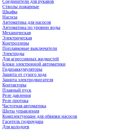
Соединители для рукавов
Стволы пожарные
Шкафы
Насосы
Автоматика для насосов
Автоматика по уровню воды
Механическая
Электрическая
Контроллеры
Поплавковые выключатели
Электроды
Для агрессивных жидкостей
Блоки электронной автоматики
Гидроаккумуляторы
Защита от сухого хода
Защита электродвигателя
Контакторы
Плавный пуск
Реле давления
Реле протока
Частотная автоматика
Щиты управления
Комплектующие для обвязки насосов
Гаситель гидроудара
Для колодцев