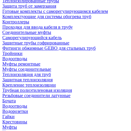
Теплоизолированные трубы
Защита труб от замерзания
Готовые комплекты с саморегулирующимся кабелем
Комплектующие для системы обогрева труб
Контроллеры
Проходки для ввода кабеля в трубу
Соединительные муфты
Саморегулирующийся кабель
Защитные трубы гофрированные
Фитинги обжимные GEBO для стальных труб
Тройники
Водоотводы
Муфты ремонтные
Муфты соединительные
Теплоизоляция для труб
Защитная теплоизоляция
Крепление теплоизоляции
Трубная полиэтиленовая изоляция
Резьбовые соединители латунные
Бочата
Водоотводы
Водорозетки
Гайки
Крестовины
Муфты