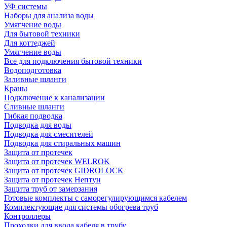
УФ системы
Наборы для анализа воды
Умягчение воды
Для бытовой техники
Для коттеджей
Умягчение воды
Все для подключения бытовой техники
Водоподготовка
Заливные шланги
Краны
Подключение к канализации
Сливные шланги
Гибкая подводка
Подводка для воды
Подводка для смесителей
Подводка для стиральных машин
Защита от протечек
Защита от протечек WELROK
Защита от протечек GIDROLOCK
Защита от протечек Нептун
Защита труб от замерзания
Готовые комплекты с саморегулирующимся кабелем
Комплектующие для системы обогрева труб
Контроллеры
Проходки для ввода кабеля в трубу