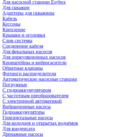
Для насосной станции Esybox
Для скважин
Адаптеры для скважины
Кабель
Кессоны
Крепление
Крышки и оголовки
Слив системы
Соединение кабеля
Для фекальных насосов
Для циркуляционных насосов
Кронштейны и виброгасители
Обратные клапаны
Фитинги распределители
Автоматические насосные станции
Погружные
С гидроаккумулятором
С частотным преобразователем
С электронной автоматикой
Вибрационные насосы
Гидроаккумуляторы
Горизонтальные насосы
Для колодцев и открытых водоёмов
Для конденсата
Дренажные насосы