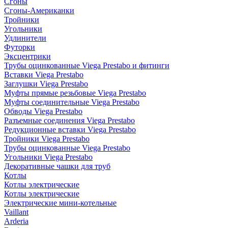
Сгоны
Сгоны-Американки
Тройники
Угольники
Удлинители
Футорки
Эксцентрики
Трубы оцинкованные Viega Prestabo и фитинги
Вставки Viega Prestabo
Заглушки Viega Prestabo
Муфты прямые резьбовые Viega Prestabo
Муфты соединительные Viega Prestabo
Обводы Viega Prestabo
Разъемные соединения Viega Prestabo
Редукционные вставки Viega Prestabo
Тройники Viega Prestabo
Трубы оцинкованные Viega Prestabo
Угольники Viega Prestabo
Декоративные чашки для труб
Котлы
Котлы электрические
Котлы электрические
Электрические мини-котельные
Vaillant
Arderia