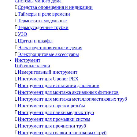
Системы умного дома

Средства оповещения и индикации

Таймеры и реле времени

Термостаты модульные

Термоусадочные трубки

УЗО

Щитки и шкафы

Электроустановочные изделия

Электрощитовые аксессуары
Инструмент
Гибочные клещи

Измерительный инструмент

Инструмент для Uponor PEX

Инструмент для испытания давлением

Инструмент для монтажа аксиальных фитингов

Инструмент для монтажа металлопластиковых труб

Инструмент для нарезки резьбы

Инструмент для пайки медных труб

Инструмент для промывки систем

Инструмент для прочистки труб

Инструмент для сварки пластиковых труб