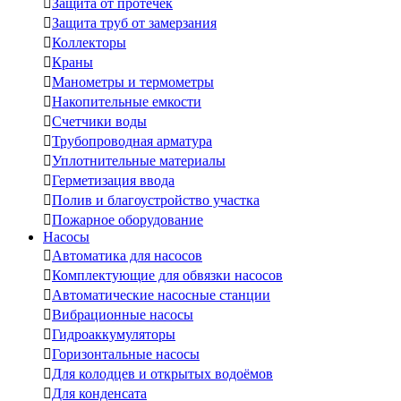

Защита от протечек

Защита труб от замерзания

Коллекторы

Краны

Манометры и термометры

Накопительные емкости

Счетчики воды

Трубопроводная арматура

Уплотнительные материалы

Герметизация ввода

Полив и благоустройство участка

Пожарное оборудование
Насосы

Автоматика для насосов

Комплектующие для обвязки насосов

Автоматические насосные станции

Вибрационные насосы

Гидроаккумуляторы

Горизонтальные насосы

Для колодцев и открытых водоёмов

Для конденсата