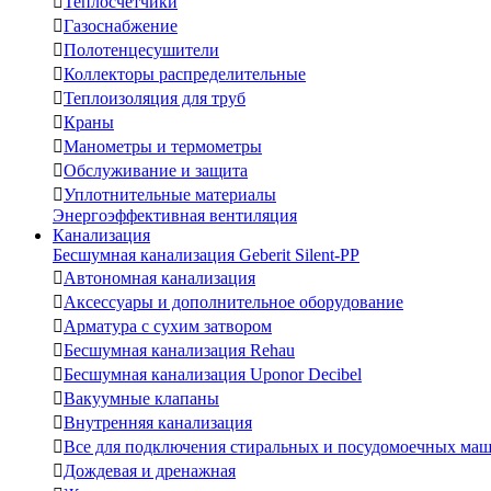

Теплосчетчики

Газоснабжение

Полотенцесушители

Коллекторы распределительные

Теплоизоляция для труб

Краны

Манометры и термометры

Обслуживание и защита

Уплотнительные материалы
Энергоэффективная вентиляция
Канализация
Бесшумная канализация Geberit Silent-PP

Автономная канализация

Аксессуары и дополнительное оборудование

Арматура с сухим затвором

Бесшумная канализация Rehau

Бесшумная канализация Uponor Decibel

Вакуумные клапаны

Внутренняя канализация

Все для подключения стиральных и посудомоечных ма

Дождевая и дренажная