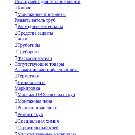
Инструмент для теплоизоляции

Ключи

Монтажные пистолеты
Разматыватель труб

Расходные материалы

Средства защиты
Тиски

Трубогибы

Труборезы

Фаскосниматели
Сопутствующие товары
Алюминиевый рифленый лист

Герметики

Липкая лента
Маркировка

Монтаж ПВХ клеевых труб

Монтажная пена

Ревизионные люки

Ремонт труб

Специальная химия

Строительный клей

Уплотнительные материалы