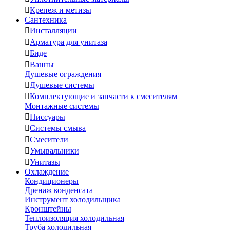

Крепеж и метизы
Сантехника

Инсталляции

Арматура для унитаза

Биде

Ванны
Душевые ограждения

Душевые системы

Комплектующие и запчасти к смесителям
Монтажные системы

Писсуары

Системы смыва

Смесители

Умывальники

Унитазы
Охлаждение
Кондиционеры
Дренаж конденсата
Инструмент холодильщика
Кронштейны
Теплоизоляция холодильная
Труба холодильная