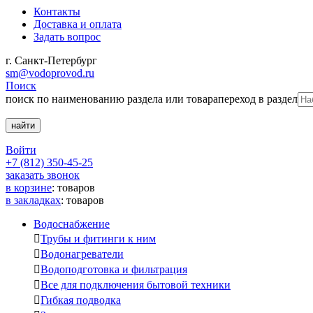
Контакты
Доставка и оплата
Задать вопрос
г. Санкт-Петербург
sm@vodoprovod.ru
Поиск
поиск по наименованию раздела или товара
переход в раздел
Войти
+7 (812) 350-45-25
заказать звонок
в корзине
:
товаров
в закладках
:
товаров
Водоснабжение

Трубы и фитинги к ним

Водонагреватели

Водоподготовка и фильтрация

Все для подключения бытовой техники

Гибкая подводка