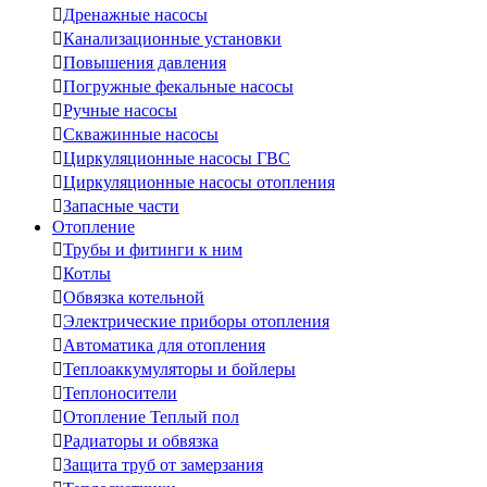

Дренажные насосы

Канализационные установки

Повышения давления

Погружные фекальные насосы

Ручные насосы

Скважинные насосы

Циркуляционные насосы ГВС

Циркуляционные насосы отопления

Запасные части
Отопление

Трубы и фитинги к ним

Котлы

Обвязка котельной

Электрические приборы отопления

Автоматика для отопления

Теплоаккумуляторы и бойлеры

Теплоносители

Отопление Теплый пол

Радиаторы и обвязка

Защита труб от замерзания