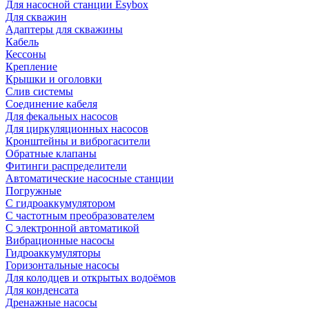
Для насосной станции Esybox
Для скважин
Адаптеры для скважины
Кабель
Кессоны
Крепление
Крышки и оголовки
Слив системы
Соединение кабеля
Для фекальных насосов
Для циркуляционных насосов
Кронштейны и виброгасители
Обратные клапаны
Фитинги распределители
Автоматические насосные станции
Погружные
С гидроаккумулятором
С частотным преобразователем
С электронной автоматикой
Вибрационные насосы
Гидроаккумуляторы
Горизонтальные насосы
Для колодцев и открытых водоёмов
Для конденсата
Дренажные насосы