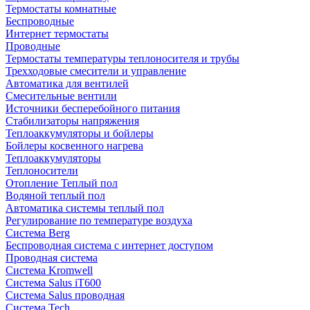
Термостаты комнатные
Беспроводные
Интернет термостаты
Проводные
Термостаты температуры теплоносителя и трубы
Трехходовые смесители и управление
Автоматика для вентилей
Смесительные вентили
Источники бесперебойного питания
Стабилизаторы напряжения
Теплоаккумуляторы и бойлеры
Бойлеры косвенного нагрева
Теплоаккумуляторы
Теплоносители
Отопление Теплый пол
Водяной теплый пол
Автоматика системы теплый пол
Регулирование по температуре воздуха
Система Berg
Беспроводная система с интернет доступом
Проводная система
Система Kromwell
Система Salus iT600
Система Salus проводная
Система Tech