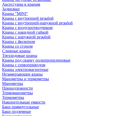
Аксессуары к кранам
Задвижки
Краны "MINI"
Краны с внутренней резьбой
Краны с внутренней-наружной резьбой
Краны с воздухоотводчиком
Краны с накидной гайкой
Краны с наружной резьбой
Краны с фильтром
Краны со сгоном
Сливные краны
Трехходовые краны
Краны под сварку полипропиленовые
Краны с сервоприводом
Краны электромагнитные
Незамерзающие краны
Манометры и термометры
Манометры
Принадлежности
Термоманометры
Термометры
Накопительные емкости
Баки прямоугольные
Баки подземные