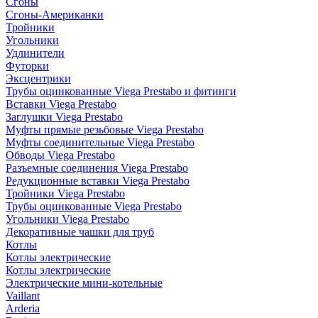
Сгоны
Сгоны-Американки
Тройники
Угольники
Удлинители
Футорки
Эксцентрики
Трубы оцинкованные Viega Prestabo и фитинги
Вставки Viega Prestabo
Заглушки Viega Prestabo
Муфты прямые резьбовые Viega Prestabo
Муфты соединительные Viega Prestabo
Обводы Viega Prestabo
Разъемные соединения Viega Prestabo
Редукционные вставки Viega Prestabo
Тройники Viega Prestabo
Трубы оцинкованные Viega Prestabo
Угольники Viega Prestabo
Декоративные чашки для труб
Котлы
Котлы электрические
Котлы электрические
Электрические мини-котельные
Vaillant
Arderia