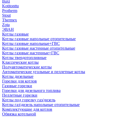
Baxi
Kotitonttu
Protherm
Stout
Thermex
Zota
ЭВАН
Котлы газовые
Котлы газовые напольные отопительные
Котлы газовые напольные+ГВС
Котлы газовые настенные отопительные
Котлы газовые настенные+ГВС
Котлы твердотопливные
Классические котлы
Полуавтоматические котлы
Автоматические угольные и пеллетные котлы
Котлы дизельные
Горелки для котлов
Газовые горелки
Горелки для дизельного топлива
Пеллетные горелки
Котлы под горелку газ/дизель
Котлы газ\дизель напольные отопительные
Комплектующие для котлов
Обвязка котельной