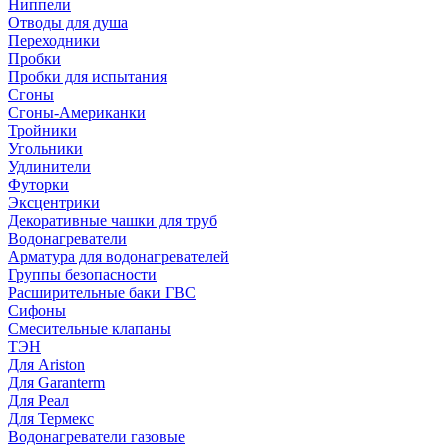
Ниппели
Отводы для душа
Переходники
Пробки
Пробки для испытания
Сгоны
Сгоны-Американки
Тройники
Угольники
Удлинители
Футорки
Эксцентрики
Декоративные чашки для труб
Водонагреватели
Арматура для водонагревателей
Группы безопасности
Расширительные баки ГВС
Сифоны
Смесительные клапаны
ТЭН
Для Ariston
Для Garanterm
Для Реал
Для Термекс
Водонагреватели газовые