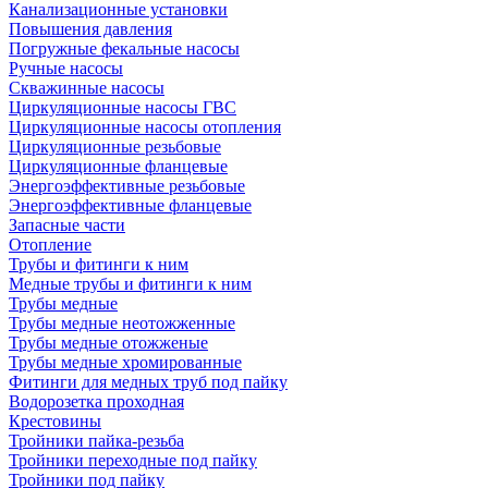
Канализационные установки
Повышения давления
Погружные фекальные насосы
Ручные насосы
Скважинные насосы
Циркуляционные насосы ГВС
Циркуляционные насосы отопления
Циркуляционные резьбовые
Циркуляционные фланцевые
Энергоэффективные резьбовые
Энергоэффективные фланцевые
Запасные части
Отопление
Трубы и фитинги к ним
Медные трубы и фитинги к ним
Трубы медные
Трубы медные неотожженные
Трубы медные отожженые
Трубы медные хромированные
Фитинги для медных труб под пайку
Водорозетка проходная
Крестовины
Тройники пайка-резьба
Тройники переходные под пайку
Тройники под пайку