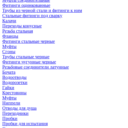
Муфты соединительные
Фитинги оцинкованные
Трубы из черной стали и фитинги к ним
Стальные фитинги под сварку
Калачи
Переходы конусные
Резьба стальная
Фланцы
Фитинги стальные черные
Муфты
Сгоны
Трубы стальные черные
Фитинги чугунные черные
Резьбовые соединители латунные
Бочата
Водоотводы
Водорозетки
Гайки
Крестовины
Муфты
Ниппели
Отводы для душа
Переходники
Пробки
Пробки для испытания