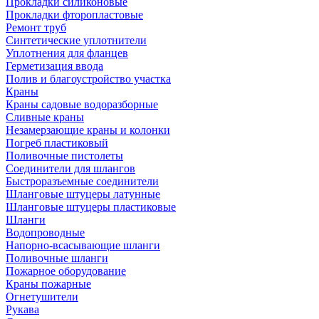
Прокладки силиконовые
Прокладки фторопластовые
Ремонт труб
Синтетические уплотнители
Уплотнения для фланцев
Герметизация ввода
Полив и благоустройство участка
Краны
Краны садовые водоразборные
Сливные краны
Незамерзающие краны и колонки
Погреб пластиковый
Поливочные пистолеты
Соединители для шлангов
Быстроразъемные соединители
Шланговые штуцеры латунные
Шланговые штуцеры пластиковые
Шланги
Водопроводные
Напорно-всасывающие шланги
Поливочные шланги
Пожарное оборудование
Краны пожарные
Огнетушители
Рукава