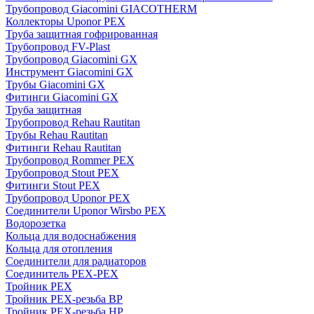
Трубопровод Giacomini GIACOTHERM
Коллекторы Uponor PEX
Труба защитная гофрированная
Трубопровод FV-Plast
Трубопровод Giacomini GX
Инструмент Giacomini GX
Трубы Giacomini GX
Фитинги Giacomini GX
Труба защитная
Трубопровод Rehau Rautitan
Трубы Rehau Rautitan
Фитинги Rehau Rautitan
Трубопровод Rommer PEX
Трубопровод Stout PEX
Фитинги Stout PEX
Трубопровод Uponor PEX
Соединители Uponor Wirsbo PEX
Водорозетка
Кольца для водоснабжения
Кольца для отопления
Соединители для радиаторов
Соединитель PEX-PEX
Тройник PEX
Тройник PEX-резьба ВР
Тройник PEX-резьба НР