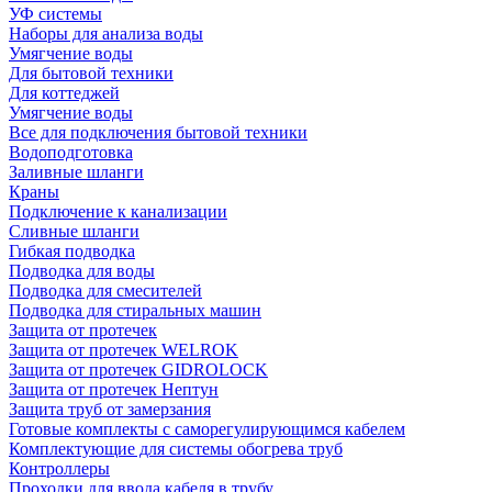
УФ системы
Наборы для анализа воды
Умягчение воды
Для бытовой техники
Для коттеджей
Умягчение воды
Все для подключения бытовой техники
Водоподготовка
Заливные шланги
Краны
Подключение к канализации
Сливные шланги
Гибкая подводка
Подводка для воды
Подводка для смесителей
Подводка для стиральных машин
Защита от протечек
Защита от протечек WELROK
Защита от протечек GIDROLOCK
Защита от протечек Нептун
Защита труб от замерзания
Готовые комплекты с саморегулирующимся кабелем
Комплектующие для системы обогрева труб
Контроллеры
Проходки для ввода кабеля в трубу