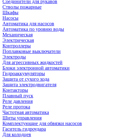
Соединители для рукавов
Стволы пожарные
Шкафы
Насосы
Автоматика для насосов
Автоматика по уровню воды
Механическая
Электрическая
Контроллеры
Поплавковые выключатели
Электроды
Для агрессивных жидкостей
Блоки электронной автоматики
Гидроаккумуляторы
Защита от сухого хода
Защита электродвигателя
Контакторы
Плавный пуск
Реле давления
Реле протока
Частотная автоматика
Щиты управления
Комплектующие для обвязки насосов
Гаситель гидроудара
Для колодцев