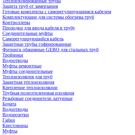
Теплоизолированные трубы
Защита труб от замерзания
Готовые комплекты с саморегулирующимся кабелем
Комплектующие для системы обогрева труб
Контроллеры
Проходки для ввода кабеля в трубу
Соединительные муфты
Саморегулирующийся кабель
Защитные трубы гофрированные
Фитинги обжимные GEBO для стальных труб
Тройники
Водоотводы
Муфты ремонтные
Муфты соединительные
Теплоизоляция для труб
Защитная теплоизоляция
Крепление теплоизоляции
Трубная полиэтиленовая изоляция
Резьбовые соединители латунные
Бочата
Водоотводы
Водорозетки
Гайки
Крестовины
Муфты