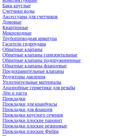
Комплектующие
Баки круглые
Счетчики воды
Аксессуары для счетчиков
Домовые
Квартирные
Мокроходные
Трубопроводная арматура
Гасители гидроудара
Обратные клапаны
Обратные клапаны горизонтальные
Обратные клапаны подпружиненные
Обратные клапаны фланцевые
Предохранительные клапаны
Редукторы давления
Уплотнительные материалы
Анаэробные герметики для резьбы
Лён и паста
Прокладки
Прокладки для кранбуксы
Прокладки для фланцев
Прокладки круглого сечения
Прокладки плоские паронит
Прокладки плоские резиновые
Прокладки плоские Фибра