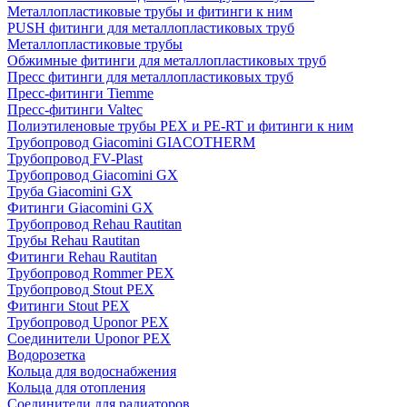
Металлопластиковые трубы и фитинги к ним
PUSH фитинги для металлопластиковых труб
Металлопластиковые трубы
Обжимные фитинги для металлопластиковых труб
Пресс фитинги для металлопластиковых труб
Пресс-фитинги Tiemme
Пресс-фитинги Valtec
Полиэтиленовые трубы PEX и PE-RT и фитинги к ним
Трубопровод Giacomini GIACOTHERM
Трубопровод FV-Plast
Трубопровод Giacomini GX
Труба Giacomini GX
Фитинги Giacomini GX
Трубопровод Rehau Rautitan
Трубы Rehau Rautitan
Фитинги Rehau Rautitan
Трубопровод Rommer PEX
Трубопровод Stout PEX
Фитинги Stout PEX
Трубопровод Uponor PEX
Соединители Uponor PEX
Водорозетка
Кольца для водоснабжения
Кольца для отопления
Соединители для радиаторов