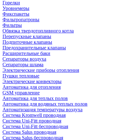
Горелки
Уровнемеры
Фикспакеты
Фильтропатроны
Фильтры
Обвязка твердотопливного котла
Перепускные клапаны
Подпиточные клапаны
Предохранительные клапаны
Расширительные баки
Сепараторы воздуха
Сепараторы шлама
Электрические приборы отопления
Пушки тепловые
Электрические конвекторы
Автоматика для отопления
GSM управление
Автоматика для теплых полов
Автоматика для водяных теплых полов
Автоматизация температуры воздуха
Система Kromwell проводная
Система Uni-Fitt проводная
Система Uni-Fitt беспроводная
Система Salus проводная
Система Salus беспроводная