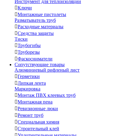
Инструмент для теплоизоляции

Ключи

Монтажные пистолеты
Разматыватель труб

Расходные материалы

Средства защиты
Тиски

Трубогибы

Труборезы

Фаскосниматели
Сопутствующие товары
Алюминиевый рифленый лист

Герметики

Липкая лента
Маркировка

Монтаж ПВХ клеевых труб

Монтажная пена

Ревизионные люки

Ремонт труб

Специальная химия

Строительный клей

Уплотнительные материалы