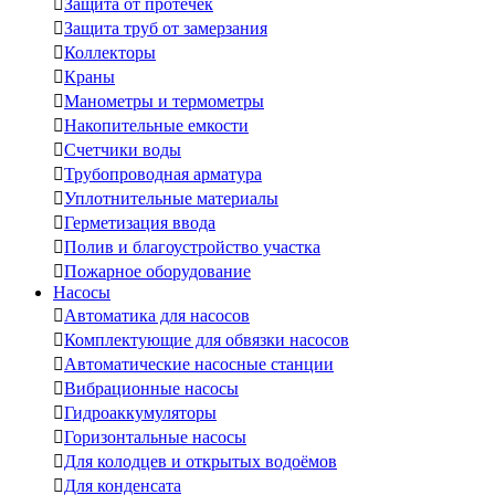

Защита от протечек

Защита труб от замерзания

Коллекторы

Краны

Манометры и термометры

Накопительные емкости

Счетчики воды

Трубопроводная арматура

Уплотнительные материалы

Герметизация ввода

Полив и благоустройство участка

Пожарное оборудование
Насосы

Автоматика для насосов

Комплектующие для обвязки насосов

Автоматические насосные станции

Вибрационные насосы

Гидроаккумуляторы

Горизонтальные насосы

Для колодцев и открытых водоёмов

Для конденсата