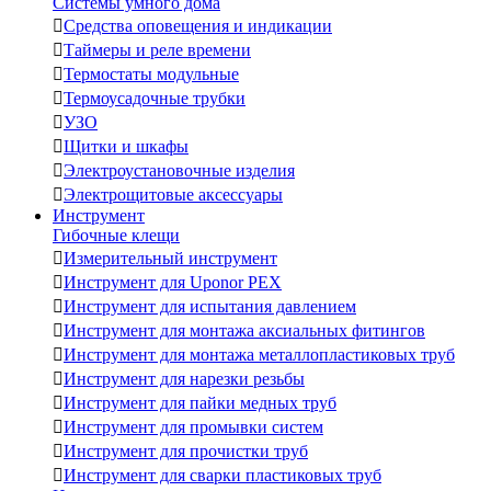
Системы умного дома

Средства оповещения и индикации

Таймеры и реле времени

Термостаты модульные

Термоусадочные трубки

УЗО

Щитки и шкафы

Электроустановочные изделия

Электрощитовые аксессуары
Инструмент
Гибочные клещи

Измерительный инструмент

Инструмент для Uponor PEX

Инструмент для испытания давлением

Инструмент для монтажа аксиальных фитингов

Инструмент для монтажа металлопластиковых труб

Инструмент для нарезки резьбы

Инструмент для пайки медных труб

Инструмент для промывки систем

Инструмент для прочистки труб

Инструмент для сварки пластиковых труб