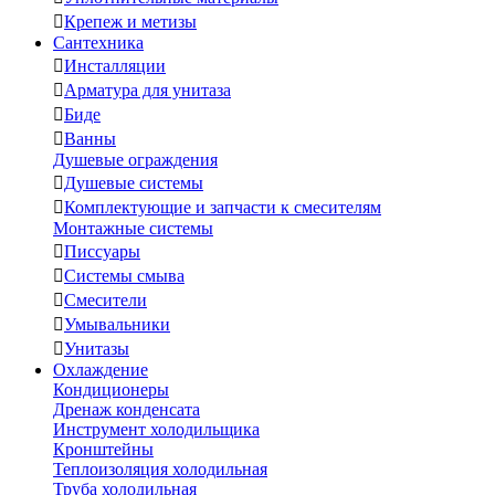

Крепеж и метизы
Сантехника

Инсталляции

Арматура для унитаза

Биде

Ванны
Душевые ограждения

Душевые системы

Комплектующие и запчасти к смесителям
Монтажные системы

Писсуары

Системы смыва

Смесители

Умывальники

Унитазы
Охлаждение
Кондиционеры
Дренаж конденсата
Инструмент холодильщика
Кронштейны
Теплоизоляция холодильная
Труба холодильная