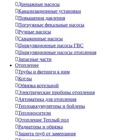

Дренажные насосы

Канализационные установки

Повышения давления

Погружные фекальные насосы

Ручные насосы

Скважинные насосы

Циркуляционные насосы ГВС

Циркуляционные насосы отопления

Запасные части
Отопление

Трубы и фитинги к ним

Котлы

Обвязка котельной

Электрические приборы отопления

Автоматика для отопления

Теплоаккумуляторы и бойлеры

Теплоносители

Отопление Теплый пол

Радиаторы и обвязка

Защита труб от замерзания