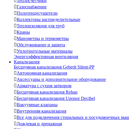

Теплосчетчики

Газоснабжение

Полотенцесушители

Коллекторы распределительные

Теплоизоляция для труб

Краны

Манометры и термометры

Обслуживание и защита

Уплотнительные материалы
Энергоэффективная вентиляция
Канализация
Бесшумная канализация Geberit Silent-PP

Автономная канализация

Аксессуары и дополнительное оборудование

Арматура с сухим затвором

Бесшумная канализация Rehau

Бесшумная канализация Uponor Decibel

Вакуумные клапаны

Внутренняя канализация

Все для подключения стиральных и посудомоечных ма

Дождевая и дренажная