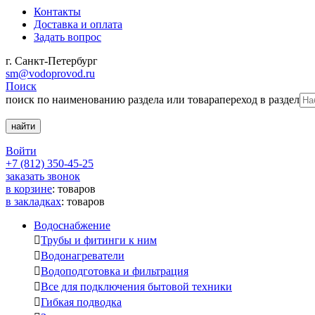
Контакты
Доставка и оплата
Задать вопрос
г. Санкт-Петербург
sm@vodoprovod.ru
Поиск
поиск по наименованию раздела или товара
переход в раздел
Войти
+7 (812) 350-45-25
заказать звонок
в корзине
:
товаров
в закладках
:
товаров
Водоснабжение

Трубы и фитинги к ним

Водонагреватели

Водоподготовка и фильтрация

Все для подключения бытовой техники

Гибкая подводка