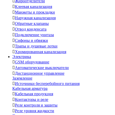

Жироотделители

Клеевая канализация

Манжеты и прокладки

Наружная канализация

Обратные клапаны

Отвод конденсата

Подключение унитаза

Сифоны и обвязки

Трапы и душевые лотки

Хромированная канализация
Электрика

GSM оборудование

Автоматические выключатели

Дистанционное управление
Заземление

Источники бесперебойного питания
Кабельная арматура

Кабельная продукция

Контакторы и реле

Реле контроля и защиты

Реле уровня жидкости