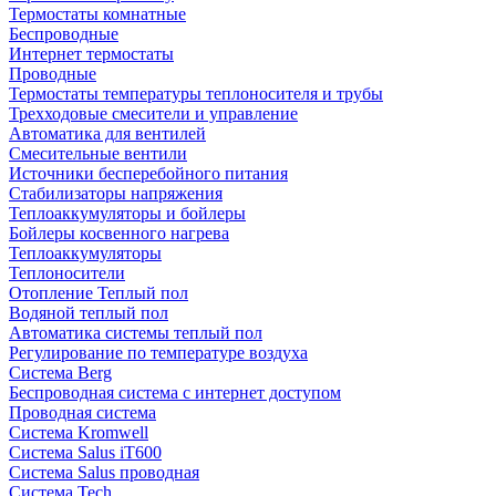
Термостаты комнатные
Беспроводные
Интернет термостаты
Проводные
Термостаты температуры теплоносителя и трубы
Трехходовые смесители и управление
Автоматика для вентилей
Смесительные вентили
Источники бесперебойного питания
Стабилизаторы напряжения
Теплоаккумуляторы и бойлеры
Бойлеры косвенного нагрева
Теплоаккумуляторы
Теплоносители
Отопление Теплый пол
Водяной теплый пол
Автоматика системы теплый пол
Регулирование по температуре воздуха
Система Berg
Беспроводная система с интернет доступом
Проводная система
Система Kromwell
Система Salus iT600
Система Salus проводная
Система Tech