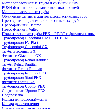
Металлопластиковые трубы и фитинги к ним
PUSH фитинги для металлопластиковых труб
Металлопластиковые трубы
Обжимные фитинги для металлопластиковых труб
Пресс фитинги для металлопластиковых труб
Пресс-фитинги Tiemme
Пресс-фитинги Valtec
Полиэтиленовые трубы PEX и PE-RT и фитинги к ним
Трубопровод Giacomini GIACOTHERM
Трубопровод FV-Plast
Трубопровод Giacomini GX
Труба Giacomini GX
Фитинги Giacomini GX
Трубопровод Rehau Rautitan
Трубы Rehau Rautitan
Фитинги Rehau Rautitan
Трубопровод Rommer PEX
Трубопровод Stout PEX
Фитинги Stout PEX
Трубопровод Uponor PEX
Соединители Uponor PEX
Водорозетка
Кольца для водоснабжения
Кольца для отопления
Соединители для радиаторов