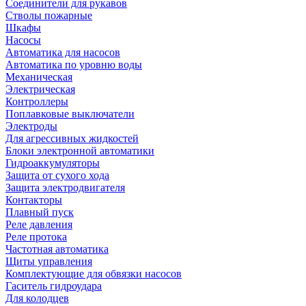
Соединители для рукавов
Стволы пожарные
Шкафы
Насосы
Автоматика для насосов
Автоматика по уровню воды
Механическая
Электрическая
Контроллеры
Поплавковые выключатели
Электроды
Для агрессивных жидкостей
Блоки электронной автоматики
Гидроаккумуляторы
Защита от сухого хода
Защита электродвигателя
Контакторы
Плавный пуск
Реле давления
Реле протока
Частотная автоматика
Щиты управления
Комплектующие для обвязки насосов
Гаситель гидроудара
Для колодцев