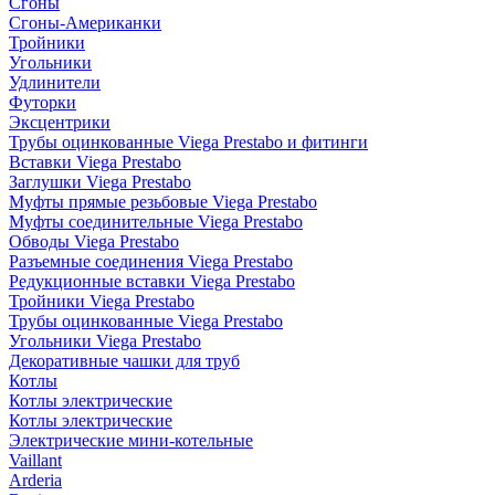
Сгоны
Сгоны-Американки
Тройники
Угольники
Удлинители
Футорки
Эксцентрики
Трубы оцинкованные Viega Prestabo и фитинги
Вставки Viega Prestabo
Заглушки Viega Prestabo
Муфты прямые резьбовые Viega Prestabo
Муфты соединительные Viega Prestabo
Обводы Viega Prestabo
Разъемные соединения Viega Prestabo
Редукционные вставки Viega Prestabo
Тройники Viega Prestabo
Трубы оцинкованные Viega Prestabo
Угольники Viega Prestabo
Декоративные чашки для труб
Котлы
Котлы электрические
Котлы электрические
Электрические мини-котельные
Vaillant
Arderia