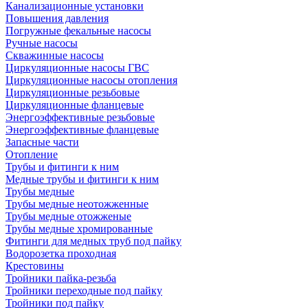
Канализационные установки
Повышения давления
Погружные фекальные насосы
Ручные насосы
Скважинные насосы
Циркуляционные насосы ГВС
Циркуляционные насосы отопления
Циркуляционные резьбовые
Циркуляционные фланцевые
Энергоэффективные резьбовые
Энергоэффективные фланцевые
Запасные части
Отопление
Трубы и фитинги к ним
Медные трубы и фитинги к ним
Трубы медные
Трубы медные неотожженные
Трубы медные отожженые
Трубы медные хромированные
Фитинги для медных труб под пайку
Водорозетка проходная
Крестовины
Тройники пайка-резьба
Тройники переходные под пайку
Тройники под пайку