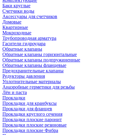
Комплектующие
Баки круглые
Счетчики воды
Аксессуары для счетчиков
Домовые
Квартирные
Мокроходные
Трубопроводная арматура
Гасители гидроудара
Обратные клапаны
Обратные клапаны горизонтальные
Обратные клапаны подпружиненные
Обратные клапаны фланцевые
Предохранительные клапаны
Редукторы давления
Уплотнительные материалы
Анаэробные герметики для резьбы
Лён и паста
Прокладки
Прокладки для кранбуксы
Прокладки для фланцев
Прокладки круглого сечения
Прокладки плоские паронит
Прокладки плоские резиновые
Прокладки плоские Фибра