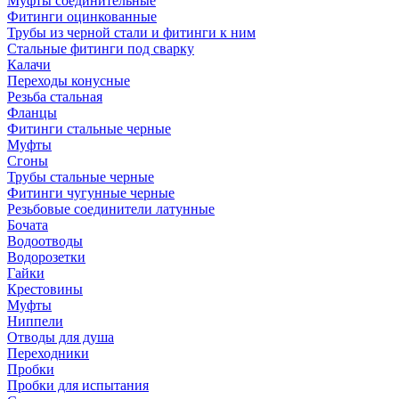
Муфты соединительные
Фитинги оцинкованные
Трубы из черной стали и фитинги к ним
Стальные фитинги под сварку
Калачи
Переходы конусные
Резьба стальная
Фланцы
Фитинги стальные черные
Муфты
Сгоны
Трубы стальные черные
Фитинги чугунные черные
Резьбовые соединители латунные
Бочата
Водоотводы
Водорозетки
Гайки
Крестовины
Муфты
Ниппели
Отводы для душа
Переходники
Пробки
Пробки для испытания