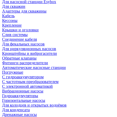
Для насосной станции Esybox
Для скважин
Адаптеры для скважины
Кабель
Кессоны
Крепление
Крышки и оголовки
Слив системы
Соединение кабеля
Для фекальных насосов
Для циркуляционных насосов
Кронштейны и виброгасители
Обратные клапаны
Фитинги распределители
Автоматические насосные станции
Погружные
С гидроаккумулятором
С частотным преобразователем
С электронной автоматикой
Вибрационные насосы
Гидроаккумуляторы
Горизонтальные насосы
Для колодцев и открытых водоёмов
Для конденсата
Дренажные насосы