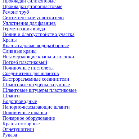
Прокладки силиконовые
Прокладки фторопластовые
Ремонт труб
Синтетические уплотнители
Уплотнения для фланцев
Герметизация ввода
Полив и благоустройство участка
Краны
Краны садовые водоразборные
Сливные краны
Незамерзающие краны и колонки
Погреб пластиковый
Поливочные пистолеты
Соединители для шлангов
Быстроразъемные соединители
Шланговые штуцеры латунные
Шланговые штуцеры пластиковые
Шланги
Водопроводные
Напорно-всасывающие шланги
Поливочные шланги
Пожарное оборудование
Краны пожарные
Огнетушители
Рукава