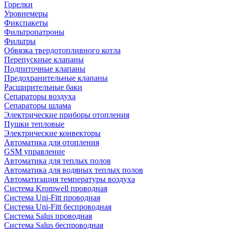
Горелки
Уровнемеры
Фикспакеты
Фильтропатроны
Фильтры
Обвязка твердотопливного котла
Перепускные клапаны
Подпиточные клапаны
Предохранительные клапаны
Расширительные баки
Сепараторы воздуха
Сепараторы шлама
Электрические приборы отопления
Пушки тепловые
Электрические конвекторы
Автоматика для отопления
GSM управление
Автоматика для теплых полов
Автоматика для водяных теплых полов
Автоматизация температуры воздуха
Система Kromwell проводная
Система Uni-Fitt проводная
Система Uni-Fitt беспроводная
Система Salus проводная
Система Salus беспроводная