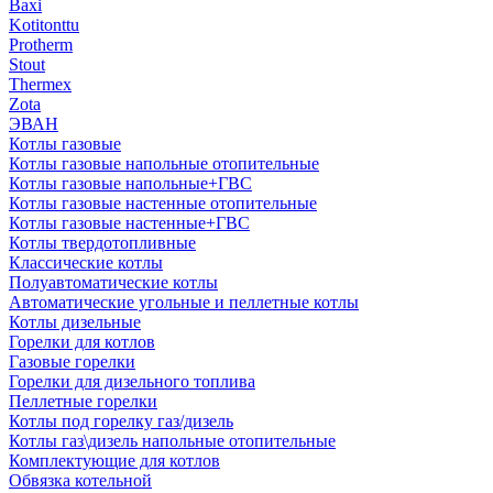
Baxi
Kotitonttu
Protherm
Stout
Thermex
Zota
ЭВАН
Котлы газовые
Котлы газовые напольные отопительные
Котлы газовые напольные+ГВС
Котлы газовые настенные отопительные
Котлы газовые настенные+ГВС
Котлы твердотопливные
Классические котлы
Полуавтоматические котлы
Автоматические угольные и пеллетные котлы
Котлы дизельные
Горелки для котлов
Газовые горелки
Горелки для дизельного топлива
Пеллетные горелки
Котлы под горелку газ/дизель
Котлы газ\дизель напольные отопительные
Комплектующие для котлов
Обвязка котельной