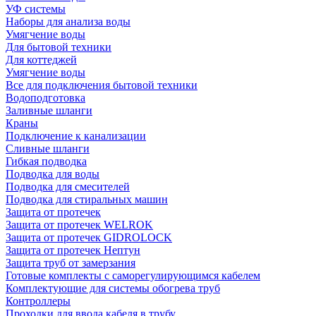
УФ системы
Наборы для анализа воды
Умягчение воды
Для бытовой техники
Для коттеджей
Умягчение воды
Все для подключения бытовой техники
Водоподготовка
Заливные шланги
Краны
Подключение к канализации
Сливные шланги
Гибкая подводка
Подводка для воды
Подводка для смесителей
Подводка для стиральных машин
Защита от протечек
Защита от протечек WELROK
Защита от протечек GIDROLOCK
Защита от протечек Нептун
Защита труб от замерзания
Готовые комплекты с саморегулирующимся кабелем
Комплектующие для системы обогрева труб
Контроллеры
Проходки для ввода кабеля в трубу