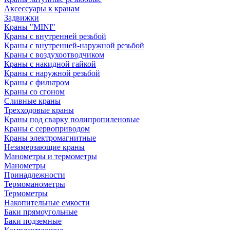
Аксессуары к кранам
Задвижки
Краны "MINI"
Краны с внутренней резьбой
Краны с внутренней-наружной резьбой
Краны с воздухоотводчиком
Краны с накидной гайкой
Краны с наружной резьбой
Краны с фильтром
Краны со сгоном
Сливные краны
Трехходовые краны
Краны под сварку полипропиленовые
Краны с сервоприводом
Краны электромагнитные
Незамерзающие краны
Манометры и термометры
Манометры
Принадлежности
Термоманометры
Термометры
Накопительные емкости
Баки прямоугольные
Баки подземные