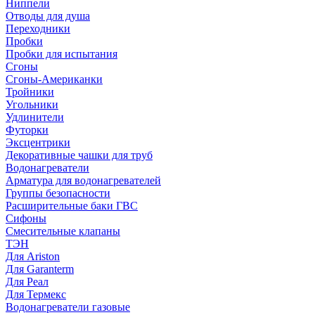
Ниппели
Отводы для душа
Переходники
Пробки
Пробки для испытания
Сгоны
Сгоны-Американки
Тройники
Угольники
Удлинители
Футорки
Эксцентрики
Декоративные чашки для труб
Водонагреватели
Арматура для водонагревателей
Группы безопасности
Расширительные баки ГВС
Сифоны
Смесительные клапаны
ТЭН
Для Ariston
Для Garanterm
Для Реал
Для Термекс
Водонагреватели газовые