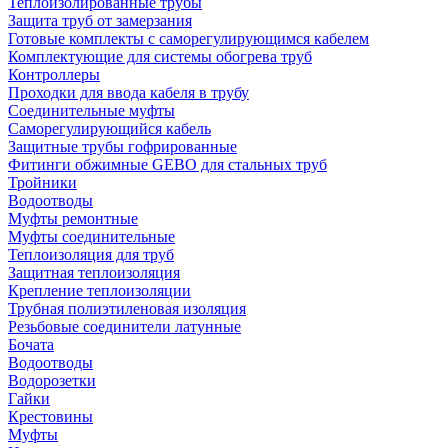
Теплоизолированные трубы
Защита труб от замерзания
Готовые комплекты с саморегулирующимся кабелем
Комплектующие для системы обогрева труб
Контроллеры
Проходки для ввода кабеля в трубу
Соединительные муфты
Саморегулирующийся кабель
Защитные трубы гофрированные
Фитинги обжимные GEBO для стальных труб
Тройники
Водоотводы
Муфты ремонтные
Муфты соединительные
Теплоизоляция для труб
Защитная теплоизоляция
Крепление теплоизоляции
Трубная полиэтиленовая изоляция
Резьбовые соединители латунные
Бочата
Водоотводы
Водорозетки
Гайки
Крестовины
Муфты