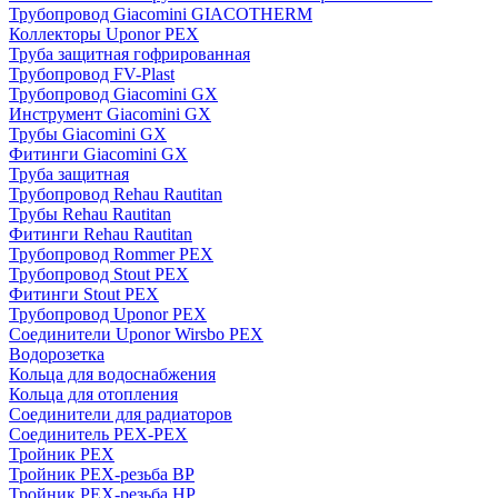
Трубопровод Giacomini GIACOTHERM
Коллекторы Uponor PEX
Труба защитная гофрированная
Трубопровод FV-Plast
Трубопровод Giacomini GX
Инструмент Giacomini GX
Трубы Giacomini GX
Фитинги Giacomini GX
Труба защитная
Трубопровод Rehau Rautitan
Трубы Rehau Rautitan
Фитинги Rehau Rautitan
Трубопровод Rommer PEX
Трубопровод Stout PEX
Фитинги Stout PEX
Трубопровод Uponor PEX
Соединители Uponor Wirsbo PEX
Водорозетка
Кольца для водоснабжения
Кольца для отопления
Соединители для радиаторов
Соединитель PEX-PEX
Тройник PEX
Тройник PEX-резьба ВР
Тройник PEX-резьба НР