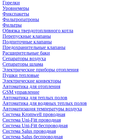
Горелки
Уровнемеры
Фикспакеты
Фильтропатроны
Фильтры
Обвязка твердотопливного котла
Перепускные клапаны
Подпиточные клапаны
Предохранительные клапаны
Расширительные баки
Сепараторы воздуха
Сепараторы шлама
Электрические приборы отопления
Пушки тепловые
Электрические конвекторы
Автоматика для отопления
GSM управление
Автоматика для теплых полов
Автоматика для водяных теплых полов
Автоматизация температуры воздуха
Система Kromwell проводная
Система Uni-Fitt проводная
Система Uni-Fitt беспроводная
Система Salus проводная
Система Salus беспроводная