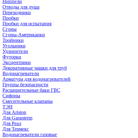
Ниппели
Отводы для душа
Переходники
Пробки
Пробки для испытания
Сгоны
Сгоны-Американки
Тройники
Угольники
Удлинители
Футорки
Эксцентрики
Декоративные чашки для труб
Водонагреватели
Арматура для водонагревателей
Группы безопасности
Расширительные баки ГВС
Сифоны
Смесительные клапаны
ТЭН
Для Ariston
Для Garanterm
Для Реал
Для Термекс
Водонагреватели газовые