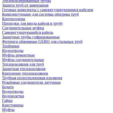
Теплоизолированные трубы
Защита труб от замерзания
Готовые комплекты с саморегулирующимся кабелем
Комплектующие для системы обогрева труб
Контроллеры
Проходки для ввода кабеля в трубу
Соединительные муфты
Саморегулирующийся кабель
Защитные трубы гофрированные
Фитинги обжимные GEBO для стальных труб
Тройники
Водоотводы
Муфты ремонтные
Муфты соединительные
Теплоизоляция для труб
Защитная теплоизоляция
Крепление теплоизоляции
Трубная полиэтиленовая изоляция
Резьбовые соединители латунные
Бочата
Водоотводы
Водорозетки
Гайки
Крестовины
Муфты