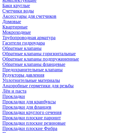
Комплектующие
Баки круглые
Счетчики воды
Аксессуары для счетчиков
Домовые
Квартирные
Мокроходные
Трубопроводная арматура
Гасители гидроудара
Обратные клапаны
Обратные клапаны горизонтальные
Обратные клапаны подпружиненные
Обратные клапаны фланцевые
Предохранительные клапаны
Редукторы давления
Уплотнительные материалы
Анаэробные герметики для резьбы
Лён и паста
Прокладки
Прокладки для кранбуксы
Прокладки для фланцев
Прокладки круглого сечения
Прокладки плоские паронит
Прокладки плоские резиновые
Прокладки плоские Фибра