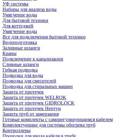
УФ системы
Наборы для анализа воды
Умягчение воды
Для бытовой техники
Для коттеджей
Умягчение воды
Все для подключения бытовой техники
Водоподготовка
Заливные шланги
Краны
Подключение к канализации
Сливные шланги
Гибкая подводка
Подводка для воды
Подводка для смесителей
Подводка для стиральных машин
Защита от протечек
Защита от протечек WELROK
Защита от протечек GIDROLOCK
Защита от протечек Нептун
Защита труб от замерзания
Готовые комплекты с саморегулирующимся кабелем
Комплектующие для системы обогрева труб
Контроллеры
Проходки для ввода кабеля в трубу