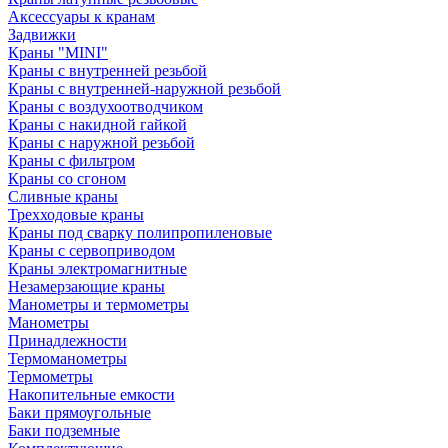
Аксессуары к кранам
Задвижки
Краны "MINI"
Краны с внутренней резьбой
Краны с внутренней-наружной резьбой
Краны с воздухоотводчиком
Краны с накидной гайкой
Краны с наружной резьбой
Краны с фильтром
Краны со сгоном
Сливные краны
Трехходовые краны
Краны под сварку полипропиленовые
Краны с сервоприводом
Краны электромагнитные
Незамерзающие краны
Манометры и термометры
Манометры
Принадлежности
Термоманометры
Термометры
Накопительные емкости
Баки прямоугольные
Баки подземные