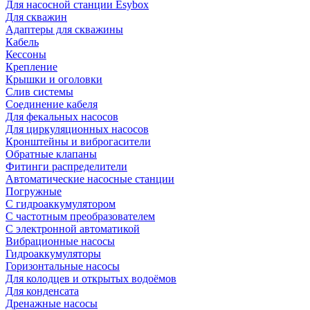
Для насосной станции Esybox
Для скважин
Адаптеры для скважины
Кабель
Кессоны
Крепление
Крышки и оголовки
Слив системы
Соединение кабеля
Для фекальных насосов
Для циркуляционных насосов
Кронштейны и виброгасители
Обратные клапаны
Фитинги распределители
Автоматические насосные станции
Погружные
С гидроаккумулятором
С частотным преобразователем
С электронной автоматикой
Вибрационные насосы
Гидроаккумуляторы
Горизонтальные насосы
Для колодцев и открытых водоёмов
Для конденсата
Дренажные насосы