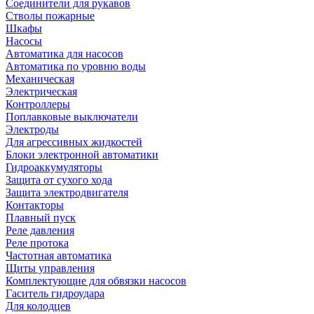
Соединители для рукавов
Стволы пожарные
Шкафы
Насосы
Автоматика для насосов
Автоматика по уровню воды
Механическая
Электрическая
Контроллеры
Поплавковые выключатели
Электроды
Для агрессивных жидкостей
Блоки электронной автоматики
Гидроаккумуляторы
Защита от сухого хода
Защита электродвигателя
Контакторы
Плавный пуск
Реле давления
Реле протока
Частотная автоматика
Щиты управления
Комплектующие для обвязки насосов
Гаситель гидроудара
Для колодцев