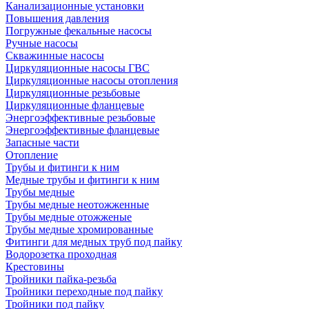
Канализационные установки
Повышения давления
Погружные фекальные насосы
Ручные насосы
Скважинные насосы
Циркуляционные насосы ГВС
Циркуляционные насосы отопления
Циркуляционные резьбовые
Циркуляционные фланцевые
Энергоэффективные резьбовые
Энергоэффективные фланцевые
Запасные части
Отопление
Трубы и фитинги к ним
Медные трубы и фитинги к ним
Трубы медные
Трубы медные неотожженные
Трубы медные отожженые
Трубы медные хромированные
Фитинги для медных труб под пайку
Водорозетка проходная
Крестовины
Тройники пайка-резьба
Тройники переходные под пайку
Тройники под пайку