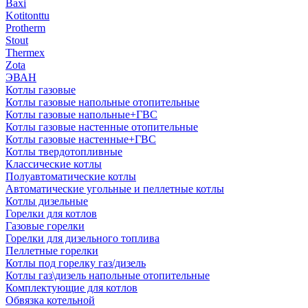
Baxi
Kotitonttu
Protherm
Stout
Thermex
Zota
ЭВАН
Котлы газовые
Котлы газовые напольные отопительные
Котлы газовые напольные+ГВС
Котлы газовые настенные отопительные
Котлы газовые настенные+ГВС
Котлы твердотопливные
Классические котлы
Полуавтоматические котлы
Автоматические угольные и пеллетные котлы
Котлы дизельные
Горелки для котлов
Газовые горелки
Горелки для дизельного топлива
Пеллетные горелки
Котлы под горелку газ/дизель
Котлы газ\дизель напольные отопительные
Комплектующие для котлов
Обвязка котельной