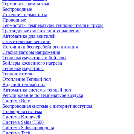
Термостаты комнатные
Беспроводные
Интернет термостаты
Проводные
Термостаты температуры теплоносителя и трубы
Трехходовые смесители и управление
Автоматика для вентилей
Смесительные вентили
Источники бесперебойного питания
Стабилизаторы напряжения
Теплоаккумуляторы и бойлеры
Бойлеры косвенного нагрева
Теплоаккумуляторы
Теплоносители
Отопление Теплый пол
Водяной теплый пол
Автоматика системы теплый пол
Регулирование по температуре воздуха
Система Berg
Беспроводная система с интернет доступом
Проводная система
Система Kromwell
Система Salus iT600
Система Salus проводная
Система Tech