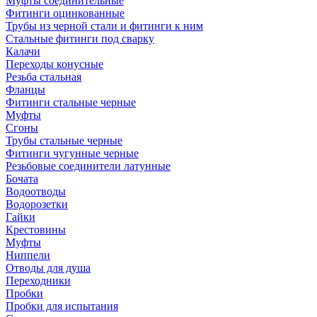
Муфты соединительные
Фитинги оцинкованные
Трубы из черной стали и фитинги к ним
Стальные фитинги под сварку
Калачи
Переходы конусные
Резьба стальная
Фланцы
Фитинги стальные черные
Муфты
Сгоны
Трубы стальные черные
Фитинги чугунные черные
Резьбовые соединители латунные
Бочата
Водоотводы
Водорозетки
Гайки
Крестовины
Муфты
Ниппели
Отводы для душа
Переходники
Пробки
Пробки для испытания