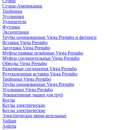
Сгоны
Сгоны-Американки
Тройники
Угольники
Удлинители
Футорки
Эксцентрики
Трубы оцинкованные Viega Prestabo и фитинги
Вставки Viega Prestabo
Заглушки Viega Prestabo
Муфты прямые резьбовые Viega Prestabo
Муфты соединительные Viega Prestabo
Обводы Viega Prestabo
Разъемные соединения Viega Prestabo
Редукционные вставки Viega Prestabo
Тройники Viega Prestabo
Трубы оцинкованные Viega Prestabo
Угольники Viega Prestabo
Декоративные чашки для труб
Котлы
Котлы электрические
Котлы электрические
Электрические мини-котельные
Vaillant
Arderia