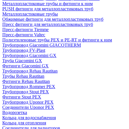
Металлопластиковые трубы и фитинги к ним
PUSH фитинги для металлопластиковых труб
Металлопластиковые трубы
Обжимные фитинги для металлопластиковых труб
Пресс фитинги для металлопластиковых труб
Пресс-фитинги Tiemme
Пресс-фитинги Valtec
Полиэтиленовые трубы PEX и PE-RT и фитинги к ним
Трубопровод Giacomini GIACOTHERM
Трубопровод FV-Plast
Трубопровод Giacomini GX
Труба Giacomini GX
Фитинги Giacomini GX
Трубопровод Rehau Rautitan
Трубы Rehau Rautitan
Фитинги Rehau Rautitan
Трубопровод Rommer PEX
Трубопровод Stout PEX
Фитинги Stout PEX
Трубопровод Uponor PEX
Соединители Uponor PEX
Водорозетка
Кольца для водоснабжения
Кольца для отопления
Соединители для радиаторов