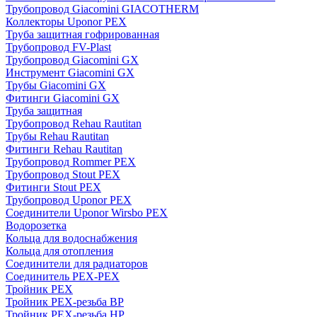
Трубопровод Giacomini GIACOTHERM
Коллекторы Uponor PEX
Труба защитная гофрированная
Трубопровод FV-Plast
Трубопровод Giacomini GX
Инструмент Giacomini GX
Трубы Giacomini GX
Фитинги Giacomini GX
Труба защитная
Трубопровод Rehau Rautitan
Трубы Rehau Rautitan
Фитинги Rehau Rautitan
Трубопровод Rommer PEX
Трубопровод Stout PEX
Фитинги Stout PEX
Трубопровод Uponor PEX
Соединители Uponor Wirsbo PEX
Водорозетка
Кольца для водоснабжения
Кольца для отопления
Соединители для радиаторов
Соединитель PEX-PEX
Тройник PEX
Тройник PEX-резьба ВР
Тройник PEX-резьба НР