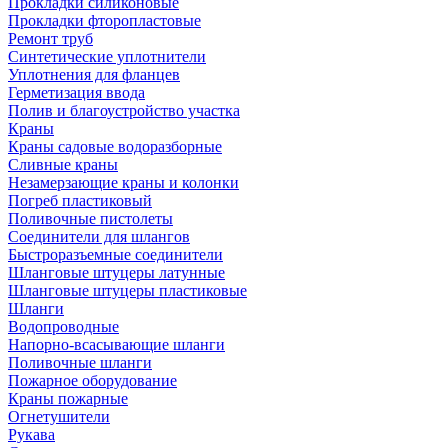
Прокладки силиконовые
Прокладки фторопластовые
Ремонт труб
Синтетические уплотнители
Уплотнения для фланцев
Герметизация ввода
Полив и благоустройство участка
Краны
Краны садовые водоразборные
Сливные краны
Незамерзающие краны и колонки
Погреб пластиковый
Поливочные пистолеты
Соединители для шлангов
Быстроразъемные соединители
Шланговые штуцеры латунные
Шланговые штуцеры пластиковые
Шланги
Водопроводные
Напорно-всасывающие шланги
Поливочные шланги
Пожарное оборудование
Краны пожарные
Огнетушители
Рукава