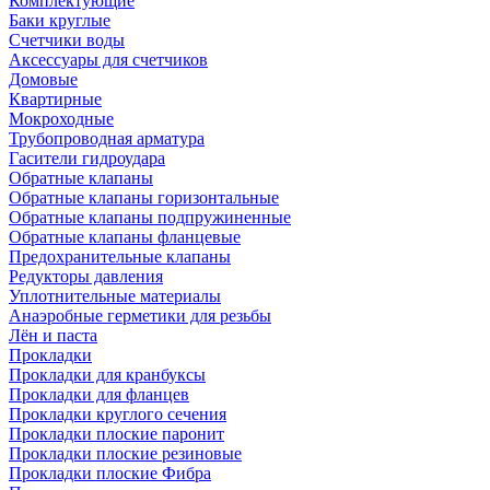
Комплектующие
Баки круглые
Счетчики воды
Аксессуары для счетчиков
Домовые
Квартирные
Мокроходные
Трубопроводная арматура
Гасители гидроудара
Обратные клапаны
Обратные клапаны горизонтальные
Обратные клапаны подпружиненные
Обратные клапаны фланцевые
Предохранительные клапаны
Редукторы давления
Уплотнительные материалы
Анаэробные герметики для резьбы
Лён и паста
Прокладки
Прокладки для кранбуксы
Прокладки для фланцев
Прокладки круглого сечения
Прокладки плоские паронит
Прокладки плоские резиновые
Прокладки плоские Фибра