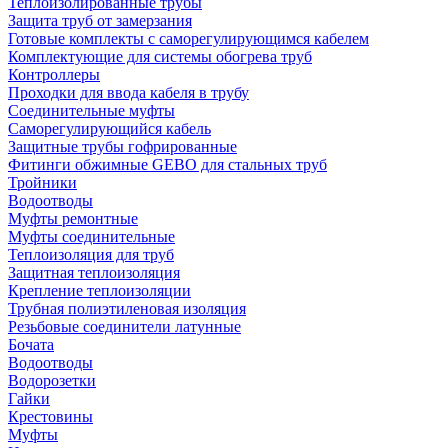
Теплоизолированные трубы
Защита труб от замерзания
Готовые комплекты с саморегулирующимся кабелем
Комплектующие для системы обогрева труб
Контроллеры
Проходки для ввода кабеля в трубу
Соединительные муфты
Саморегулирующийся кабель
Защитные трубы гофрированные
Фитинги обжимные GEBO для стальных труб
Тройники
Водоотводы
Муфты ремонтные
Муфты соединительные
Теплоизоляция для труб
Защитная теплоизоляция
Крепление теплоизоляции
Трубная полиэтиленовая изоляция
Резьбовые соединители латунные
Бочата
Водоотводы
Водорозетки
Гайки
Крестовины
Муфты