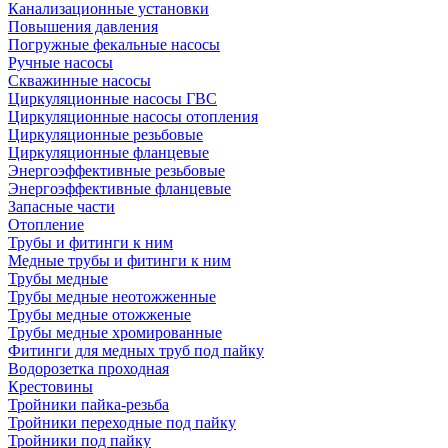
Канализационные установки
Повышения давления
Погружные фекальные насосы
Ручные насосы
Скважинные насосы
Циркуляционные насосы ГВС
Циркуляционные насосы отопления
Циркуляционные резьбовые
Циркуляционные фланцевые
Энергоэффективные резьбовые
Энергоэффективные фланцевые
Запасные части
Отопление
Трубы и фитинги к ним
Медные трубы и фитинги к ним
Трубы медные
Трубы медные неотожженные
Трубы медные отожженые
Трубы медные хромированные
Фитинги для медных труб под пайку
Водорозетка проходная
Крестовины
Тройники пайка-резьба
Тройники переходные под пайку
Тройники под пайку