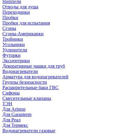
Ниппели
Отводы для душа
Переходники
Пробки
Пробки для испытания
Сгоны
Сгоны-Американки
Тройники
Угольники
Удлинители
Футорки
Эксцентрики
Декоративные чашки для труб
Водонагреватели
Арматура для водонагревателей
Группы безопасности
Расширительные баки ГВС
Сифоны
Смесительные клапаны
ТЭН
Для Ariston
Для Garanterm
Для Реал
Для Термекс
Водонагреватели газовые