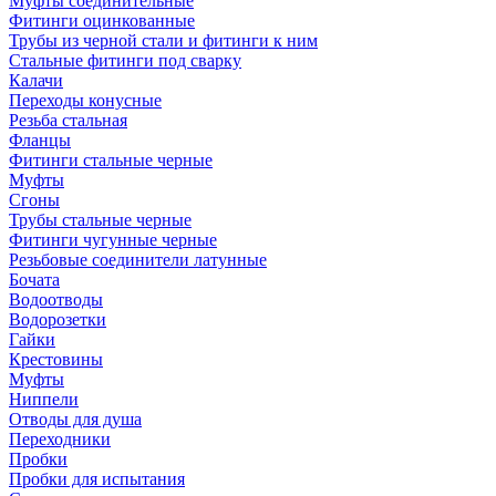
Муфты соединительные
Фитинги оцинкованные
Трубы из черной стали и фитинги к ним
Стальные фитинги под сварку
Калачи
Переходы конусные
Резьба стальная
Фланцы
Фитинги стальные черные
Муфты
Сгоны
Трубы стальные черные
Фитинги чугунные черные
Резьбовые соединители латунные
Бочата
Водоотводы
Водорозетки
Гайки
Крестовины
Муфты
Ниппели
Отводы для душа
Переходники
Пробки
Пробки для испытания