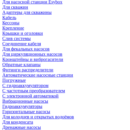
Для насосной станции Esybox
Для скважин
Адаптеры для скважины
Кабель
Кессоны
Крепление
Крышки и оголовки
Слив системы
Соединение кабеля
Для фекальных насосов
Для циркуляционных насосов
Кронштейны и виброгасители
Обратные клапаны
Фитинги распределители
Автоматические насосные станции
Погружные
С гидроаккумулятором
С частотным преобразователем
С электронной автоматикой
Вибрационные насосы
Гидроаккумуляторы
Горизонтальные насосы
Для колодцев и открытых водоёмов
Для конденсата
Дренажные насосы