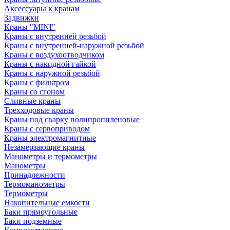
Аксессуары к кранам
Задвижки
Краны "MINI"
Краны с внутренней резьбой
Краны с внутренней-наружной резьбой
Краны с воздухоотводчиком
Краны с накидной гайкой
Краны с наружной резьбой
Краны с фильтром
Краны со сгоном
Сливные краны
Трехходовые краны
Краны под сварку полипропиленовые
Краны с сервоприводом
Краны электромагнитные
Незамерзающие краны
Манометры и термометры
Манометры
Принадлежности
Термоманометры
Термометры
Накопительные емкости
Баки прямоугольные
Баки подземные