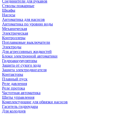
Соединители для рукавов
Стволы пожарные
Шкафы
Насосы
Автоматика для насосов
Автоматика по уровню воды
Механическая
Электрическая
Контроллеры
Поплавковые выключатели
Электроды
Для агрессивных жидкостей
Блоки электронной автоматики
Гидроаккумуляторы
Защита от сухого хода
Защита электродвигателя
Контакторы
Плавный пуск
Реле давления
Реле протока
Частотная автоматика
Щиты управления
Комплектующие для обвязки насосов
Гаситель гидроудара
Для колодцев