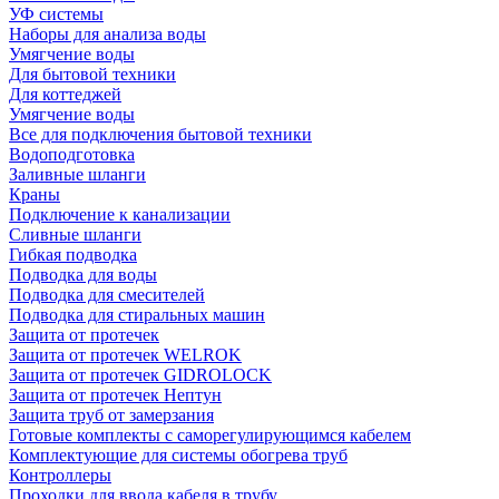
УФ системы
Наборы для анализа воды
Умягчение воды
Для бытовой техники
Для коттеджей
Умягчение воды
Все для подключения бытовой техники
Водоподготовка
Заливные шланги
Краны
Подключение к канализации
Сливные шланги
Гибкая подводка
Подводка для воды
Подводка для смесителей
Подводка для стиральных машин
Защита от протечек
Защита от протечек WELROK
Защита от протечек GIDROLOCK
Защита от протечек Нептун
Защита труб от замерзания
Готовые комплекты с саморегулирующимся кабелем
Комплектующие для системы обогрева труб
Контроллеры
Проходки для ввода кабеля в трубу