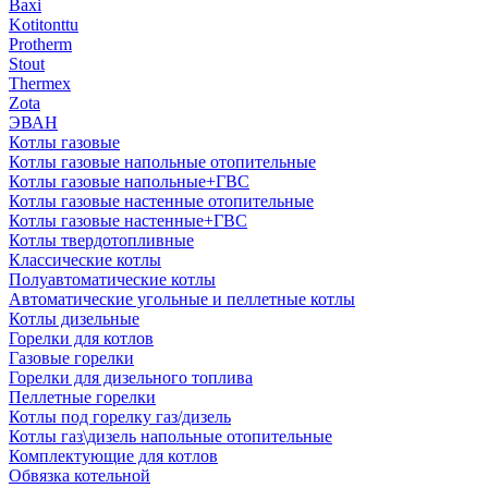
Baxi
Kotitonttu
Protherm
Stout
Thermex
Zota
ЭВАН
Котлы газовые
Котлы газовые напольные отопительные
Котлы газовые напольные+ГВС
Котлы газовые настенные отопительные
Котлы газовые настенные+ГВС
Котлы твердотопливные
Классические котлы
Полуавтоматические котлы
Автоматические угольные и пеллетные котлы
Котлы дизельные
Горелки для котлов
Газовые горелки
Горелки для дизельного топлива
Пеллетные горелки
Котлы под горелку газ/дизель
Котлы газ\дизель напольные отопительные
Комплектующие для котлов
Обвязка котельной