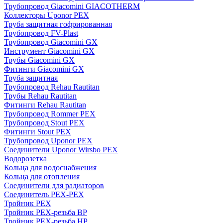
Трубопровод Giacomini GIACOTHERM
Коллекторы Uponor PEX
Труба защитная гофрированная
Трубопровод FV-Plast
Трубопровод Giacomini GX
Инструмент Giacomini GX
Трубы Giacomini GX
Фитинги Giacomini GX
Труба защитная
Трубопровод Rehau Rautitan
Трубы Rehau Rautitan
Фитинги Rehau Rautitan
Трубопровод Rommer PEX
Трубопровод Stout PEX
Фитинги Stout PEX
Трубопровод Uponor PEX
Соединители Uponor Wirsbo PEX
Водорозетка
Кольца для водоснабжения
Кольца для отопления
Соединители для радиаторов
Соединитель PEX-PEX
Тройник PEX
Тройник PEX-резьба ВР
Тройник PEX-резьба НР