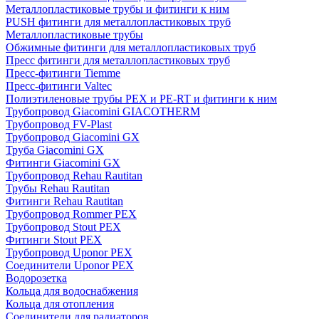
Металлопластиковые трубы и фитинги к ним
PUSH фитинги для металлопластиковых труб
Металлопластиковые трубы
Обжимные фитинги для металлопластиковых труб
Пресс фитинги для металлопластиковых труб
Пресс-фитинги Tiemme
Пресс-фитинги Valtec
Полиэтиленовые трубы PEX и PE-RT и фитинги к ним
Трубопровод Giacomini GIACOTHERM
Трубопровод FV-Plast
Трубопровод Giacomini GX
Труба Giacomini GX
Фитинги Giacomini GX
Трубопровод Rehau Rautitan
Трубы Rehau Rautitan
Фитинги Rehau Rautitan
Трубопровод Rommer PEX
Трубопровод Stout PEX
Фитинги Stout PEX
Трубопровод Uponor PEX
Соединители Uponor PEX
Водорозетка
Кольца для водоснабжения
Кольца для отопления
Соединители для радиаторов