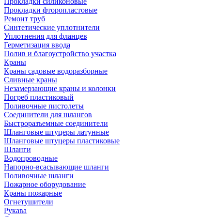
Прокладки силиконовые
Прокладки фторопластовые
Ремонт труб
Синтетические уплотнители
Уплотнения для фланцев
Герметизация ввода
Полив и благоустройство участка
Краны
Краны садовые водоразборные
Сливные краны
Незамерзающие краны и колонки
Погреб пластиковый
Поливочные пистолеты
Соединители для шлангов
Быстроразъемные соединители
Шланговые штуцеры латунные
Шланговые штуцеры пластиковые
Шланги
Водопроводные
Напорно-всасывающие шланги
Поливочные шланги
Пожарное оборудование
Краны пожарные
Огнетушители
Рукава