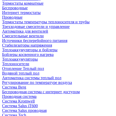
Термостаты комнатные
Беспроводные
Интернет термостаты
Проводные
Термостаты температуры теплоносителя и трубы
Трехходовые смесители и управление
Автоматика для вентилей
Смесительные вентили
Источники бесперебойного питания
Стабилизаторы напряжения
Теплоаккумуляторы и бойлеры
Бойлеры косвенного нагрева
Теплоаккумуляторы
Теплоносители
Отопление Теплый пол
Водяной теплый пол
Автоматика системы теплый пол
Регулирование по температуре воздуха
Система Berg
Беспроводная система с интернет доступом
Проводная система
Система Kromwell
Система Salus iT600
Система Salus проводная
Система Tech