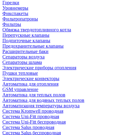
Горелки
Уровнемеры
Фикспакеты
Фильтропатроны
Фильтры
Обвязка твердотопливного котла
Перепускные клапаны
Подпиточные клапаны
Предохранительные клапаны
Расширительные баки
Сепараторы воздуха
Сепараторы шлама
Электрические приборы отопления
Пушки тепловые
Электрические конвекторы
Автоматика для отопления
GSM управление
Автоматика для теплых полов
Автоматика для водяных теплых полов
Автоматизация температуры воздуха
Система Kromwell проводная
Система Uni-Fitt проводная
Система Uni-Fitt беспроводная
Система Salus проводная
Система Salus беспроводная