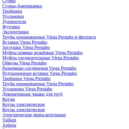
Сгоны
Сгоны-Американки
Тройники
Угольники
Удлинители
Футорки
Эксцентрики
Трубы оцинкованные Viega Prestabo и фитинги
Вставки Viega Prestabo
Заглушки Viega Prestabo
Муфты прямые резьбовые Viega Prestabo
Муфты соединительные Viega Prestabo
Обводы Viega Prestabo
Разъемные соединения Viega Prestabo
Редукционные вставки Viega Prestabo
Тройники Viega Prestabo
Трубы оцинкованные Viega Prestabo
Угольники Viega Prestabo
Декоративные чашки для труб
Котлы
Котлы электрические
Котлы электрические
Электрические мини-котельные
Vaillant
Arderia