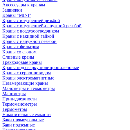
Аксессуары к кранам
Задвижки
Краны "MINI"
Краны с внутренней резьбой
Краны с внутренней-наружной резьбой
Краны с воздухоотводчиком
Краны с накидной гайкой
Краны с наружной резьбой
Краны с фильтром
Краны со сгоном
Сливные краны
Трехходовые краны
Краны под сварку полипропиленовые
Краны с сервоприводом
Краны электромагнитные
Незамерзающие краны
Манометры и термометры
Манометры
Принадлежности
Термоманометры
Термометры
Накопительные емкости
Баки прямоугольные
Баки подземные