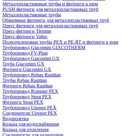
Металлопластиковые трубы и фитинги к ним
PUSH фитинги для металлопластиковых труб
Металлопластиковые трубы
Обжимные фитинги для металлопластиковых труб
Пресс фитинги для металлопластиковых труб
Пресс-фитинги Tiemme
Пресс-фитинги Valtec
Полиэтиленовые трубы PEX и PE-RT и фитинги к ним
Трубопровод Giacomini GIACOTHERM
Трубопровод FV-Plast
Трубопровод Giacomini GX
Труба Giacomini GX
Фитинги Giacomini GX
Трубопровод Rehau Rautitan
Трубы Rehau Rautitan
Фитинги Rehau Rautitan
Трубопровод Rommer PEX
Трубопровод Stout PEX
Фитинги Stout PEX
Трубопровод Uponor PEX
Соединители Uponor PEX
Водорозетка
Кольца для водоснабжения
Кольца для отопления
Соединители для радиаторов