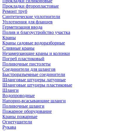
Прокладки силиконовые
Прокладки фторопластовые
Ремонт труб
Синтетические уплотнители
Уплотнения для фланцев
Герметизация ввода
Полив и благоустройство участка
Краны
Краны садовые водоразборные
Сливные краны
Незамерзающие краны и колонки
Погреб пластиковый
Поливочные пистолеты
Соединители для шлангов
Быстроразъемные соединители
Шланговые штуцеры латунные
Шланговые штуцеры пластиковые
Шланги
Водопроводные
Напорно-всасывающие шланги
Поливочные шланги
Пожарное оборудование
Краны пожарные
Огнетушители
Рукава