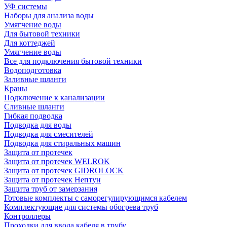
УФ системы
Наборы для анализа воды
Умягчение воды
Для бытовой техники
Для коттеджей
Умягчение воды
Все для подключения бытовой техники
Водоподготовка
Заливные шланги
Краны
Подключение к канализации
Сливные шланги
Гибкая подводка
Подводка для воды
Подводка для смесителей
Подводка для стиральных машин
Защита от протечек
Защита от протечек WELROK
Защита от протечек GIDROLOCK
Защита от протечек Нептун
Защита труб от замерзания
Готовые комплекты с саморегулирующимся кабелем
Комплектующие для системы обогрева труб
Контроллеры
Проходки для ввода кабеля в трубу