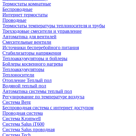
Термостаты комнатные
Беспроводные
Интернет термостаты
Проводные
Термостаты температуры теплоносителя и трубы
Трехходовые смесители и управление
Автоматика для вентилей
Смесительные вентили
Источники бесперебойного питания
Стабилизаторы напряжения
Теплоаккумуляторы и бойлеры
Бойлеры косвенного нагрева
Теплоаккумуляторы
Теплоносители
Отопление Теплый пол
Водяной теплый пол
Автоматика системы теплый пол
Регулирование по температуре воздуха
Система Berg
Беспроводная система с интернет доступом
Проводная система
Система Kromwell
Система Salus iT600
Система Salus проводная
Система Tech