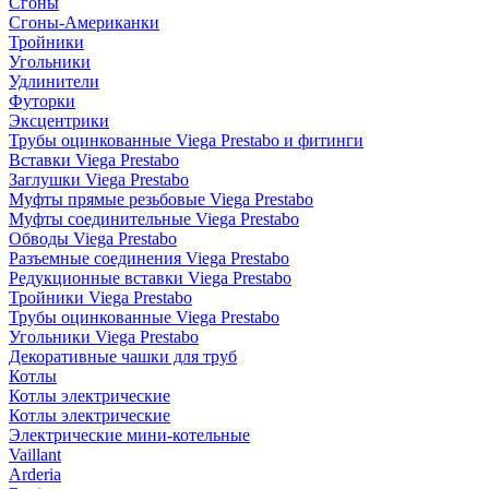
Сгоны
Сгоны-Американки
Тройники
Угольники
Удлинители
Футорки
Эксцентрики
Трубы оцинкованные Viega Prestabo и фитинги
Вставки Viega Prestabo
Заглушки Viega Prestabo
Муфты прямые резьбовые Viega Prestabo
Муфты соединительные Viega Prestabo
Обводы Viega Prestabo
Разъемные соединения Viega Prestabo
Редукционные вставки Viega Prestabo
Тройники Viega Prestabo
Трубы оцинкованные Viega Prestabo
Угольники Viega Prestabo
Декоративные чашки для труб
Котлы
Котлы электрические
Котлы электрические
Электрические мини-котельные
Vaillant
Arderia