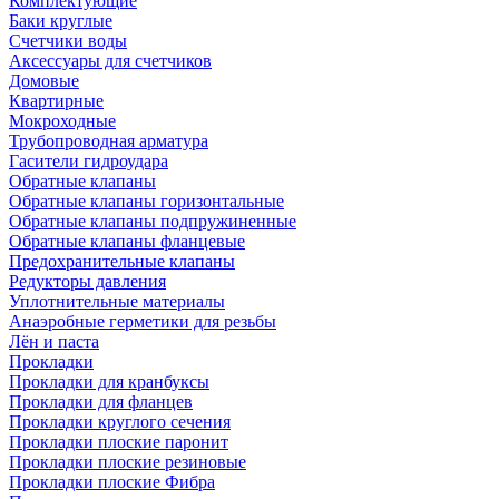
Комплектующие
Баки круглые
Счетчики воды
Аксессуары для счетчиков
Домовые
Квартирные
Мокроходные
Трубопроводная арматура
Гасители гидроудара
Обратные клапаны
Обратные клапаны горизонтальные
Обратные клапаны подпружиненные
Обратные клапаны фланцевые
Предохранительные клапаны
Редукторы давления
Уплотнительные материалы
Анаэробные герметики для резьбы
Лён и паста
Прокладки
Прокладки для кранбуксы
Прокладки для фланцев
Прокладки круглого сечения
Прокладки плоские паронит
Прокладки плоские резиновые
Прокладки плоские Фибра