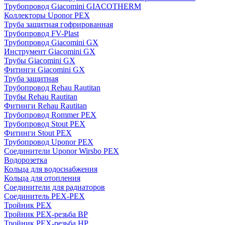
Трубопровод Giacomini GIACOTHERM
Коллекторы Uponor PEX
Труба защитная гофрированная
Трубопровод FV-Plast
Трубопровод Giacomini GX
Инструмент Giacomini GX
Трубы Giacomini GX
Фитинги Giacomini GX
Труба защитная
Трубопровод Rehau Rautitan
Трубы Rehau Rautitan
Фитинги Rehau Rautitan
Трубопровод Rommer PEX
Трубопровод Stout PEX
Фитинги Stout PEX
Трубопровод Uponor PEX
Соединители Uponor Wirsbo PEX
Водорозетка
Кольца для водоснабжения
Кольца для отопления
Соединители для радиаторов
Соединитель PEX-PEX
Тройник PEX
Тройник PEX-резьба ВР
Тройник PEX-резьба НР