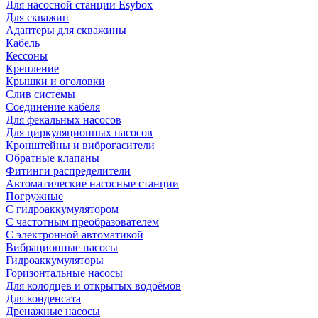
Для насосной станции Esybox
Для скважин
Адаптеры для скважины
Кабель
Кессоны
Крепление
Крышки и оголовки
Слив системы
Соединение кабеля
Для фекальных насосов
Для циркуляционных насосов
Кронштейны и виброгасители
Обратные клапаны
Фитинги распределители
Автоматические насосные станции
Погружные
С гидроаккумулятором
С частотным преобразователем
С электронной автоматикой
Вибрационные насосы
Гидроаккумуляторы
Горизонтальные насосы
Для колодцев и открытых водоёмов
Для конденсата
Дренажные насосы