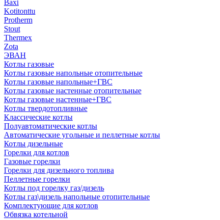
Baxi
Kotitonttu
Protherm
Stout
Thermex
Zota
ЭВАН
Котлы газовые
Котлы газовые напольные отопительные
Котлы газовые напольные+ГВС
Котлы газовые настенные отопительные
Котлы газовые настенные+ГВС
Котлы твердотопливные
Классические котлы
Полуавтоматические котлы
Автоматические угольные и пеллетные котлы
Котлы дизельные
Горелки для котлов
Газовые горелки
Горелки для дизельного топлива
Пеллетные горелки
Котлы под горелку газ/дизель
Котлы газ\дизель напольные отопительные
Комплектующие для котлов
Обвязка котельной