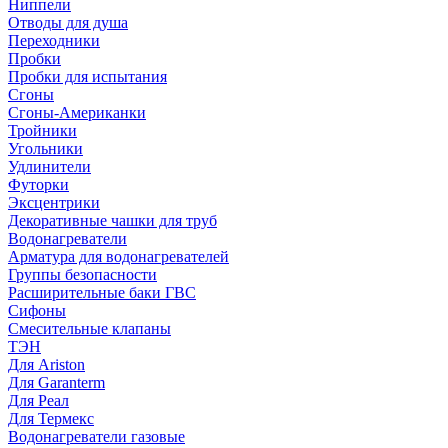
Ниппели
Отводы для душа
Переходники
Пробки
Пробки для испытания
Сгоны
Сгоны-Американки
Тройники
Угольники
Удлинители
Футорки
Эксцентрики
Декоративные чашки для труб
Водонагреватели
Арматура для водонагревателей
Группы безопасности
Расширительные баки ГВС
Сифоны
Смесительные клапаны
ТЭН
Для Ariston
Для Garanterm
Для Реал
Для Термекс
Водонагреватели газовые