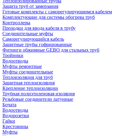
Теплоизолированные трубы
Защита труб от замерзания
Готовые комплекты с саморегулирующимся кабелем
Комплектующие для системы обогрева труб
Контроллеры
Проходки для ввода кабеля в трубу
Соединительные муфты
Саморегулирующийся кабель
Защитные трубы гофрированные
Фитинги обжимные GEBO для стальных труб
Тройники
Водоотводы
Муфты ремонтные
Муфты соединительные
Теплоизоляция для труб
Защитная теплоизоляция
Крепление теплоизоляции
Трубная полиэтиленовая изоляция
Резьбовые соединители латунные
Бочата
Водоотводы
Водорозетки
Гайки
Крестовины
Муфты