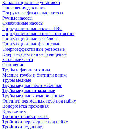
Канализационные установки
Повышения давления
Погружные фекальные насосы
Ручные насосы
Скважинные насосы
Циркуляционные насосы ГВС
Циркуляционные насосы отопления
Циркуляционные резьбовые
Циркуляционные фланцевые
Энергоэффективные резьбовые
Энергоэффективные фланцевые
Запасные части
Отопление
Трубы и фитинги к ним
Медные трубы и фитинги к ним
Трубы медные
Трубы медные неотожженные
Трубы медные отожженые
Трубы медные хромированные
Фитинги для медных труб под пайку
Водорозетка проходная
Крестовины
Тройники пайка-резьба
Тройники переходные под пайку
Тройники под пайку