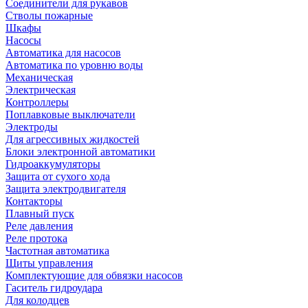
Соединители для рукавов
Стволы пожарные
Шкафы
Насосы
Автоматика для насосов
Автоматика по уровню воды
Механическая
Электрическая
Контроллеры
Поплавковые выключатели
Электроды
Для агрессивных жидкостей
Блоки электронной автоматики
Гидроаккумуляторы
Защита от сухого хода
Защита электродвигателя
Контакторы
Плавный пуск
Реле давления
Реле протока
Частотная автоматика
Щиты управления
Комплектующие для обвязки насосов
Гаситель гидроудара
Для колодцев