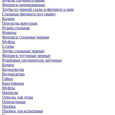
Муфты соединительные
Фитинги оцинкованные
Трубы из черной стали и фитинги к ним
Стальные фитинги под сварку
Калачи
Переходы конусные
Резьба стальная
Фланцы
Фитинги стальные черные
Муфты
Сгоны
Трубы стальные черные
Фитинги чугунные черные
Резьбовые соединители латунные
Бочата
Водоотводы
Водорозетки
Гайки
Крестовины
Муфты
Ниппели
Отводы для душа
Переходники
Пробки
Пробки для испытания