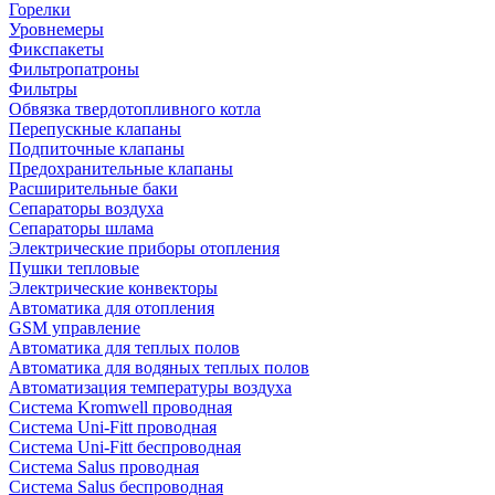
Горелки
Уровнемеры
Фикспакеты
Фильтропатроны
Фильтры
Обвязка твердотопливного котла
Перепускные клапаны
Подпиточные клапаны
Предохранительные клапаны
Расширительные баки
Сепараторы воздуха
Сепараторы шлама
Электрические приборы отопления
Пушки тепловые
Электрические конвекторы
Автоматика для отопления
GSM управление
Автоматика для теплых полов
Автоматика для водяных теплых полов
Автоматизация температуры воздуха
Система Kromwell проводная
Система Uni-Fitt проводная
Система Uni-Fitt беспроводная
Система Salus проводная
Система Salus беспроводная