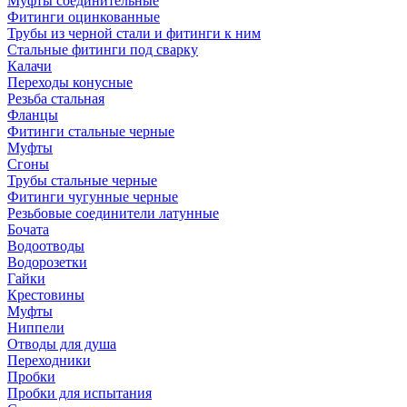
Муфты соединительные
Фитинги оцинкованные
Трубы из черной стали и фитинги к ним
Стальные фитинги под сварку
Калачи
Переходы конусные
Резьба стальная
Фланцы
Фитинги стальные черные
Муфты
Сгоны
Трубы стальные черные
Фитинги чугунные черные
Резьбовые соединители латунные
Бочата
Водоотводы
Водорозетки
Гайки
Крестовины
Муфты
Ниппели
Отводы для душа
Переходники
Пробки
Пробки для испытания