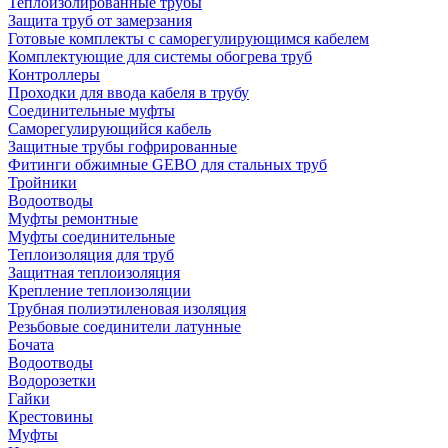
Теплоизолированные трубы
Защита труб от замерзания
Готовые комплекты с саморегулирующимся кабелем
Комплектующие для системы обогрева труб
Контроллеры
Проходки для ввода кабеля в трубу
Соединительные муфты
Саморегулирующийся кабель
Защитные трубы гофрированные
Фитинги обжимные GEBO для стальных труб
Тройники
Водоотводы
Муфты ремонтные
Муфты соединительные
Теплоизоляция для труб
Защитная теплоизоляция
Крепление теплоизоляции
Трубная полиэтиленовая изоляция
Резьбовые соединители латунные
Бочата
Водоотводы
Водорозетки
Гайки
Крестовины
Муфты