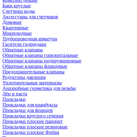
Комплектующие
Баки круглые
Счетчики воды
Аксессуары для счетчиков
Домовые
Квартирные
Мокроходные
Трубопроводная арматура
Гасители гидроудара
Обратные клапаны
Обратные клапаны горизонтальные
Обратные клапаны подпружиненные
Обратные клапаны фланцевые
Предохранительные клапаны
Редукторы давления
Уплотнительные материалы
Анаэробные герметики для резьбы
Лён и паста
Прокладки
Прокладки для кранбуксы
Прокладки для фланцев
Прокладки круглого сечения
Прокладки плоские паронит
Прокладки плоские резиновые
Прокладки плоские Фибра