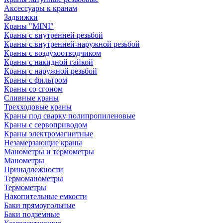
Аксессуары к кранам
Задвижки
Краны "MINI"
Краны с внутренней резьбой
Краны с внутренней-наружной резьбой
Краны с воздухоотводчиком
Краны с накидной гайкой
Краны с наружной резьбой
Краны с фильтром
Краны со сгоном
Сливные краны
Трехходовые краны
Краны под сварку полипропиленовые
Краны с сервоприводом
Краны электромагнитные
Незамерзающие краны
Манометры и термометры
Манометры
Принадлежности
Термоманометры
Термометры
Накопительные емкости
Баки прямоугольные
Баки подземные