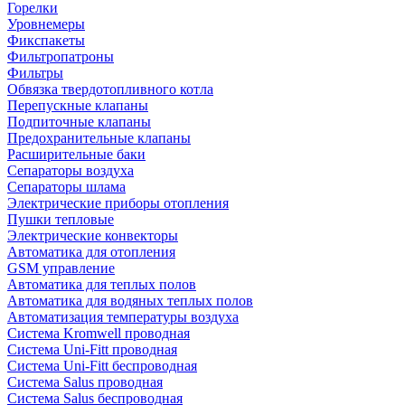
Горелки
Уровнемеры
Фикспакеты
Фильтропатроны
Фильтры
Обвязка твердотопливного котла
Перепускные клапаны
Подпиточные клапаны
Предохранительные клапаны
Расширительные баки
Сепараторы воздуха
Сепараторы шлама
Электрические приборы отопления
Пушки тепловые
Электрические конвекторы
Автоматика для отопления
GSM управление
Автоматика для теплых полов
Автоматика для водяных теплых полов
Автоматизация температуры воздуха
Система Kromwell проводная
Система Uni-Fitt проводная
Система Uni-Fitt беспроводная
Система Salus проводная
Система Salus беспроводная