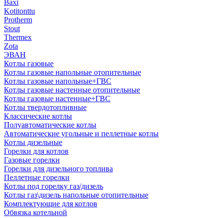
Baxi
Kotitonttu
Protherm
Stout
Thermex
Zota
ЭВАН
Котлы газовые
Котлы газовые напольные отопительные
Котлы газовые напольные+ГВС
Котлы газовые настенные отопительные
Котлы газовые настенные+ГВС
Котлы твердотопливные
Классические котлы
Полуавтоматические котлы
Автоматические угольные и пеллетные котлы
Котлы дизельные
Горелки для котлов
Газовые горелки
Горелки для дизельного топлива
Пеллетные горелки
Котлы под горелку газ/дизель
Котлы газ\дизель напольные отопительные
Комплектующие для котлов
Обвязка котельной