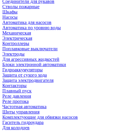
Соединители для рукавов
Стволы пожарные
Шкафы
Насосы
Автоматика для насосов
Автоматика по уровню воды
Механическая
Электрическая
Контроллеры
Поплавковые выключатели
Электроды
Для агрессивных жидкостей
Блоки электронной автоматики
Гидроаккумуляторы
Защита от сухого хода
Защита электродвигателя
Контакторы
Плавный пуск
Реле давления
Реле протока
Частотная автоматика
Щиты управления
Комплектующие для обвязки насосов
Гаситель гидроудара
Для колодцев