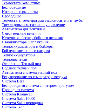
Термостаты комнатные
Беспроводные
Интернет термостаты
Проводные
Термостаты температуры теплоносителя и трубы
Трехходовые смесители и управление
Автоматика для вентилей
Смесительные вентили
Источники бесперебойного питания
Стабилизаторы напряжения
Теплоаккумуляторы и бойлеры
Бойлеры косвенного нагрева
Теплоаккумуляторы
Теплоносители
Отопление Теплый пол
Водяной теплый пол
Автоматика системы теплый пол
Регулирование по температуре воздуха
Система Berg
Беспроводная система с интернет доступом
Проводная система
Система Kromwell
Система Salus iT600
Система Salus проводная
Система Tech