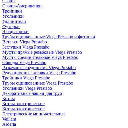
Сгоны
Сгоны-Американки
Тройники
Угольники
Удлинители
Футорки
Эксцентрики
Трубы оцинкованные Viega Prestabo и фитинги
Вставки Viega Prestabo
Заглушки Viega Prestabo
Муфты прямые резьбовые Viega Prestabo
Муфты соединительные Viega Prestabo
Обводы Viega Prestabo
Разъемные соединения Viega Prestabo
Редукционные вставки Viega Prestabo
Тройники Viega Prestabo
Трубы оцинкованные Viega Prestabo
Угольники Viega Prestabo
Декоративные чашки для труб
Котлы
Котлы электрические
Котлы электрические
Электрические мини-котельные
Vaillant
Arderia