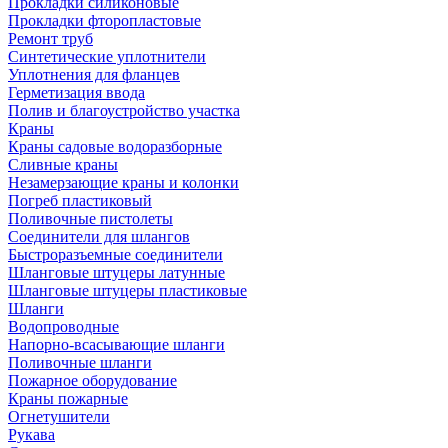
Прокладки силиконовые
Прокладки фторопластовые
Ремонт труб
Синтетические уплотнители
Уплотнения для фланцев
Герметизация ввода
Полив и благоустройство участка
Краны
Краны садовые водоразборные
Сливные краны
Незамерзающие краны и колонки
Погреб пластиковый
Поливочные пистолеты
Соединители для шлангов
Быстроразъемные соединители
Шланговые штуцеры латунные
Шланговые штуцеры пластиковые
Шланги
Водопроводные
Напорно-всасывающие шланги
Поливочные шланги
Пожарное оборудование
Краны пожарные
Огнетушители
Рукава