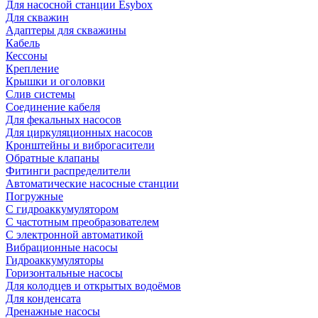
Для насосной станции Esybox
Для скважин
Адаптеры для скважины
Кабель
Кессоны
Крепление
Крышки и оголовки
Слив системы
Соединение кабеля
Для фекальных насосов
Для циркуляционных насосов
Кронштейны и виброгасители
Обратные клапаны
Фитинги распределители
Автоматические насосные станции
Погружные
С гидроаккумулятором
С частотным преобразователем
С электронной автоматикой
Вибрационные насосы
Гидроаккумуляторы
Горизонтальные насосы
Для колодцев и открытых водоёмов
Для конденсата
Дренажные насосы