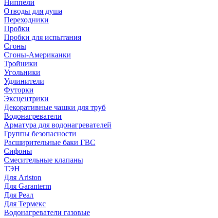
Ниппели
Отводы для душа
Переходники
Пробки
Пробки для испытания
Сгоны
Сгоны-Американки
Тройники
Угольники
Удлинители
Футорки
Эксцентрики
Декоративные чашки для труб
Водонагреватели
Арматура для водонагревателей
Группы безопасности
Расширительные баки ГВС
Сифоны
Смесительные клапаны
ТЭН
Для Ariston
Для Garanterm
Для Реал
Для Термекс
Водонагреватели газовые