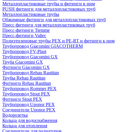
Металлопластиковые трубы и фитинги к ним
PUSH фитинги для металлопластиковых труб
Металлопластиковые трубы
Обжимные фитинги для металлопластиковых труб
Пресс фитинги для металлопластиковых труб
Пресс-фитинги Tiemme
Пресс-фитинги Valtec
Полиэтиленовые трубы PEX и PE-RT и фитинги к ним
Трубопровод Giacomini GIACOTHERM
Трубопровод FV-Plast
Трубопровод Giacomini GX
Труба Giacomini GX
Фитинги Giacomini GX
Трубопровод Rehau Rautitan
Трубы Rehau Rautitan
Фитинги Rehau Rautitan
Трубопровод Rommer PEX
Трубопровод Stout PEX
Фитинги Stout PEX
Трубопровод Uponor PEX
Соединители Uponor PEX
Водорозетка
Кольца для водоснабжения
Кольца для отопления
Соединители для радиаторов