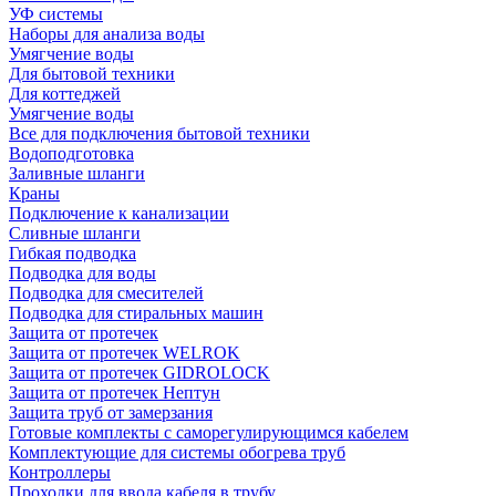
УФ системы
Наборы для анализа воды
Умягчение воды
Для бытовой техники
Для коттеджей
Умягчение воды
Все для подключения бытовой техники
Водоподготовка
Заливные шланги
Краны
Подключение к канализации
Сливные шланги
Гибкая подводка
Подводка для воды
Подводка для смесителей
Подводка для стиральных машин
Защита от протечек
Защита от протечек WELROK
Защита от протечек GIDROLOCK
Защита от протечек Нептун
Защита труб от замерзания
Готовые комплекты с саморегулирующимся кабелем
Комплектующие для системы обогрева труб
Контроллеры
Проходки для ввода кабеля в трубу