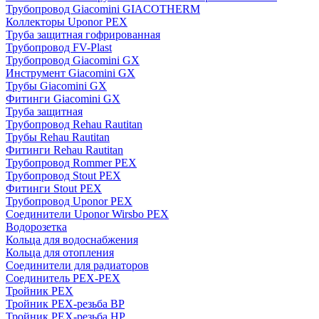
Трубопровод Giacomini GIACOTHERM
Коллекторы Uponor PEX
Труба защитная гофрированная
Трубопровод FV-Plast
Трубопровод Giacomini GX
Инструмент Giacomini GX
Трубы Giacomini GX
Фитинги Giacomini GX
Труба защитная
Трубопровод Rehau Rautitan
Трубы Rehau Rautitan
Фитинги Rehau Rautitan
Трубопровод Rommer PEX
Трубопровод Stout PEX
Фитинги Stout PEX
Трубопровод Uponor PEX
Соединители Uponor Wirsbo PEX
Водорозетка
Кольца для водоснабжения
Кольца для отопления
Соединители для радиаторов
Соединитель PEX-PEX
Тройник PEX
Тройник PEX-резьба ВР
Тройник PEX-резьба НР