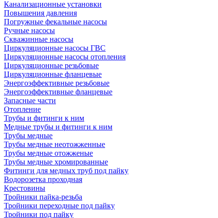
Канализационные установки
Повышения давления
Погружные фекальные насосы
Ручные насосы
Скважинные насосы
Циркуляционные насосы ГВС
Циркуляционные насосы отопления
Циркуляционные резьбовые
Циркуляционные фланцевые
Энергоэффективные резьбовые
Энергоэффективные фланцевые
Запасные части
Отопление
Трубы и фитинги к ним
Медные трубы и фитинги к ним
Трубы медные
Трубы медные неотожженные
Трубы медные отожженые
Трубы медные хромированные
Фитинги для медных труб под пайку
Водорозетка проходная
Крестовины
Тройники пайка-резьба
Тройники переходные под пайку
Тройники под пайку