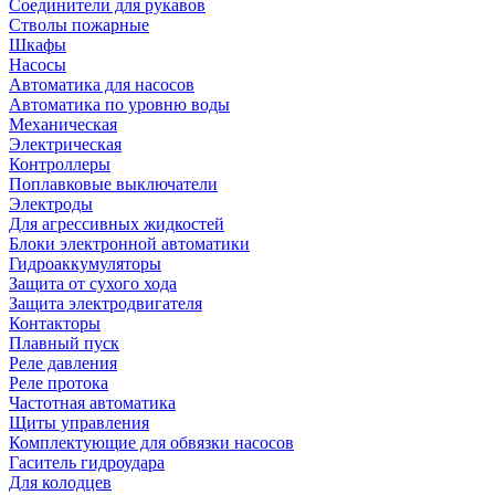
Соединители для рукавов
Стволы пожарные
Шкафы
Насосы
Автоматика для насосов
Автоматика по уровню воды
Механическая
Электрическая
Контроллеры
Поплавковые выключатели
Электроды
Для агрессивных жидкостей
Блоки электронной автоматики
Гидроаккумуляторы
Защита от сухого хода
Защита электродвигателя
Контакторы
Плавный пуск
Реле давления
Реле протока
Частотная автоматика
Щиты управления
Комплектующие для обвязки насосов
Гаситель гидроудара
Для колодцев