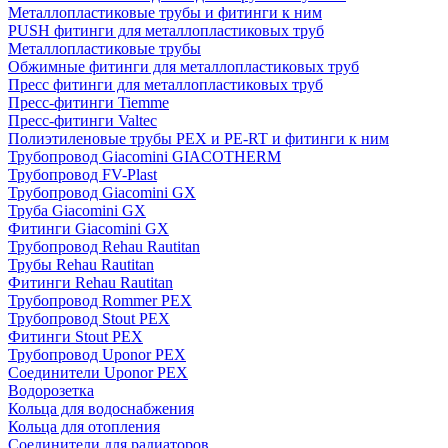
Металлопластиковые трубы и фитинги к ним
PUSH фитинги для металлопластиковых труб
Металлопластиковые трубы
Обжимные фитинги для металлопластиковых труб
Пресс фитинги для металлопластиковых труб
Пресс-фитинги Tiemme
Пресс-фитинги Valtec
Полиэтиленовые трубы PEX и PE-RT и фитинги к ним
Трубопровод Giacomini GIACOTHERM
Трубопровод FV-Plast
Трубопровод Giacomini GX
Труба Giacomini GX
Фитинги Giacomini GX
Трубопровод Rehau Rautitan
Трубы Rehau Rautitan
Фитинги Rehau Rautitan
Трубопровод Rommer PEX
Трубопровод Stout PEX
Фитинги Stout PEX
Трубопровод Uponor PEX
Соединители Uponor PEX
Водорозетка
Кольца для водоснабжения
Кольца для отопления
Соединители для радиаторов