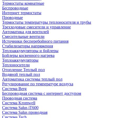
Термостаты комнатные
Беспроводные
Интернет термостаты
Проводные
Термостаты температуры теплоносителя и трубы
Трехходовые смесители и управление
Автоматика для вентилей
Смесительные вентили
Источники бесперебойного питания
Стабилизаторы напряжения
Теплоаккумуляторы и бойлеры
Бойлеры косвенного нагрева
Теплоаккумуляторы
Теплоносители
Отопление Теплый пол
Водяной теплый пол
Автоматика системы теплый пол
Регулирование по температуре воздуха
Система Berg
Беспроводная система с интернет доступом
Проводная система
Система Kromwell
Система Salus iT600
Система Salus проводная
Система Tech