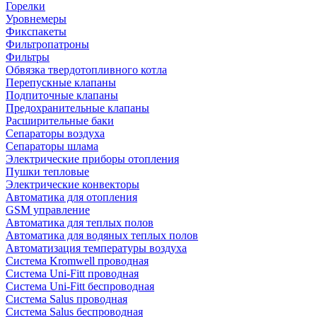
Горелки
Уровнемеры
Фикспакеты
Фильтропатроны
Фильтры
Обвязка твердотопливного котла
Перепускные клапаны
Подпиточные клапаны
Предохранительные клапаны
Расширительные баки
Сепараторы воздуха
Сепараторы шлама
Электрические приборы отопления
Пушки тепловые
Электрические конвекторы
Автоматика для отопления
GSM управление
Автоматика для теплых полов
Автоматика для водяных теплых полов
Автоматизация температуры воздуха
Система Kromwell проводная
Система Uni-Fitt проводная
Система Uni-Fitt беспроводная
Система Salus проводная
Система Salus беспроводная