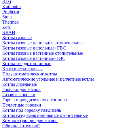
Baxi
Kotitonttu
Protherm
Stout
Thermex
Zota
ЭВАН
Котлы газовые
Котлы газовые напольные отопительные
Котлы газовые напольные+ГВС
Котлы газовые настенные отопительные
Котлы газовые настенные+ГВС
Котлы твердотопливные
Классические котлы
Полуавтоматические котлы
Автоматические угольные и пеллетные котлы
Котлы дизельные
Горелки для котлов
Газовые горелки
Горелки для дизельного топлива
Пеллетные горелки
Котлы под горелку газ/дизель
Котлы газ\дизель напольные отопительные
Комплектующие для котлов
Обвязка котельной