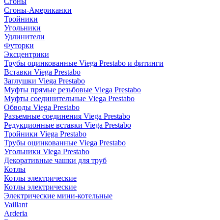
Сгоны
Сгоны-Американки
Тройники
Угольники
Удлинители
Футорки
Эксцентрики
Трубы оцинкованные Viega Prestabo и фитинги
Вставки Viega Prestabo
Заглушки Viega Prestabo
Муфты прямые резьбовые Viega Prestabo
Муфты соединительные Viega Prestabo
Обводы Viega Prestabo
Разъемные соединения Viega Prestabo
Редукционные вставки Viega Prestabo
Тройники Viega Prestabo
Трубы оцинкованные Viega Prestabo
Угольники Viega Prestabo
Декоративные чашки для труб
Котлы
Котлы электрические
Котлы электрические
Электрические мини-котельные
Vaillant
Arderia