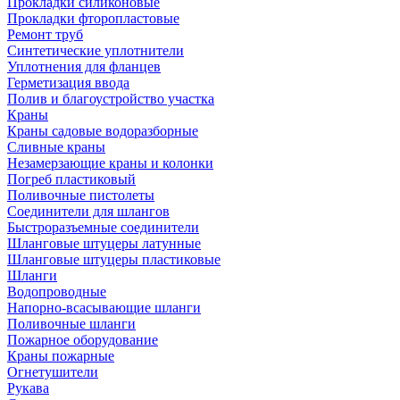
Прокладки силиконовые
Прокладки фторопластовые
Ремонт труб
Синтетические уплотнители
Уплотнения для фланцев
Герметизация ввода
Полив и благоустройство участка
Краны
Краны садовые водоразборные
Сливные краны
Незамерзающие краны и колонки
Погреб пластиковый
Поливочные пистолеты
Соединители для шлангов
Быстроразъемные соединители
Шланговые штуцеры латунные
Шланговые штуцеры пластиковые
Шланги
Водопроводные
Напорно-всасывающие шланги
Поливочные шланги
Пожарное оборудование
Краны пожарные
Огнетушители
Рукава