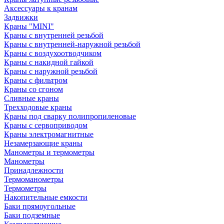
Аксессуары к кранам
Задвижки
Краны "MINI"
Краны с внутренней резьбой
Краны с внутренней-наружной резьбой
Краны с воздухоотводчиком
Краны с накидной гайкой
Краны с наружной резьбой
Краны с фильтром
Краны со сгоном
Сливные краны
Трехходовые краны
Краны под сварку полипропиленовые
Краны с сервоприводом
Краны электромагнитные
Незамерзающие краны
Манометры и термометры
Манометры
Принадлежности
Термоманометры
Термометры
Накопительные емкости
Баки прямоугольные
Баки подземные