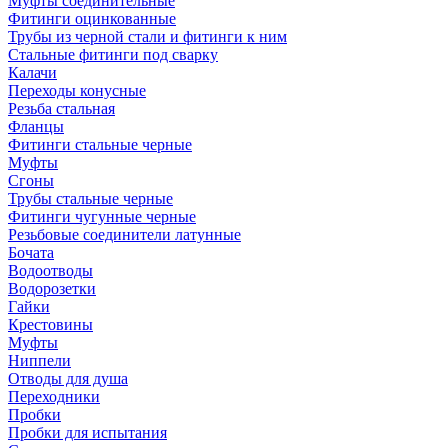
Муфты соединительные
Фитинги оцинкованные
Трубы из черной стали и фитинги к ним
Стальные фитинги под сварку
Калачи
Переходы конусные
Резьба стальная
Фланцы
Фитинги стальные черные
Муфты
Сгоны
Трубы стальные черные
Фитинги чугунные черные
Резьбовые соединители латунные
Бочата
Водоотводы
Водорозетки
Гайки
Крестовины
Муфты
Ниппели
Отводы для душа
Переходники
Пробки
Пробки для испытания