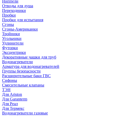
Ниппели
Отводы для душа
Переходники
Пробки
Пробки для испытания
Сгоны
Сгоны-Американки
Тройники
Угольники
Удлинители
Футорки
Эксцентрики
Декоративные чашки для труб
Водонагреватели
Арматура для водонагревателей
Группы безопасности
Расширительные баки ГВС
Сифоны
Смесительные клапаны
ТЭН
Для Ariston
Для Garanterm
Для Реал
Для Термекс
Водонагреватели газовые