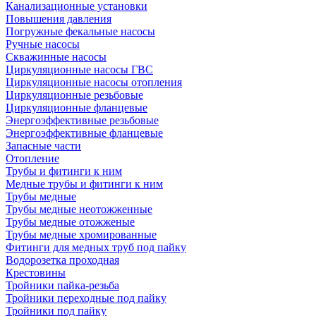
Канализационные установки
Повышения давления
Погружные фекальные насосы
Ручные насосы
Скважинные насосы
Циркуляционные насосы ГВС
Циркуляционные насосы отопления
Циркуляционные резьбовые
Циркуляционные фланцевые
Энергоэффективные резьбовые
Энергоэффективные фланцевые
Запасные части
Отопление
Трубы и фитинги к ним
Медные трубы и фитинги к ним
Трубы медные
Трубы медные неотожженные
Трубы медные отожженые
Трубы медные хромированные
Фитинги для медных труб под пайку
Водорозетка проходная
Крестовины
Тройники пайка-резьба
Тройники переходные под пайку
Тройники под пайку