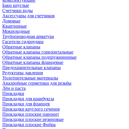
Комплектующие
Баки круглые
Счетчики воды
Аксессуары для счетчиков
Домовые
Квартирные
Мокроходные
Трубопроводная арматура
Гасители гидроудара
Обратные клапаны
Обратные клапаны горизонтальные
Обратные клапаны подпружиненные
Обратные клапаны фланцевые
Предохранительные клапаны
Редукторы давления
Уплотнительные материалы
Анаэробные герметики для резьбы
Лён и паста
Прокладки
Прокладки для кранбуксы
Прокладки для фланцев
Прокладки круглого сечения
Прокладки плоские паронит
Прокладки плоские резиновые
Прокладки плоские Фибра