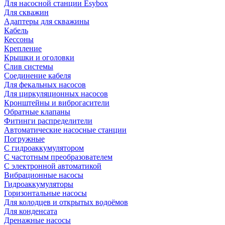
Для насосной станции Esybox
Для скважин
Адаптеры для скважины
Кабель
Кессоны
Крепление
Крышки и оголовки
Слив системы
Соединение кабеля
Для фекальных насосов
Для циркуляционных насосов
Кронштейны и виброгасители
Обратные клапаны
Фитинги распределители
Автоматические насосные станции
Погружные
С гидроаккумулятором
С частотным преобразователем
С электронной автоматикой
Вибрационные насосы
Гидроаккумуляторы
Горизонтальные насосы
Для колодцев и открытых водоёмов
Для конденсата
Дренажные насосы