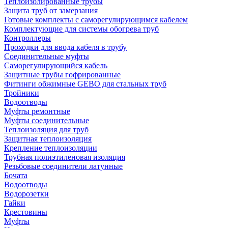
Теплоизолированные трубы
Защита труб от замерзания
Готовые комплекты с саморегулирующимся кабелем
Комплектующие для системы обогрева труб
Контроллеры
Проходки для ввода кабеля в трубу
Соединительные муфты
Саморегулирующийся кабель
Защитные трубы гофрированные
Фитинги обжимные GEBO для стальных труб
Тройники
Водоотводы
Муфты ремонтные
Муфты соединительные
Теплоизоляция для труб
Защитная теплоизоляция
Крепление теплоизоляции
Трубная полиэтиленовая изоляция
Резьбовые соединители латунные
Бочата
Водоотводы
Водорозетки
Гайки
Крестовины
Муфты