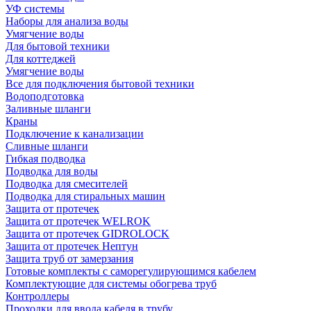
УФ системы
Наборы для анализа воды
Умягчение воды
Для бытовой техники
Для коттеджей
Умягчение воды
Все для подключения бытовой техники
Водоподготовка
Заливные шланги
Краны
Подключение к канализации
Сливные шланги
Гибкая подводка
Подводка для воды
Подводка для смесителей
Подводка для стиральных машин
Защита от протечек
Защита от протечек WELROK
Защита от протечек GIDROLOCK
Защита от протечек Нептун
Защита труб от замерзания
Готовые комплекты с саморегулирующимся кабелем
Комплектующие для системы обогрева труб
Контроллеры
Проходки для ввода кабеля в трубу