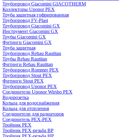
Трубопровод Giacomini GIACOTHERM
Коллекторы Uponor PEX
Труба защитная гофрированная
Трубопровод FV-Plast
Трубопровод Giacomini GX
Инструмент Giacomini GX
Трубы Giacomini GX
Фитинги Giacomini GX
Труба защитная
Трубопровод Rehau Rautitan
Трубы Rehau Rautitan
Фитинги Rehau Rautitan
Трубопровод Rommer PEX
Трубопровод Stout PEX
Фитинги Stout PEX
Трубопровод Uponor PEX
Соединители Uponor Wirsbo PEX
Водорозетка
Кольца для водоснабжения
Кольца для отопления
Соединители для радиаторов
Соединитель PEX-PEX
Тройник PEX
Тройник PEX-резьба ВР
Тройник PEX-резьба НР