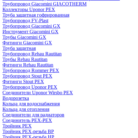
Трубопровод Giacomini GIACOTHERM
Коллекторы Uponor PEX
Труба защитная гофрированная
Трубопровод FV-Plast
Трубопровод Giacomini GX
Инструмент Giacomini GX
Трубы Giacomini GX
Фитинги Giacomini GX
Труба защитная
Трубопровод Rehau Rautitan
Трубы Rehau Rautitan
Фитинги Rehau Rautitan
Трубопровод Rommer PEX
Трубопровод Stout PEX
Фитинги Stout PEX
Трубопровод Uponor PEX
Соединители Uponor Wirsbo PEX
Водорозетка
Кольца для водоснабжения
Кольца для отопления
Соединители для радиаторов
Соединитель PEX-PEX
Тройник PEX
Тройник PEX-резьба ВР
Тройник PEX-резьба НР