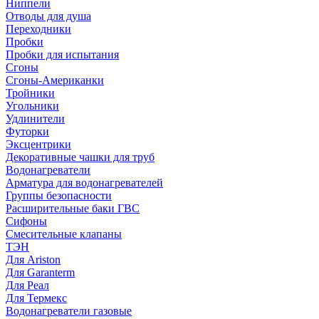
Ниппели
Отводы для душа
Переходники
Пробки
Пробки для испытания
Сгоны
Сгоны-Американки
Тройники
Угольники
Удлинители
Футорки
Эксцентрики
Декоративные чашки для труб
Водонагреватели
Арматура для водонагревателей
Группы безопасности
Расширительные баки ГВС
Сифоны
Смесительные клапаны
ТЭН
Для Ariston
Для Garanterm
Для Реал
Для Термекс
Водонагреватели газовые