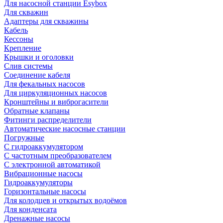
Для насосной станции Esybox
Для скважин
Адаптеры для скважины
Кабель
Кессоны
Крепление
Крышки и оголовки
Слив системы
Соединение кабеля
Для фекальных насосов
Для циркуляционных насосов
Кронштейны и виброгасители
Обратные клапаны
Фитинги распределители
Автоматические насосные станции
Погружные
С гидроаккумулятором
С частотным преобразователем
С электронной автоматикой
Вибрационные насосы
Гидроаккумуляторы
Горизонтальные насосы
Для колодцев и открытых водоёмов
Для конденсата
Дренажные насосы