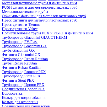
Металлопластиковые трубы и фитинги к ним
PUSH фитинги для металлопластиковых труб
Металлопластиковые трубы
Обжимные фитинги для металлопластиковых труб
Пресс фитинги для металлопластиковых труб
Пресс-фитинги Tiemme
Пресс-фитинги Valtec
Полиэтиленовые трубы PEX и PE-RT и фитинги к ним
Трубопровод Giacomini GIACOTHERM
Трубопровод FV-Plast
Трубопровод Giacomini GX
Труба Giacomini GX
Фитинги Giacomini GX
Трубопровод Rehau Rautitan
Трубы Rehau Rautitan
Фитинги Rehau Rautitan
Трубопровод Rommer PEX
Трубопровод Stout PEX
Фитинги Stout PEX
Трубопровод Uponor PEX
Соединители Uponor PEX
Водорозетка
Кольца для водоснабжения
Кольца для отопления
Соединители для радиаторов