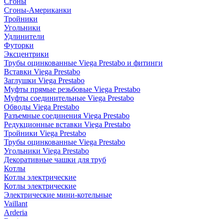
Сгоны
Сгоны-Американки
Тройники
Угольники
Удлинители
Футорки
Эксцентрики
Трубы оцинкованные Viega Prestabo и фитинги
Вставки Viega Prestabo
Заглушки Viega Prestabo
Муфты прямые резьбовые Viega Prestabo
Муфты соединительные Viega Prestabo
Обводы Viega Prestabo
Разъемные соединения Viega Prestabo
Редукционные вставки Viega Prestabo
Тройники Viega Prestabo
Трубы оцинкованные Viega Prestabo
Угольники Viega Prestabo
Декоративные чашки для труб
Котлы
Котлы электрические
Котлы электрические
Электрические мини-котельные
Vaillant
Arderia