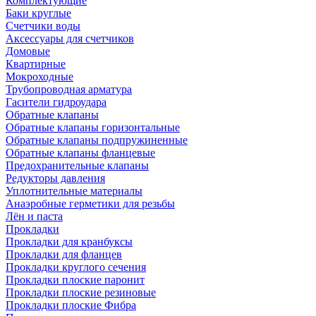
Комплектующие
Баки круглые
Счетчики воды
Аксессуары для счетчиков
Домовые
Квартирные
Мокроходные
Трубопроводная арматура
Гасители гидроудара
Обратные клапаны
Обратные клапаны горизонтальные
Обратные клапаны подпружиненные
Обратные клапаны фланцевые
Предохранительные клапаны
Редукторы давления
Уплотнительные материалы
Анаэробные герметики для резьбы
Лён и паста
Прокладки
Прокладки для кранбуксы
Прокладки для фланцев
Прокладки круглого сечения
Прокладки плоские паронит
Прокладки плоские резиновые
Прокладки плоские Фибра