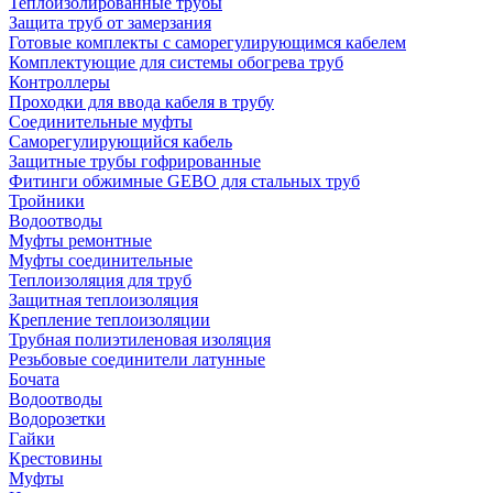
Теплоизолированные трубы
Защита труб от замерзания
Готовые комплекты с саморегулирующимся кабелем
Комплектующие для системы обогрева труб
Контроллеры
Проходки для ввода кабеля в трубу
Соединительные муфты
Саморегулирующийся кабель
Защитные трубы гофрированные
Фитинги обжимные GEBO для стальных труб
Тройники
Водоотводы
Муфты ремонтные
Муфты соединительные
Теплоизоляция для труб
Защитная теплоизоляция
Крепление теплоизоляции
Трубная полиэтиленовая изоляция
Резьбовые соединители латунные
Бочата
Водоотводы
Водорозетки
Гайки
Крестовины
Муфты