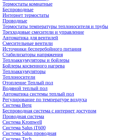
Термостаты комнатные
Беспроводные
Интернет термостаты
Проводные
Термостаты температуры теплоносителя и трубы
Трехходовые смесители и управление
Автоматика для вентилей
Смесительные вентили
Источники бесперебойного питания
Стабилизаторы напряжения
Теплоаккумуляторы и бойлеры
Бойлеры косвенного нагрева
Теплоаккумуляторы
Теплоносители
Отопление Теплый пол
Водяной теплый пол
Автоматика системы теплый пол
Регулирование по температуре воздуха
Система Berg
Беспроводная система с интернет доступом
Проводная система
Система Kromwell
Система Salus iT600
Система Salus проводная
Система Tech