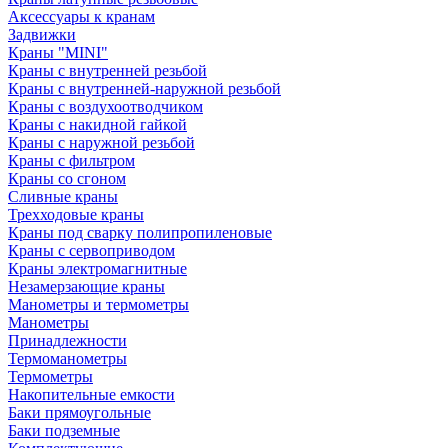
Аксессуары к кранам
Задвижки
Краны "MINI"
Краны с внутренней резьбой
Краны с внутренней-наружной резьбой
Краны с воздухоотводчиком
Краны с накидной гайкой
Краны с наружной резьбой
Краны с фильтром
Краны со сгоном
Сливные краны
Трехходовые краны
Краны под сварку полипропиленовые
Краны с сервоприводом
Краны электромагнитные
Незамерзающие краны
Манометры и термометры
Манометры
Принадлежности
Термоманометры
Термометры
Накопительные емкости
Баки прямоугольные
Баки подземные