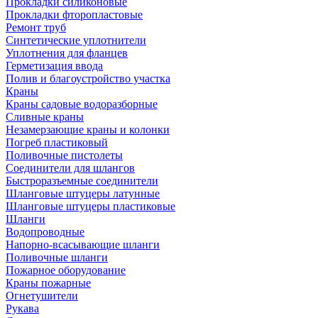
Прокладки силиконовые
Прокладки фторопластовые
Ремонт труб
Синтетические уплотнители
Уплотнения для фланцев
Герметизация ввода
Полив и благоустройство участка
Краны
Краны садовые водоразборные
Сливные краны
Незамерзающие краны и колонки
Погреб пластиковый
Поливочные пистолеты
Соединители для шлангов
Быстроразъемные соединители
Шланговые штуцеры латунные
Шланговые штуцеры пластиковые
Шланги
Водопроводные
Напорно-всасывающие шланги
Поливочные шланги
Пожарное оборудование
Краны пожарные
Огнетушители
Рукава