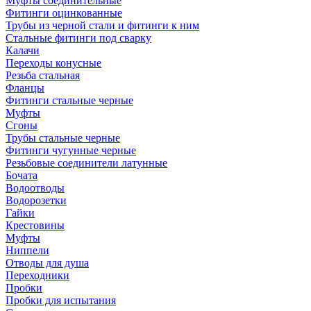
Муфты соединительные
Фитинги оцинкованные
Трубы из черной стали и фитинги к ним
Стальные фитинги под сварку
Калачи
Переходы конусные
Резьба стальная
Фланцы
Фитинги стальные черные
Муфты
Сгоны
Трубы стальные черные
Фитинги чугунные черные
Резьбовые соединители латунные
Бочата
Водоотводы
Водорозетки
Гайки
Крестовины
Муфты
Ниппели
Отводы для душа
Переходники
Пробки
Пробки для испытания