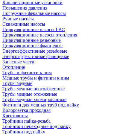
Канализационные установки
Повышения давления
Погружные фекальные насосы
Ручные насосы
Скважинные насосы
Циркуляционные насосы ГВС
Циркуляционные насосы отопления
Циркуляционные резьбовые
Циркуляционные фланцевые
Энергоэффективные резьбовые
Энергоэффективные фланцевые
Запасные части
Отопление
Трубы и фитинги к ним
Медные трубы и фитинги к ним
Трубы медные
Трубы медные неотожженные
Трубы медные отожженые
Трубы медные хромированные
Фитинги для медных труб под пайку
Водорозетка проходная
Крестовины
Тройники пайка-резьба
Тройники переходные под пайку
Тройники под пайку