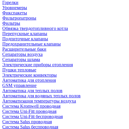
Горелки
Уровнемеры
Фикспакеты
Фильтропатроны
Фильтры
Обвязка твердотопливного котла
Перепускные клапаны
Подпиточные клапаны
Предохранительные клапаны
Расширительные баки
Сепараторы воздуха
Сепараторы шлама
Электрические приборы отопления
Пушки тепловые
Электрические конвекторы
Автоматика для отопления
GSM управление
Автоматика для теплых полов
Автоматика для водяных теплых полов
Автоматизация температуры воздуха
Система Kromwell проводная
Система Uni-Fitt проводная
Система Uni-Fitt беспроводная
Система Salus проводная
Система Salus беспроводная