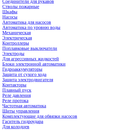
Соединители для рукавов
Стволы пожарные
Шкафы
Насосы
Автоматика для насосов
Автоматика по уровню воды
Механическая
Электрическая
Контроллеры
Поплавковые выключатели
Электроды
Для агрессивных жидкостей
Блоки электронной автоматики
Гидроаккумуляторы
Защита от сухого хода
Защита электродвигателя
Контакторы
Плавный пуск
Реле давления
Реле протока
Частотная автоматика
Щиты управления
Комплектующие для обвязки насосов
Гаситель гидроудара
Для колодцев