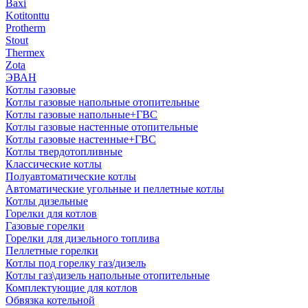
Baxi
Kotitonttu
Protherm
Stout
Thermex
Zota
ЭВАН
Котлы газовые
Котлы газовые напольные отопительные
Котлы газовые напольные+ГВС
Котлы газовые настенные отопительные
Котлы газовые настенные+ГВС
Котлы твердотопливные
Классические котлы
Полуавтоматические котлы
Автоматические угольные и пеллетные котлы
Котлы дизельные
Горелки для котлов
Газовые горелки
Горелки для дизельного топлива
Пеллетные горелки
Котлы под горелку газ/дизель
Котлы газ\дизель напольные отопительные
Комплектующие для котлов
Обвязка котельной