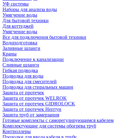
УФ системы
Наборы для анализа воды
Умягчение воды
Для бытовой техники
Для коттеджей
Умягчение воды
Все для подключения бытовой техники
Водоподготовка
Заливные шланги
Краны
Подключение к канализации
Сливные шланги
Гибкая подводка
Подводка для воды
Подводка для смесителей
Подводка для стиральных машин
Защита от протечек
Защита от протечек WELROK
Защита от протечек GIDROLOCK
Защита от протечек Нептун
Защита труб от замерзания
Готовые комплекты с саморегулирующимся кабелем
Комплектующие для системы обогрева труб
Контроллеры
Проходки для ввода кабеля в трубу