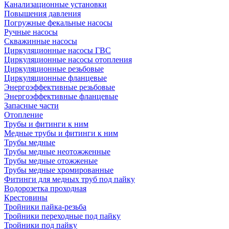
Канализационные установки
Повышения давления
Погружные фекальные насосы
Ручные насосы
Скважинные насосы
Циркуляционные насосы ГВС
Циркуляционные насосы отопления
Циркуляционные резьбовые
Циркуляционные фланцевые
Энергоэффективные резьбовые
Энергоэффективные фланцевые
Запасные части
Отопление
Трубы и фитинги к ним
Медные трубы и фитинги к ним
Трубы медные
Трубы медные неотожженные
Трубы медные отожженые
Трубы медные хромированные
Фитинги для медных труб под пайку
Водорозетка проходная
Крестовины
Тройники пайка-резьба
Тройники переходные под пайку
Тройники под пайку