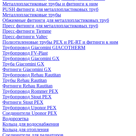
Металлопластиковые трубы и фитинги к ним
PUSH фитинги для металлопластиковых труб
Металлопластиковые трубы
Обжимные фитинги для металлопластиковых труб
Пресс фитинги для металлопластиковых труб
Пресс-фитинги Tiemme
Пресс-фитинги Valtec
Полиэтиленовые трубы PEX и PE-RT и фитинги к ним
Трубопровод Giacomini GIACOTHERM
Трубопровод FV-Plast
Трубопровод Giacomini GX
Труба Giacomini GX
Фитинги Giacomini GX
Трубопровод Rehau Rautitan
Трубы Rehau Rautitan
Фитинги Rehau Rautitan
Трубопровод Rommer PEX
Трубопровод Stout PEX
Фитинги Stout PEX
Трубопровод Uponor PEX
Соединители Uponor PEX
Водорозетка
Кольца для водоснабжения
Кольца для отопления
Соединители для радиаторов