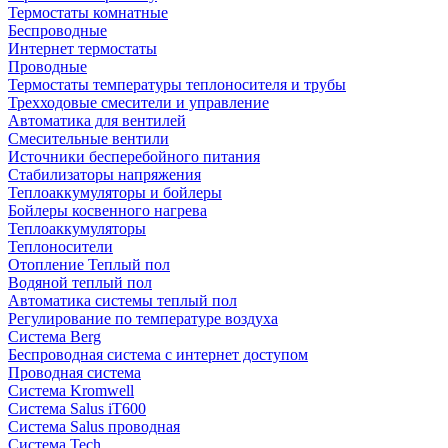
Термостаты комнатные
Беспроводные
Интернет термостаты
Проводные
Термостаты температуры теплоносителя и трубы
Трехходовые смесители и управление
Автоматика для вентилей
Смесительные вентили
Источники бесперебойного питания
Стабилизаторы напряжения
Теплоаккумуляторы и бойлеры
Бойлеры косвенного нагрева
Теплоаккумуляторы
Теплоносители
Отопление Теплый пол
Водяной теплый пол
Автоматика системы теплый пол
Регулирование по температуре воздуха
Система Berg
Беспроводная система с интернет доступом
Проводная система
Система Kromwell
Система Salus iT600
Система Salus проводная
Система Tech