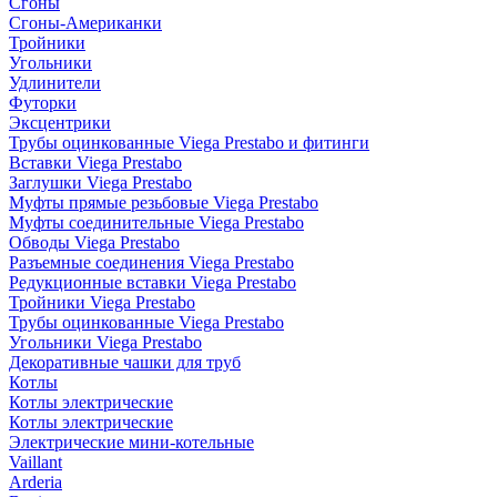
Сгоны
Сгоны-Американки
Тройники
Угольники
Удлинители
Футорки
Эксцентрики
Трубы оцинкованные Viega Prestabo и фитинги
Вставки Viega Prestabo
Заглушки Viega Prestabo
Муфты прямые резьбовые Viega Prestabo
Муфты соединительные Viega Prestabo
Обводы Viega Prestabo
Разъемные соединения Viega Prestabo
Редукционные вставки Viega Prestabo
Тройники Viega Prestabo
Трубы оцинкованные Viega Prestabo
Угольники Viega Prestabo
Декоративные чашки для труб
Котлы
Котлы электрические
Котлы электрические
Электрические мини-котельные
Vaillant
Arderia