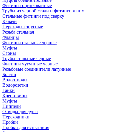
Муфты соединительные
Фитинги оцинкованные
Трубы из черной стали и фитинги к ним
Стальные фитинги под сварку
Калачи
Переходы конусные
Резьба стальная
Фланцы
Фитинги стальные черные
Муфты
Сгоны
Трубы стальные черные
Фитинги чугунные черные
Резьбовые соединители латунные
Бочата
Водоотводы
Водорозетки
Гайки
Крестовины
Муфты
Ниппели
Отводы для душа
Переходники
Пробки
Пробки для испытания