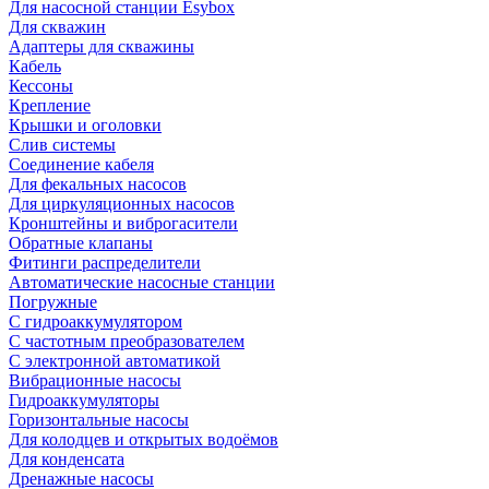
Для насосной станции Esybox
Для скважин
Адаптеры для скважины
Кабель
Кессоны
Крепление
Крышки и оголовки
Слив системы
Соединение кабеля
Для фекальных насосов
Для циркуляционных насосов
Кронштейны и виброгасители
Обратные клапаны
Фитинги распределители
Автоматические насосные станции
Погружные
С гидроаккумулятором
С частотным преобразователем
С электронной автоматикой
Вибрационные насосы
Гидроаккумуляторы
Горизонтальные насосы
Для колодцев и открытых водоёмов
Для конденсата
Дренажные насосы