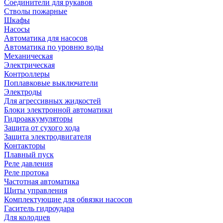
Соединители для рукавов
Стволы пожарные
Шкафы
Насосы
Автоматика для насосов
Автоматика по уровню воды
Механическая
Электрическая
Контроллеры
Поплавковые выключатели
Электроды
Для агрессивных жидкостей
Блоки электронной автоматики
Гидроаккумуляторы
Защита от сухого хода
Защита электродвигателя
Контакторы
Плавный пуск
Реле давления
Реле протока
Частотная автоматика
Щиты управления
Комплектующие для обвязки насосов
Гаситель гидроудара
Для колодцев