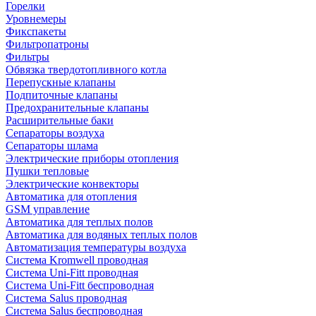
Горелки
Уровнемеры
Фикспакеты
Фильтропатроны
Фильтры
Обвязка твердотопливного котла
Перепускные клапаны
Подпиточные клапаны
Предохранительные клапаны
Расширительные баки
Сепараторы воздуха
Сепараторы шлама
Электрические приборы отопления
Пушки тепловые
Электрические конвекторы
Автоматика для отопления
GSM управление
Автоматика для теплых полов
Автоматика для водяных теплых полов
Автоматизация температуры воздуха
Система Kromwell проводная
Система Uni-Fitt проводная
Система Uni-Fitt беспроводная
Система Salus проводная
Система Salus беспроводная