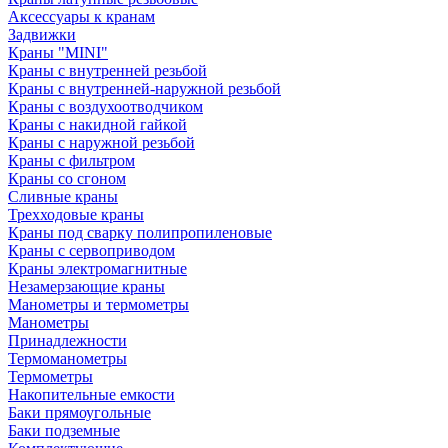
Аксессуары к кранам
Задвижки
Краны "MINI"
Краны с внутренней резьбой
Краны с внутренней-наружной резьбой
Краны с воздухоотводчиком
Краны с накидной гайкой
Краны с наружной резьбой
Краны с фильтром
Краны со сгоном
Сливные краны
Трехходовые краны
Краны под сварку полипропиленовые
Краны с сервоприводом
Краны электромагнитные
Незамерзающие краны
Манометры и термометры
Манометры
Принадлежности
Термоманометры
Термометры
Накопительные емкости
Баки прямоугольные
Баки подземные