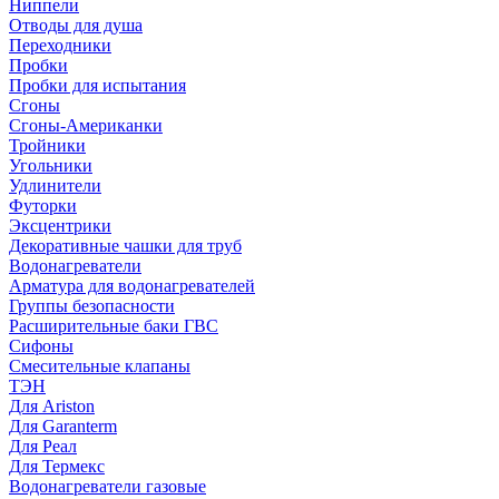
Ниппели
Отводы для душа
Переходники
Пробки
Пробки для испытания
Сгоны
Сгоны-Американки
Тройники
Угольники
Удлинители
Футорки
Эксцентрики
Декоративные чашки для труб
Водонагреватели
Арматура для водонагревателей
Группы безопасности
Расширительные баки ГВС
Сифоны
Смесительные клапаны
ТЭН
Для Ariston
Для Garanterm
Для Реал
Для Термекс
Водонагреватели газовые