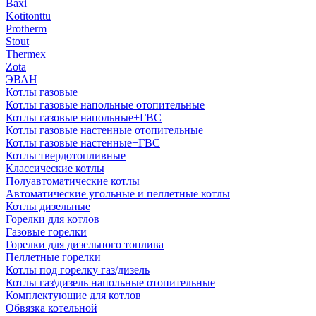
Baxi
Kotitonttu
Protherm
Stout
Thermex
Zota
ЭВАН
Котлы газовые
Котлы газовые напольные отопительные
Котлы газовые напольные+ГВС
Котлы газовые настенные отопительные
Котлы газовые настенные+ГВС
Котлы твердотопливные
Классические котлы
Полуавтоматические котлы
Автоматические угольные и пеллетные котлы
Котлы дизельные
Горелки для котлов
Газовые горелки
Горелки для дизельного топлива
Пеллетные горелки
Котлы под горелку газ/дизель
Котлы газ\дизель напольные отопительные
Комплектующие для котлов
Обвязка котельной