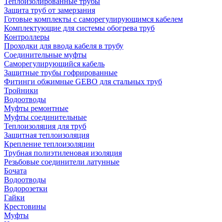
Теплоизолированные трубы
Защита труб от замерзания
Готовые комплекты с саморегулирующимся кабелем
Комплектующие для системы обогрева труб
Контроллеры
Проходки для ввода кабеля в трубу
Соединительные муфты
Саморегулирующийся кабель
Защитные трубы гофрированные
Фитинги обжимные GEBO для стальных труб
Тройники
Водоотводы
Муфты ремонтные
Муфты соединительные
Теплоизоляция для труб
Защитная теплоизоляция
Крепление теплоизоляции
Трубная полиэтиленовая изоляция
Резьбовые соединители латунные
Бочата
Водоотводы
Водорозетки
Гайки
Крестовины
Муфты