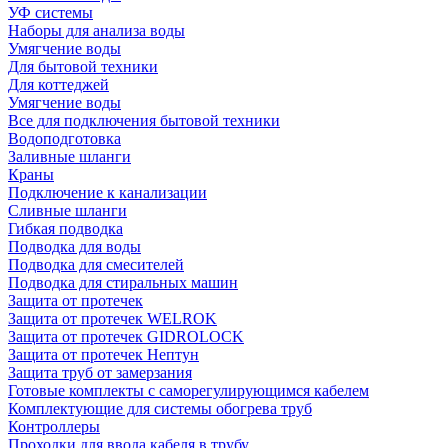
УФ системы
Наборы для анализа воды
Умягчение воды
Для бытовой техники
Для коттеджей
Умягчение воды
Все для подключения бытовой техники
Водоподготовка
Заливные шланги
Краны
Подключение к канализации
Сливные шланги
Гибкая подводка
Подводка для воды
Подводка для смесителей
Подводка для стиральных машин
Защита от протечек
Защита от протечек WELROK
Защита от протечек GIDROLOCK
Защита от протечек Нептун
Защита труб от замерзания
Готовые комплекты с саморегулирующимся кабелем
Комплектующие для системы обогрева труб
Контроллеры
Проходки для ввода кабеля в трубу