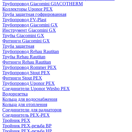
Трубопровод Giacomini GIACOTHERM
Коллекторы Uponor PEX
Труба защитная гофрированная
Трубопровод FV-Plast
Трубопровод Giacomini GX
Инструмент Giacomini GX
Трубы Giacomini GX
Фитинги Giacomini GX
Труба защитная
Трубопровод Rehau Rautitan
Трубы Rehau Rautitan
Фитинги Rehau Rautitan
Трубопровод Rommer PEX
Трубопровод Stout PEX
Фитинги Stout PEX
Трубопровод Uponor PEX
Соединители Uponor Wirsbo PEX
Водорозетка
Кольца для водоснабжения
Кольца для отопления
Соединители для радиаторов
Соединитель PEX-PEX
Тройник PEX
Тройник PEX-резьба ВР
Тройник PEX-резьба НР