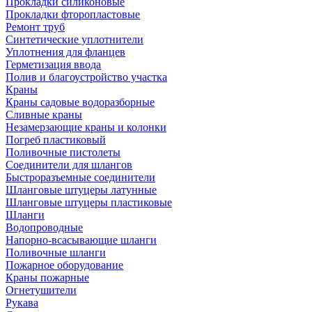
Прокладки силиконовые
Прокладки фторопластовые
Ремонт труб
Синтетические уплотнители
Уплотнения для фланцев
Герметизация ввода
Полив и благоустройство участка
Краны
Краны садовые водоразборные
Сливные краны
Незамерзающие краны и колонки
Погреб пластиковый
Поливочные пистолеты
Соединители для шлангов
Быстроразъемные соединители
Шланговые штуцеры латунные
Шланговые штуцеры пластиковые
Шланги
Водопроводные
Напорно-всасывающие шланги
Поливочные шланги
Пожарное оборудование
Краны пожарные
Огнетушители
Рукава