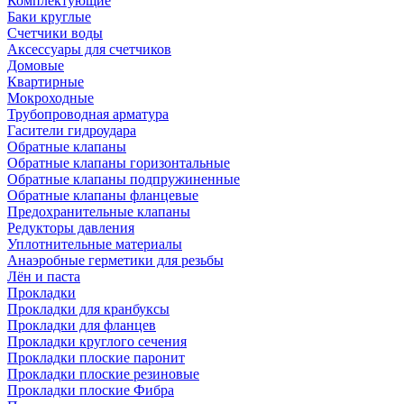
Комплектующие
Баки круглые
Счетчики воды
Аксессуары для счетчиков
Домовые
Квартирные
Мокроходные
Трубопроводная арматура
Гасители гидроудара
Обратные клапаны
Обратные клапаны горизонтальные
Обратные клапаны подпружиненные
Обратные клапаны фланцевые
Предохранительные клапаны
Редукторы давления
Уплотнительные материалы
Анаэробные герметики для резьбы
Лён и паста
Прокладки
Прокладки для кранбуксы
Прокладки для фланцев
Прокладки круглого сечения
Прокладки плоские паронит
Прокладки плоские резиновые
Прокладки плоские Фибра