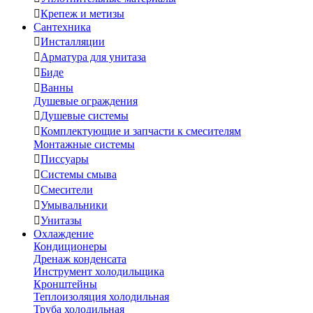

Крепеж и метизы
Сантехника

Инсталляции

Арматура для унитаза

Биде

Ванны
Душевые ограждения

Душевые системы

Комплектующие и запчасти к смесителям
Монтажные системы

Писсуары

Системы смыва

Смесители

Умывальники

Унитазы
Охлаждение
Кондиционеры
Дренаж конденсата
Инструмент холодильщика
Кронштейны
Теплоизоляция холодильная
Труба холодильная