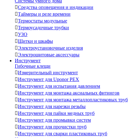
Системы умного дома

Средства оповещения и индикации

Таймеры и реле времени

Термостаты модульные

Термоусадочные трубки

УЗО

Щитки и шкафы

Электроустановочные изделия

Электрощитовые аксессуары
Инструмент
Гибочные клещи

Измерительный инструмент

Инструмент для Uponor PEX

Инструмент для испытания давлением

Инструмент для монтажа аксиальных фитингов

Инструмент для монтажа металлопластиковых труб

Инструмент для нарезки резьбы

Инструмент для пайки медных труб

Инструмент для промывки систем

Инструмент для прочистки труб

Инструмент для сварки пластиковых труб