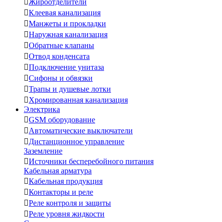

Жироотделители

Клеевая канализация

Манжеты и прокладки

Наружная канализация

Обратные клапаны

Отвод конденсата

Подключение унитаза

Сифоны и обвязки

Трапы и душевые лотки

Хромированная канализация
Электрика

GSM оборудование

Автоматические выключатели

Дистанционное управление
Заземление

Источники бесперебойного питания
Кабельная арматура

Кабельная продукция

Контакторы и реле

Реле контроля и защиты

Реле уровня жидкости