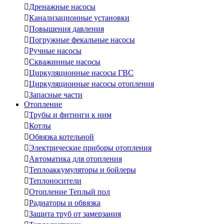

Дренажные насосы

Канализационные установки

Повышения давления

Погружные фекальные насосы

Ручные насосы

Скважинные насосы

Циркуляционные насосы ГВС

Циркуляционные насосы отопления

Запасные части
Отопление

Трубы и фитинги к ним

Котлы

Обвязка котельной

Электрические приборы отопления

Автоматика для отопления

Теплоаккумуляторы и бойлеры

Теплоносители

Отопление Теплый пол

Радиаторы и обвязка

Защита труб от замерзания