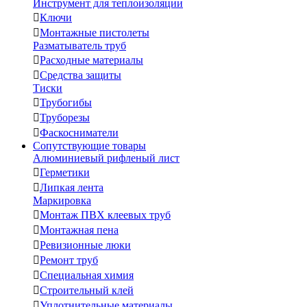
Инструмент для теплоизоляции

Ключи

Монтажные пистолеты
Разматыватель труб

Расходные материалы

Средства защиты
Тиски

Трубогибы

Труборезы

Фаскосниматели
Сопутствующие товары
Алюминиевый рифленый лист

Герметики

Липкая лента
Маркировка

Монтаж ПВХ клеевых труб

Монтажная пена

Ревизионные люки

Ремонт труб

Специальная химия

Строительный клей

Уплотнительные материалы