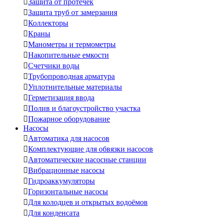

Защита от протечек

Защита труб от замерзания

Коллекторы

Краны

Манометры и термометры

Накопительные емкости

Счетчики воды

Трубопроводная арматура

Уплотнительные материалы

Герметизация ввода

Полив и благоустройство участка

Пожарное оборудование
Насосы

Автоматика для насосов

Комплектующие для обвязки насосов

Автоматические насосные станции

Вибрационные насосы

Гидроаккумуляторы

Горизонтальные насосы

Для колодцев и открытых водоёмов

Для конденсата