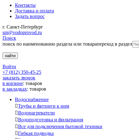
Контакты
Доставка и оплата
Задать вопрос
г. Санкт-Петербург
sm@vodoprovod.ru
Поиск
поиск по наименованию раздела или товара
переход в раздел
Войти
+7 (812) 350-45-25
заказать звонок
в корзине
:
товаров
в закладках
:
товаров
Водоснабжение

Трубы и фитинги к ним

Водонагреватели

Водоподготовка и фильтрация

Все для подключения бытовой техники

Гибкая подводка