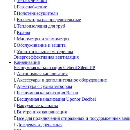

Теплосчетчики

Газоснабжение

Полотенцесушители

Коллекторы распределительные

Теплоизоляция для труб

Краны

Манометры и термометры

Обслуживание и защита

Уплотнительные материалы
Энергоэффективная вентиляция
Канализация
Бесшумная канализация Geberit Silent-PP

Автономная канализация

Аксессуары и дополнительное оборудование

Арматура с сухим затвором

Бесшумная канализация Rehau

Бесшумная канализация Uponor Decibel

Вакуумные клапаны

Внутренняя канализация

Все для подключения стиральных и посудомоечных ма

Дождевая и дренажная