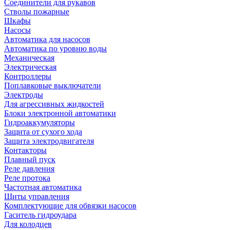
Соединители для рукавов
Стволы пожарные
Шкафы
Насосы
Автоматика для насосов
Автоматика по уровню воды
Механическая
Электрическая
Контроллеры
Поплавковые выключатели
Электроды
Для агрессивных жидкостей
Блоки электронной автоматики
Гидроаккумуляторы
Защита от сухого хода
Защита электродвигателя
Контакторы
Плавный пуск
Реле давления
Реле протока
Частотная автоматика
Щиты управления
Комплектующие для обвязки насосов
Гаситель гидроудара
Для колодцев