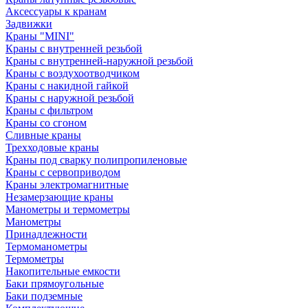
Аксессуары к кранам
Задвижки
Краны "MINI"
Краны с внутренней резьбой
Краны с внутренней-наружной резьбой
Краны с воздухоотводчиком
Краны с накидной гайкой
Краны с наружной резьбой
Краны с фильтром
Краны со сгоном
Сливные краны
Трехходовые краны
Краны под сварку полипропиленовые
Краны с сервоприводом
Краны электромагнитные
Незамерзающие краны
Манометры и термометры
Манометры
Принадлежности
Термоманометры
Термометры
Накопительные емкости
Баки прямоугольные
Баки подземные