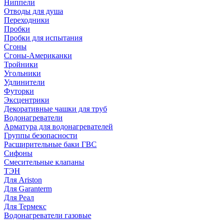
Ниппели
Отводы для душа
Переходники
Пробки
Пробки для испытания
Сгоны
Сгоны-Американки
Тройники
Угольники
Удлинители
Футорки
Эксцентрики
Декоративные чашки для труб
Водонагреватели
Арматура для водонагревателей
Группы безопасности
Расширительные баки ГВС
Сифоны
Смесительные клапаны
ТЭН
Для Ariston
Для Garanterm
Для Реал
Для Термекс
Водонагреватели газовые