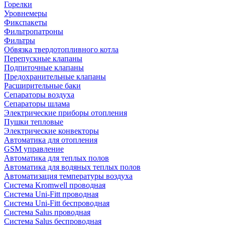
Горелки
Уровнемеры
Фикспакеты
Фильтропатроны
Фильтры
Обвязка твердотопливного котла
Перепускные клапаны
Подпиточные клапаны
Предохранительные клапаны
Расширительные баки
Сепараторы воздуха
Сепараторы шлама
Электрические приборы отопления
Пушки тепловые
Электрические конвекторы
Автоматика для отопления
GSM управление
Автоматика для теплых полов
Автоматика для водяных теплых полов
Автоматизация температуры воздуха
Система Kromwell проводная
Система Uni-Fitt проводная
Система Uni-Fitt беспроводная
Система Salus проводная
Система Salus беспроводная