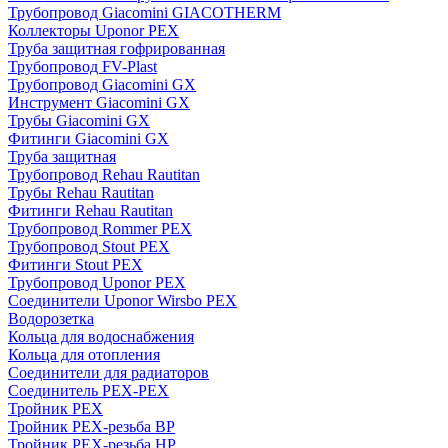
Трубопровод Giacomini GIACOTHERM
Коллекторы Uponor PEX
Труба защитная гофрированная
Трубопровод FV-Plast
Трубопровод Giacomini GX
Инструмент Giacomini GX
Трубы Giacomini GX
Фитинги Giacomini GX
Труба защитная
Трубопровод Rehau Rautitan
Трубы Rehau Rautitan
Фитинги Rehau Rautitan
Трубопровод Rommer PEX
Трубопровод Stout PEX
Фитинги Stout PEX
Трубопровод Uponor PEX
Соединители Uponor Wirsbo PEX
Водорозетка
Кольца для водоснабжения
Кольца для отопления
Соединители для радиаторов
Соединитель PEX-PEX
Тройник PEX
Тройник PEX-резьба ВР
Тройник PEX-резьба НР