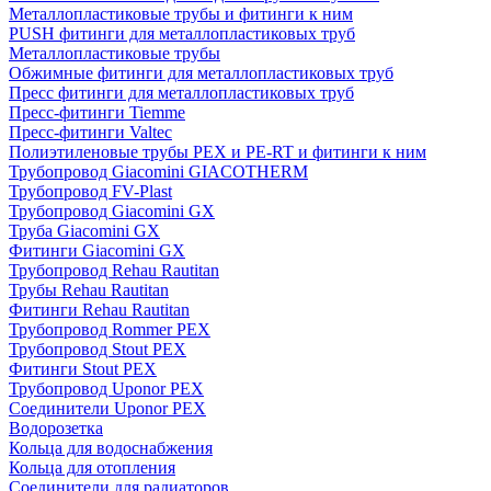
Металлопластиковые трубы и фитинги к ним
PUSH фитинги для металлопластиковых труб
Металлопластиковые трубы
Обжимные фитинги для металлопластиковых труб
Пресс фитинги для металлопластиковых труб
Пресс-фитинги Tiemme
Пресс-фитинги Valtec
Полиэтиленовые трубы PEX и PE-RT и фитинги к ним
Трубопровод Giacomini GIACOTHERM
Трубопровод FV-Plast
Трубопровод Giacomini GX
Труба Giacomini GX
Фитинги Giacomini GX
Трубопровод Rehau Rautitan
Трубы Rehau Rautitan
Фитинги Rehau Rautitan
Трубопровод Rommer PEX
Трубопровод Stout PEX
Фитинги Stout PEX
Трубопровод Uponor PEX
Соединители Uponor PEX
Водорозетка
Кольца для водоснабжения
Кольца для отопления
Соединители для радиаторов