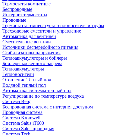
Термостаты комнатные
Беспроводные
Интернет термостаты
Проводные
Термостаты температуры теплоносителя и трубы
Трехходовые смесители и управление
Автоматика для вентилей
Смесительные вентили
Источники бесперебойного питания
Стабилизаторы напряжения
Теплоаккумуляторы и бойлеры
Бойлеры косвенного нагрева
Теплоаккумуляторы
Теплоносители
Отопление Теплый пол
Водяной теплый пол
Автоматика системы теплый пол
Регулирование по температуре воздуха
Система Berg
Беспроводная система с интернет доступом
Проводная система
Система Kromwell
Система Salus iT600
Система Salus проводная
Система Tech