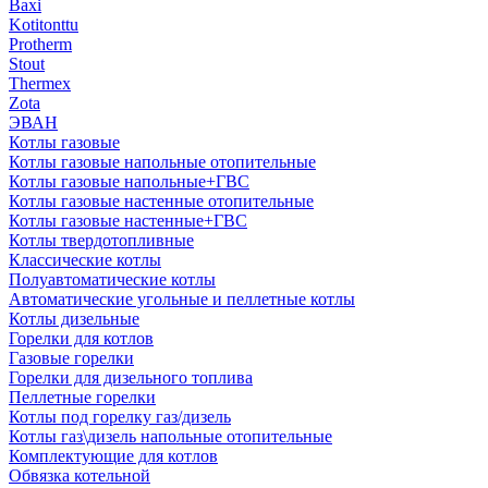
Baxi
Kotitonttu
Protherm
Stout
Thermex
Zota
ЭВАН
Котлы газовые
Котлы газовые напольные отопительные
Котлы газовые напольные+ГВС
Котлы газовые настенные отопительные
Котлы газовые настенные+ГВС
Котлы твердотопливные
Классические котлы
Полуавтоматические котлы
Автоматические угольные и пеллетные котлы
Котлы дизельные
Горелки для котлов
Газовые горелки
Горелки для дизельного топлива
Пеллетные горелки
Котлы под горелку газ/дизель
Котлы газ\дизель напольные отопительные
Комплектующие для котлов
Обвязка котельной