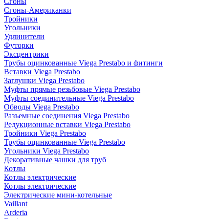
Сгоны
Сгоны-Американки
Тройники
Угольники
Удлинители
Футорки
Эксцентрики
Трубы оцинкованные Viega Prestabo и фитинги
Вставки Viega Prestabo
Заглушки Viega Prestabo
Муфты прямые резьбовые Viega Prestabo
Муфты соединительные Viega Prestabo
Обводы Viega Prestabo
Разъемные соединения Viega Prestabo
Редукционные вставки Viega Prestabo
Тройники Viega Prestabo
Трубы оцинкованные Viega Prestabo
Угольники Viega Prestabo
Декоративные чашки для труб
Котлы
Котлы электрические
Котлы электрические
Электрические мини-котельные
Vaillant
Arderia