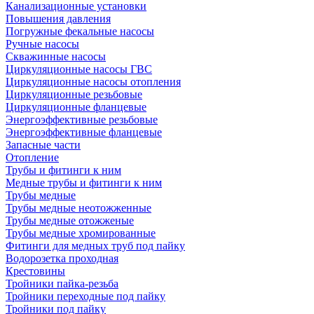
Канализационные установки
Повышения давления
Погружные фекальные насосы
Ручные насосы
Скважинные насосы
Циркуляционные насосы ГВС
Циркуляционные насосы отопления
Циркуляционные резьбовые
Циркуляционные фланцевые
Энергоэффективные резьбовые
Энергоэффективные фланцевые
Запасные части
Отопление
Трубы и фитинги к ним
Медные трубы и фитинги к ним
Трубы медные
Трубы медные неотожженные
Трубы медные отожженые
Трубы медные хромированные
Фитинги для медных труб под пайку
Водорозетка проходная
Крестовины
Тройники пайка-резьба
Тройники переходные под пайку
Тройники под пайку