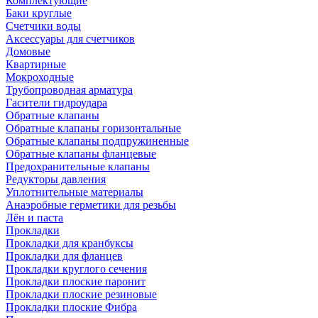
Комплектующие
Баки круглые
Счетчики воды
Аксессуары для счетчиков
Домовые
Квартирные
Мокроходные
Трубопроводная арматура
Гасители гидроудара
Обратные клапаны
Обратные клапаны горизонтальные
Обратные клапаны подпружиненные
Обратные клапаны фланцевые
Предохранительные клапаны
Редукторы давления
Уплотнительные материалы
Анаэробные герметики для резьбы
Лён и паста
Прокладки
Прокладки для кранбуксы
Прокладки для фланцев
Прокладки круглого сечения
Прокладки плоские паронит
Прокладки плоские резиновые
Прокладки плоские Фибра