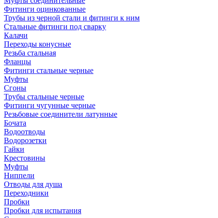
Муфты соединительные
Фитинги оцинкованные
Трубы из черной стали и фитинги к ним
Стальные фитинги под сварку
Калачи
Переходы конусные
Резьба стальная
Фланцы
Фитинги стальные черные
Муфты
Сгоны
Трубы стальные черные
Фитинги чугунные черные
Резьбовые соединители латунные
Бочата
Водоотводы
Водорозетки
Гайки
Крестовины
Муфты
Ниппели
Отводы для душа
Переходники
Пробки
Пробки для испытания