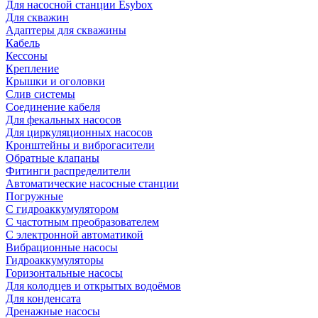
Для насосной станции Esybox
Для скважин
Адаптеры для скважины
Кабель
Кессоны
Крепление
Крышки и оголовки
Слив системы
Соединение кабеля
Для фекальных насосов
Для циркуляционных насосов
Кронштейны и виброгасители
Обратные клапаны
Фитинги распределители
Автоматические насосные станции
Погружные
С гидроаккумулятором
С частотным преобразователем
С электронной автоматикой
Вибрационные насосы
Гидроаккумуляторы
Горизонтальные насосы
Для колодцев и открытых водоёмов
Для конденсата
Дренажные насосы