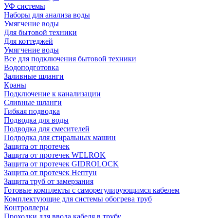
УФ системы
Наборы для анализа воды
Умягчение воды
Для бытовой техники
Для коттеджей
Умягчение воды
Все для подключения бытовой техники
Водоподготовка
Заливные шланги
Краны
Подключение к канализации
Сливные шланги
Гибкая подводка
Подводка для воды
Подводка для смесителей
Подводка для стиральных машин
Защита от протечек
Защита от протечек WELROK
Защита от протечек GIDROLOCK
Защита от протечек Нептун
Защита труб от замерзания
Готовые комплекты с саморегулирующимся кабелем
Комплектующие для системы обогрева труб
Контроллеры
Проходки для ввода кабеля в трубу