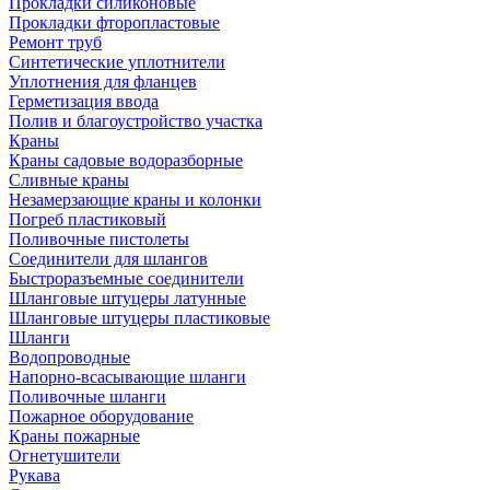
Прокладки силиконовые
Прокладки фторопластовые
Ремонт труб
Синтетические уплотнители
Уплотнения для фланцев
Герметизация ввода
Полив и благоустройство участка
Краны
Краны садовые водоразборные
Сливные краны
Незамерзающие краны и колонки
Погреб пластиковый
Поливочные пистолеты
Соединители для шлангов
Быстроразъемные соединители
Шланговые штуцеры латунные
Шланговые штуцеры пластиковые
Шланги
Водопроводные
Напорно-всасывающие шланги
Поливочные шланги
Пожарное оборудование
Краны пожарные
Огнетушители
Рукава