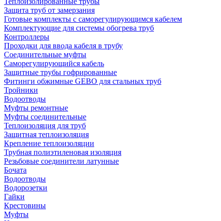
Теплоизолированные трубы
Защита труб от замерзания
Готовые комплекты с саморегулирующимся кабелем
Комплектующие для системы обогрева труб
Контроллеры
Проходки для ввода кабеля в трубу
Соединительные муфты
Саморегулирующийся кабель
Защитные трубы гофрированные
Фитинги обжимные GEBO для стальных труб
Тройники
Водоотводы
Муфты ремонтные
Муфты соединительные
Теплоизоляция для труб
Защитная теплоизоляция
Крепление теплоизоляции
Трубная полиэтиленовая изоляция
Резьбовые соединители латунные
Бочата
Водоотводы
Водорозетки
Гайки
Крестовины
Муфты