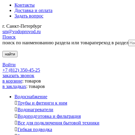
Контакты
Доставка и оплата
Задать вопрос
г. Санкт-Петербург
sm@vodoprovod.ru
Поиск
поиск по наименованию раздела или товара
переход в раздел
Войти
+7 (812) 350-45-25
заказать звонок
в корзине
:
товаров
в закладках
:
товаров
Водоснабжение

Трубы и фитинги к ним

Водонагреватели

Водоподготовка и фильтрация

Все для подключения бытовой техники

Гибкая подводка