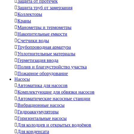

Защита от протечек

Защита труб от замерзания

Коллекторы

Краны

Манометры и термометры

Накопительные емкости

Счетчики воды

Трубопроводная арматура

Уплотнительные материалы

Герметизация ввода

Полив и благоустройство участка

Пожарное оборудование
Насосы

Автоматика для насосов

Комплектующие для обвязки насосов

Автоматические насосные станции

Вибрационные насосы

Гидроаккумуляторы

Горизонтальные насосы

Для колодцев и открытых водоёмов

Для конденсата