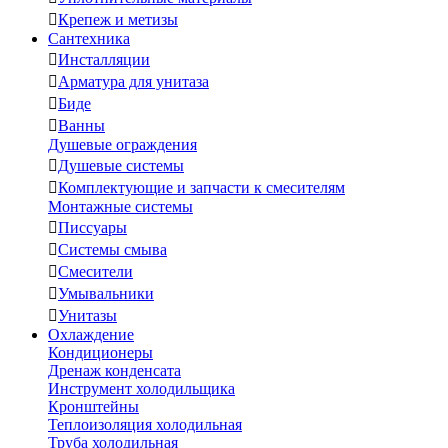

Крепеж и метизы
Сантехника

Инсталляции

Арматура для унитаза

Биде

Ванны
Душевые ограждения

Душевые системы

Комплектующие и запчасти к смесителям
Монтажные системы

Писсуары

Системы смыва

Смесители

Умывальники

Унитазы
Охлаждение
Кондиционеры
Дренаж конденсата
Инструмент холодильщика
Кронштейны
Теплоизоляция холодильная
Труба холодильная