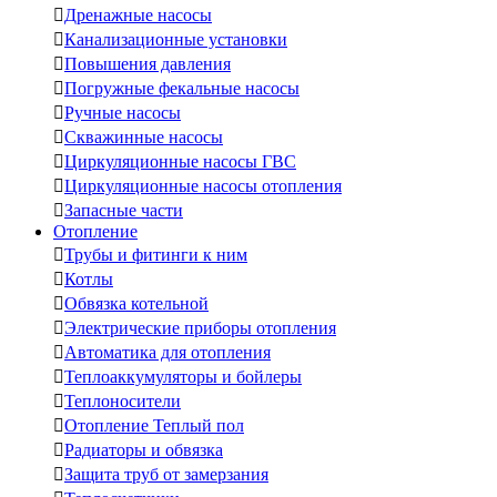

Дренажные насосы

Канализационные установки

Повышения давления

Погружные фекальные насосы

Ручные насосы

Скважинные насосы

Циркуляционные насосы ГВС

Циркуляционные насосы отопления

Запасные части
Отопление

Трубы и фитинги к ним

Котлы

Обвязка котельной

Электрические приборы отопления

Автоматика для отопления

Теплоаккумуляторы и бойлеры

Теплоносители

Отопление Теплый пол

Радиаторы и обвязка

Защита труб от замерзания