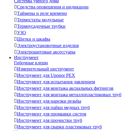
Системы умного дома

Средства оповещения и индикации

Таймеры и реле времени

Термостаты модульные

Термоусадочные трубки

УЗО

Щитки и шкафы

Электроустановочные изделия

Электрощитовые аксессуары
Инструмент
Гибочные клещи

Измерительный инструмент

Инструмент для Uponor PEX

Инструмент для испытания давлением

Инструмент для монтажа аксиальных фитингов

Инструмент для монтажа металлопластиковых труб

Инструмент для нарезки резьбы

Инструмент для пайки медных труб

Инструмент для промывки систем

Инструмент для прочистки труб

Инструмент для сварки пластиковых труб