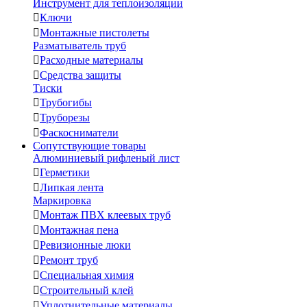
Инструмент для теплоизоляции

Ключи

Монтажные пистолеты
Разматыватель труб

Расходные материалы

Средства защиты
Тиски

Трубогибы

Труборезы

Фаскосниматели
Сопутствующие товары
Алюминиевый рифленый лист

Герметики

Липкая лента
Маркировка

Монтаж ПВХ клеевых труб

Монтажная пена

Ревизионные люки

Ремонт труб

Специальная химия

Строительный клей

Уплотнительные материалы