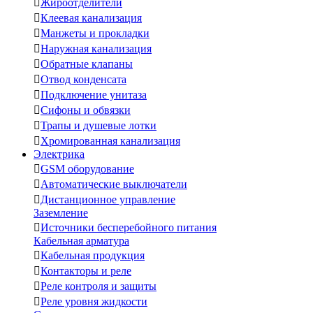

Жироотделители

Клеевая канализация

Манжеты и прокладки

Наружная канализация

Обратные клапаны

Отвод конденсата

Подключение унитаза

Сифоны и обвязки

Трапы и душевые лотки

Хромированная канализация
Электрика

GSM оборудование

Автоматические выключатели

Дистанционное управление
Заземление

Источники бесперебойного питания
Кабельная арматура

Кабельная продукция

Контакторы и реле

Реле контроля и защиты

Реле уровня жидкости