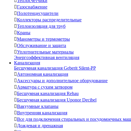

Теплосчетчики

Газоснабжение

Полотенцесушители

Коллекторы распределительные

Теплоизоляция для труб

Краны

Манометры и термометры

Обслуживание и защита

Уплотнительные материалы
Энергоэффективная вентиляция
Канализация
Бесшумная канализация Geberit Silent-PP

Автономная канализация

Аксессуары и дополнительное оборудование

Арматура с сухим затвором

Бесшумная канализация Rehau

Бесшумная канализация Uponor Decibel

Вакуумные клапаны

Внутренняя канализация

Все для подключения стиральных и посудомоечных ма

Дождевая и дренажная