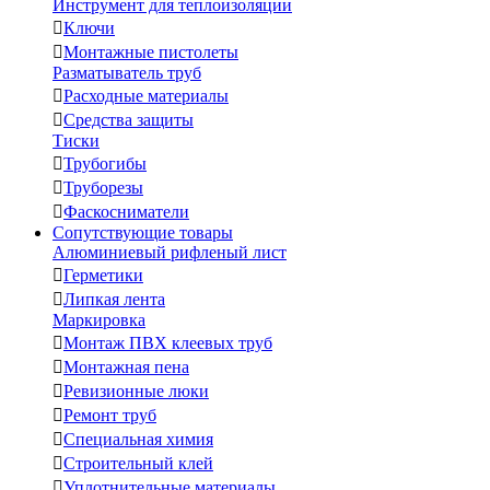
Инструмент для теплоизоляции

Ключи

Монтажные пистолеты
Разматыватель труб

Расходные материалы

Средства защиты
Тиски

Трубогибы

Труборезы

Фаскосниматели
Сопутствующие товары
Алюминиевый рифленый лист

Герметики

Липкая лента
Маркировка

Монтаж ПВХ клеевых труб

Монтажная пена

Ревизионные люки

Ремонт труб

Специальная химия

Строительный клей

Уплотнительные материалы