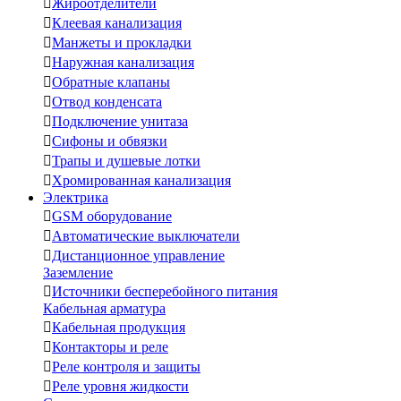

Жироотделители

Клеевая канализация

Манжеты и прокладки

Наружная канализация

Обратные клапаны

Отвод конденсата

Подключение унитаза

Сифоны и обвязки

Трапы и душевые лотки

Хромированная канализация
Электрика

GSM оборудование

Автоматические выключатели

Дистанционное управление
Заземление

Источники бесперебойного питания
Кабельная арматура

Кабельная продукция

Контакторы и реле

Реле контроля и защиты

Реле уровня жидкости