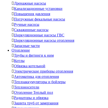

Дренажные насосы

Канализационные установки

Повышения давления

Погружные фекальные насосы

Ручные насосы

Скважинные насосы

Циркуляционные насосы ГВС

Циркуляционные насосы отопления

Запасные части
Отопление

Трубы и фитинги к ним

Котлы

Обвязка котельной

Электрические приборы отопления

Автоматика для отопления

Теплоаккумуляторы и бойлеры

Теплоносители

Отопление Теплый пол

Радиаторы и обвязка

Защита труб от замерзания