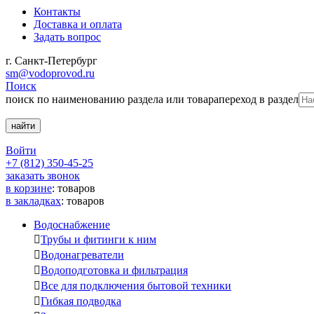
Контакты
Доставка и оплата
Задать вопрос
г. Санкт-Петербург
sm@vodoprovod.ru
Поиск
поиск по наименованию раздела или товара
переход в раздел
Войти
+7 (812) 350-45-25
заказать звонок
в корзине
:
товаров
в закладках
:
товаров
Водоснабжение

Трубы и фитинги к ним

Водонагреватели

Водоподготовка и фильтрация

Все для подключения бытовой техники

Гибкая подводка