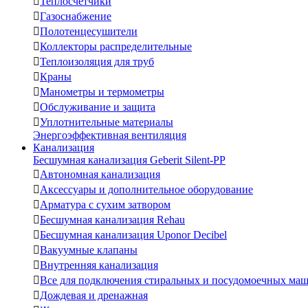

Теплосчетчики

Газоснабжение

Полотенцесушители

Коллекторы распределительные

Теплоизоляция для труб

Краны

Манометры и термометры

Обслуживание и защита

Уплотнительные материалы
Энергоэффективная вентиляция
Канализация
Бесшумная канализация Geberit Silent-PP

Автономная канализация

Аксессуары и дополнительное оборудование

Арматура с сухим затвором

Бесшумная канализация Rehau

Бесшумная канализация Uponor Decibel

Вакуумные клапаны

Внутренняя канализация

Все для подключения стиральных и посудомоечных ма

Дождевая и дренажная