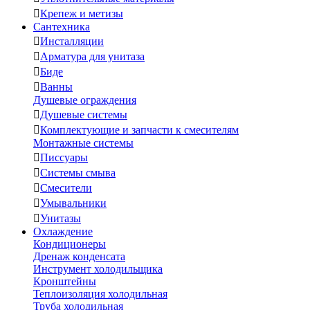

Крепеж и метизы
Сантехника

Инсталляции

Арматура для унитаза

Биде

Ванны
Душевые ограждения

Душевые системы

Комплектующие и запчасти к смесителям
Монтажные системы

Писсуары

Системы смыва

Смесители

Умывальники

Унитазы
Охлаждение
Кондиционеры
Дренаж конденсата
Инструмент холодильщика
Кронштейны
Теплоизоляция холодильная
Труба холодильная