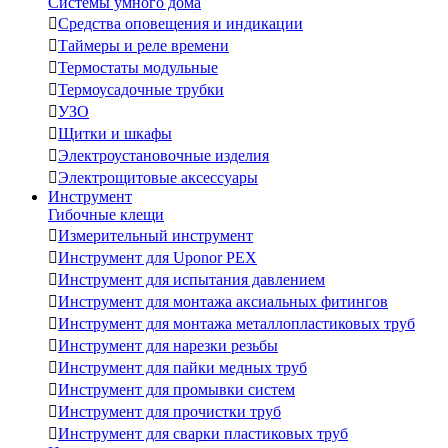
Системы умного дома

Средства оповещения и индикации

Таймеры и реле времени

Термостаты модульные

Термоусадочные трубки

УЗО

Щитки и шкафы

Электроустановочные изделия

Электрощитовые аксессуары
Инструмент
Гибочные клещи

Измерительный инструмент

Инструмент для Uponor PEX

Инструмент для испытания давлением

Инструмент для монтажа аксиальных фитингов

Инструмент для монтажа металлопластиковых труб

Инструмент для нарезки резьбы

Инструмент для пайки медных труб

Инструмент для промывки систем

Инструмент для прочистки труб

Инструмент для сварки пластиковых труб