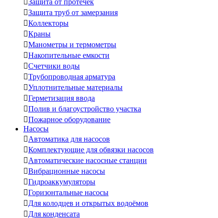

Защита от протечек

Защита труб от замерзания

Коллекторы

Краны

Манометры и термометры

Накопительные емкости

Счетчики воды

Трубопроводная арматура

Уплотнительные материалы

Герметизация ввода

Полив и благоустройство участка

Пожарное оборудование
Насосы

Автоматика для насосов

Комплектующие для обвязки насосов

Автоматические насосные станции

Вибрационные насосы

Гидроаккумуляторы

Горизонтальные насосы

Для колодцев и открытых водоёмов

Для конденсата