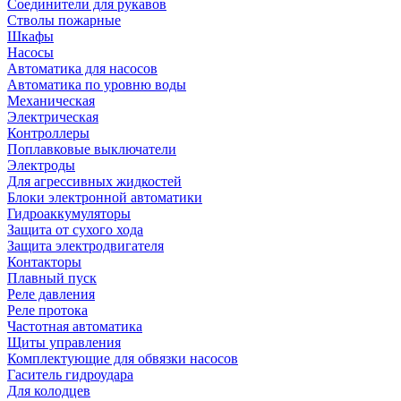
Соединители для рукавов
Стволы пожарные
Шкафы
Насосы
Автоматика для насосов
Автоматика по уровню воды
Механическая
Электрическая
Контроллеры
Поплавковые выключатели
Электроды
Для агрессивных жидкостей
Блоки электронной автоматики
Гидроаккумуляторы
Защита от сухого хода
Защита электродвигателя
Контакторы
Плавный пуск
Реле давления
Реле протока
Частотная автоматика
Щиты управления
Комплектующие для обвязки насосов
Гаситель гидроудара
Для колодцев