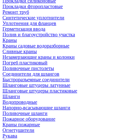
Прокладки силиконовые
Прокладки фторопластовые
Ремонт труб
Синтетические уплотнители
Уплотнения для фланцев
Герметизация ввода
Полив и благоустройство участка
Краны
Краны садовые водоразборные
Сливные краны
Незамерзающие краны и колонки
Погреб пластиковый
Поливочные пистолеты
Соединители для шлангов
Быстроразъемные соединители
Шланговые штуцеры латунные
Шланговые штуцеры пластиковые
Шланги
Водопроводные
Напорно-всасывающие шланги
Поливочные шланги
Пожарное оборудование
Краны пожарные
Огнетушители
Рукава