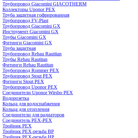
Трубопровод Giacomini GIACOTHERM
Коллекторы Uponor PEX
Труба защитная гофрированная
Трубопровод FV-Plast
Трубопровод Giacomini GX
Инструмент Giacomini GX
Трубы Giacomini GX
Фитинги Giacomini GX
Труба защитная
Трубопровод Rehau Rautitan
Трубы Rehau Rautitan
Фитинги Rehau Rautitan
Трубопровод Rommer PEX
Трубопровод Stout PEX
Фитинги Stout PEX
Трубопровод Uponor PEX
Соединители Uponor Wirsbo PEX
Водорозетка
Кольца для водоснабжения
Кольца для отопления
Соединители для радиаторов
Соединитель PEX-PEX
Тройник PEX
Тройник PEX-резьба ВР
Тройник PEX-резьба НР