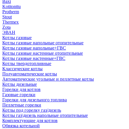
Baxi
Kotitonttu
Protherm
Stout
Thermex
Zota
ЭВАН
Котлы газовые
Котлы газовые напольные отопительные
Котлы газовые напольные+ГВС
Котлы газовые настенные отопительные
Котлы газовые настенные+ГВС
Котлы твердотопливные
Классические котлы
Полуавтоматические котлы
Автоматические угольные и пеллетные котлы
Котлы дизельные
Горелки для котлов
Газовые горелки
Горелки для дизельного топлива
Пеллетные горелки
Котлы под горелку газ/дизель
Котлы газ\дизель напольные отопительные
Комплектующие для котлов
Обвязка котельной