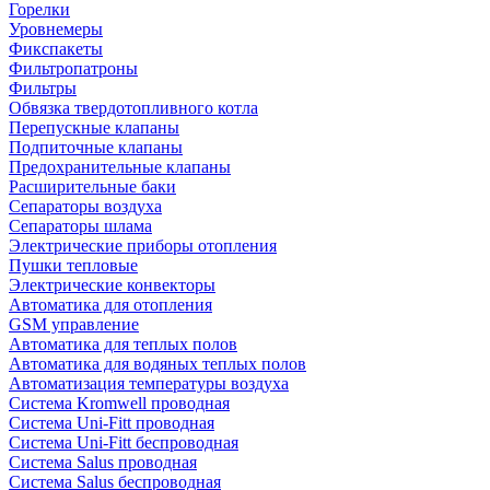
Горелки
Уровнемеры
Фикспакеты
Фильтропатроны
Фильтры
Обвязка твердотопливного котла
Перепускные клапаны
Подпиточные клапаны
Предохранительные клапаны
Расширительные баки
Сепараторы воздуха
Сепараторы шлама
Электрические приборы отопления
Пушки тепловые
Электрические конвекторы
Автоматика для отопления
GSM управление
Автоматика для теплых полов
Автоматика для водяных теплых полов
Автоматизация температуры воздуха
Система Kromwell проводная
Система Uni-Fitt проводная
Система Uni-Fitt беспроводная
Система Salus проводная
Система Salus беспроводная