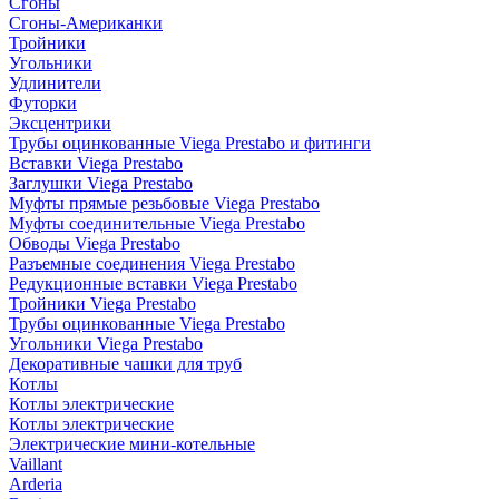
Сгоны
Сгоны-Американки
Тройники
Угольники
Удлинители
Футорки
Эксцентрики
Трубы оцинкованные Viega Prestabo и фитинги
Вставки Viega Prestabo
Заглушки Viega Prestabo
Муфты прямые резьбовые Viega Prestabo
Муфты соединительные Viega Prestabo
Обводы Viega Prestabo
Разъемные соединения Viega Prestabo
Редукционные вставки Viega Prestabo
Тройники Viega Prestabo
Трубы оцинкованные Viega Prestabo
Угольники Viega Prestabo
Декоративные чашки для труб
Котлы
Котлы электрические
Котлы электрические
Электрические мини-котельные
Vaillant
Arderia