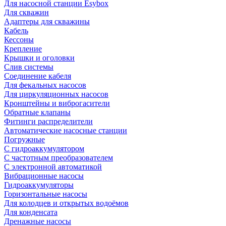
Для насосной станции Esybox
Для скважин
Адаптеры для скважины
Кабель
Кессоны
Крепление
Крышки и оголовки
Слив системы
Соединение кабеля
Для фекальных насосов
Для циркуляционных насосов
Кронштейны и виброгасители
Обратные клапаны
Фитинги распределители
Автоматические насосные станции
Погружные
С гидроаккумулятором
С частотным преобразователем
С электронной автоматикой
Вибрационные насосы
Гидроаккумуляторы
Горизонтальные насосы
Для колодцев и открытых водоёмов
Для конденсата
Дренажные насосы