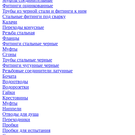
Муфты соединительные
Фитинги оцинкованные
Трубы из черной стали и фитинги к ним
Стальные фитинги под сварку
Калачи
Переходы конусные
Резьба стальная
Фланцы
Фитинги стальные черные
Муфты
Сгоны
Трубы стальные черные
Фитинги чугунные черные
Резьбовые соединители латунные
Бочата
Водоотводы
Водорозетки
Гайки
Крестовины
Муфты
Ниппели
Отводы для душа
Переходники
Пробки
Пробки для испытания