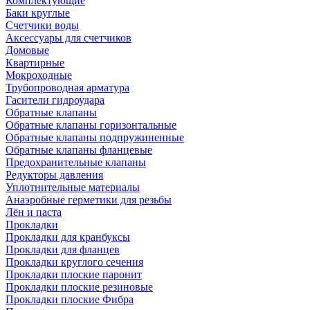
Комплектующие
Баки круглые
Счетчики воды
Аксессуары для счетчиков
Домовые
Квартирные
Мокроходные
Трубопроводная арматура
Гасители гидроудара
Обратные клапаны
Обратные клапаны горизонтальные
Обратные клапаны подпружиненные
Обратные клапаны фланцевые
Предохранительные клапаны
Редукторы давления
Уплотнительные материалы
Анаэробные герметики для резьбы
Лён и паста
Прокладки
Прокладки для кранбуксы
Прокладки для фланцев
Прокладки круглого сечения
Прокладки плоские паронит
Прокладки плоские резиновые
Прокладки плоские Фибра