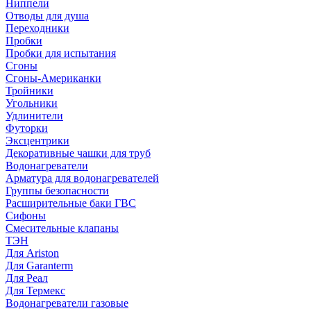
Ниппели
Отводы для душа
Переходники
Пробки
Пробки для испытания
Сгоны
Сгоны-Американки
Тройники
Угольники
Удлинители
Футорки
Эксцентрики
Декоративные чашки для труб
Водонагреватели
Арматура для водонагревателей
Группы безопасности
Расширительные баки ГВС
Сифоны
Смесительные клапаны
ТЭН
Для Ariston
Для Garanterm
Для Реал
Для Термекс
Водонагреватели газовые