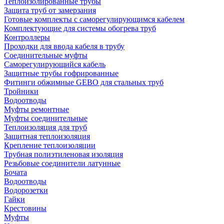
Теплоизолированные трубы
Защита труб от замерзания
Готовые комплекты с саморегулирующимся кабелем
Комплектующие для системы обогрева труб
Контроллеры
Проходки для ввода кабеля в трубу
Соединительные муфты
Саморегулирующийся кабель
Защитные трубы гофрированные
Фитинги обжимные GEBO для стальных труб
Тройники
Водоотводы
Муфты ремонтные
Муфты соединительные
Теплоизоляция для труб
Защитная теплоизоляция
Крепление теплоизоляции
Трубная полиэтиленовая изоляция
Резьбовые соединители латунные
Бочата
Водоотводы
Водорозетки
Гайки
Крестовины
Муфты