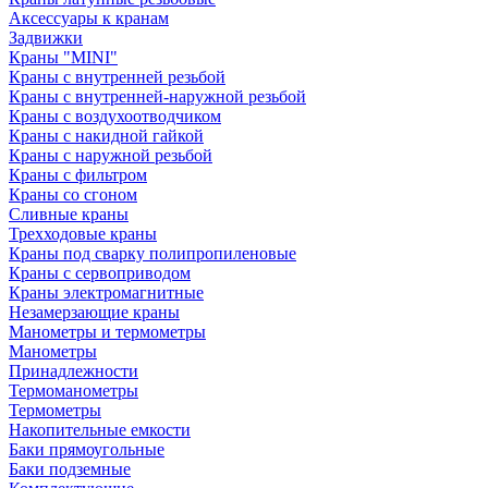
Аксессуары к кранам
Задвижки
Краны "MINI"
Краны с внутренней резьбой
Краны с внутренней-наружной резьбой
Краны с воздухоотводчиком
Краны с накидной гайкой
Краны с наружной резьбой
Краны с фильтром
Краны со сгоном
Сливные краны
Трехходовые краны
Краны под сварку полипропиленовые
Краны с сервоприводом
Краны электромагнитные
Незамерзающие краны
Манометры и термометры
Манометры
Принадлежности
Термоманометры
Термометры
Накопительные емкости
Баки прямоугольные
Баки подземные