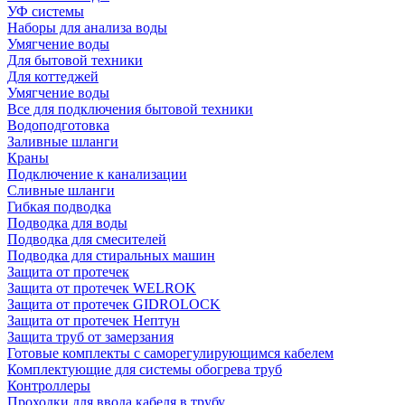
УФ системы
Наборы для анализа воды
Умягчение воды
Для бытовой техники
Для коттеджей
Умягчение воды
Все для подключения бытовой техники
Водоподготовка
Заливные шланги
Краны
Подключение к канализации
Сливные шланги
Гибкая подводка
Подводка для воды
Подводка для смесителей
Подводка для стиральных машин
Защита от протечек
Защита от протечек WELROK
Защита от протечек GIDROLOCK
Защита от протечек Нептун
Защита труб от замерзания
Готовые комплекты с саморегулирующимся кабелем
Комплектующие для системы обогрева труб
Контроллеры
Проходки для ввода кабеля в трубу