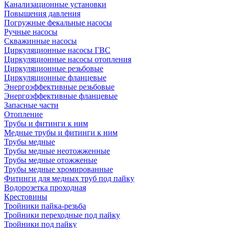
Канализационные установки
Повышения давления
Погружные фекальные насосы
Ручные насосы
Скважинные насосы
Циркуляционные насосы ГВС
Циркуляционные насосы отопления
Циркуляционные резьбовые
Циркуляционные фланцевые
Энергоэффективные резьбовые
Энергоэффективные фланцевые
Запасные части
Отопление
Трубы и фитинги к ним
Медные трубы и фитинги к ним
Трубы медные
Трубы медные неотожженные
Трубы медные отожженые
Трубы медные хромированные
Фитинги для медных труб под пайку
Водорозетка проходная
Крестовины
Тройники пайка-резьба
Тройники переходные под пайку
Тройники под пайку