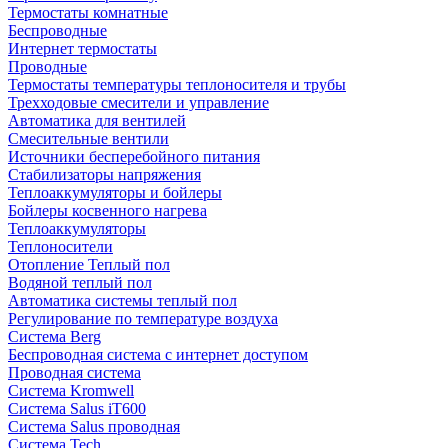
Термостаты комнатные
Беспроводные
Интернет термостаты
Проводные
Термостаты температуры теплоносителя и трубы
Трехходовые смесители и управление
Автоматика для вентилей
Смесительные вентили
Источники бесперебойного питания
Стабилизаторы напряжения
Теплоаккумуляторы и бойлеры
Бойлеры косвенного нагрева
Теплоаккумуляторы
Теплоносители
Отопление Теплый пол
Водяной теплый пол
Автоматика системы теплый пол
Регулирование по температуре воздуха
Система Berg
Беспроводная система с интернет доступом
Проводная система
Система Kromwell
Система Salus iT600
Система Salus проводная
Система Tech