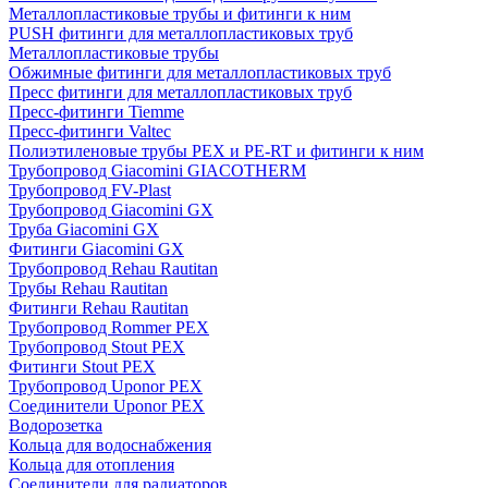
Металлопластиковые трубы и фитинги к ним
PUSH фитинги для металлопластиковых труб
Металлопластиковые трубы
Обжимные фитинги для металлопластиковых труб
Пресс фитинги для металлопластиковых труб
Пресс-фитинги Tiemme
Пресс-фитинги Valtec
Полиэтиленовые трубы PEX и PE-RT и фитинги к ним
Трубопровод Giacomini GIACOTHERM
Трубопровод FV-Plast
Трубопровод Giacomini GX
Труба Giacomini GX
Фитинги Giacomini GX
Трубопровод Rehau Rautitan
Трубы Rehau Rautitan
Фитинги Rehau Rautitan
Трубопровод Rommer PEX
Трубопровод Stout PEX
Фитинги Stout PEX
Трубопровод Uponor PEX
Соединители Uponor PEX
Водорозетка
Кольца для водоснабжения
Кольца для отопления
Соединители для радиаторов