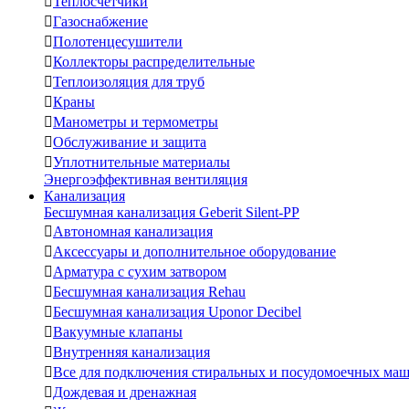

Теплосчетчики

Газоснабжение

Полотенцесушители

Коллекторы распределительные

Теплоизоляция для труб

Краны

Манометры и термометры

Обслуживание и защита

Уплотнительные материалы
Энергоэффективная вентиляция
Канализация
Бесшумная канализация Geberit Silent-PP

Автономная канализация

Аксессуары и дополнительное оборудование

Арматура с сухим затвором

Бесшумная канализация Rehau

Бесшумная канализация Uponor Decibel

Вакуумные клапаны

Внутренняя канализация

Все для подключения стиральных и посудомоечных ма

Дождевая и дренажная