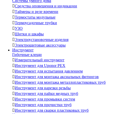
Системы умного дома

Средства оповещения и индикации

Таймеры и реле времени

Термостаты модульные

Термоусадочные трубки

УЗО

Щитки и шкафы

Электроустановочные изделия

Электрощитовые аксессуары
Инструмент
Гибочные клещи

Измерительный инструмент

Инструмент для Uponor PEX

Инструмент для испытания давлением

Инструмент для монтажа аксиальных фитингов

Инструмент для монтажа металлопластиковых труб

Инструмент для нарезки резьбы

Инструмент для пайки медных труб

Инструмент для промывки систем

Инструмент для прочистки труб

Инструмент для сварки пластиковых труб