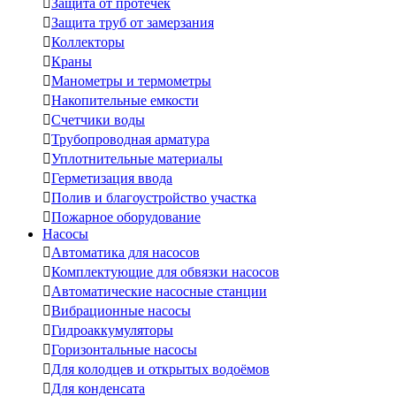

Защита от протечек

Защита труб от замерзания

Коллекторы

Краны

Манометры и термометры

Накопительные емкости

Счетчики воды

Трубопроводная арматура

Уплотнительные материалы

Герметизация ввода

Полив и благоустройство участка

Пожарное оборудование
Насосы

Автоматика для насосов

Комплектующие для обвязки насосов

Автоматические насосные станции

Вибрационные насосы

Гидроаккумуляторы

Горизонтальные насосы

Для колодцев и открытых водоёмов

Для конденсата