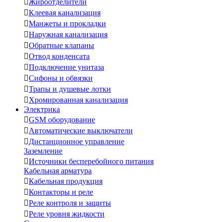

Жироотделители

Клеевая канализация

Манжеты и прокладки

Наружная канализация

Обратные клапаны

Отвод конденсата

Подключение унитаза

Сифоны и обвязки

Трапы и душевые лотки

Хромированная канализация
Электрика

GSM оборудование

Автоматические выключатели

Дистанционное управление
Заземление

Источники бесперебойного питания
Кабельная арматура

Кабельная продукция

Контакторы и реле

Реле контроля и защиты

Реле уровня жидкости