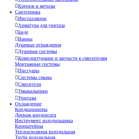

Крепеж и метизы
Сантехника

Инсталляции

Арматура для унитаза

Биде

Ванны
Душевые ограждения

Душевые системы

Комплектующие и запчасти к смесителям
Монтажные системы

Писсуары

Системы смыва

Смесители

Умывальники

Унитазы
Охлаждение
Кондиционеры
Дренаж конденсата
Инструмент холодильщика
Кронштейны
Теплоизоляция холодильная
Труба холодильная