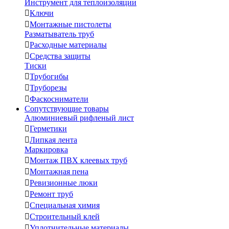
Инструмент для теплоизоляции

Ключи

Монтажные пистолеты
Разматыватель труб

Расходные материалы

Средства защиты
Тиски

Трубогибы

Труборезы

Фаскосниматели
Сопутствующие товары
Алюминиевый рифленый лист

Герметики

Липкая лента
Маркировка

Монтаж ПВХ клеевых труб

Монтажная пена

Ревизионные люки

Ремонт труб

Специальная химия

Строительный клей

Уплотнительные материалы