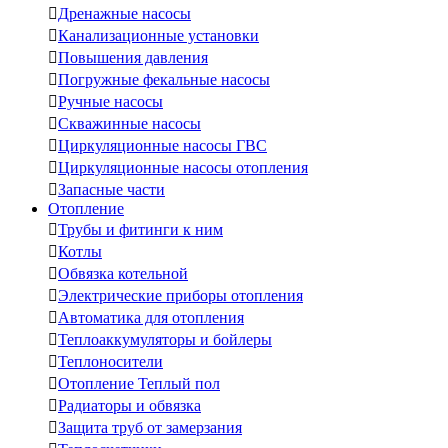

Дренажные насосы

Канализационные установки

Повышения давления

Погружные фекальные насосы

Ручные насосы

Скважинные насосы

Циркуляционные насосы ГВС

Циркуляционные насосы отопления

Запасные части
Отопление

Трубы и фитинги к ним

Котлы

Обвязка котельной

Электрические приборы отопления

Автоматика для отопления

Теплоаккумуляторы и бойлеры

Теплоносители

Отопление Теплый пол

Радиаторы и обвязка

Защита труб от замерзания