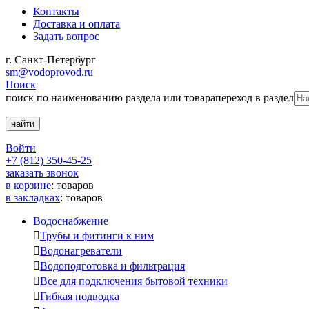
Контакты
Доставка и оплата
Задать вопрос
г. Санкт-Петербург
sm@vodoprovod.ru
Поиск
поиск по наименованию раздела или товара
переход в раздел
Войти
+7 (812) 350-45-25
заказать звонок
в корзине
:
товаров
в закладках
:
товаров
Водоснабжение

Трубы и фитинги к ним

Водонагреватели

Водоподготовка и фильтрация

Все для подключения бытовой техники

Гибкая подводка