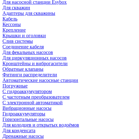
Для насосной станции Esybox
Для скважин
Адаптеры для скважины
Кабель
Кессоны
Крепление
Крышки и оголовки
Слив системы
Соединение кабеля
Для фекальных насосов
Для циркуляционных насосов
Кронштейны и виброгасители
Обратные клапаны
Фитинги распределители
Автоматические насосные станции
Погружные
С гидроаккумулятором
С частотным преобразователем
С электронной автоматикой
Вибрационные насосы
Гидроаккумуляторы
Горизонтальные насосы
Для колодцев и открытых водоёмов
Для конденсата
Дренажные насосы