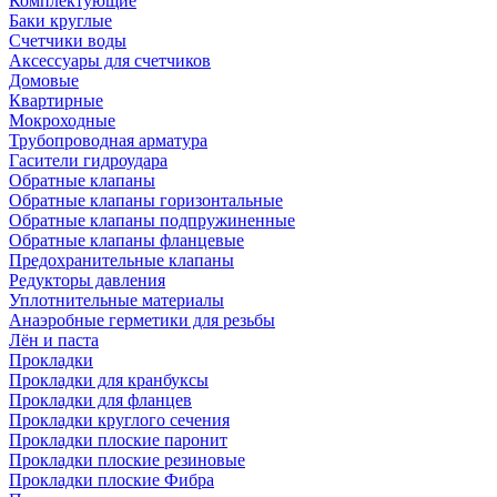
Комплектующие
Баки круглые
Счетчики воды
Аксессуары для счетчиков
Домовые
Квартирные
Мокроходные
Трубопроводная арматура
Гасители гидроудара
Обратные клапаны
Обратные клапаны горизонтальные
Обратные клапаны подпружиненные
Обратные клапаны фланцевые
Предохранительные клапаны
Редукторы давления
Уплотнительные материалы
Анаэробные герметики для резьбы
Лён и паста
Прокладки
Прокладки для кранбуксы
Прокладки для фланцев
Прокладки круглого сечения
Прокладки плоские паронит
Прокладки плоские резиновые
Прокладки плоские Фибра