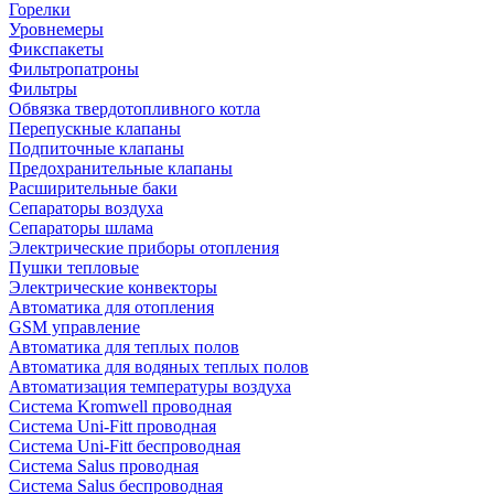
Горелки
Уровнемеры
Фикспакеты
Фильтропатроны
Фильтры
Обвязка твердотопливного котла
Перепускные клапаны
Подпиточные клапаны
Предохранительные клапаны
Расширительные баки
Сепараторы воздуха
Сепараторы шлама
Электрические приборы отопления
Пушки тепловые
Электрические конвекторы
Автоматика для отопления
GSM управление
Автоматика для теплых полов
Автоматика для водяных теплых полов
Автоматизация температуры воздуха
Система Kromwell проводная
Система Uni-Fitt проводная
Система Uni-Fitt беспроводная
Система Salus проводная
Система Salus беспроводная