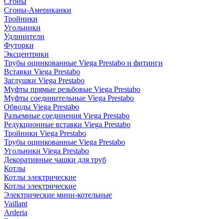
Сгоны
Сгоны-Американки
Тройники
Угольники
Удлинители
Футорки
Эксцентрики
Трубы оцинкованные Viega Prestabo и фитинги
Вставки Viega Prestabo
Заглушки Viega Prestabo
Муфты прямые резьбовые Viega Prestabo
Муфты соединительные Viega Prestabo
Обводы Viega Prestabo
Разъемные соединения Viega Prestabo
Редукционные вставки Viega Prestabo
Тройники Viega Prestabo
Трубы оцинкованные Viega Prestabo
Угольники Viega Prestabo
Декоративные чашки для труб
Котлы
Котлы электрические
Котлы электрические
Электрические мини-котельные
Vaillant
Arderia