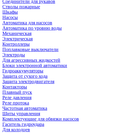
Соединители для рукавов
Стволы пожарные
Шкафы
Насосы
Автоматика для насосов
Автоматика по уровню воды
Механическая
Электрическая
Контроллеры
Поплавковые выключатели
Электроды
Для агрессивных жидкостей
Блоки электронной автоматики
Гидроаккумуляторы
Защита от сухого хода
Защита электродвигателя
Контакторы
Плавный пуск
Реле давления
Реле протока
Частотная автоматика
Щиты управления
Комплектующие для обвязки насосов
Гаситель гидроудара
Для колодцев