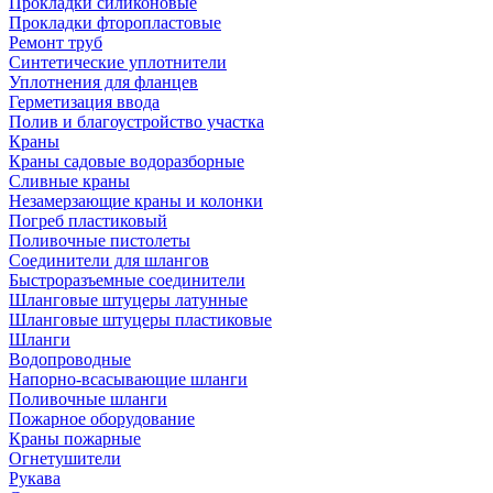
Прокладки силиконовые
Прокладки фторопластовые
Ремонт труб
Синтетические уплотнители
Уплотнения для фланцев
Герметизация ввода
Полив и благоустройство участка
Краны
Краны садовые водоразборные
Сливные краны
Незамерзающие краны и колонки
Погреб пластиковый
Поливочные пистолеты
Соединители для шлангов
Быстроразъемные соединители
Шланговые штуцеры латунные
Шланговые штуцеры пластиковые
Шланги
Водопроводные
Напорно-всасывающие шланги
Поливочные шланги
Пожарное оборудование
Краны пожарные
Огнетушители
Рукава