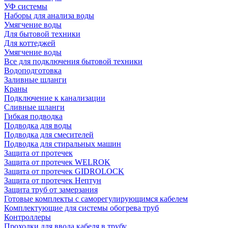
УФ системы
Наборы для анализа воды
Умягчение воды
Для бытовой техники
Для коттеджей
Умягчение воды
Все для подключения бытовой техники
Водоподготовка
Заливные шланги
Краны
Подключение к канализации
Сливные шланги
Гибкая подводка
Подводка для воды
Подводка для смесителей
Подводка для стиральных машин
Защита от протечек
Защита от протечек WELROK
Защита от протечек GIDROLOCK
Защита от протечек Нептун
Защита труб от замерзания
Готовые комплекты с саморегулирующимся кабелем
Комплектующие для системы обогрева труб
Контроллеры
Проходки для ввода кабеля в трубу