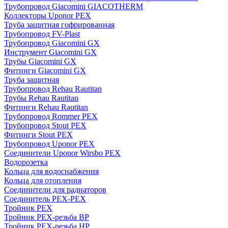
Трубопровод Giacomini GIACOTHERM
Коллекторы Uponor PEX
Труба защитная гофрированная
Трубопровод FV-Plast
Трубопровод Giacomini GX
Инструмент Giacomini GX
Трубы Giacomini GX
Фитинги Giacomini GX
Труба защитная
Трубопровод Rehau Rautitan
Трубы Rehau Rautitan
Фитинги Rehau Rautitan
Трубопровод Rommer PEX
Трубопровод Stout PEX
Фитинги Stout PEX
Трубопровод Uponor PEX
Соединители Uponor Wirsbo PEX
Водорозетка
Кольца для водоснабжения
Кольца для отопления
Соединители для радиаторов
Соединитель PEX-PEX
Тройник PEX
Тройник PEX-резьба ВР
Тройник PEX-резьба НР