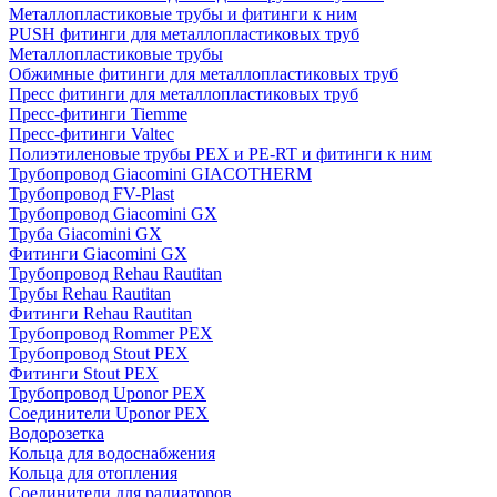
Металлопластиковые трубы и фитинги к ним
PUSH фитинги для металлопластиковых труб
Металлопластиковые трубы
Обжимные фитинги для металлопластиковых труб
Пресс фитинги для металлопластиковых труб
Пресс-фитинги Tiemme
Пресс-фитинги Valtec
Полиэтиленовые трубы PEX и PE-RT и фитинги к ним
Трубопровод Giacomini GIACOTHERM
Трубопровод FV-Plast
Трубопровод Giacomini GX
Труба Giacomini GX
Фитинги Giacomini GX
Трубопровод Rehau Rautitan
Трубы Rehau Rautitan
Фитинги Rehau Rautitan
Трубопровод Rommer PEX
Трубопровод Stout PEX
Фитинги Stout PEX
Трубопровод Uponor PEX
Соединители Uponor PEX
Водорозетка
Кольца для водоснабжения
Кольца для отопления
Соединители для радиаторов