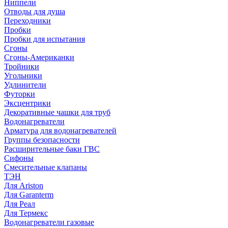
Ниппели
Отводы для душа
Переходники
Пробки
Пробки для испытания
Сгоны
Сгоны-Американки
Тройники
Угольники
Удлинители
Футорки
Эксцентрики
Декоративные чашки для труб
Водонагреватели
Арматура для водонагревателей
Группы безопасности
Расширительные баки ГВС
Сифоны
Смесительные клапаны
ТЭН
Для Ariston
Для Garanterm
Для Реал
Для Термекс
Водонагреватели газовые