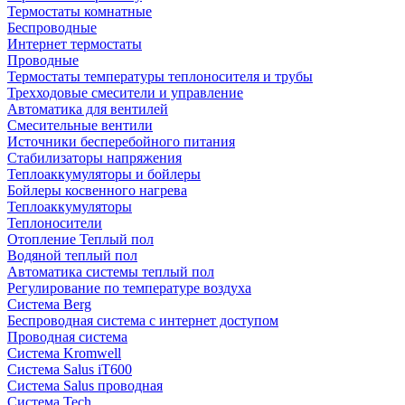
Термостаты комнатные
Беспроводные
Интернет термостаты
Проводные
Термостаты температуры теплоносителя и трубы
Трехходовые смесители и управление
Автоматика для вентилей
Смесительные вентили
Источники бесперебойного питания
Стабилизаторы напряжения
Теплоаккумуляторы и бойлеры
Бойлеры косвенного нагрева
Теплоаккумуляторы
Теплоносители
Отопление Теплый пол
Водяной теплый пол
Автоматика системы теплый пол
Регулирование по температуре воздуха
Система Berg
Беспроводная система с интернет доступом
Проводная система
Система Kromwell
Система Salus iT600
Система Salus проводная
Система Tech