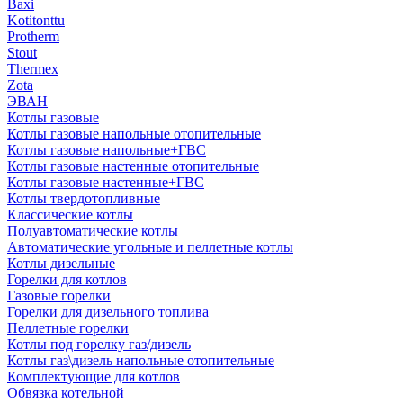
Baxi
Kotitonttu
Protherm
Stout
Thermex
Zota
ЭВАН
Котлы газовые
Котлы газовые напольные отопительные
Котлы газовые напольные+ГВС
Котлы газовые настенные отопительные
Котлы газовые настенные+ГВС
Котлы твердотопливные
Классические котлы
Полуавтоматические котлы
Автоматические угольные и пеллетные котлы
Котлы дизельные
Горелки для котлов
Газовые горелки
Горелки для дизельного топлива
Пеллетные горелки
Котлы под горелку газ/дизель
Котлы газ\дизель напольные отопительные
Комплектующие для котлов
Обвязка котельной