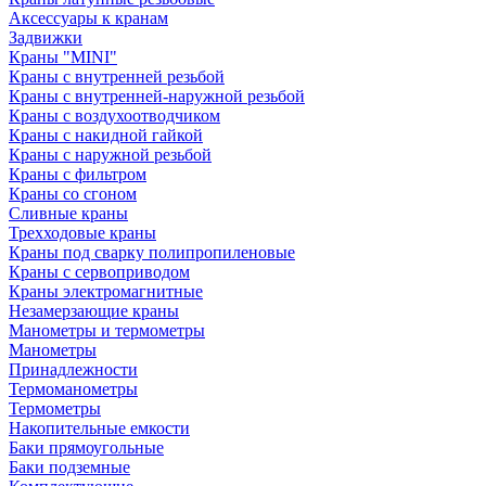
Аксессуары к кранам
Задвижки
Краны "MINI"
Краны с внутренней резьбой
Краны с внутренней-наружной резьбой
Краны с воздухоотводчиком
Краны с накидной гайкой
Краны с наружной резьбой
Краны с фильтром
Краны со сгоном
Сливные краны
Трехходовые краны
Краны под сварку полипропиленовые
Краны с сервоприводом
Краны электромагнитные
Незамерзающие краны
Манометры и термометры
Манометры
Принадлежности
Термоманометры
Термометры
Накопительные емкости
Баки прямоугольные
Баки подземные