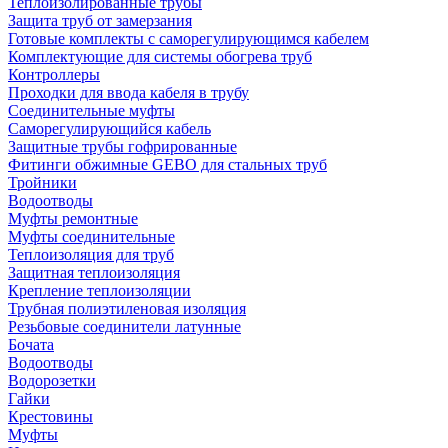
Теплоизолированные трубы
Защита труб от замерзания
Готовые комплекты с саморегулирующимся кабелем
Комплектующие для системы обогрева труб
Контроллеры
Проходки для ввода кабеля в трубу
Соединительные муфты
Саморегулирующийся кабель
Защитные трубы гофрированные
Фитинги обжимные GEBO для стальных труб
Тройники
Водоотводы
Муфты ремонтные
Муфты соединительные
Теплоизоляция для труб
Защитная теплоизоляция
Крепление теплоизоляции
Трубная полиэтиленовая изоляция
Резьбовые соединители латунные
Бочата
Водоотводы
Водорозетки
Гайки
Крестовины
Муфты