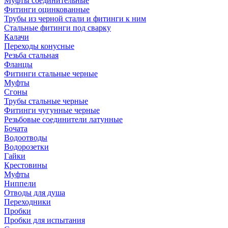
Муфты соединительные
Фитинги оцинкованные
Трубы из черной стали и фитинги к ним
Стальные фитинги под сварку
Калачи
Переходы конусные
Резьба стальная
Фланцы
Фитинги стальные черные
Муфты
Сгоны
Трубы стальные черные
Фитинги чугунные черные
Резьбовые соединители латунные
Бочата
Водоотводы
Водорозетки
Гайки
Крестовины
Муфты
Ниппели
Отводы для душа
Переходники
Пробки
Пробки для испытания