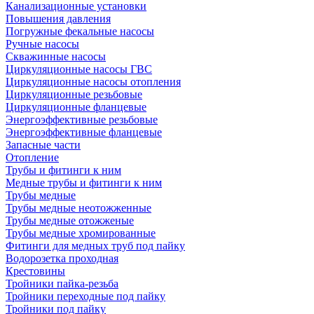
Канализационные установки
Повышения давления
Погружные фекальные насосы
Ручные насосы
Скважинные насосы
Циркуляционные насосы ГВС
Циркуляционные насосы отопления
Циркуляционные резьбовые
Циркуляционные фланцевые
Энергоэффективные резьбовые
Энергоэффективные фланцевые
Запасные части
Отопление
Трубы и фитинги к ним
Медные трубы и фитинги к ним
Трубы медные
Трубы медные неотожженные
Трубы медные отожженые
Трубы медные хромированные
Фитинги для медных труб под пайку
Водорозетка проходная
Крестовины
Тройники пайка-резьба
Тройники переходные под пайку
Тройники под пайку