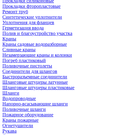
Прокладки силиконовые
Прокладки фторопластовые
Ремонт труб
Синтетические уплотнители
Уплотнения для фланцев
Герметизация ввода
Полив и благоустройство участка
Краны
Краны садовые водоразборные
Сливные краны
Незамерзающие краны и колонки
Погреб пластиковый
Поливочные пистолеты
Соединители для шлангов
Быстроразъемные соединители
Шланговые штуцеры латунные
Шланговые штуцеры пластиковые
Шланги
Водопроводные
Напорно-всасывающие шланги
Поливочные шланги
Пожарное оборудование
Краны пожарные
Огнетушители
Рукава