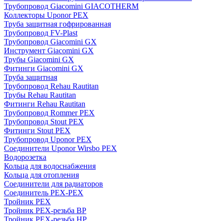
Трубопровод Giacomini GIACOTHERM
Коллекторы Uponor PEX
Труба защитная гофрированная
Трубопровод FV-Plast
Трубопровод Giacomini GX
Инструмент Giacomini GX
Трубы Giacomini GX
Фитинги Giacomini GX
Труба защитная
Трубопровод Rehau Rautitan
Трубы Rehau Rautitan
Фитинги Rehau Rautitan
Трубопровод Rommer PEX
Трубопровод Stout PEX
Фитинги Stout PEX
Трубопровод Uponor PEX
Соединители Uponor Wirsbo PEX
Водорозетка
Кольца для водоснабжения
Кольца для отопления
Соединители для радиаторов
Соединитель PEX-PEX
Тройник PEX
Тройник PEX-резьба ВР
Тройник PEX-резьба НР