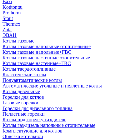
Baxi
Kotitonttu
Protherm
Stout
Thermex
Zota
ЭВАН
Котлы газовые
Котлы газовые напольные отопительные
Котлы газовые напольные+ГВС
Котлы газовые настенные отопительные
Котлы газовые настенные+ГВС
Котлы твердотопливные
Классические котлы
Полуавтоматические котлы
Автоматические угольные и пеллетные котлы
Котлы дизельные
Горелки для котлов
Газовые горелки
Горелки для дизельного топлива
Пеллетные горелки
Котлы под горелку газ/дизель
Котлы газ\дизель напольные отопительные
Комплектующие для котлов
Обвязка котельной