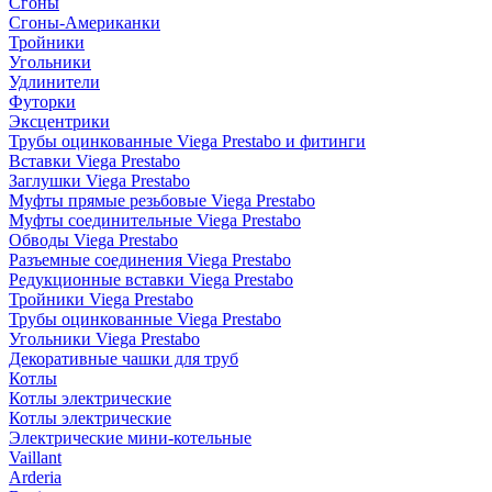
Сгоны
Сгоны-Американки
Тройники
Угольники
Удлинители
Футорки
Эксцентрики
Трубы оцинкованные Viega Prestabo и фитинги
Вставки Viega Prestabo
Заглушки Viega Prestabo
Муфты прямые резьбовые Viega Prestabo
Муфты соединительные Viega Prestabo
Обводы Viega Prestabo
Разъемные соединения Viega Prestabo
Редукционные вставки Viega Prestabo
Тройники Viega Prestabo
Трубы оцинкованные Viega Prestabo
Угольники Viega Prestabo
Декоративные чашки для труб
Котлы
Котлы электрические
Котлы электрические
Электрические мини-котельные
Vaillant
Arderia