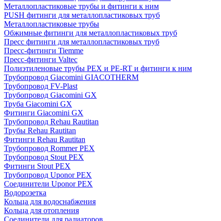
Металлопластиковые трубы и фитинги к ним
PUSH фитинги для металлопластиковых труб
Металлопластиковые трубы
Обжимные фитинги для металлопластиковых труб
Пресс фитинги для металлопластиковых труб
Пресс-фитинги Tiemme
Пресс-фитинги Valtec
Полиэтиленовые трубы PEX и PE-RT и фитинги к ним
Трубопровод Giacomini GIACOTHERM
Трубопровод FV-Plast
Трубопровод Giacomini GX
Труба Giacomini GX
Фитинги Giacomini GX
Трубопровод Rehau Rautitan
Трубы Rehau Rautitan
Фитинги Rehau Rautitan
Трубопровод Rommer PEX
Трубопровод Stout PEX
Фитинги Stout PEX
Трубопровод Uponor PEX
Соединители Uponor PEX
Водорозетка
Кольца для водоснабжения
Кольца для отопления
Соединители для радиаторов