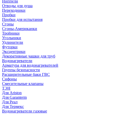
Ниппели
Отводы для душа
Переходники
Пробки
Пробки для испытания
Сгоны
Сгоны-Американки
Тройники
Угольники
Удлинители
Футорки
Эксцентрики
Декоративные чашки для труб
Водонагреватели
Арматура для водонагревателей
Группы безопасности
Расширительные баки ГВС
Сифоны
Смесительные клапаны
ТЭН
Для Ariston
Для Garanterm
Для Реал
Для Термекс
Водонагреватели газовые