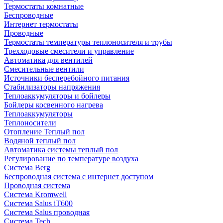
Термостаты комнатные
Беспроводные
Интернет термостаты
Проводные
Термостаты температуры теплоносителя и трубы
Трехходовые смесители и управление
Автоматика для вентилей
Смесительные вентили
Источники бесперебойного питания
Стабилизаторы напряжения
Теплоаккумуляторы и бойлеры
Бойлеры косвенного нагрева
Теплоаккумуляторы
Теплоносители
Отопление Теплый пол
Водяной теплый пол
Автоматика системы теплый пол
Регулирование по температуре воздуха
Система Berg
Беспроводная система с интернет доступом
Проводная система
Система Kromwell
Система Salus iT600
Система Salus проводная
Система Tech