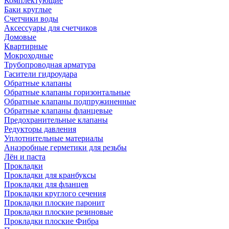
Комплектующие
Баки круглые
Счетчики воды
Аксессуары для счетчиков
Домовые
Квартирные
Мокроходные
Трубопроводная арматура
Гасители гидроудара
Обратные клапаны
Обратные клапаны горизонтальные
Обратные клапаны подпружиненные
Обратные клапаны фланцевые
Предохранительные клапаны
Редукторы давления
Уплотнительные материалы
Анаэробные герметики для резьбы
Лён и паста
Прокладки
Прокладки для кранбуксы
Прокладки для фланцев
Прокладки круглого сечения
Прокладки плоские паронит
Прокладки плоские резиновые
Прокладки плоские Фибра