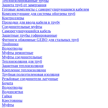
Теплоизолированные трубы
Защита труб от замерзания
Готовые комплекты с саморегулирующимся кабелем
Комплектующие для системы обогрева труб
Контроллеры
Проходки для ввода кабеля в трубу
Соединительные муфты
Саморегулирующийся кабель
Защитные трубы гофрированные
Фитинги обжимные GEBO для стальных труб
Тройники
Водоотводы
Муфты ремонтные
Муфты соединительные
Теплоизоляция для труб
Защитная теплоизоляция
Крепление теплоизоляции
Трубная полиэтиленовая изоляция
Резьбовые соединители латунные
Бочата
Водоотводы
Водорозетки
Гайки
Крестовины
Муфты