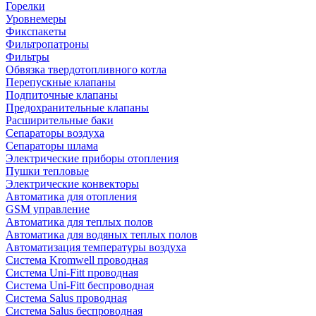
Горелки
Уровнемеры
Фикспакеты
Фильтропатроны
Фильтры
Обвязка твердотопливного котла
Перепускные клапаны
Подпиточные клапаны
Предохранительные клапаны
Расширительные баки
Сепараторы воздуха
Сепараторы шлама
Электрические приборы отопления
Пушки тепловые
Электрические конвекторы
Автоматика для отопления
GSM управление
Автоматика для теплых полов
Автоматика для водяных теплых полов
Автоматизация температуры воздуха
Система Kromwell проводная
Система Uni-Fitt проводная
Система Uni-Fitt беспроводная
Система Salus проводная
Система Salus беспроводная