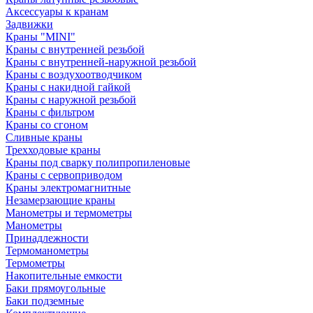
Аксессуары к кранам
Задвижки
Краны "MINI"
Краны с внутренней резьбой
Краны с внутренней-наружной резьбой
Краны с воздухоотводчиком
Краны с накидной гайкой
Краны с наружной резьбой
Краны с фильтром
Краны со сгоном
Сливные краны
Трехходовые краны
Краны под сварку полипропиленовые
Краны с сервоприводом
Краны электромагнитные
Незамерзающие краны
Манометры и термометры
Манометры
Принадлежности
Термоманометры
Термометры
Накопительные емкости
Баки прямоугольные
Баки подземные