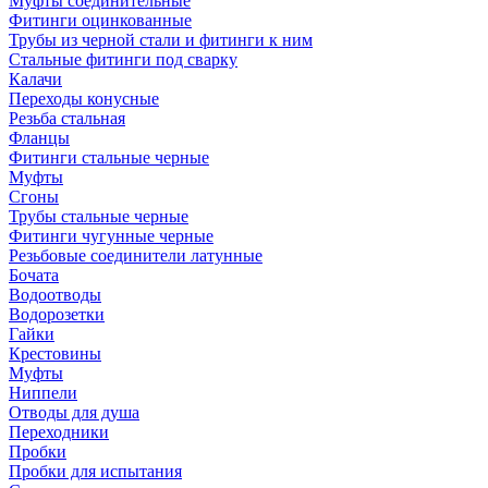
Муфты соединительные
Фитинги оцинкованные
Трубы из черной стали и фитинги к ним
Стальные фитинги под сварку
Калачи
Переходы конусные
Резьба стальная
Фланцы
Фитинги стальные черные
Муфты
Сгоны
Трубы стальные черные
Фитинги чугунные черные
Резьбовые соединители латунные
Бочата
Водоотводы
Водорозетки
Гайки
Крестовины
Муфты
Ниппели
Отводы для душа
Переходники
Пробки
Пробки для испытания