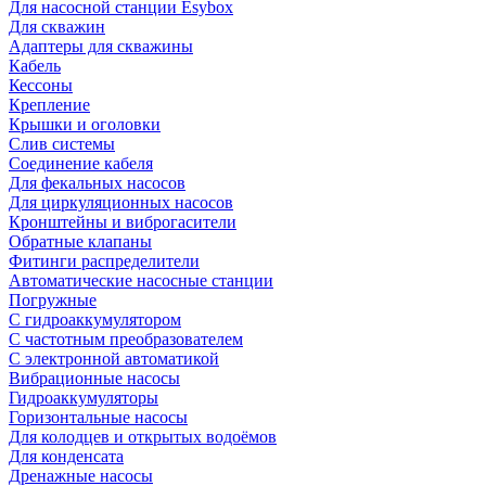
Для насосной станции Esybox
Для скважин
Адаптеры для скважины
Кабель
Кессоны
Крепление
Крышки и оголовки
Слив системы
Соединение кабеля
Для фекальных насосов
Для циркуляционных насосов
Кронштейны и виброгасители
Обратные клапаны
Фитинги распределители
Автоматические насосные станции
Погружные
С гидроаккумулятором
С частотным преобразователем
С электронной автоматикой
Вибрационные насосы
Гидроаккумуляторы
Горизонтальные насосы
Для колодцев и открытых водоёмов
Для конденсата
Дренажные насосы