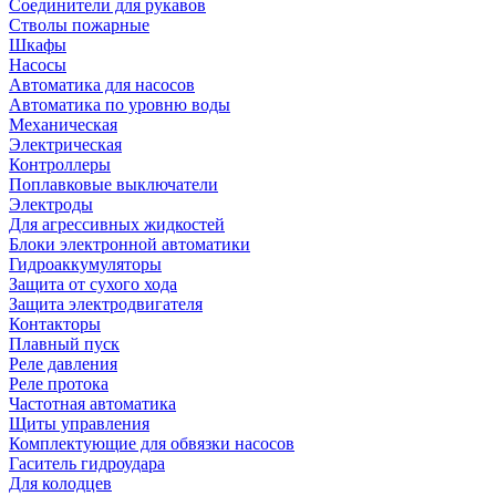
Соединители для рукавов
Стволы пожарные
Шкафы
Насосы
Автоматика для насосов
Автоматика по уровню воды
Механическая
Электрическая
Контроллеры
Поплавковые выключатели
Электроды
Для агрессивных жидкостей
Блоки электронной автоматики
Гидроаккумуляторы
Защита от сухого хода
Защита электродвигателя
Контакторы
Плавный пуск
Реле давления
Реле протока
Частотная автоматика
Щиты управления
Комплектующие для обвязки насосов
Гаситель гидроудара
Для колодцев