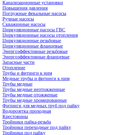
Канализационные установки
Повышения давления
Погружные фекальные насосы
Ручные насосы
Скважинные насосы
Циркуляционные насосы ГВС
Циркуляционные насосы отопления
Циркуляционные резьбовые
Циркуляционные фланцевые
Энергоэффективные резьбовые
Энергоэффективные фланцевые
Запасные части
Отопление
Трубы и фитинги к ним
Медные трубы и фитинги к ним
Трубы медные
Трубы медные неотожженные
Трубы медные отожженые
Трубы медные хромированные
Фитинги для медных труб под пайку
Водорозетка проходная
Крестовины
Тройники пайка-резьба
Тройники переходные под пайку
Тройники под пайку