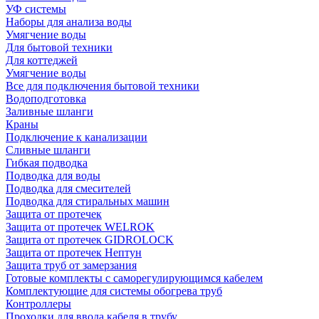
УФ системы
Наборы для анализа воды
Умягчение воды
Для бытовой техники
Для коттеджей
Умягчение воды
Все для подключения бытовой техники
Водоподготовка
Заливные шланги
Краны
Подключение к канализации
Сливные шланги
Гибкая подводка
Подводка для воды
Подводка для смесителей
Подводка для стиральных машин
Защита от протечек
Защита от протечек WELROK
Защита от протечек GIDROLOCK
Защита от протечек Нептун
Защита труб от замерзания
Готовые комплекты с саморегулирующимся кабелем
Комплектующие для системы обогрева труб
Контроллеры
Проходки для ввода кабеля в трубу