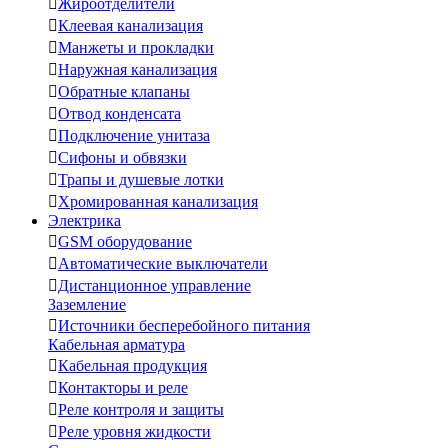

Жироотделители

Клеевая канализация

Манжеты и прокладки

Наружная канализация

Обратные клапаны

Отвод конденсата

Подключение унитаза

Сифоны и обвязки

Трапы и душевые лотки

Хромированная канализация
Электрика

GSM оборудование

Автоматические выключатели

Дистанционное управление
Заземление

Источники бесперебойного питания
Кабельная арматура

Кабельная продукция

Контакторы и реле

Реле контроля и защиты

Реле уровня жидкости