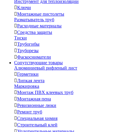
Инструмент для теплоизоляции

Ключи

Монтажные пистолеты
Разматыватель труб

Расходные материалы

Средства защиты
Тиски

Трубогибы

Труборезы

Фаскосниматели
Сопутствующие товары
Алюминиевый рифленый лист

Герметики

Липкая лента
Маркировка

Монтаж ПВХ клеевых труб

Монтажная пена

Ревизионные люки

Ремонт труб

Специальная химия

Строительный клей

Уплотнительные материалы