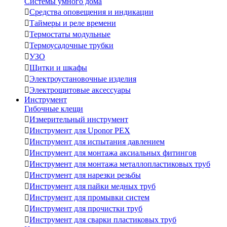
Системы умного дома

Средства оповещения и индикации

Таймеры и реле времени

Термостаты модульные

Термоусадочные трубки

УЗО

Щитки и шкафы

Электроустановочные изделия

Электрощитовые аксессуары
Инструмент
Гибочные клещи

Измерительный инструмент

Инструмент для Uponor PEX

Инструмент для испытания давлением

Инструмент для монтажа аксиальных фитингов

Инструмент для монтажа металлопластиковых труб

Инструмент для нарезки резьбы

Инструмент для пайки медных труб

Инструмент для промывки систем

Инструмент для прочистки труб

Инструмент для сварки пластиковых труб