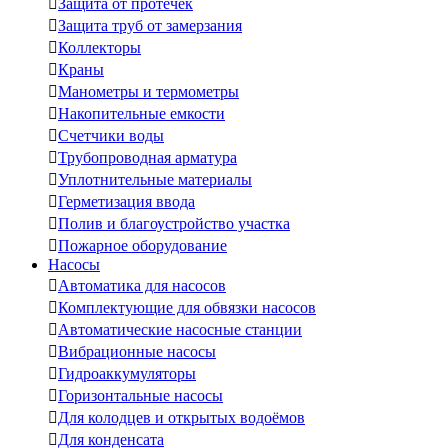

Защита от протечек

Защита труб от замерзания

Коллекторы

Краны

Манометры и термометры

Накопительные емкости

Счетчики воды

Трубопроводная арматура

Уплотнительные материалы

Герметизация ввода

Полив и благоустройство участка

Пожарное оборудование
Насосы

Автоматика для насосов

Комплектующие для обвязки насосов

Автоматические насосные станции

Вибрационные насосы

Гидроаккумуляторы

Горизонтальные насосы

Для колодцев и открытых водоёмов

Для конденсата