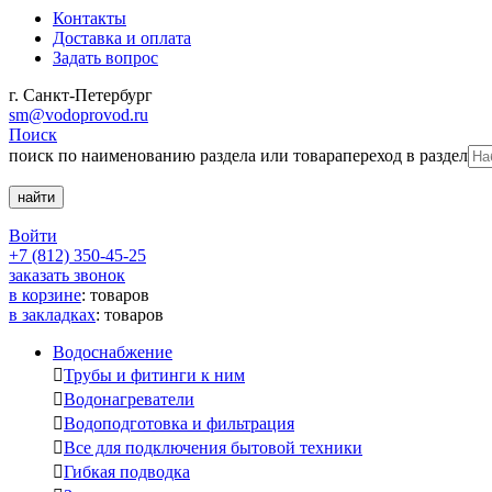
Контакты
Доставка и оплата
Задать вопрос
г. Санкт-Петербург
sm@vodoprovod.ru
Поиск
поиск по наименованию раздела или товара
переход в раздел
Войти
+7 (812) 350-45-25
заказать звонок
в корзине
:
товаров
в закладках
:
товаров
Водоснабжение

Трубы и фитинги к ним

Водонагреватели

Водоподготовка и фильтрация

Все для подключения бытовой техники

Гибкая подводка