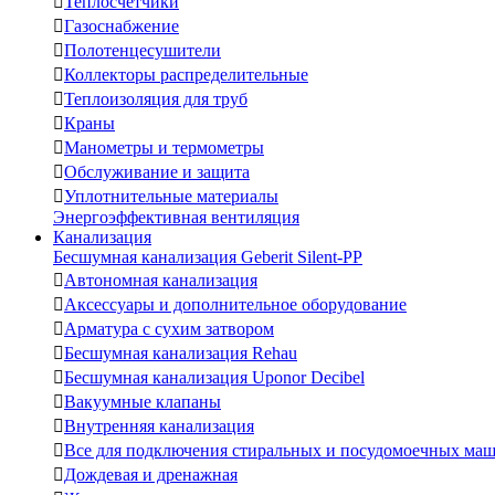

Теплосчетчики

Газоснабжение

Полотенцесушители

Коллекторы распределительные

Теплоизоляция для труб

Краны

Манометры и термометры

Обслуживание и защита

Уплотнительные материалы
Энергоэффективная вентиляция
Канализация
Бесшумная канализация Geberit Silent-PP

Автономная канализация

Аксессуары и дополнительное оборудование

Арматура с сухим затвором

Бесшумная канализация Rehau

Бесшумная канализация Uponor Decibel

Вакуумные клапаны

Внутренняя канализация

Все для подключения стиральных и посудомоечных ма

Дождевая и дренажная