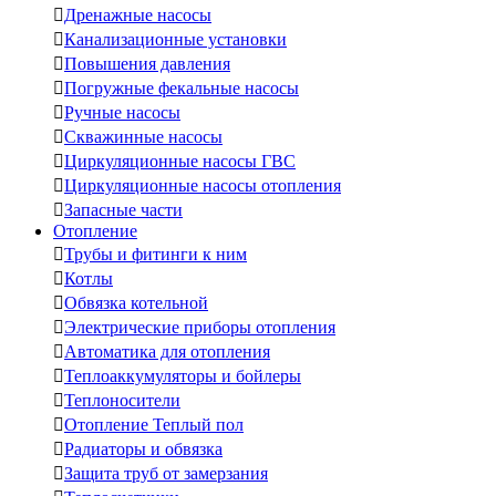

Дренажные насосы

Канализационные установки

Повышения давления

Погружные фекальные насосы

Ручные насосы

Скважинные насосы

Циркуляционные насосы ГВС

Циркуляционные насосы отопления

Запасные части
Отопление

Трубы и фитинги к ним

Котлы

Обвязка котельной

Электрические приборы отопления

Автоматика для отопления

Теплоаккумуляторы и бойлеры

Теплоносители

Отопление Теплый пол

Радиаторы и обвязка

Защита труб от замерзания