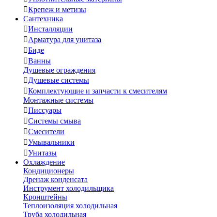

Крепеж и метизы
Сантехника

Инсталляции

Арматура для унитаза

Биде

Ванны
Душевые ограждения

Душевые системы

Комплектующие и запчасти к смесителям
Монтажные системы

Писсуары

Системы смыва

Смесители

Умывальники

Унитазы
Охлаждение
Кондиционеры
Дренаж конденсата
Инструмент холодильщика
Кронштейны
Теплоизоляция холодильная
Труба холодильная