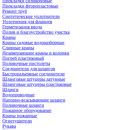
Прокладки силиконовые
Прокладки фторопластовые
Ремонт труб
Синтетические уплотнители
Уплотнения для фланцев
Герметизация ввода
Полив и благоустройство участка
Краны
Краны садовые водоразборные
Сливные краны
Незамерзающие краны и колонки
Погреб пластиковый
Поливочные пистолеты
Соединители для шлангов
Быстроразъемные соединители
Шланговые штуцеры латунные
Шланговые штуцеры пластиковые
Шланги
Водопроводные
Напорно-всасывающие шланги
Поливочные шланги
Пожарное оборудование
Краны пожарные
Огнетушители
Рукава