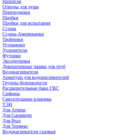
Ниппели
Отводы для душа
Переходники
Пробки
Пробки для испытания
Сгоны
Сгоны-Американки
Тройники
Угольники
Удлинители
Футорки
Эксцентрики
Декоративные чашки для труб
Водонагреватели
Арматура для водонагревателей
Группы безопасности
Расширительные баки ГВС
Сифоны
Смесительные клапаны
ТЭН
Для Ariston
Для Garanterm
Для Реал
Для Термекс
Водонагреватели газовые