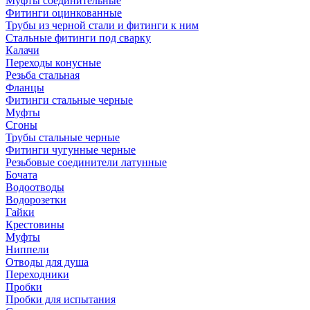
Муфты соединительные
Фитинги оцинкованные
Трубы из черной стали и фитинги к ним
Стальные фитинги под сварку
Калачи
Переходы конусные
Резьба стальная
Фланцы
Фитинги стальные черные
Муфты
Сгоны
Трубы стальные черные
Фитинги чугунные черные
Резьбовые соединители латунные
Бочата
Водоотводы
Водорозетки
Гайки
Крестовины
Муфты
Ниппели
Отводы для душа
Переходники
Пробки
Пробки для испытания