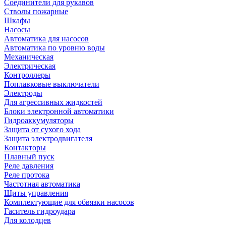
Соединители для рукавов
Стволы пожарные
Шкафы
Насосы
Автоматика для насосов
Автоматика по уровню воды
Механическая
Электрическая
Контроллеры
Поплавковые выключатели
Электроды
Для агрессивных жидкостей
Блоки электронной автоматики
Гидроаккумуляторы
Защита от сухого хода
Защита электродвигателя
Контакторы
Плавный пуск
Реле давления
Реле протока
Частотная автоматика
Щиты управления
Комплектующие для обвязки насосов
Гаситель гидроудара
Для колодцев