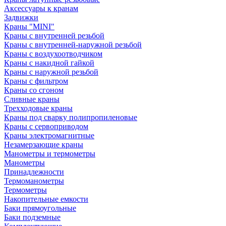
Аксессуары к кранам
Задвижки
Краны "MINI"
Краны с внутренней резьбой
Краны с внутренней-наружной резьбой
Краны с воздухоотводчиком
Краны с накидной гайкой
Краны с наружной резьбой
Краны с фильтром
Краны со сгоном
Сливные краны
Трехходовые краны
Краны под сварку полипропиленовые
Краны с сервоприводом
Краны электромагнитные
Незамерзающие краны
Манометры и термометры
Манометры
Принадлежности
Термоманометры
Термометры
Накопительные емкости
Баки прямоугольные
Баки подземные