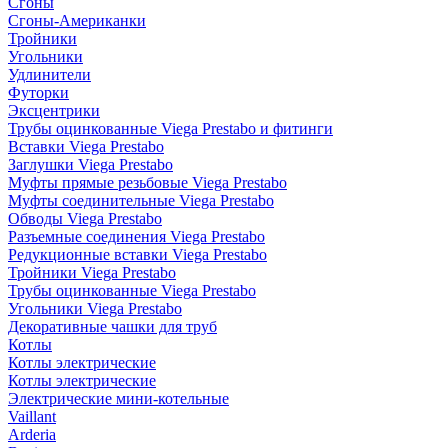
Сгоны
Сгоны-Американки
Тройники
Угольники
Удлинители
Футорки
Эксцентрики
Трубы оцинкованные Viega Prestabo и фитинги
Вставки Viega Prestabo
Заглушки Viega Prestabo
Муфты прямые резьбовые Viega Prestabo
Муфты соединительные Viega Prestabo
Обводы Viega Prestabo
Разъемные соединения Viega Prestabo
Редукционные вставки Viega Prestabo
Тройники Viega Prestabo
Трубы оцинкованные Viega Prestabo
Угольники Viega Prestabo
Декоративные чашки для труб
Котлы
Котлы электрические
Котлы электрические
Электрические мини-котельные
Vaillant
Arderia