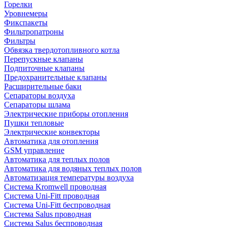
Горелки
Уровнемеры
Фикспакеты
Фильтропатроны
Фильтры
Обвязка твердотопливного котла
Перепускные клапаны
Подпиточные клапаны
Предохранительные клапаны
Расширительные баки
Сепараторы воздуха
Сепараторы шлама
Электрические приборы отопления
Пушки тепловые
Электрические конвекторы
Автоматика для отопления
GSM управление
Автоматика для теплых полов
Автоматика для водяных теплых полов
Автоматизация температуры воздуха
Система Kromwell проводная
Система Uni-Fitt проводная
Система Uni-Fitt беспроводная
Система Salus проводная
Система Salus беспроводная