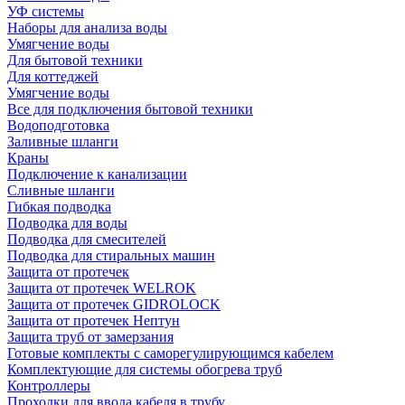
УФ системы
Наборы для анализа воды
Умягчение воды
Для бытовой техники
Для коттеджей
Умягчение воды
Все для подключения бытовой техники
Водоподготовка
Заливные шланги
Краны
Подключение к канализации
Сливные шланги
Гибкая подводка
Подводка для воды
Подводка для смесителей
Подводка для стиральных машин
Защита от протечек
Защита от протечек WELROK
Защита от протечек GIDROLOCK
Защита от протечек Нептун
Защита труб от замерзания
Готовые комплекты с саморегулирующимся кабелем
Комплектующие для системы обогрева труб
Контроллеры
Проходки для ввода кабеля в трубу