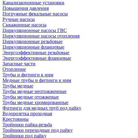
Канализационные установки
Повышения давления
Погружные фекальные насосы
Ручные насосы
Скважинные насосы
Циркуляционные насосы ГВС
Циркуляционные насосы отопления
Циркуляционные резьбовые
Циркуляционные фланцевые
Энергоэффективные резьбовые
Энергоэффективные фланцевые
Запасные части
Отопление
Трубы и фитинги к ним
Медные трубы и фитинги к ним
Трубы медные
Трубы медные неотожженные
Трубы медные отожженые
Трубы медные хромированные
Фитинги для медных труб под пайку
Водорозетка проходная
Крестовины
Тройники пайка-резьба
Тройники переходные под пайку
Тройники под пайку