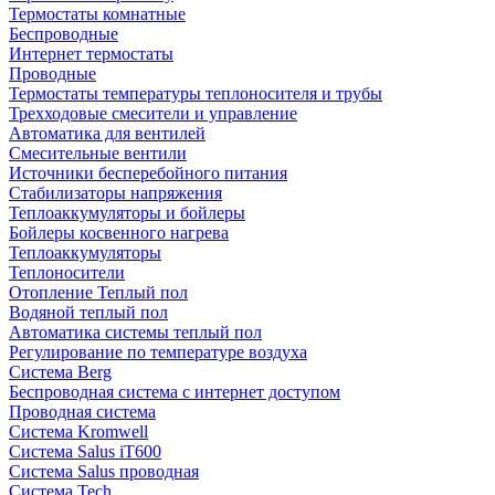
Термостаты комнатные
Беспроводные
Интернет термостаты
Проводные
Термостаты температуры теплоносителя и трубы
Трехходовые смесители и управление
Автоматика для вентилей
Смесительные вентили
Источники бесперебойного питания
Стабилизаторы напряжения
Теплоаккумуляторы и бойлеры
Бойлеры косвенного нагрева
Теплоаккумуляторы
Теплоносители
Отопление Теплый пол
Водяной теплый пол
Автоматика системы теплый пол
Регулирование по температуре воздуха
Система Berg
Беспроводная система с интернет доступом
Проводная система
Система Kromwell
Система Salus iT600
Система Salus проводная
Система Tech