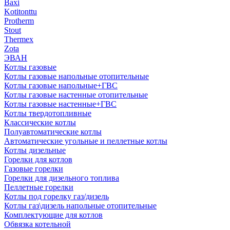
Baxi
Kotitonttu
Protherm
Stout
Thermex
Zota
ЭВАН
Котлы газовые
Котлы газовые напольные отопительные
Котлы газовые напольные+ГВС
Котлы газовые настенные отопительные
Котлы газовые настенные+ГВС
Котлы твердотопливные
Классические котлы
Полуавтоматические котлы
Автоматические угольные и пеллетные котлы
Котлы дизельные
Горелки для котлов
Газовые горелки
Горелки для дизельного топлива
Пеллетные горелки
Котлы под горелку газ/дизель
Котлы газ\дизель напольные отопительные
Комплектующие для котлов
Обвязка котельной