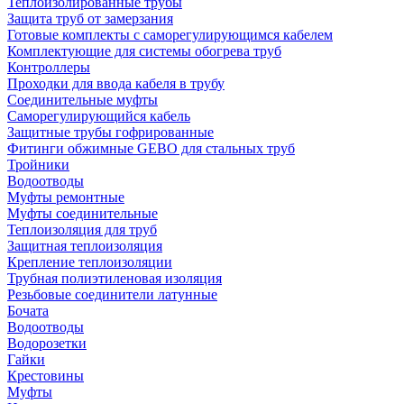
Теплоизолированные трубы
Защита труб от замерзания
Готовые комплекты с саморегулирующимся кабелем
Комплектующие для системы обогрева труб
Контроллеры
Проходки для ввода кабеля в трубу
Соединительные муфты
Саморегулирующийся кабель
Защитные трубы гофрированные
Фитинги обжимные GEBO для стальных труб
Тройники
Водоотводы
Муфты ремонтные
Муфты соединительные
Теплоизоляция для труб
Защитная теплоизоляция
Крепление теплоизоляции
Трубная полиэтиленовая изоляция
Резьбовые соединители латунные
Бочата
Водоотводы
Водорозетки
Гайки
Крестовины
Муфты