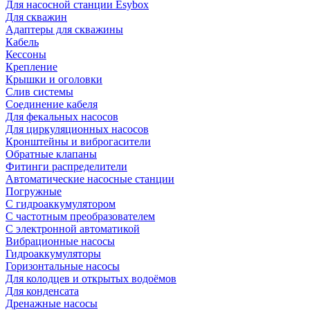
Для насосной станции Esybox
Для скважин
Адаптеры для скважины
Кабель
Кессоны
Крепление
Крышки и оголовки
Слив системы
Соединение кабеля
Для фекальных насосов
Для циркуляционных насосов
Кронштейны и виброгасители
Обратные клапаны
Фитинги распределители
Автоматические насосные станции
Погружные
С гидроаккумулятором
С частотным преобразователем
С электронной автоматикой
Вибрационные насосы
Гидроаккумуляторы
Горизонтальные насосы
Для колодцев и открытых водоёмов
Для конденсата
Дренажные насосы