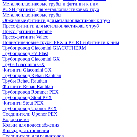
Металлопластиковые трубы и фитинги к ним
PUSH фитинги для металлопластиковых труб
Металлопластиковые трубы
Обжимные фитинги для металлопластиковых труб
Пресс фитинги для металлопластиковых труб
Пресс-фитинги Tiemme
Пресс-фитинги Valtec
Полиэтиленовые трубы PEX и PE-RT и фитинги к ним
Трубопровод Giacomini GIACOTHERM
Трубопровод FV-Plast
Трубопровод Giacomini GX
Труба Giacomini GX
Фитинги Giacomini GX
Трубопровод Rehau Rautitan
Трубы Rehau Rautitan
Фитинги Rehau Rautitan
Трубопровод Rommer PEX
Трубопровод Stout PEX
Фитинги Stout PEX
Трубопровод Uponor PEX
Соединители Uponor PEX
Водорозетка
Кольца для водоснабжения
Кольца для отопления
Соединители для радиаторов