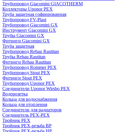
Трубопровод Giacomini GIACOTHERM
Коллекторы Uponor PEX
Труба защитная гофрированная
Трубопровод FV-Plast
Трубопровод Giacomini GX
Инструмент Giacomini GX
Трубы Giacomini GX
Фитинги Giacomini GX
Труба защитная
Трубопровод Rehau Rautitan
Трубы Rehau Rautitan
Фитинги Rehau Rautitan
Трубопровод Rommer PEX
Трубопровод Stout PEX
Фитинги Stout PEX
Трубопровод Uponor PEX
Соединители Uponor Wirsbo PEX
Водорозетка
Кольца для водоснабжения
Кольца для отопления
Соединители для радиаторов
Соединитель PEX-PEX
Тройник PEX
Тройник PEX-резьба ВР
Тройник PEX-резьба НР