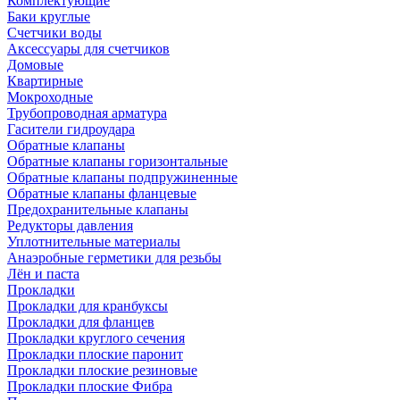
Комплектующие
Баки круглые
Счетчики воды
Аксессуары для счетчиков
Домовые
Квартирные
Мокроходные
Трубопроводная арматура
Гасители гидроудара
Обратные клапаны
Обратные клапаны горизонтальные
Обратные клапаны подпружиненные
Обратные клапаны фланцевые
Предохранительные клапаны
Редукторы давления
Уплотнительные материалы
Анаэробные герметики для резьбы
Лён и паста
Прокладки
Прокладки для кранбуксы
Прокладки для фланцев
Прокладки круглого сечения
Прокладки плоские паронит
Прокладки плоские резиновые
Прокладки плоские Фибра