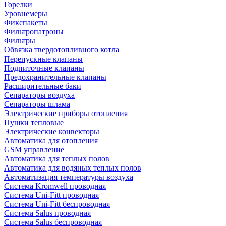
Горелки
Уровнемеры
Фикспакеты
Фильтропатроны
Фильтры
Обвязка твердотопливного котла
Перепускные клапаны
Подпиточные клапаны
Предохранительные клапаны
Расширительные баки
Сепараторы воздуха
Сепараторы шлама
Электрические приборы отопления
Пушки тепловые
Электрические конвекторы
Автоматика для отопления
GSM управление
Автоматика для теплых полов
Автоматика для водяных теплых полов
Автоматизация температуры воздуха
Система Kromwell проводная
Система Uni-Fitt проводная
Система Uni-Fitt беспроводная
Система Salus проводная
Система Salus беспроводная