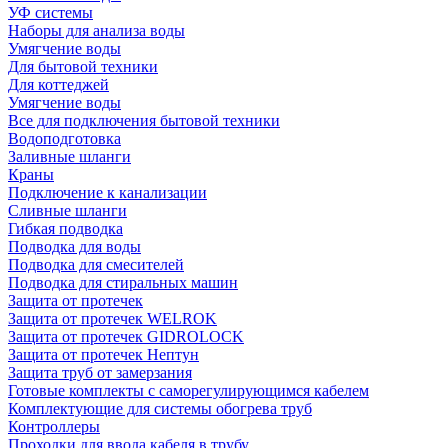
УФ системы
Наборы для анализа воды
Умягчение воды
Для бытовой техники
Для коттеджей
Умягчение воды
Все для подключения бытовой техники
Водоподготовка
Заливные шланги
Краны
Подключение к канализации
Сливные шланги
Гибкая подводка
Подводка для воды
Подводка для смесителей
Подводка для стиральных машин
Защита от протечек
Защита от протечек WELROK
Защита от протечек GIDROLOCK
Защита от протечек Нептун
Защита труб от замерзания
Готовые комплекты с саморегулирующимся кабелем
Комплектующие для системы обогрева труб
Контроллеры
Проходки для ввода кабеля в трубу