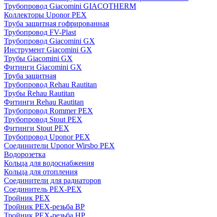
Трубопровод Giacomini GIACOTHERM
Коллекторы Uponor PEX
Труба защитная гофрированная
Трубопровод FV-Plast
Трубопровод Giacomini GX
Инструмент Giacomini GX
Трубы Giacomini GX
Фитинги Giacomini GX
Труба защитная
Трубопровод Rehau Rautitan
Трубы Rehau Rautitan
Фитинги Rehau Rautitan
Трубопровод Rommer PEX
Трубопровод Stout PEX
Фитинги Stout PEX
Трубопровод Uponor PEX
Соединители Uponor Wirsbo PEX
Водорозетка
Кольца для водоснабжения
Кольца для отопления
Соединители для радиаторов
Соединитель PEX-PEX
Тройник PEX
Тройник PEX-резьба ВР
Тройник PEX-резьба НР