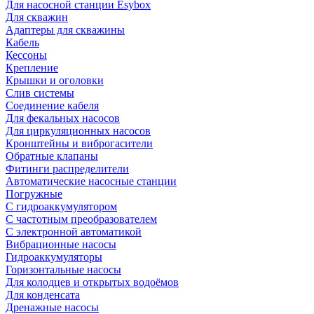
Для насосной станции Esybox
Для скважин
Адаптеры для скважины
Кабель
Кессоны
Крепление
Крышки и оголовки
Слив системы
Соединение кабеля
Для фекальных насосов
Для циркуляционных насосов
Кронштейны и виброгасители
Обратные клапаны
Фитинги распределители
Автоматические насосные станции
Погружные
С гидроаккумулятором
С частотным преобразователем
С электронной автоматикой
Вибрационные насосы
Гидроаккумуляторы
Горизонтальные насосы
Для колодцев и открытых водоёмов
Для конденсата
Дренажные насосы