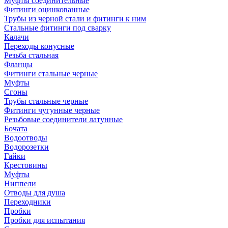
Муфты соединительные
Фитинги оцинкованные
Трубы из черной стали и фитинги к ним
Стальные фитинги под сварку
Калачи
Переходы конусные
Резьба стальная
Фланцы
Фитинги стальные черные
Муфты
Сгоны
Трубы стальные черные
Фитинги чугунные черные
Резьбовые соединители латунные
Бочата
Водоотводы
Водорозетки
Гайки
Крестовины
Муфты
Ниппели
Отводы для душа
Переходники
Пробки
Пробки для испытания