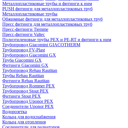
Металлопластиковые трубы и фитинги к ним
PUSH фитинги для металлопластиковых труб
Металлопластиковые трубы
Обжимные фитинги для металлопластиковых труб
Пресс фитинги для металлопластиковых труб
Пресс-фитинги Tiemme
Пресс-фитинги Valtec
Полиэтиленовые трубы PEX и PE-RT и фитинги к ним
Трубопровод Giacomini GIACOTHERM
Трубопровод FV-Plast
Трубопровод Giacomini GX
Труба Giacomini GX
Фитинги Giacomini GX
Трубопровод Rehau Rautitan
Трубы Rehau Rautitan
Фитинги Rehau Rautitan
Трубопровод Rommer PEX
Трубопровод Stout PEX
Фитинги Stout PEX
Трубопровод Uponor PEX
Соединители Uponor PEX
Водорозетка
Кольца для водоснабжения
Кольца для отопления
Соединители для радиаторов