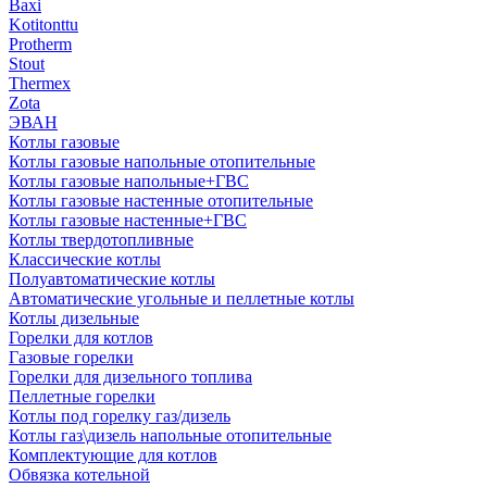
Baxi
Kotitonttu
Protherm
Stout
Thermex
Zota
ЭВАН
Котлы газовые
Котлы газовые напольные отопительные
Котлы газовые напольные+ГВС
Котлы газовые настенные отопительные
Котлы газовые настенные+ГВС
Котлы твердотопливные
Классические котлы
Полуавтоматические котлы
Автоматические угольные и пеллетные котлы
Котлы дизельные
Горелки для котлов
Газовые горелки
Горелки для дизельного топлива
Пеллетные горелки
Котлы под горелку газ/дизель
Котлы газ\дизель напольные отопительные
Комплектующие для котлов
Обвязка котельной