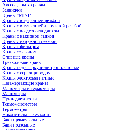
Аксессуары к кранам
Задвижки
Краны "MINI"
Краны с внутренней резьбой
Краны с внутренней-наружной резьбой
Краны с воздухоотводчиком
Краны с накидной гайкой
Краны с наружной резьбой
Краны с фильтром
Краны со сгоном
Сливные краны
Трехходовые краны
Краны под сварку полипропиленовые
Краны с сервоприводом
Краны электромагнитные
Незамерзающие краны
Манометры и термометры
Манометры
Принадлежности
Термоманометры
Термометры
Накопительные емкости
Баки прямоугольные
Баки подземные