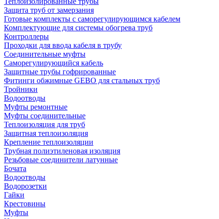
Теплоизолированные трубы
Защита труб от замерзания
Готовые комплекты с саморегулирующимся кабелем
Комплектующие для системы обогрева труб
Контроллеры
Проходки для ввода кабеля в трубу
Соединительные муфты
Саморегулирующийся кабель
Защитные трубы гофрированные
Фитинги обжимные GEBO для стальных труб
Тройники
Водоотводы
Муфты ремонтные
Муфты соединительные
Теплоизоляция для труб
Защитная теплоизоляция
Крепление теплоизоляции
Трубная полиэтиленовая изоляция
Резьбовые соединители латунные
Бочата
Водоотводы
Водорозетки
Гайки
Крестовины
Муфты