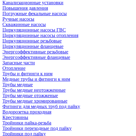
Канализационные установки
Повышения давления
Погружные фекальные насосы
Ручные насосы
Скважинные насосы
Циркуляционные насосы ГВС
Циркуляционные насосы отопления
Циркуляционные резьбовые
Циркуляционные фланцевые
Энергоэффективные резьбовые
Энергоэффективные фланцевые
Запасные части
Отопление
Трубы и фитинги к ним
Медные трубы и фитинги к ним
Трубы медные
Трубы медные неотожженные
Трубы медные отожженые
Трубы медные хромированные
Фитинги для медных труб под пайку
Водорозетка проходная
Крестовины
Тройники пайка-резьба
Тройники переходные под пайку
Тройники под пайку