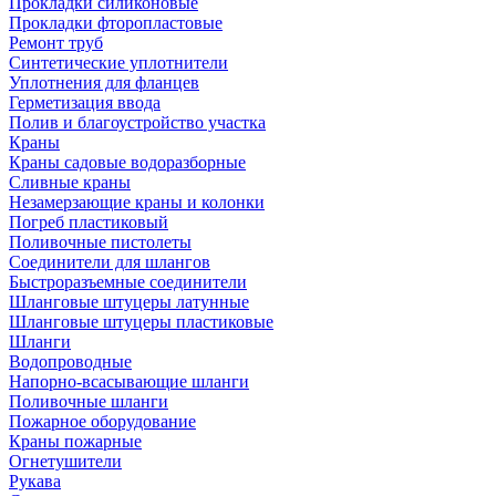
Прокладки силиконовые
Прокладки фторопластовые
Ремонт труб
Синтетические уплотнители
Уплотнения для фланцев
Герметизация ввода
Полив и благоустройство участка
Краны
Краны садовые водоразборные
Сливные краны
Незамерзающие краны и колонки
Погреб пластиковый
Поливочные пистолеты
Соединители для шлангов
Быстроразъемные соединители
Шланговые штуцеры латунные
Шланговые штуцеры пластиковые
Шланги
Водопроводные
Напорно-всасывающие шланги
Поливочные шланги
Пожарное оборудование
Краны пожарные
Огнетушители
Рукава