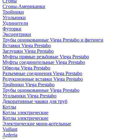
Сгоны
Сгоны-Американки
Тройники
Угольники
Удлинители
Футорки
Эксцентрики
Трубы оцинкованные Viega Prestabo и фитинги
Вставки Viega Prestabo
Заглушки Viega Prestabo
Муфты прямые резьбовые Viega Prestabo
Муфты соединительные Viega Prestabo
Обводы Viega Prestabo
Разъемные соединения Viega Prestabo
Редукционные вставки Viega Prestabo
Тройники Viega Prestabo
Трубы оцинкованные Viega Prestabo
Угольники Viega Prestabo
Декоративные чашки для труб
Котлы
Котлы электрические
Котлы электрические
Электрические мини-котельные
Vaillant
Arderia