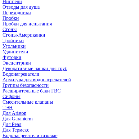
Ниппели
Отводы для душа
Переходники
Пробки
Пробки для испытания
Сгоны
Сгоны-Американки
Тройники
Угольники
Удлинители
Футорки
Эксцентрики
Декоративные чашки для труб
Водонагреватели
Арматура для водонагревателей
Группы безопасности
Расширительные баки ГВС
Сифоны
Смесительные клапаны
ТЭН
Для Ariston
Для Garanterm
Для Реал
Для Термекс
Водонагреватели газовые