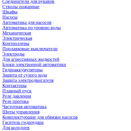
Соединители для рукавов
Стволы пожарные
Шкафы
Насосы
Автоматика для насосов
Автоматика по уровню воды
Механическая
Электрическая
Контроллеры
Поплавковые выключатели
Электроды
Для агрессивных жидкостей
Блоки электронной автоматики
Гидроаккумуляторы
Защита от сухого хода
Защита электродвигателя
Контакторы
Плавный пуск
Реле давления
Реле протока
Частотная автоматика
Щиты управления
Комплектующие для обвязки насосов
Гаситель гидроудара
Для колодцев