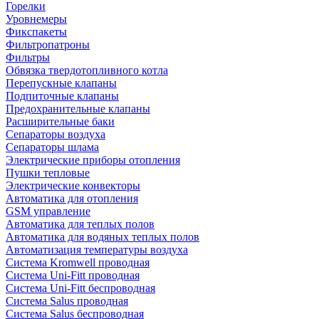
Горелки
Уровнемеры
Фикспакеты
Фильтропатроны
Фильтры
Обвязка твердотопливного котла
Перепускные клапаны
Подпиточные клапаны
Предохранительные клапаны
Расширительные баки
Сепараторы воздуха
Сепараторы шлама
Электрические приборы отопления
Пушки тепловые
Электрические конвекторы
Автоматика для отопления
GSM управление
Автоматика для теплых полов
Автоматика для водяных теплых полов
Автоматизация температуры воздуха
Система Kromwell проводная
Система Uni-Fitt проводная
Система Uni-Fitt беспроводная
Система Salus проводная
Система Salus беспроводная