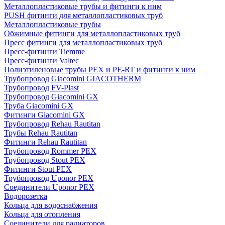
Металлопластиковые трубы и фитинги к ним
PUSH фитинги для металлопластиковых труб
Металлопластиковые трубы
Обжимные фитинги для металлопластиковых труб
Пресс фитинги для металлопластиковых труб
Пресс-фитинги Tiemme
Пресс-фитинги Valtec
Полиэтиленовые трубы PEX и PE-RT и фитинги к ним
Трубопровод Giacomini GIACOTHERM
Трубопровод FV-Plast
Трубопровод Giacomini GX
Труба Giacomini GX
Фитинги Giacomini GX
Трубопровод Rehau Rautitan
Трубы Rehau Rautitan
Фитинги Rehau Rautitan
Трубопровод Rommer PEX
Трубопровод Stout PEX
Фитинги Stout PEX
Трубопровод Uponor PEX
Соединители Uponor PEX
Водорозетка
Кольца для водоснабжения
Кольца для отопления
Соединители для радиаторов