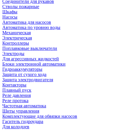
Соединители для рукавов
Стволы пожарные
Шкафы
Насосы
Автоматика для насосов
Автоматика по уровню воды
Механическая
Электрическая
Контроллеры
Поплавковые выключатели
Электроды
Для агрессивных жидкостей
Блоки электронной автоматики
Гидроаккумуляторы
Защита от сухого хода
Защита электродвигателя
Контакторы
Плавный пуск
Реле давления
Реле протока
Частотная автоматика
Щиты управления
Комплектующие для обвязки насосов
Гаситель гидроудара
Для колодцев