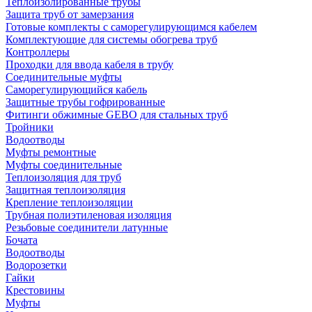
Теплоизолированные трубы
Защита труб от замерзания
Готовые комплекты с саморегулирующимся кабелем
Комплектующие для системы обогрева труб
Контроллеры
Проходки для ввода кабеля в трубу
Соединительные муфты
Саморегулирующийся кабель
Защитные трубы гофрированные
Фитинги обжимные GEBO для стальных труб
Тройники
Водоотводы
Муфты ремонтные
Муфты соединительные
Теплоизоляция для труб
Защитная теплоизоляция
Крепление теплоизоляции
Трубная полиэтиленовая изоляция
Резьбовые соединители латунные
Бочата
Водоотводы
Водорозетки
Гайки
Крестовины
Муфты