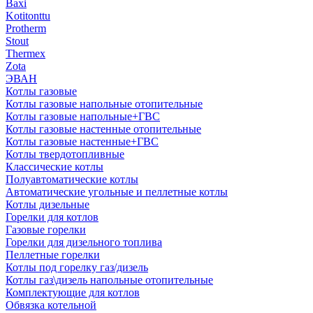
Baxi
Kotitonttu
Protherm
Stout
Thermex
Zota
ЭВАН
Котлы газовые
Котлы газовые напольные отопительные
Котлы газовые напольные+ГВС
Котлы газовые настенные отопительные
Котлы газовые настенные+ГВС
Котлы твердотопливные
Классические котлы
Полуавтоматические котлы
Автоматические угольные и пеллетные котлы
Котлы дизельные
Горелки для котлов
Газовые горелки
Горелки для дизельного топлива
Пеллетные горелки
Котлы под горелку газ/дизель
Котлы газ\дизель напольные отопительные
Комплектующие для котлов
Обвязка котельной