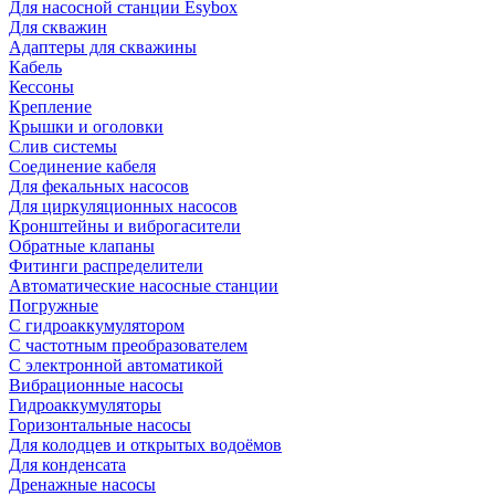
Для насосной станции Esybox
Для скважин
Адаптеры для скважины
Кабель
Кессоны
Крепление
Крышки и оголовки
Слив системы
Соединение кабеля
Для фекальных насосов
Для циркуляционных насосов
Кронштейны и виброгасители
Обратные клапаны
Фитинги распределители
Автоматические насосные станции
Погружные
С гидроаккумулятором
С частотным преобразователем
С электронной автоматикой
Вибрационные насосы
Гидроаккумуляторы
Горизонтальные насосы
Для колодцев и открытых водоёмов
Для конденсата
Дренажные насосы