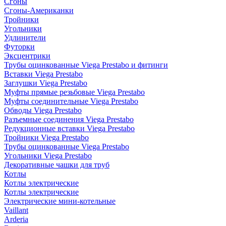
Сгоны
Сгоны-Американки
Тройники
Угольники
Удлинители
Футорки
Эксцентрики
Трубы оцинкованные Viega Prestabo и фитинги
Вставки Viega Prestabo
Заглушки Viega Prestabo
Муфты прямые резьбовые Viega Prestabo
Муфты соединительные Viega Prestabo
Обводы Viega Prestabo
Разъемные соединения Viega Prestabo
Редукционные вставки Viega Prestabo
Тройники Viega Prestabo
Трубы оцинкованные Viega Prestabo
Угольники Viega Prestabo
Декоративные чашки для труб
Котлы
Котлы электрические
Котлы электрические
Электрические мини-котельные
Vaillant
Arderia