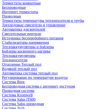
Термостаты комнатные
Беспроводные
Интернет термостаты
Проводные
Термостаты температуры теплоносителя и трубы
Трехходовые смесители и управление
Автоматика для вентилей
Смесительные вентили
Источники бесперебойного питания
Стабилизаторы напряжения
Теплоаккумуляторы и бойлеры
Бойлеры косвенного нагрева
Теплоаккумуляторы
Теплоносители
Отопление Теплый пол
Водяной теплый пол
Автоматика системы теплый пол
Регулирование по температуре воздуха
Система Berg
Беспроводная система с интернет доступом
Проводная система
Система Kromwell
Система Salus iT600
Система Salus проводная
Система Tech