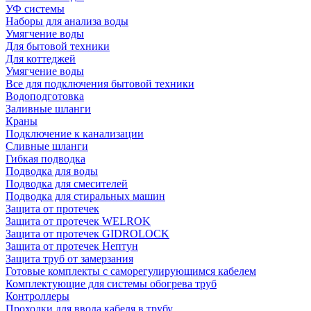
УФ системы
Наборы для анализа воды
Умягчение воды
Для бытовой техники
Для коттеджей
Умягчение воды
Все для подключения бытовой техники
Водоподготовка
Заливные шланги
Краны
Подключение к канализации
Сливные шланги
Гибкая подводка
Подводка для воды
Подводка для смесителей
Подводка для стиральных машин
Защита от протечек
Защита от протечек WELROK
Защита от протечек GIDROLOCK
Защита от протечек Нептун
Защита труб от замерзания
Готовые комплекты с саморегулирующимся кабелем
Комплектующие для системы обогрева труб
Контроллеры
Проходки для ввода кабеля в трубу