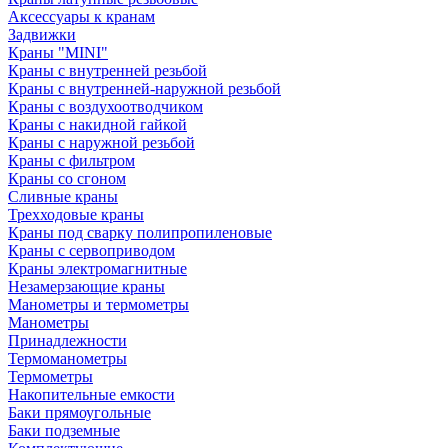
Аксессуары к кранам
Задвижки
Краны "MINI"
Краны с внутренней резьбой
Краны с внутренней-наружной резьбой
Краны с воздухоотводчиком
Краны с накидной гайкой
Краны с наружной резьбой
Краны с фильтром
Краны со сгоном
Сливные краны
Трехходовые краны
Краны под сварку полипропиленовые
Краны с сервоприводом
Краны электромагнитные
Незамерзающие краны
Манометры и термометры
Манометры
Принадлежности
Термоманометры
Термометры
Накопительные емкости
Баки прямоугольные
Баки подземные