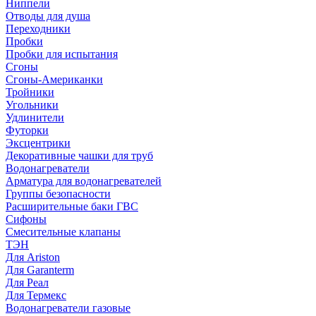
Ниппели
Отводы для душа
Переходники
Пробки
Пробки для испытания
Сгоны
Сгоны-Американки
Тройники
Угольники
Удлинители
Футорки
Эксцентрики
Декоративные чашки для труб
Водонагреватели
Арматура для водонагревателей
Группы безопасности
Расширительные баки ГВС
Сифоны
Смесительные клапаны
ТЭН
Для Ariston
Для Garanterm
Для Реал
Для Термекс
Водонагреватели газовые