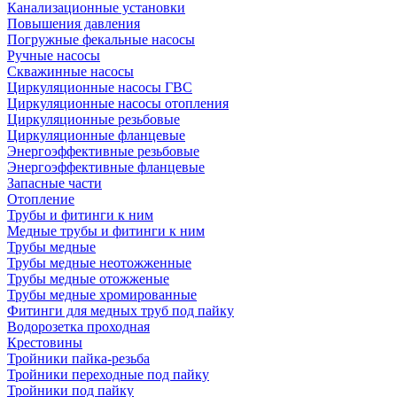
Канализационные установки
Повышения давления
Погружные фекальные насосы
Ручные насосы
Скважинные насосы
Циркуляционные насосы ГВС
Циркуляционные насосы отопления
Циркуляционные резьбовые
Циркуляционные фланцевые
Энергоэффективные резьбовые
Энергоэффективные фланцевые
Запасные части
Отопление
Трубы и фитинги к ним
Медные трубы и фитинги к ним
Трубы медные
Трубы медные неотожженные
Трубы медные отожженые
Трубы медные хромированные
Фитинги для медных труб под пайку
Водорозетка проходная
Крестовины
Тройники пайка-резьба
Тройники переходные под пайку
Тройники под пайку