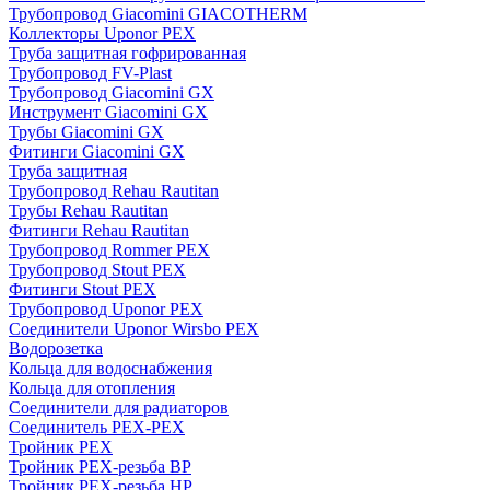
Трубопровод Giacomini GIACOTHERM
Коллекторы Uponor PEX
Труба защитная гофрированная
Трубопровод FV-Plast
Трубопровод Giacomini GX
Инструмент Giacomini GX
Трубы Giacomini GX
Фитинги Giacomini GX
Труба защитная
Трубопровод Rehau Rautitan
Трубы Rehau Rautitan
Фитинги Rehau Rautitan
Трубопровод Rommer PEX
Трубопровод Stout PEX
Фитинги Stout PEX
Трубопровод Uponor PEX
Соединители Uponor Wirsbo PEX
Водорозетка
Кольца для водоснабжения
Кольца для отопления
Соединители для радиаторов
Соединитель PEX-PEX
Тройник PEX
Тройник PEX-резьба ВР
Тройник PEX-резьба НР