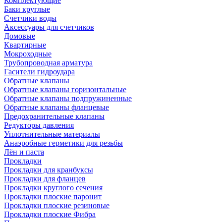
Комплектующие
Баки круглые
Счетчики воды
Аксессуары для счетчиков
Домовые
Квартирные
Мокроходные
Трубопроводная арматура
Гасители гидроудара
Обратные клапаны
Обратные клапаны горизонтальные
Обратные клапаны подпружиненные
Обратные клапаны фланцевые
Предохранительные клапаны
Редукторы давления
Уплотнительные материалы
Анаэробные герметики для резьбы
Лён и паста
Прокладки
Прокладки для кранбуксы
Прокладки для фланцев
Прокладки круглого сечения
Прокладки плоские паронит
Прокладки плоские резиновые
Прокладки плоские Фибра