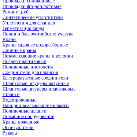
Прокладки силиконовые
Прокладки фторопластовые
Ремонт труб
Синтетические уплотнители
Уплотнения для фланцев
Герметизация ввода
Полив и благоустройство участка
Краны
Краны садовые водоразборные
Сливные краны
Незамерзающие краны и колонки
Погреб пластиковый
Поливочные пистолеты
Соединители для шлангов
Быстроразъемные соединители
Шланговые штуцеры латунные
Шланговые штуцеры пластиковые
Шланги
Водопроводные
Напорно-всасывающие шланги
Поливочные шланги
Пожарное оборудование
Краны пожарные
Огнетушители
Рукава