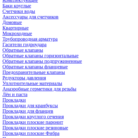
Комплектующие
Баки круглые
Счетчики воды
Аксессуары для счетчиков
Домовые
Квартирные
Мокроходные
Трубопроводная арматура
Гасители гидроудара
Обратные клапаны
Обратные клапаны горизонтальные
Обратные клапаны подпружиненные
Обратные клапаны фланцевые
Предохранительные клапаны
Редукторы давления
Уплотнительные материалы
Анаэробные герметики для резьбы
Лён и паста
Прокладки
Прокладки для кранбуксы
Прокладки для фланцев
Прокладки круглого сечения
Прокладки плоские паронит
Прокладки плоские резиновые
Прокладки плоские Фибра