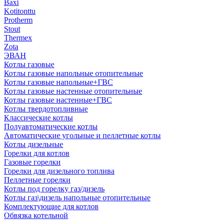
Baxi
Kotitonttu
Protherm
Stout
Thermex
Zota
ЭВАН
Котлы газовые
Котлы газовые напольные отопительные
Котлы газовые напольные+ГВС
Котлы газовые настенные отопительные
Котлы газовые настенные+ГВС
Котлы твердотопливные
Классические котлы
Полуавтоматические котлы
Автоматические угольные и пеллетные котлы
Котлы дизельные
Горелки для котлов
Газовые горелки
Горелки для дизельного топлива
Пеллетные горелки
Котлы под горелку газ/дизель
Котлы газ\дизель напольные отопительные
Комплектующие для котлов
Обвязка котельной