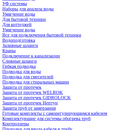
УФ системы
Наборы для анализа воды
Умягчение воды
Для бытовой техники
Для коттеджей
Умягчение воды
Все для подключения бытовой техники
Водоподготовка
Заливные шланги
Краны
Подключение к канализации
Сливные шланги
Гибкая подводка
Подводка для воды
Подводка для смесителей
Подводка для стиральных машин
Защита от протечек
Защита от протечек WELROK
Защита от протечек GIDROLOCK
Защита от протечек Нептун
Защита труб от замерзания
Готовые комплекты с саморегулирующимся кабелем
Комплектующие для системы обогрева труб
Контроллеры
Проходки для ввода кабеля в трубу