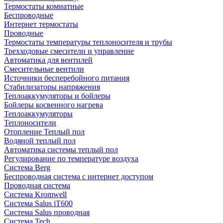
Термостаты комнатные
Беспроводные
Интернет термостаты
Проводные
Термостаты температуры теплоносителя и трубы
Трехходовые смесители и управление
Автоматика для вентилей
Смесительные вентили
Источники бесперебойного питания
Стабилизаторы напряжения
Теплоаккумуляторы и бойлеры
Бойлеры косвенного нагрева
Теплоаккумуляторы
Теплоносители
Отопление Теплый пол
Водяной теплый пол
Автоматика системы теплый пол
Регулирование по температуре воздуха
Система Berg
Беспроводная система с интернет доступом
Проводная система
Система Kromwell
Система Salus iT600
Система Salus проводная
Система Tech