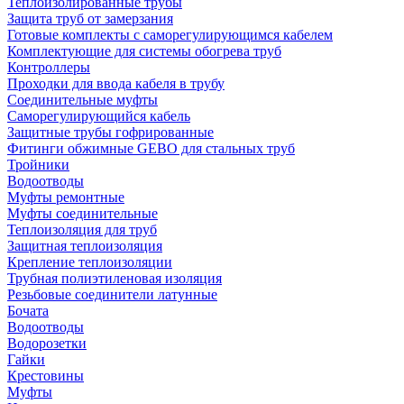
Теплоизолированные трубы
Защита труб от замерзания
Готовые комплекты с саморегулирующимся кабелем
Комплектующие для системы обогрева труб
Контроллеры
Проходки для ввода кабеля в трубу
Соединительные муфты
Саморегулирующийся кабель
Защитные трубы гофрированные
Фитинги обжимные GEBO для стальных труб
Тройники
Водоотводы
Муфты ремонтные
Муфты соединительные
Теплоизоляция для труб
Защитная теплоизоляция
Крепление теплоизоляции
Трубная полиэтиленовая изоляция
Резьбовые соединители латунные
Бочата
Водоотводы
Водорозетки
Гайки
Крестовины
Муфты