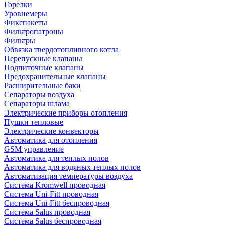
Горелки
Уровнемеры
Фикспакеты
Фильтропатроны
Фильтры
Обвязка твердотопливного котла
Перепускные клапаны
Подпиточные клапаны
Предохранительные клапаны
Расширительные баки
Сепараторы воздуха
Сепараторы шлама
Электрические приборы отопления
Пушки тепловые
Электрические конвекторы
Автоматика для отопления
GSM управление
Автоматика для теплых полов
Автоматика для водяных теплых полов
Автоматизация температуры воздуха
Система Kromwell проводная
Система Uni-Fitt проводная
Система Uni-Fitt беспроводная
Система Salus проводная
Система Salus беспроводная