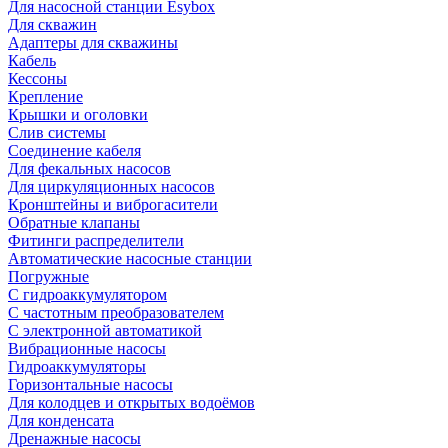
Для насосной станции Esybox
Для скважин
Адаптеры для скважины
Кабель
Кессоны
Крепление
Крышки и оголовки
Слив системы
Соединение кабеля
Для фекальных насосов
Для циркуляционных насосов
Кронштейны и виброгасители
Обратные клапаны
Фитинги распределители
Автоматические насосные станции
Погружные
С гидроаккумулятором
С частотным преобразователем
С электронной автоматикой
Вибрационные насосы
Гидроаккумуляторы
Горизонтальные насосы
Для колодцев и открытых водоёмов
Для конденсата
Дренажные насосы