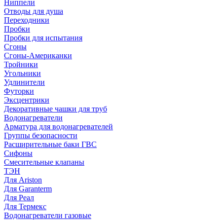
Ниппели
Отводы для душа
Переходники
Пробки
Пробки для испытания
Сгоны
Сгоны-Американки
Тройники
Угольники
Удлинители
Футорки
Эксцентрики
Декоративные чашки для труб
Водонагреватели
Арматура для водонагревателей
Группы безопасности
Расширительные баки ГВС
Сифоны
Смесительные клапаны
ТЭН
Для Ariston
Для Garanterm
Для Реал
Для Термекс
Водонагреватели газовые