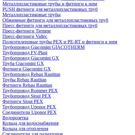
Металлопластиковые трубы и фитинги к ним
PUSH фитинги для металлопластиковых труб
Металлопластиковые трубы
Обжимные фитинги для металлопластиковых труб
Пресс фитинги для металлопластиковых труб
Пресс-фитинги Tiemme
Пресс-фитинги Valtec
Полиэтиленовые трубы PEX и PE-RT и фитинги к ним
Трубопровод Giacomini GIACOTHERM
Трубопровод FV-Plast
Трубопровод Giacomini GX
Труба Giacomini GX
Фитинги Giacomini GX
Трубопровод Rehau Rautitan
Трубы Rehau Rautitan
Фитинги Rehau Rautitan
Трубопровод Rommer PEX
Трубопровод Stout PEX
Фитинги Stout PEX
Трубопровод Uponor PEX
Соединители Uponor PEX
Водорозетка
Кольца для водоснабжения
Кольца для отопления
Соединители для радиаторов