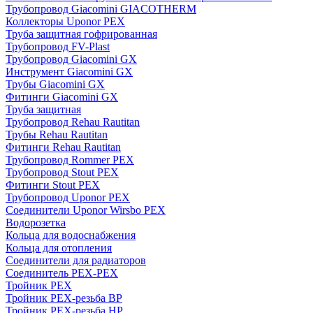
Трубопровод Giacomini GIACOTHERM
Коллекторы Uponor PEX
Труба защитная гофрированная
Трубопровод FV-Plast
Трубопровод Giacomini GX
Инструмент Giacomini GX
Трубы Giacomini GX
Фитинги Giacomini GX
Труба защитная
Трубопровод Rehau Rautitan
Трубы Rehau Rautitan
Фитинги Rehau Rautitan
Трубопровод Rommer PEX
Трубопровод Stout PEX
Фитинги Stout PEX
Трубопровод Uponor PEX
Соединители Uponor Wirsbo PEX
Водорозетка
Кольца для водоснабжения
Кольца для отопления
Соединители для радиаторов
Соединитель PEX-PEX
Тройник PEX
Тройник PEX-резьба ВР
Тройник PEX-резьба НР