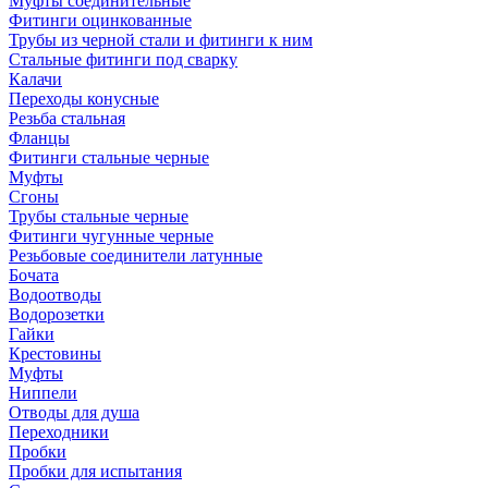
Муфты соединительные
Фитинги оцинкованные
Трубы из черной стали и фитинги к ним
Стальные фитинги под сварку
Калачи
Переходы конусные
Резьба стальная
Фланцы
Фитинги стальные черные
Муфты
Сгоны
Трубы стальные черные
Фитинги чугунные черные
Резьбовые соединители латунные
Бочата
Водоотводы
Водорозетки
Гайки
Крестовины
Муфты
Ниппели
Отводы для душа
Переходники
Пробки
Пробки для испытания