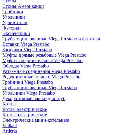
Сгоны
Сгоны-Американки
Тройники
Угольники
Удлинители
Футорки
Эксцентрики
Трубы оцинкованные Viega Prestabo и фитинги
Вставки Viega Prestabo
Заглушки Viega Prestabo
Муфты прямые резьбовые Viega Prestabo
Муфты соединительные Viega Prestabo
Обводы Viega Prestabo
Разъемные соединения Viega Prestabo
Редукционные вставки Viega Prestabo
Тройники Viega Prestabo
Трубы оцинкованные Viega Prestabo
Угольники Viega Prestabo
Декоративные чашки для труб
Котлы
Котлы электрические
Котлы электрические
Электрические мини-котельные
Vaillant
Arderia