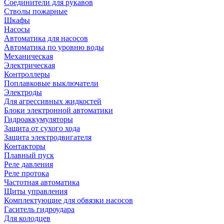
Соединители для рукавов
Стволы пожарные
Шкафы
Насосы
Автоматика для насосов
Автоматика по уровню воды
Механическая
Электрическая
Контроллеры
Поплавковые выключатели
Электроды
Для агрессивных жидкостей
Блоки электронной автоматики
Гидроаккумуляторы
Защита от сухого хода
Защита электродвигателя
Контакторы
Плавный пуск
Реле давления
Реле протока
Частотная автоматика
Щиты управления
Комплектующие для обвязки насосов
Гаситель гидроудара
Для колодцев