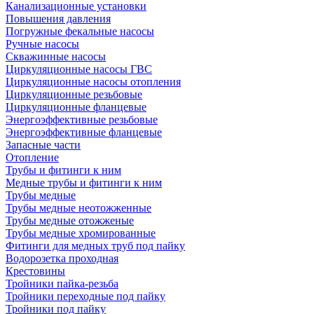
Канализационные установки
Повышения давления
Погружные фекальные насосы
Ручные насосы
Скважинные насосы
Циркуляционные насосы ГВС
Циркуляционные насосы отопления
Циркуляционные резьбовые
Циркуляционные фланцевые
Энергоэффективные резьбовые
Энергоэффективные фланцевые
Запасные части
Отопление
Трубы и фитинги к ним
Медные трубы и фитинги к ним
Трубы медные
Трубы медные неотожженные
Трубы медные отожженые
Трубы медные хромированные
Фитинги для медных труб под пайку
Водорозетка проходная
Крестовины
Тройники пайка-резьба
Тройники переходные под пайку
Тройники под пайку