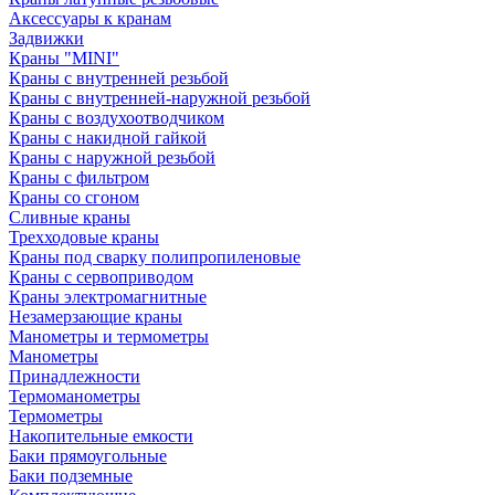
Аксессуары к кранам
Задвижки
Краны "MINI"
Краны с внутренней резьбой
Краны с внутренней-наружной резьбой
Краны с воздухоотводчиком
Краны с накидной гайкой
Краны с наружной резьбой
Краны с фильтром
Краны со сгоном
Сливные краны
Трехходовые краны
Краны под сварку полипропиленовые
Краны с сервоприводом
Краны электромагнитные
Незамерзающие краны
Манометры и термометры
Манометры
Принадлежности
Термоманометры
Термометры
Накопительные емкости
Баки прямоугольные
Баки подземные