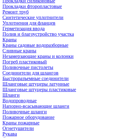
Прокладки силиконовые
Прокладки фторопластовые
Ремонт труб
Синтетические уплотнители
Уплотнения для фланцев
Герметизация ввода
Полив и благоустройство участка
Краны
Краны садовые водоразборные
Сливные краны
Незамерзающие краны и колонки
Погреб пластиковый
Поливочные пистолеты
Соединители для шлангов
Быстроразъемные соединители
Шланговые штуцеры латунные
Шланговые штуцеры пластиковые
Шланги
Водопроводные
Напорно-всасывающие шланги
Поливочные шланги
Пожарное оборудование
Краны пожарные
Огнетушители
Рукава