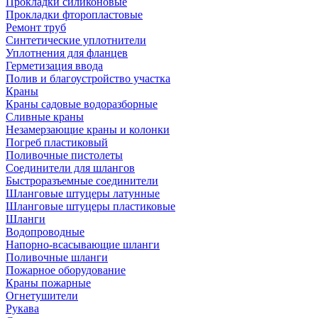
Прокладки силиконовые
Прокладки фторопластовые
Ремонт труб
Синтетические уплотнители
Уплотнения для фланцев
Герметизация ввода
Полив и благоустройство участка
Краны
Краны садовые водоразборные
Сливные краны
Незамерзающие краны и колонки
Погреб пластиковый
Поливочные пистолеты
Соединители для шлангов
Быстроразъемные соединители
Шланговые штуцеры латунные
Шланговые штуцеры пластиковые
Шланги
Водопроводные
Напорно-всасывающие шланги
Поливочные шланги
Пожарное оборудование
Краны пожарные
Огнетушители
Рукава