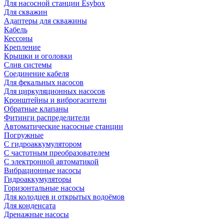
Для насосной станции Esybox
Для скважин
Адаптеры для скважины
Кабель
Кессоны
Крепление
Крышки и оголовки
Слив системы
Соединение кабеля
Для фекальных насосов
Для циркуляционных насосов
Кронштейны и виброгасители
Обратные клапаны
Фитинги распределители
Автоматические насосные станции
Погружные
С гидроаккумулятором
С частотным преобразователем
С электронной автоматикой
Вибрационные насосы
Гидроаккумуляторы
Горизонтальные насосы
Для колодцев и открытых водоёмов
Для конденсата
Дренажные насосы