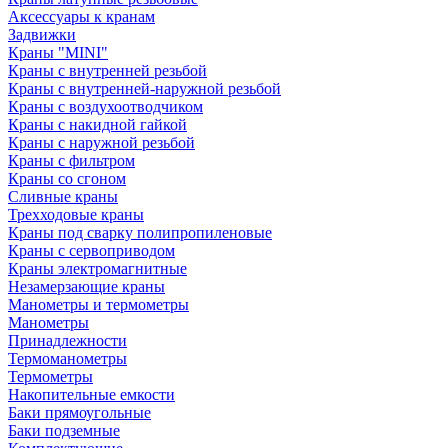
Аксессуары к кранам
Задвижки
Краны "MINI"
Краны с внутренней резьбой
Краны с внутренней-наружной резьбой
Краны с воздухоотводчиком
Краны с накидной гайкой
Краны с наружной резьбой
Краны с фильтром
Краны со сгоном
Сливные краны
Трехходовые краны
Краны под сварку полипропиленовые
Краны с сервоприводом
Краны электромагнитные
Незамерзающие краны
Манометры и термометры
Манометры
Принадлежности
Термоманометры
Термометры
Накопительные емкости
Баки прямоугольные
Баки подземные