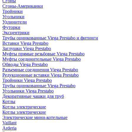
Сгоны
Сгоны-Американки
Тройники
Угольники
Удлинители
Футорки
Эксцентрики
Трубы оцинкованные Viega Prestabo и фитинги
Вставки Viega Prestabo
Заглушки Viega Prestabo
Муфты прямые резьбовые Viega Prestabo
Муфты соединительные Viega Prestabo
Обводы Viega Prestabo
Разъемные соединения Viega Prestabo
Редукционные вставки Viega Prestabo
Тройники Viega Prestabo
Трубы оцинкованные Viega Prestabo
Угольники Viega Prestabo
Декоративные чашки для труб
Котлы
Котлы электрические
Котлы электрические
Электрические мини-котельные
Vaillant
Arderia