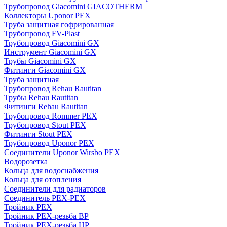
Трубопровод Giacomini GIACOTHERM
Коллекторы Uponor PEX
Труба защитная гофрированная
Трубопровод FV-Plast
Трубопровод Giacomini GX
Инструмент Giacomini GX
Трубы Giacomini GX
Фитинги Giacomini GX
Труба защитная
Трубопровод Rehau Rautitan
Трубы Rehau Rautitan
Фитинги Rehau Rautitan
Трубопровод Rommer PEX
Трубопровод Stout PEX
Фитинги Stout PEX
Трубопровод Uponor PEX
Соединители Uponor Wirsbo PEX
Водорозетка
Кольца для водоснабжения
Кольца для отопления
Соединители для радиаторов
Соединитель PEX-PEX
Тройник PEX
Тройник PEX-резьба ВР
Тройник PEX-резьба НР