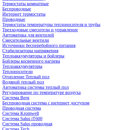
Термостаты комнатные
Беспроводные
Интернет термостаты
Проводные
Термостаты температуры теплоносителя и трубы
Трехходовые смесители и управление
Автоматика для вентилей
Смесительные вентили
Источники бесперебойного питания
Стабилизаторы напряжения
Теплоаккумуляторы и бойлеры
Бойлеры косвенного нагрева
Теплоаккумуляторы
Теплоносители
Отопление Теплый пол
Водяной теплый пол
Автоматика системы теплый пол
Регулирование по температуре воздуха
Система Berg
Беспроводная система с интернет доступом
Проводная система
Система Kromwell
Система Salus iT600
Система Salus проводная
Система Tech