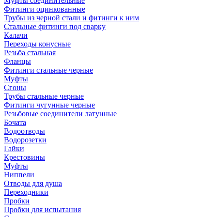
Муфты соединительные
Фитинги оцинкованные
Трубы из черной стали и фитинги к ним
Стальные фитинги под сварку
Калачи
Переходы конусные
Резьба стальная
Фланцы
Фитинги стальные черные
Муфты
Сгоны
Трубы стальные черные
Фитинги чугунные черные
Резьбовые соединители латунные
Бочата
Водоотводы
Водорозетки
Гайки
Крестовины
Муфты
Ниппели
Отводы для душа
Переходники
Пробки
Пробки для испытания