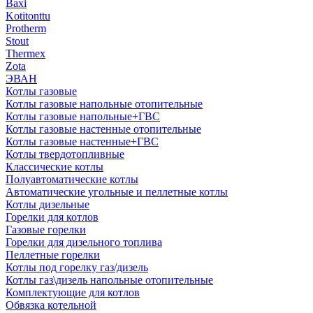
Baxi
Kotitonttu
Protherm
Stout
Thermex
Zota
ЭВАН
Котлы газовые
Котлы газовые напольные отопительные
Котлы газовые напольные+ГВС
Котлы газовые настенные отопительные
Котлы газовые настенные+ГВС
Котлы твердотопливные
Классические котлы
Полуавтоматические котлы
Автоматические угольные и пеллетные котлы
Котлы дизельные
Горелки для котлов
Газовые горелки
Горелки для дизельного топлива
Пеллетные горелки
Котлы под горелку газ/дизель
Котлы газ\дизель напольные отопительные
Комплектующие для котлов
Обвязка котельной