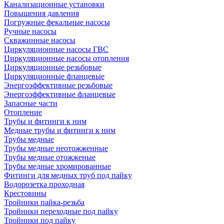
Канализационные установки
Повышения давления
Погружные фекальные насосы
Ручные насосы
Скважинные насосы
Циркуляционные насосы ГВС
Циркуляционные насосы отопления
Циркуляционные резьбовые
Циркуляционные фланцевые
Энергоэффективные резьбовые
Энергоэффективные фланцевые
Запасные части
Отопление
Трубы и фитинги к ним
Медные трубы и фитинги к ним
Трубы медные
Трубы медные неотожженные
Трубы медные отожженые
Трубы медные хромированные
Фитинги для медных труб под пайку
Водорозетка проходная
Крестовины
Тройники пайка-резьба
Тройники переходные под пайку
Тройники под пайку