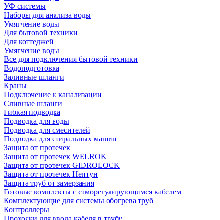
УФ системы
Наборы для анализа воды
Умягчение воды
Для бытовой техники
Для коттеджей
Умягчение воды
Все для подключения бытовой техники
Водоподготовка
Заливные шланги
Краны
Подключение к канализации
Сливные шланги
Гибкая подводка
Подводка для воды
Подводка для смесителей
Подводка для стиральных машин
Защита от протечек
Защита от протечек WELROK
Защита от протечек GIDROLOCK
Защита от протечек Нептун
Защита труб от замерзания
Готовые комплекты с саморегулирующимся кабелем
Комплектующие для системы обогрева труб
Контроллеры
Проходки для ввода кабеля в трубу