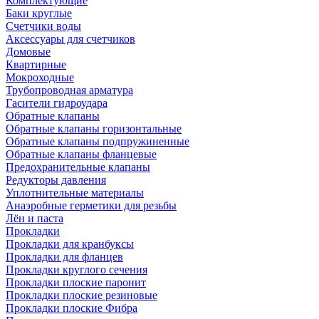
Комплектующие
Баки круглые
Счетчики воды
Аксессуары для счетчиков
Домовые
Квартирные
Мокроходные
Трубопроводная арматура
Гасители гидроудара
Обратные клапаны
Обратные клапаны горизонтальные
Обратные клапаны подпружиненные
Обратные клапаны фланцевые
Предохранительные клапаны
Редукторы давления
Уплотнительные материалы
Анаэробные герметики для резьбы
Лён и паста
Прокладки
Прокладки для кранбуксы
Прокладки для фланцев
Прокладки круглого сечения
Прокладки плоские паронит
Прокладки плоские резиновые
Прокладки плоские Фибра