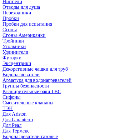
Ниппели
Отводы для душа
Переходники
Пробки
Пробки для испытания
Сгоны
Сгоны-Американки
Тройники
Угольники
Удлинители
Футорки
Эксцентрики
Декоративные чашки для труб
Водонагреватели
Арматура для водонагревателей
Группы безопасности
Расширительные баки ГВС
Сифоны
Смесительные клапаны
ТЭН
Для Ariston
Для Garanterm
Для Реал
Для Термекс
Водонагреватели газовые