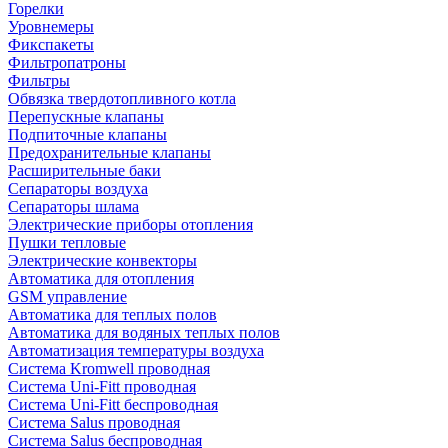
Горелки
Уровнемеры
Фикспакеты
Фильтропатроны
Фильтры
Обвязка твердотопливного котла
Перепускные клапаны
Подпиточные клапаны
Предохранительные клапаны
Расширительные баки
Сепараторы воздуха
Сепараторы шлама
Электрические приборы отопления
Пушки тепловые
Электрические конвекторы
Автоматика для отопления
GSM управление
Автоматика для теплых полов
Автоматика для водяных теплых полов
Автоматизация температуры воздуха
Система Kromwell проводная
Система Uni-Fitt проводная
Система Uni-Fitt беспроводная
Система Salus проводная
Система Salus беспроводная