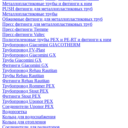
Металлопластиковые трубы и фитинги к ним
PUSH фитинги для металлопластиковых труб
Металлопластиковые трубы
Обжимные фитинги для металлопластиковых труб
Пресс фитинги для металлопластиковых труб
Пресс-фитинги Tiemme
Пресс-фитинги Valtec
Полиэтиленовые трубы PEX и PE-RT и фитинги к ним
Трубопровод Giacomini GIACOTHERM
Трубопровод FV-Plast
Трубопровод Giacomini GX
Труба Giacomini GX
Фитинги Giacomini GX
Трубопровод Rehau Rautitan
Трубы Rehau Rautitan
Фитинги Rehau Rautitan
Трубопровод Rommer PEX
Трубопровод Stout PEX
Фитинги Stout PEX
Трубопровод Uponor PEX
Соединители Uponor PEX
Водорозетка
Кольца для водоснабжения
Кольца для отопления
Соединители для радиаторов