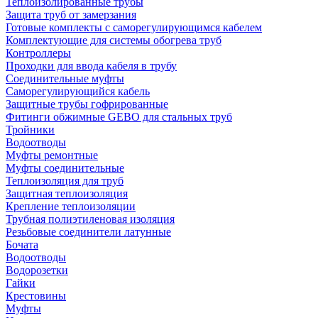
Теплоизолированные трубы
Защита труб от замерзания
Готовые комплекты с саморегулирующимся кабелем
Комплектующие для системы обогрева труб
Контроллеры
Проходки для ввода кабеля в трубу
Соединительные муфты
Саморегулирующийся кабель
Защитные трубы гофрированные
Фитинги обжимные GEBO для стальных труб
Тройники
Водоотводы
Муфты ремонтные
Муфты соединительные
Теплоизоляция для труб
Защитная теплоизоляция
Крепление теплоизоляции
Трубная полиэтиленовая изоляция
Резьбовые соединители латунные
Бочата
Водоотводы
Водорозетки
Гайки
Крестовины
Муфты