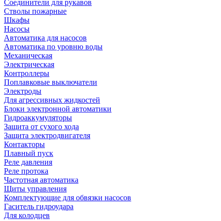
Соединители для рукавов
Стволы пожарные
Шкафы
Насосы
Автоматика для насосов
Автоматика по уровню воды
Механическая
Электрическая
Контроллеры
Поплавковые выключатели
Электроды
Для агрессивных жидкостей
Блоки электронной автоматики
Гидроаккумуляторы
Защита от сухого хода
Защита электродвигателя
Контакторы
Плавный пуск
Реле давления
Реле протока
Частотная автоматика
Щиты управления
Комплектующие для обвязки насосов
Гаситель гидроудара
Для колодцев