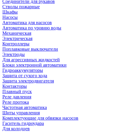
Соединители для рукавов
Стволы пожарные
Шкафы
Насосы
Автоматика для насосов
Автоматика по уровню воды
Механическая
Электрическая
Контроллеры
Поплавковые выключатели
Электроды
Для агрессивных жидкостей
Блоки электронной автоматики
Гидроаккумуляторы
Защита от сухого хода
Защита электродвигателя
Контакторы
Плавный пуск
Реле давления
Реле протока
Частотная автоматика
Щиты управления
Комплектующие для обвязки насосов
Гаситель гидроудара
Для колодцев