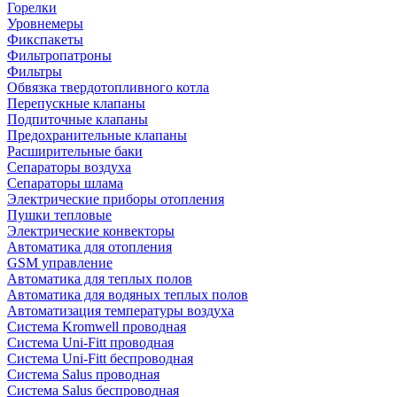
Горелки
Уровнемеры
Фикспакеты
Фильтропатроны
Фильтры
Обвязка твердотопливного котла
Перепускные клапаны
Подпиточные клапаны
Предохранительные клапаны
Расширительные баки
Сепараторы воздуха
Сепараторы шлама
Электрические приборы отопления
Пушки тепловые
Электрические конвекторы
Автоматика для отопления
GSM управление
Автоматика для теплых полов
Автоматика для водяных теплых полов
Автоматизация температуры воздуха
Система Kromwell проводная
Система Uni-Fitt проводная
Система Uni-Fitt беспроводная
Система Salus проводная
Система Salus беспроводная