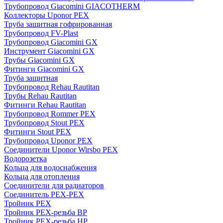
Трубопровод Giacomini GIACOTHERM
Коллекторы Uponor PEX
Труба защитная гофрированная
Трубопровод FV-Plast
Трубопровод Giacomini GX
Инструмент Giacomini GX
Трубы Giacomini GX
Фитинги Giacomini GX
Труба защитная
Трубопровод Rehau Rautitan
Трубы Rehau Rautitan
Фитинги Rehau Rautitan
Трубопровод Rommer PEX
Трубопровод Stout PEX
Фитинги Stout PEX
Трубопровод Uponor PEX
Соединители Uponor Wirsbo PEX
Водорозетка
Кольца для водоснабжения
Кольца для отопления
Соединители для радиаторов
Соединитель PEX-PEX
Тройник PEX
Тройник PEX-резьба ВР
Тройник PEX-резьба НР