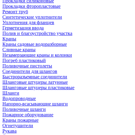
Прокладки силиконовые
Прокладки фторопластовые
Ремонт труб
Синтетические уплотнители
Уплотнения для фланцев
Герметизация ввода
Полив и благоустройство участка
Краны
Краны садовые водоразборные
Сливные краны
Незамерзающие краны и колонки
Погреб пластиковый
Поливочные пистолеты
Соединители для шлангов
Быстроразъемные соединители
Шланговые штуцеры латунные
Шланговые штуцеры пластиковые
Шланги
Водопроводные
Напорно-всасывающие шланги
Поливочные шланги
Пожарное оборудование
Краны пожарные
Огнетушители
Рукава