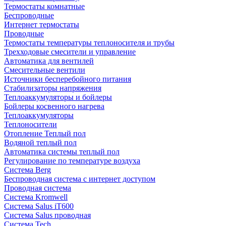
Термостаты комнатные
Беспроводные
Интернет термостаты
Проводные
Термостаты температуры теплоносителя и трубы
Трехходовые смесители и управление
Автоматика для вентилей
Смесительные вентили
Источники бесперебойного питания
Стабилизаторы напряжения
Теплоаккумуляторы и бойлеры
Бойлеры косвенного нагрева
Теплоаккумуляторы
Теплоносители
Отопление Теплый пол
Водяной теплый пол
Автоматика системы теплый пол
Регулирование по температуре воздуха
Система Berg
Беспроводная система с интернет доступом
Проводная система
Система Kromwell
Система Salus iT600
Система Salus проводная
Система Tech