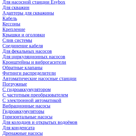
Для насосной станции Esybox
Для скважин
Адаптеры для скважины
Кабель
Кессоны
Крепление
Крышки и оголовки
Слив системы
Соединение кабеля
Для фекальных насосов
Для циркуляционных насосов
Кронштейны и виброгасители
Обратные клапаны
Фитинги распределители
Автоматические насосные станции
Погружные
С гидроаккумулятором
С частотным преобразователем
С электронной автоматикой
Вибрационные насосы
Гидроаккумуляторы
Горизонтальные насосы
Для колодцев и открытых водоёмов
Для конденсата
Дренажные насосы