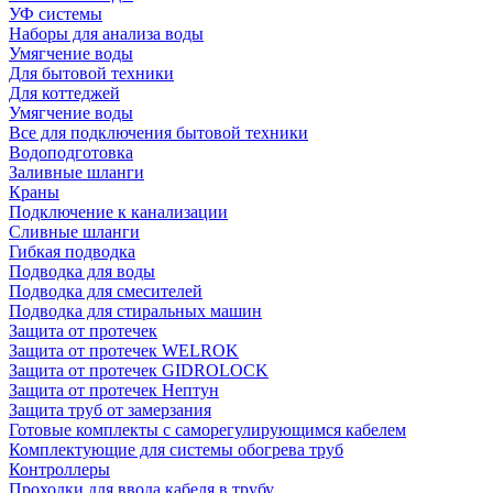
УФ системы
Наборы для анализа воды
Умягчение воды
Для бытовой техники
Для коттеджей
Умягчение воды
Все для подключения бытовой техники
Водоподготовка
Заливные шланги
Краны
Подключение к канализации
Сливные шланги
Гибкая подводка
Подводка для воды
Подводка для смесителей
Подводка для стиральных машин
Защита от протечек
Защита от протечек WELROK
Защита от протечек GIDROLOCK
Защита от протечек Нептун
Защита труб от замерзания
Готовые комплекты с саморегулирующимся кабелем
Комплектующие для системы обогрева труб
Контроллеры
Проходки для ввода кабеля в трубу