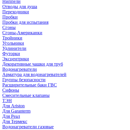
Ниппели
Отводы для душа
Переходники
Пробки
Пробки для испытания
Сгоны
Сгоны-Американки
Тройники
Угольники
Удлинители
Футорки
Эксцентрики
Декоративные чашки для труб
Водонагреватели
Арматура для водонагревателей
Группы безопасности
Расширительные баки ГВС
Сифоны
Смесительные клапаны
ТЭН
Для Ariston
Для Garanterm
Для Реал
Для Термекс
Водонагреватели газовые