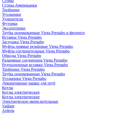
Сгоны
Сгоны-Американки
Тройники
Угольники
Удлинители
Футорки
Эксцентрики
Трубы оцинкованные Viega Prestabo и фитинги
Вставки Viega Prestabo
Заглушки Viega Prestabo
Муфты прямые резьбовые Viega Prestabo
Муфты соединительные Viega Prestabo
Обводы Viega Prestabo
Разъемные соединения Viega Prestabo
Редукционные вставки Viega Prestabo
Тройники Viega Prestabo
Трубы оцинкованные Viega Prestabo
Угольники Viega Prestabo
Декоративные чашки для труб
Котлы
Котлы электрические
Котлы электрические
Электрические мини-котельные
Vaillant
Arderia