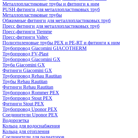
Металлопластиковые трубы и фитинги к ним
PUSH фитинги для металлопластиковых труб
Металлопластиковые трубы
Обжимные фитинги для металлопластиковых труб
Пресс фитинги для металлопластиковых труб
Пресс-фитинги Tiemme
Пресс-фитинги Valtec
Полиэтиленовые трубы PEX и PE-RT и фитинги к ним
Трубопровод Giacomini GIACOTHERM
Трубопровод FV-Plast
Трубопровод Giacomini GX
Труба Giacomini GX
Фитинги Giacomini GX
Трубопровод Rehau Rautitan
Трубы Rehau Rautitan
Фитинги Rehau Rautitan
Трубопровод Rommer PEX
Трубопровод Stout PEX
Фитинги Stout PEX
Трубопровод Uponor PEX
Соединители Uponor PEX
Водорозетка
Кольца для водоснабжения
Кольца для отопления
Соединители для радиаторов