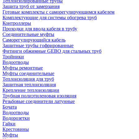
Теплоизолированные трубы
Защита труб от замерзания
Готовые комплекты с саморегулирующимся кабелем
Комплектующие для системы обогрева труб
Контроллеры
Проходки для ввода кабеля в трубу
Соединительные муфты
Саморегулирующийся кабель
Защитные трубы гофрированные
Фитинги обжимные GEBO для стальных труб
Тройники
Водоотводы
Муфты ремонтные
Муфты соединительные
Теплоизоляция для труб
Защитная теплоизоляция
Крепление теплоизоляции
Трубная полиэтиленовая изоляция
Резьбовые соединители латунные
Бочата
Водоотводы
Водорозетки
Гайки
Крестовины
Муфты