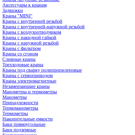
Аксессуары к кранам
Задвижки
Краны "MINI"
Краны с внутренней резьбой
Краны с внутренней-наружной резьбой
Краны с воздухоотводчиком
Краны с накидной гайкой
Краны с наружной резьбой
Краны с фильтром
Краны со сгоном
Сливные краны
Трехходовые краны
Краны под сварку полипропиленовые
Краны с сервоприводом
Краны электромагнитные
Незамерзающие краны
Манометры и термометры
Манометры
Принадлежности
Термоманометры
Термометры
Накопительные емкости
Баки прямоугольные
Баки подземные