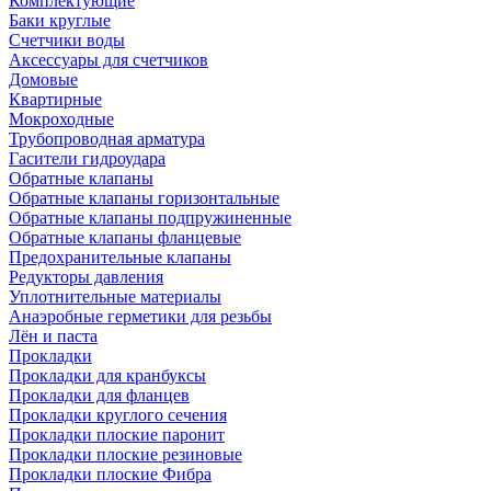
Комплектующие
Баки круглые
Счетчики воды
Аксессуары для счетчиков
Домовые
Квартирные
Мокроходные
Трубопроводная арматура
Гасители гидроудара
Обратные клапаны
Обратные клапаны горизонтальные
Обратные клапаны подпружиненные
Обратные клапаны фланцевые
Предохранительные клапаны
Редукторы давления
Уплотнительные материалы
Анаэробные герметики для резьбы
Лён и паста
Прокладки
Прокладки для кранбуксы
Прокладки для фланцев
Прокладки круглого сечения
Прокладки плоские паронит
Прокладки плоские резиновые
Прокладки плоские Фибра