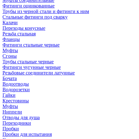
Муфты соединительные
Фитинги оцинкованные
Трубы из черной стали и фитинги к ним
Стальные фитинги под сварку
Калачи
Переходы конусные
Резьба стальная
Фланцы
Фитинги стальные черные
Муфты
Сгоны
Трубы стальные черные
Фитинги чугунные черные
Резьбовые соединители латунные
Бочата
Водоотводы
Водорозетки
Гайки
Крестовины
Муфты
Ниппели
Отводы для душа
Переходники
Пробки
Пробки для испытания