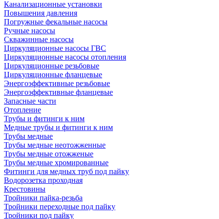
Канализационные установки
Повышения давления
Погружные фекальные насосы
Ручные насосы
Скважинные насосы
Циркуляционные насосы ГВС
Циркуляционные насосы отопления
Циркуляционные резьбовые
Циркуляционные фланцевые
Энергоэффективные резьбовые
Энергоэффективные фланцевые
Запасные части
Отопление
Трубы и фитинги к ним
Медные трубы и фитинги к ним
Трубы медные
Трубы медные неотожженные
Трубы медные отожженые
Трубы медные хромированные
Фитинги для медных труб под пайку
Водорозетка проходная
Крестовины
Тройники пайка-резьба
Тройники переходные под пайку
Тройники под пайку