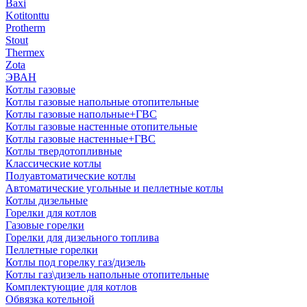
Baxi
Kotitonttu
Protherm
Stout
Thermex
Zota
ЭВАН
Котлы газовые
Котлы газовые напольные отопительные
Котлы газовые напольные+ГВС
Котлы газовые настенные отопительные
Котлы газовые настенные+ГВС
Котлы твердотопливные
Классические котлы
Полуавтоматические котлы
Автоматические угольные и пеллетные котлы
Котлы дизельные
Горелки для котлов
Газовые горелки
Горелки для дизельного топлива
Пеллетные горелки
Котлы под горелку газ/дизель
Котлы газ\дизель напольные отопительные
Комплектующие для котлов
Обвязка котельной