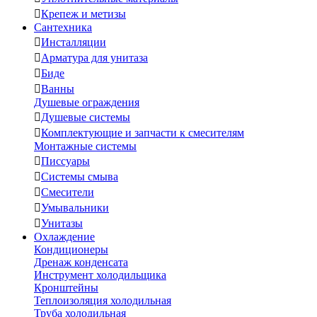

Крепеж и метизы
Сантехника

Инсталляции

Арматура для унитаза

Биде

Ванны
Душевые ограждения

Душевые системы

Комплектующие и запчасти к смесителям
Монтажные системы

Писсуары

Системы смыва

Смесители

Умывальники

Унитазы
Охлаждение
Кондиционеры
Дренаж конденсата
Инструмент холодильщика
Кронштейны
Теплоизоляция холодильная
Труба холодильная