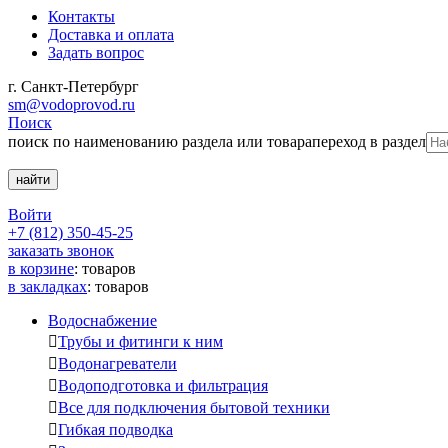
Контакты
Доставка и оплата
Задать вопрос
г. Санкт-Петербург
sm@vodoprovod.ru
Поиск
поиск по наименованию раздела или товара
переход в раздел
Войти
+7 (812) 350-45-25
заказать звонок
в корзине
:
товаров
в закладках
:
товаров
Водоснабжение

Трубы и фитинги к ним

Водонагреватели

Водоподготовка и фильтрация

Все для подключения бытовой техники

Гибкая подводка