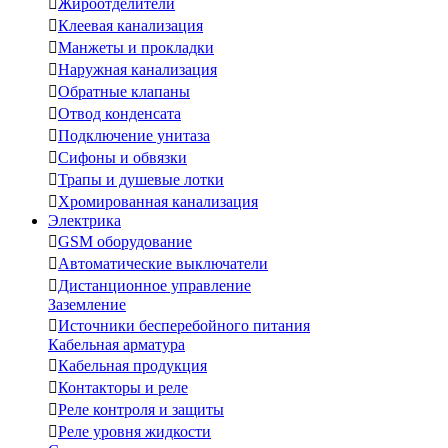

Жироотделители

Клеевая канализация

Манжеты и прокладки

Наружная канализация

Обратные клапаны

Отвод конденсата

Подключение унитаза

Сифоны и обвязки

Трапы и душевые лотки

Хромированная канализация
Электрика

GSM оборудование

Автоматические выключатели

Дистанционное управление
Заземление

Источники бесперебойного питания
Кабельная арматура

Кабельная продукция

Контакторы и реле

Реле контроля и защиты

Реле уровня жидкости