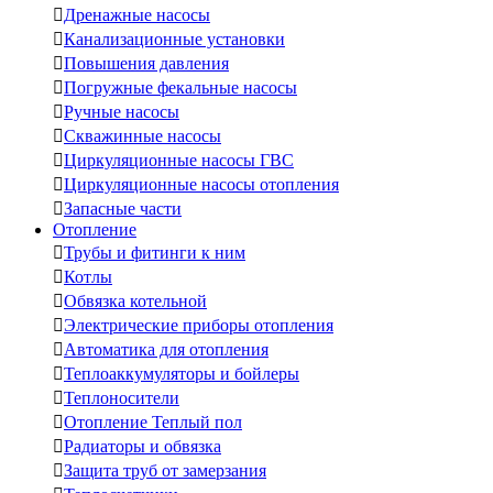

Дренажные насосы

Канализационные установки

Повышения давления

Погружные фекальные насосы

Ручные насосы

Скважинные насосы

Циркуляционные насосы ГВС

Циркуляционные насосы отопления

Запасные части
Отопление

Трубы и фитинги к ним

Котлы

Обвязка котельной

Электрические приборы отопления

Автоматика для отопления

Теплоаккумуляторы и бойлеры

Теплоносители

Отопление Теплый пол

Радиаторы и обвязка

Защита труб от замерзания