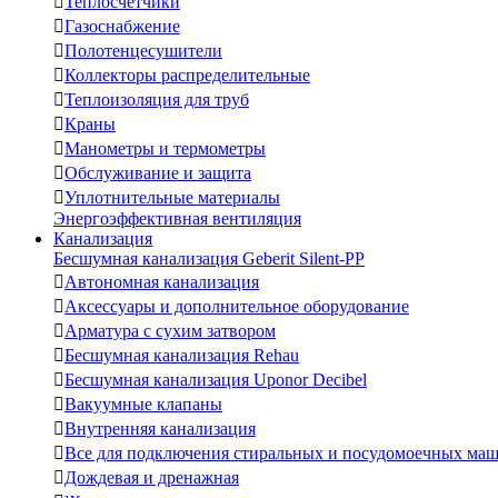

Теплосчетчики

Газоснабжение

Полотенцесушители

Коллекторы распределительные

Теплоизоляция для труб

Краны

Манометры и термометры

Обслуживание и защита

Уплотнительные материалы
Энергоэффективная вентиляция
Канализация
Бесшумная канализация Geberit Silent-PP

Автономная канализация

Аксессуары и дополнительное оборудование

Арматура с сухим затвором

Бесшумная канализация Rehau

Бесшумная канализация Uponor Decibel

Вакуумные клапаны

Внутренняя канализация

Все для подключения стиральных и посудомоечных ма

Дождевая и дренажная