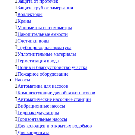

Защита от протечек

Защита труб от замерзания

Коллекторы

Краны

Манометры и термометры

Накопительные емкости

Счетчики воды

Трубопроводная арматура

Уплотнительные материалы

Герметизация ввода

Полив и благоустройство участка

Пожарное оборудование
Насосы

Автоматика для насосов

Комплектующие для обвязки насосов

Автоматические насосные станции

Вибрационные насосы

Гидроаккумуляторы

Горизонтальные насосы

Для колодцев и открытых водоёмов

Для конденсата