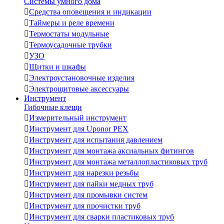
Системы умного дома

Средства оповещения и индикации

Таймеры и реле времени

Термостаты модульные

Термоусадочные трубки

УЗО

Щитки и шкафы

Электроустановочные изделия

Электрощитовые аксессуары
Инструмент
Гибочные клещи

Измерительный инструмент

Инструмент для Uponor PEX

Инструмент для испытания давлением

Инструмент для монтажа аксиальных фитингов

Инструмент для монтажа металлопластиковых труб

Инструмент для нарезки резьбы

Инструмент для пайки медных труб

Инструмент для промывки систем

Инструмент для прочистки труб

Инструмент для сварки пластиковых труб