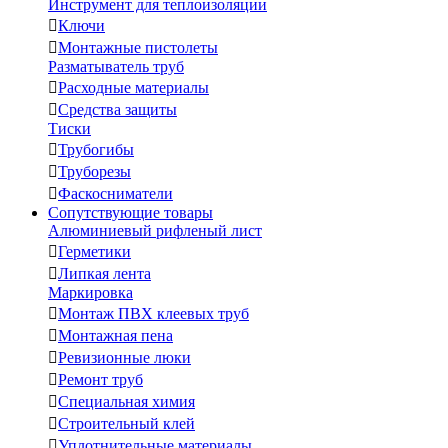
Инструмент для теплоизоляции

Ключи

Монтажные пистолеты
Разматыватель труб

Расходные материалы

Средства защиты
Тиски

Трубогибы

Труборезы

Фаскосниматели
Сопутствующие товары
Алюминиевый рифленый лист

Герметики

Липкая лента
Маркировка

Монтаж ПВХ клеевых труб

Монтажная пена

Ревизионные люки

Ремонт труб

Специальная химия

Строительный клей

Уплотнительные материалы