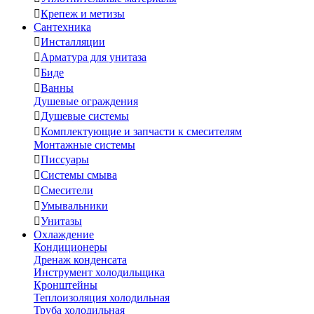

Крепеж и метизы
Сантехника

Инсталляции

Арматура для унитаза

Биде

Ванны
Душевые ограждения

Душевые системы

Комплектующие и запчасти к смесителям
Монтажные системы

Писсуары

Системы смыва

Смесители

Умывальники

Унитазы
Охлаждение
Кондиционеры
Дренаж конденсата
Инструмент холодильщика
Кронштейны
Теплоизоляция холодильная
Труба холодильная