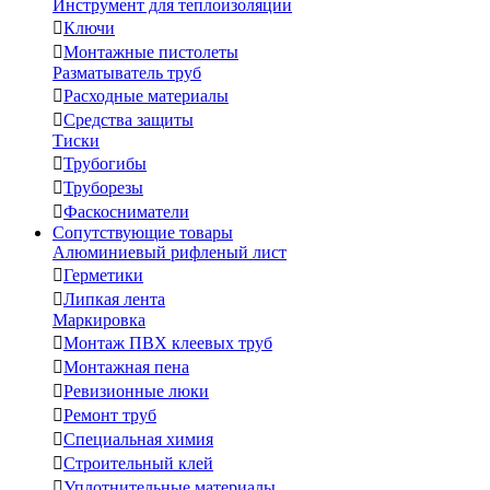
Инструмент для теплоизоляции

Ключи

Монтажные пистолеты
Разматыватель труб

Расходные материалы

Средства защиты
Тиски

Трубогибы

Труборезы

Фаскосниматели
Сопутствующие товары
Алюминиевый рифленый лист

Герметики

Липкая лента
Маркировка

Монтаж ПВХ клеевых труб

Монтажная пена

Ревизионные люки

Ремонт труб

Специальная химия

Строительный клей

Уплотнительные материалы