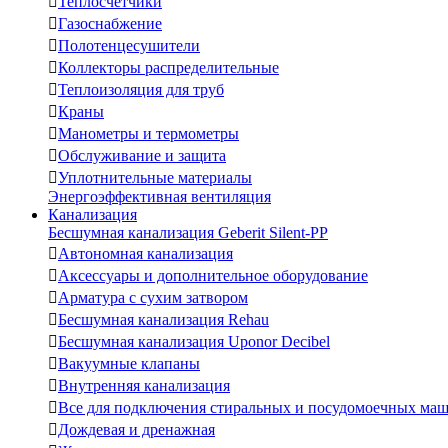

Теплосчетчики

Газоснабжение

Полотенцесушители

Коллекторы распределительные

Теплоизоляция для труб

Краны

Манометры и термометры

Обслуживание и защита

Уплотнительные материалы
Энергоэффективная вентиляция
Канализация
Бесшумная канализация Geberit Silent-PP

Автономная канализация

Аксессуары и дополнительное оборудование

Арматура с сухим затвором

Бесшумная канализация Rehau

Бесшумная канализация Uponor Decibel

Вакуумные клапаны

Внутренняя канализация

Все для подключения стиральных и посудомоечных ма

Дождевая и дренажная