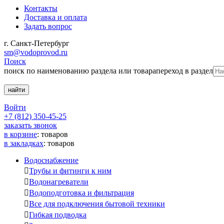
Контакты
Доставка и оплата
Задать вопрос
г. Санкт-Петербург
sm@vodoprovod.ru
Поиск
поиск по наименованию раздела или товара
переход в раздел
Войти
+7 (812) 350-45-25
заказать звонок
в корзине
:
товаров
в закладках
:
товаров
Водоснабжение

Трубы и фитинги к ним

Водонагреватели

Водоподготовка и фильтрация

Все для подключения бытовой техники

Гибкая подводка