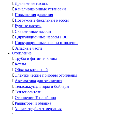

Дренажные насосы

Канализационные установки

Повышения давления

Погружные фекальные насосы

Ручные насосы

Скважинные насосы

Циркуляционные насосы ГВС

Циркуляционные насосы отопления

Запасные части
Отопление

Трубы и фитинги к ним

Котлы

Обвязка котельной

Электрические приборы отопления

Автоматика для отопления

Теплоаккумуляторы и бойлеры

Теплоносители

Отопление Теплый пол

Радиаторы и обвязка

Защита труб от замерзания