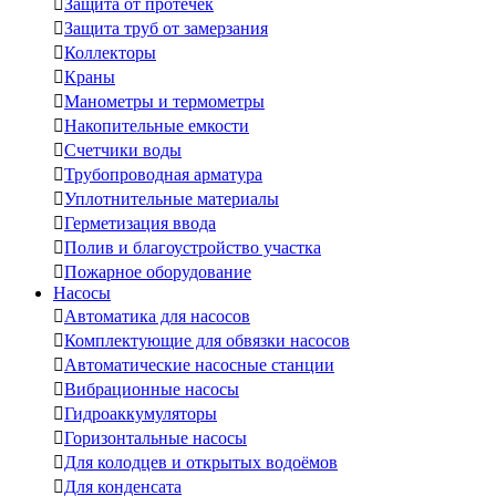

Защита от протечек

Защита труб от замерзания

Коллекторы

Краны

Манометры и термометры

Накопительные емкости

Счетчики воды

Трубопроводная арматура

Уплотнительные материалы

Герметизация ввода

Полив и благоустройство участка

Пожарное оборудование
Насосы

Автоматика для насосов

Комплектующие для обвязки насосов

Автоматические насосные станции

Вибрационные насосы

Гидроаккумуляторы

Горизонтальные насосы

Для колодцев и открытых водоёмов

Для конденсата