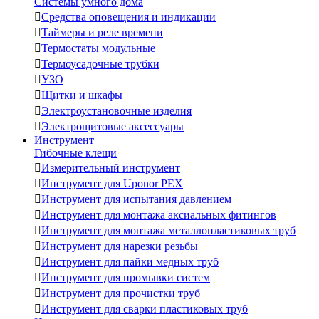
Системы умного дома

Средства оповещения и индикации

Таймеры и реле времени

Термостаты модульные

Термоусадочные трубки

УЗО

Щитки и шкафы

Электроустановочные изделия

Электрощитовые аксессуары
Инструмент
Гибочные клещи

Измерительный инструмент

Инструмент для Uponor PEX

Инструмент для испытания давлением

Инструмент для монтажа аксиальных фитингов

Инструмент для монтажа металлопластиковых труб

Инструмент для нарезки резьбы

Инструмент для пайки медных труб

Инструмент для промывки систем

Инструмент для прочистки труб

Инструмент для сварки пластиковых труб