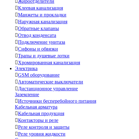

Жироотделители

Клеевая канализация

Манжеты и прокладки

Наружная канализация

Обратные клапаны

Отвод конденсата

Подключение унитаза

Сифоны и обвязки

Трапы и душевые лотки

Хромированная канализация
Электрика

GSM оборудование

Автоматические выключатели

Дистанционное управление
Заземление

Источники бесперебойного питания
Кабельная арматура

Кабельная продукция

Контакторы и реле

Реле контроля и защиты

Реле уровня жидкости