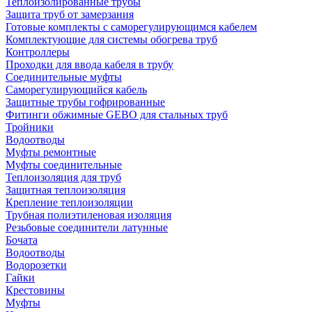
Теплоизолированные трубы
Защита труб от замерзания
Готовые комплекты с саморегулирующимся кабелем
Комплектующие для системы обогрева труб
Контроллеры
Проходки для ввода кабеля в трубу
Соединительные муфты
Саморегулирующийся кабель
Защитные трубы гофрированные
Фитинги обжимные GEBO для стальных труб
Тройники
Водоотводы
Муфты ремонтные
Муфты соединительные
Теплоизоляция для труб
Защитная теплоизоляция
Крепление теплоизоляции
Трубная полиэтиленовая изоляция
Резьбовые соединители латунные
Бочата
Водоотводы
Водорозетки
Гайки
Крестовины
Муфты