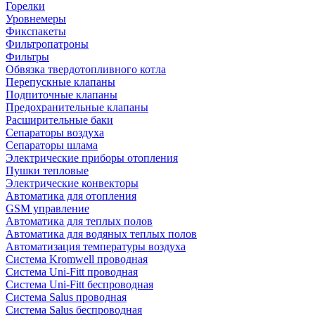
Горелки
Уровнемеры
Фикспакеты
Фильтропатроны
Фильтры
Обвязка твердотопливного котла
Перепускные клапаны
Подпиточные клапаны
Предохранительные клапаны
Расширительные баки
Сепараторы воздуха
Сепараторы шлама
Электрические приборы отопления
Пушки тепловые
Электрические конвекторы
Автоматика для отопления
GSM управление
Автоматика для теплых полов
Автоматика для водяных теплых полов
Автоматизация температуры воздуха
Система Kromwell проводная
Система Uni-Fitt проводная
Система Uni-Fitt беспроводная
Система Salus проводная
Система Salus беспроводная