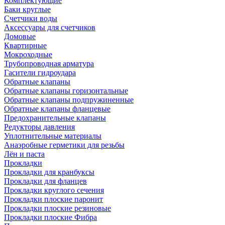
Комплектующие
Баки круглые
Счетчики воды
Аксессуары для счетчиков
Домовые
Квартирные
Мокроходные
Трубопроводная арматура
Гасители гидроудара
Обратные клапаны
Обратные клапаны горизонтальные
Обратные клапаны подпружиненные
Обратные клапаны фланцевые
Предохранительные клапаны
Редукторы давления
Уплотнительные материалы
Анаэробные герметики для резьбы
Лён и паста
Прокладки
Прокладки для кранбуксы
Прокладки для фланцев
Прокладки круглого сечения
Прокладки плоские паронит
Прокладки плоские резиновые
Прокладки плоские Фибра