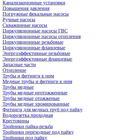
Канализационные установки
Повышения давления
Погружные фекальные насосы
Ручные насосы
Скважинные насосы
Циркуляционные насосы ГВС
Циркуляционные насосы отопления
Циркуляционные резьбовые
Циркуляционные фланцевые
Энергоэффективные резьбовые
Энергоэффективные фланцевые
Запасные части
Отопление
Трубы и фитинги к ним
Медные трубы и фитинги к ним
Трубы медные
Трубы медные неотожженные
Трубы медные отожженые
Трубы медные хромированные
Фитинги для медных труб под пайку
Водорозетка проходная
Крестовины
Тройники пайка-резьба
Тройники переходные под пайку
Тройники под пайку