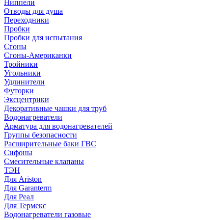
Ниппели
Отводы для душа
Переходники
Пробки
Пробки для испытания
Сгоны
Сгоны-Американки
Тройники
Угольники
Удлинители
Футорки
Эксцентрики
Декоративные чашки для труб
Водонагреватели
Арматура для водонагревателей
Группы безопасности
Расширительные баки ГВС
Сифоны
Смесительные клапаны
ТЭН
Для Ariston
Для Garanterm
Для Реал
Для Термекс
Водонагреватели газовые