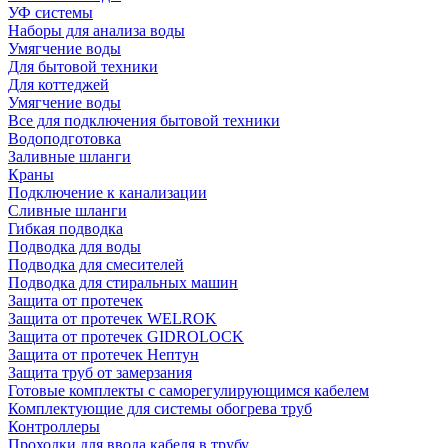
УФ системы
Наборы для анализа воды
Умягчение воды
Для бытовой техники
Для коттеджей
Умягчение воды
Все для подключения бытовой техники
Водоподготовка
Заливные шланги
Краны
Подключение к канализации
Сливные шланги
Гибкая подводка
Подводка для воды
Подводка для смесителей
Подводка для стиральных машин
Защита от протечек
Защита от протечек WELROK
Защита от протечек GIDROLOCK
Защита от протечек Нептун
Защита труб от замерзания
Готовые комплекты с саморегулирующимся кабелем
Комплектующие для системы обогрева труб
Контроллеры
Проходки для ввода кабеля в трубу