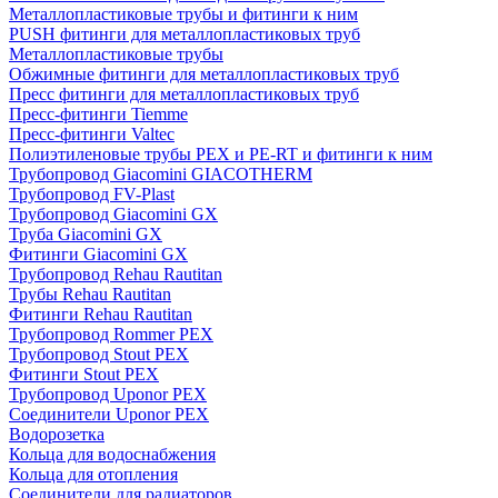
Металлопластиковые трубы и фитинги к ним
PUSH фитинги для металлопластиковых труб
Металлопластиковые трубы
Обжимные фитинги для металлопластиковых труб
Пресс фитинги для металлопластиковых труб
Пресс-фитинги Tiemme
Пресс-фитинги Valtec
Полиэтиленовые трубы PEX и PE-RT и фитинги к ним
Трубопровод Giacomini GIACOTHERM
Трубопровод FV-Plast
Трубопровод Giacomini GX
Труба Giacomini GX
Фитинги Giacomini GX
Трубопровод Rehau Rautitan
Трубы Rehau Rautitan
Фитинги Rehau Rautitan
Трубопровод Rommer PEX
Трубопровод Stout PEX
Фитинги Stout PEX
Трубопровод Uponor PEX
Соединители Uponor PEX
Водорозетка
Кольца для водоснабжения
Кольца для отопления
Соединители для радиаторов