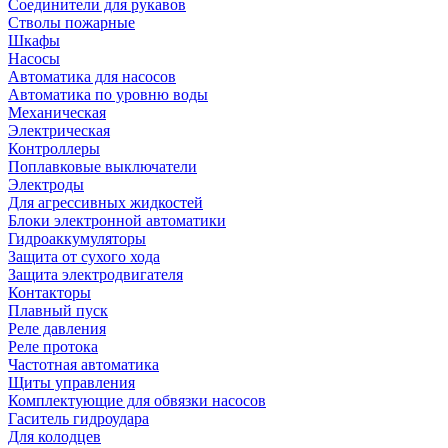
Соединители для рукавов
Стволы пожарные
Шкафы
Насосы
Автоматика для насосов
Автоматика по уровню воды
Механическая
Электрическая
Контроллеры
Поплавковые выключатели
Электроды
Для агрессивных жидкостей
Блоки электронной автоматики
Гидроаккумуляторы
Защита от сухого хода
Защита электродвигателя
Контакторы
Плавный пуск
Реле давления
Реле протока
Частотная автоматика
Щиты управления
Комплектующие для обвязки насосов
Гаситель гидроудара
Для колодцев