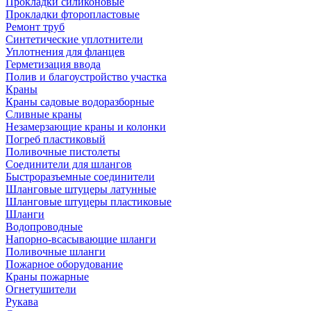
Прокладки силиконовые
Прокладки фторопластовые
Ремонт труб
Синтетические уплотнители
Уплотнения для фланцев
Герметизация ввода
Полив и благоустройство участка
Краны
Краны садовые водоразборные
Сливные краны
Незамерзающие краны и колонки
Погреб пластиковый
Поливочные пистолеты
Соединители для шлангов
Быстроразъемные соединители
Шланговые штуцеры латунные
Шланговые штуцеры пластиковые
Шланги
Водопроводные
Напорно-всасывающие шланги
Поливочные шланги
Пожарное оборудование
Краны пожарные
Огнетушители
Рукава