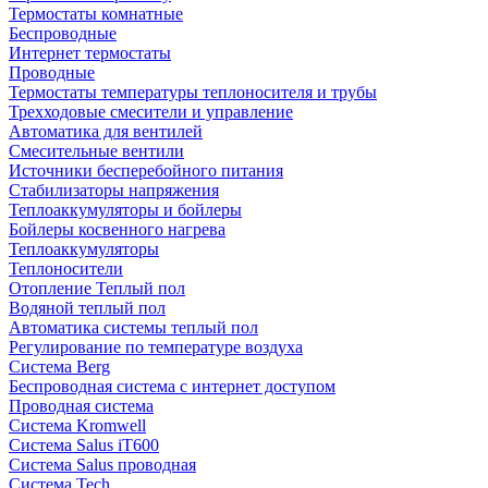
Термостаты комнатные
Беспроводные
Интернет термостаты
Проводные
Термостаты температуры теплоносителя и трубы
Трехходовые смесители и управление
Автоматика для вентилей
Смесительные вентили
Источники бесперебойного питания
Стабилизаторы напряжения
Теплоаккумуляторы и бойлеры
Бойлеры косвенного нагрева
Теплоаккумуляторы
Теплоносители
Отопление Теплый пол
Водяной теплый пол
Автоматика системы теплый пол
Регулирование по температуре воздуха
Система Berg
Беспроводная система с интернет доступом
Проводная система
Система Kromwell
Система Salus iT600
Система Salus проводная
Система Tech