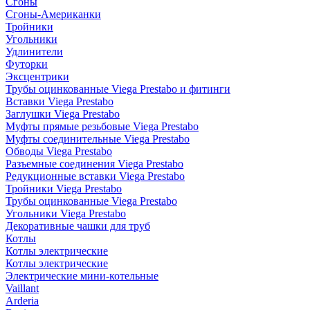
Сгоны
Сгоны-Американки
Тройники
Угольники
Удлинители
Футорки
Эксцентрики
Трубы оцинкованные Viega Prestabo и фитинги
Вставки Viega Prestabo
Заглушки Viega Prestabo
Муфты прямые резьбовые Viega Prestabo
Муфты соединительные Viega Prestabo
Обводы Viega Prestabo
Разъемные соединения Viega Prestabo
Редукционные вставки Viega Prestabo
Тройники Viega Prestabo
Трубы оцинкованные Viega Prestabo
Угольники Viega Prestabo
Декоративные чашки для труб
Котлы
Котлы электрические
Котлы электрические
Электрические мини-котельные
Vaillant
Arderia