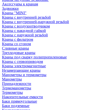
Аксессуары к кранам
Задвижки
Краны "MINI"
Краны с внутренней резьбой
Краны с внутренней-наружной резьбой
Краны с воздухоотводчиком
Краны с накидной гайкой
Краны с наружной резьбой
Краны с фильтром
Краны со сгоном
Сливные краны
Трехходовые краны
Краны под сварку полипропиленовые
Краны с сервоприводом
Краны электромагнитные
Незамерзающие краны
Манометры и термометры
Манометры
Принадлежности
Термоманометры
Термометры
Накопительные емкости
Баки прямоугольные
Баки подземные