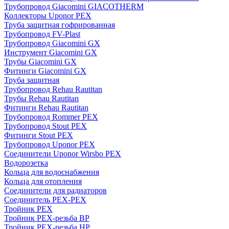
Трубопровод Giacomini GIACOTHERM
Коллекторы Uponor PEX
Труба защитная гофрированная
Трубопровод FV-Plast
Трубопровод Giacomini GX
Инструмент Giacomini GX
Трубы Giacomini GX
Фитинги Giacomini GX
Труба защитная
Трубопровод Rehau Rautitan
Трубы Rehau Rautitan
Фитинги Rehau Rautitan
Трубопровод Rommer PEX
Трубопровод Stout PEX
Фитинги Stout PEX
Трубопровод Uponor PEX
Соединители Uponor Wirsbo PEX
Водорозетка
Кольца для водоснабжения
Кольца для отопления
Соединители для радиаторов
Соединитель PEX-PEX
Тройник PEX
Тройник PEX-резьба ВР
Тройник PEX-резьба НР