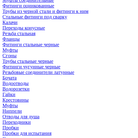
Муфты соединительные
Фитинги оцинкованные
Трубы из черной стали и фитинги к ним
Стальные фитинги под сварку
Калачи
Переходы конусные
Резьба стальная
Фланцы
Фитинги стальные черные
Муфты
Сгоны
Трубы стальные черные
Фитинги чугунные черные
Резьбовые соединители латунные
Бочата
Водоотводы
Водорозетки
Гайки
Крестовины
Муфты
Ниппели
Отводы для душа
Переходники
Пробки
Пробки для испытания