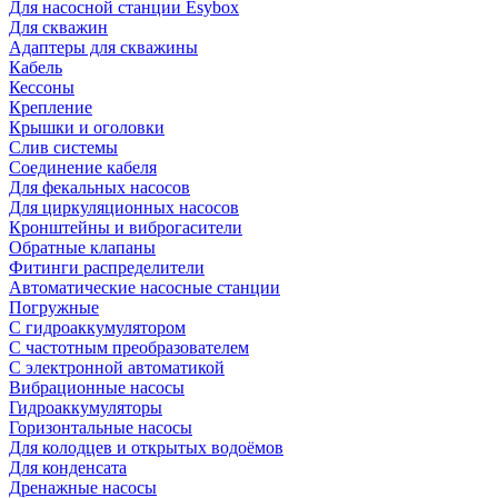
Для насосной станции Esybox
Для скважин
Адаптеры для скважины
Кабель
Кессоны
Крепление
Крышки и оголовки
Слив системы
Соединение кабеля
Для фекальных насосов
Для циркуляционных насосов
Кронштейны и виброгасители
Обратные клапаны
Фитинги распределители
Автоматические насосные станции
Погружные
С гидроаккумулятором
С частотным преобразователем
С электронной автоматикой
Вибрационные насосы
Гидроаккумуляторы
Горизонтальные насосы
Для колодцев и открытых водоёмов
Для конденсата
Дренажные насосы