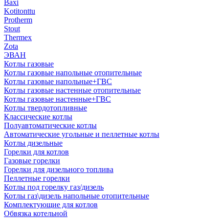
Baxi
Kotitonttu
Protherm
Stout
Thermex
Zota
ЭВАН
Котлы газовые
Котлы газовые напольные отопительные
Котлы газовые напольные+ГВС
Котлы газовые настенные отопительные
Котлы газовые настенные+ГВС
Котлы твердотопливные
Классические котлы
Полуавтоматические котлы
Автоматические угольные и пеллетные котлы
Котлы дизельные
Горелки для котлов
Газовые горелки
Горелки для дизельного топлива
Пеллетные горелки
Котлы под горелку газ/дизель
Котлы газ\дизель напольные отопительные
Комплектующие для котлов
Обвязка котельной