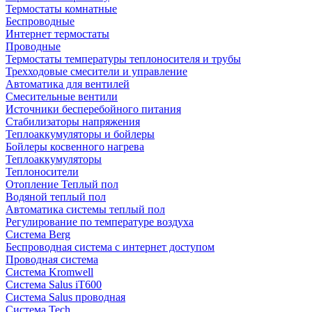
Термостаты комнатные
Беспроводные
Интернет термостаты
Проводные
Термостаты температуры теплоносителя и трубы
Трехходовые смесители и управление
Автоматика для вентилей
Смесительные вентили
Источники бесперебойного питания
Стабилизаторы напряжения
Теплоаккумуляторы и бойлеры
Бойлеры косвенного нагрева
Теплоаккумуляторы
Теплоносители
Отопление Теплый пол
Водяной теплый пол
Автоматика системы теплый пол
Регулирование по температуре воздуха
Система Berg
Беспроводная система с интернет доступом
Проводная система
Система Kromwell
Система Salus iT600
Система Salus проводная
Система Tech