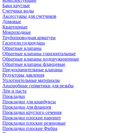
Комплектующие
Баки круглые
Счетчики воды
Аксессуары для счетчиков
Домовые
Квартирные
Мокроходные
Трубопроводная арматура
Гасители гидроудара
Обратные клапаны
Обратные клапаны горизонтальные
Обратные клапаны подпружиненные
Обратные клапаны фланцевые
Предохранительные клапаны
Редукторы давления
Уплотнительные материалы
Анаэробные герметики для резьбы
Лён и паста
Прокладки
Прокладки для кранбуксы
Прокладки для фланцев
Прокладки круглого сечения
Прокладки плоские паронит
Прокладки плоские резиновые
Прокладки плоские Фибра