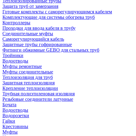
Теплоизолированные трубы
Защита труб от замерзания
Готовые комплекты с саморегулирующимся кабелем
Комплектующие для системы обогрева труб
Контроллеры
Проходки для ввода кабеля в трубу
Соединительные муфты
Саморегулирующийся кабель
Защитные трубы гофрированные
Фитинги обжимные GEBO для стальных труб
Тройники
Водоотводы
Муфты ремонтные
Муфты соединительные
Теплоизоляция для труб
Защитная теплоизоляция
Крепление теплоизоляции
Трубная полиэтиленовая изоляция
Резьбовые соединители латунные
Бочата
Водоотводы
Водорозетки
Гайки
Крестовины
Муфты