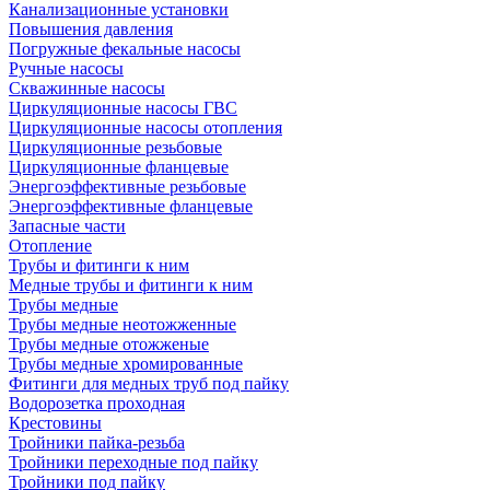
Канализационные установки
Повышения давления
Погружные фекальные насосы
Ручные насосы
Скважинные насосы
Циркуляционные насосы ГВС
Циркуляционные насосы отопления
Циркуляционные резьбовые
Циркуляционные фланцевые
Энергоэффективные резьбовые
Энергоэффективные фланцевые
Запасные части
Отопление
Трубы и фитинги к ним
Медные трубы и фитинги к ним
Трубы медные
Трубы медные неотожженные
Трубы медные отожженые
Трубы медные хромированные
Фитинги для медных труб под пайку
Водорозетка проходная
Крестовины
Тройники пайка-резьба
Тройники переходные под пайку
Тройники под пайку