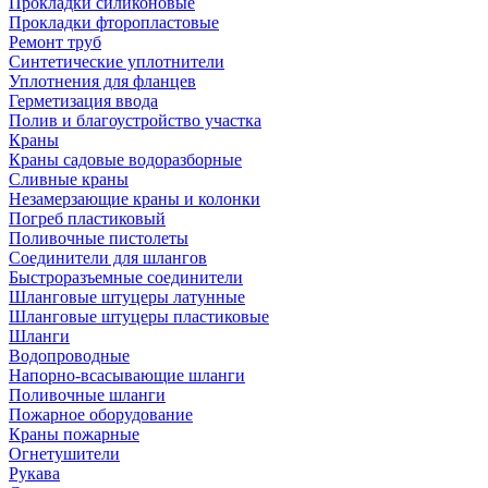
Прокладки силиконовые
Прокладки фторопластовые
Ремонт труб
Синтетические уплотнители
Уплотнения для фланцев
Герметизация ввода
Полив и благоустройство участка
Краны
Краны садовые водоразборные
Сливные краны
Незамерзающие краны и колонки
Погреб пластиковый
Поливочные пистолеты
Соединители для шлангов
Быстроразъемные соединители
Шланговые штуцеры латунные
Шланговые штуцеры пластиковые
Шланги
Водопроводные
Напорно-всасывающие шланги
Поливочные шланги
Пожарное оборудование
Краны пожарные
Огнетушители
Рукава