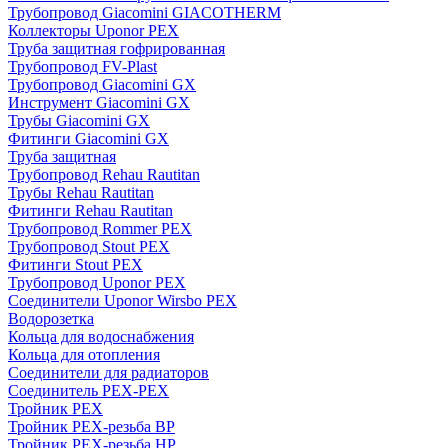
Трубопровод Giacomini GIACOTHERM
Коллекторы Uponor PEX
Труба защитная гофрированная
Трубопровод FV-Plast
Трубопровод Giacomini GX
Инструмент Giacomini GX
Трубы Giacomini GX
Фитинги Giacomini GX
Труба защитная
Трубопровод Rehau Rautitan
Трубы Rehau Rautitan
Фитинги Rehau Rautitan
Трубопровод Rommer PEX
Трубопровод Stout PEX
Фитинги Stout PEX
Трубопровод Uponor PEX
Соединители Uponor Wirsbo PEX
Водорозетка
Кольца для водоснабжения
Кольца для отопления
Соединители для радиаторов
Соединитель PEX-PEX
Тройник PEX
Тройник PEX-резьба ВР
Тройник PEX-резьба НР