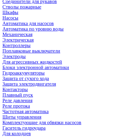
Соединители для рукавов
Стволы пожарные
Шкафы
Насосы
Автоматика для насосов
Автоматика по уровню воды
Механическая
Электрическая
Контроллеры
Поплавковые выключатели
Электроды
Для агрессивных жидкостей
Блоки электронной автоматики
Гидроаккумуляторы
Защита от сухого хода
Защита электродвигателя
Контакторы
Плавный пуск
Реле давления
Реле протока
Частотная автоматика
Щиты управления
Комплектующие для обвязки насосов
Гаситель гидроудара
Для колодцев