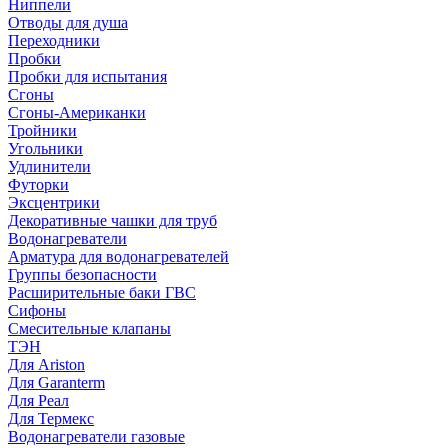
Ниппели
Отводы для душа
Переходники
Пробки
Пробки для испытания
Сгоны
Сгоны-Американки
Тройники
Угольники
Удлинители
Футорки
Эксцентрики
Декоративные чашки для труб
Водонагреватели
Арматура для водонагревателей
Группы безопасности
Расширительные баки ГВС
Сифоны
Смесительные клапаны
ТЭН
Для Ariston
Для Garanterm
Для Реал
Для Термекс
Водонагреватели газовые