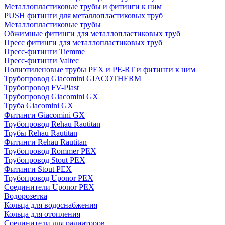
Металлопластиковые трубы и фитинги к ним
PUSH фитинги для металлопластиковых труб
Металлопластиковые трубы
Обжимные фитинги для металлопластиковых труб
Пресс фитинги для металлопластиковых труб
Пресс-фитинги Tiemme
Пресс-фитинги Valtec
Полиэтиленовые трубы PEX и PE-RT и фитинги к ним
Трубопровод Giacomini GIACOTHERM
Трубопровод FV-Plast
Трубопровод Giacomini GX
Труба Giacomini GX
Фитинги Giacomini GX
Трубопровод Rehau Rautitan
Трубы Rehau Rautitan
Фитинги Rehau Rautitan
Трубопровод Rommer PEX
Трубопровод Stout PEX
Фитинги Stout PEX
Трубопровод Uponor PEX
Соединители Uponor PEX
Водорозетка
Кольца для водоснабжения
Кольца для отопления
Соединители для радиаторов