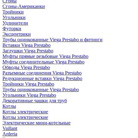
Сгоны
Сгоны-Американки
Тройники
Угольники
Удлинители
Футорки
Эксцентрики
Трубы оцинкованные Viega Prestabo и фитинги
Вставки Viega Prestabo
Заглушки Viega Prestabo
Муфты прямые резьбовые Viega Prestabo
Муфты соединительные Viega Prestabo
Обводы Viega Prestabo
Разъемные соединения Viega Prestabo
Редукционные вставки Viega Prestabo
Тройники Viega Prestabo
Трубы оцинкованные Viega Prestabo
Угольники Viega Prestabo
Декоративные чашки для труб
Котлы
Котлы электрические
Котлы электрические
Электрические мини-котельные
Vaillant
Arderia