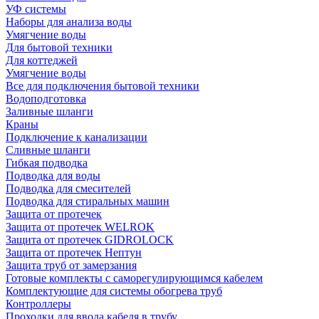
УФ системы
Наборы для анализа воды
Умягчение воды
Для бытовой техники
Для коттеджей
Умягчение воды
Все для подключения бытовой техники
Водоподготовка
Заливные шланги
Краны
Подключение к канализации
Сливные шланги
Гибкая подводка
Подводка для воды
Подводка для смесителей
Подводка для стиральных машин
Защита от протечек
Защита от протечек WELROK
Защита от протечек GIDROLOCK
Защита от протечек Нептун
Защита труб от замерзания
Готовые комплекты с саморегулирующимся кабелем
Комплектующие для системы обогрева труб
Контроллеры
Проходки для ввода кабеля в трубу