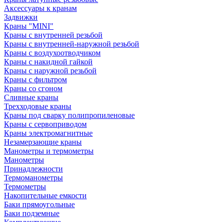
Аксессуары к кранам
Задвижки
Краны "MINI"
Краны с внутренней резьбой
Краны с внутренней-наружной резьбой
Краны с воздухоотводчиком
Краны с накидной гайкой
Краны с наружной резьбой
Краны с фильтром
Краны со сгоном
Сливные краны
Трехходовые краны
Краны под сварку полипропиленовые
Краны с сервоприводом
Краны электромагнитные
Незамерзающие краны
Манометры и термометры
Манометры
Принадлежности
Термоманометры
Термометры
Накопительные емкости
Баки прямоугольные
Баки подземные