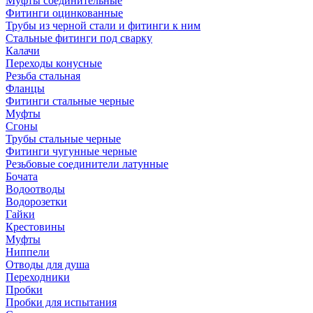
Муфты соединительные
Фитинги оцинкованные
Трубы из черной стали и фитинги к ним
Стальные фитинги под сварку
Калачи
Переходы конусные
Резьба стальная
Фланцы
Фитинги стальные черные
Муфты
Сгоны
Трубы стальные черные
Фитинги чугунные черные
Резьбовые соединители латунные
Бочата
Водоотводы
Водорозетки
Гайки
Крестовины
Муфты
Ниппели
Отводы для душа
Переходники
Пробки
Пробки для испытания