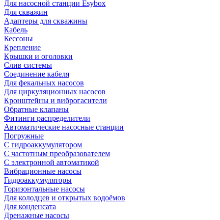
Для насосной станции Esybox
Для скважин
Адаптеры для скважины
Кабель
Кессоны
Крепление
Крышки и оголовки
Слив системы
Соединение кабеля
Для фекальных насосов
Для циркуляционных насосов
Кронштейны и виброгасители
Обратные клапаны
Фитинги распределители
Автоматические насосные станции
Погружные
С гидроаккумулятором
С частотным преобразователем
С электронной автоматикой
Вибрационные насосы
Гидроаккумуляторы
Горизонтальные насосы
Для колодцев и открытых водоёмов
Для конденсата
Дренажные насосы