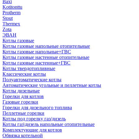
Baxi
Kotitonttu
Protherm
Stout
Thermex
Zota
ЭВАН
Котлы газовые
Котлы газовые напольные отопительные
Котлы газовые напольные+ГВС
Котлы газовые настенные отопительные
Котлы газовые настенные+ГВС
Котлы твердотопливные
Классические котлы
Полуавтоматические котлы
Автоматические угольные и пеллетные котлы
Котлы дизельные
Горелки для котлов
Газовые горелки
Горелки для дизельного топлива
Пеллетные горелки
Котлы под горелку газ/дизель
Котлы газ\дизель напольные отопительные
Комплектующие для котлов
Обвязка котельной