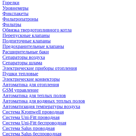
Горелки
Уровнемеры
Фикспакеты
Фильтропатроны
Фильтры
Обвязка твердотопливного котла
Перепускные клапаны
Подпиточные клапаны
Предохранительные клапаны
Расширительные баки
Сепараторы воздуха
Сепараторы шлама
Электрические приборы отопления
Пушки тепловые
Электрические конвекторы
Автоматика для отопления
GSM управление
Автоматика для теплых полов
Автоматика для водяных теплых полов
Автоматизация температуры воздуха
Система Kromwell проводная
Система Uni-Fitt проводная
Система Uni-Fitt беспроводная
Система Salus проводная
Система Salus беспроводная