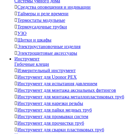
Системы умного дома

Средства оповещения и индикации

Таймеры и реле времени

Термостаты модульные

Термоусадочные трубки

УЗО

Щитки и шкафы

Электроустановочные изделия

Электрощитовые аксессуары
Инструмент
Гибочные клещи

Измерительный инструмент

Инструмент для Uponor PEX

Инструмент для испытания давлением

Инструмент для монтажа аксиальных фитингов

Инструмент для монтажа металлопластиковых труб

Инструмент для нарезки резьбы

Инструмент для пайки медных труб

Инструмент для промывки систем

Инструмент для прочистки труб

Инструмент для сварки пластиковых труб