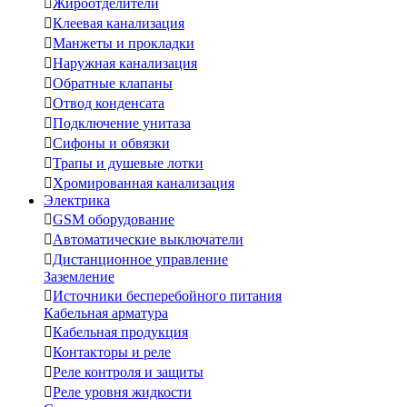

Жироотделители

Клеевая канализация

Манжеты и прокладки

Наружная канализация

Обратные клапаны

Отвод конденсата

Подключение унитаза

Сифоны и обвязки

Трапы и душевые лотки

Хромированная канализация
Электрика

GSM оборудование

Автоматические выключатели

Дистанционное управление
Заземление

Источники бесперебойного питания
Кабельная арматура

Кабельная продукция

Контакторы и реле

Реле контроля и защиты

Реле уровня жидкости