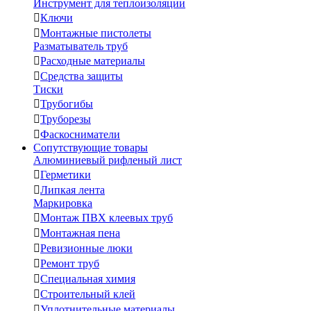
Инструмент для теплоизоляции

Ключи

Монтажные пистолеты
Разматыватель труб

Расходные материалы

Средства защиты
Тиски

Трубогибы

Труборезы

Фаскосниматели
Сопутствующие товары
Алюминиевый рифленый лист

Герметики

Липкая лента
Маркировка

Монтаж ПВХ клеевых труб

Монтажная пена

Ревизионные люки

Ремонт труб

Специальная химия

Строительный клей

Уплотнительные материалы