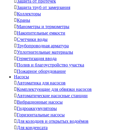

Защита от протечек

Защита труб от замерзания

Коллекторы

Краны

Манометры и термометры

Накопительные емкости

Счетчики воды

Трубопроводная арматура

Уплотнительные материалы

Герметизация ввода

Полив и благоустройство участка

Пожарное оборудование
Насосы

Автоматика для насосов

Комплектующие для обвязки насосов

Автоматические насосные станции

Вибрационные насосы

Гидроаккумуляторы

Горизонтальные насосы

Для колодцев и открытых водоёмов

Для конденсата