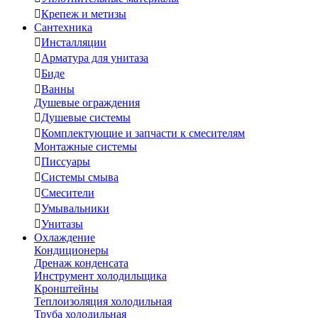

Крепеж и метизы
Сантехника

Инсталляции

Арматура для унитаза

Биде

Ванны
Душевые ограждения

Душевые системы

Комплектующие и запчасти к смесителям
Монтажные системы

Писсуары

Системы смыва

Смесители

Умывальники

Унитазы
Охлаждение
Кондиционеры
Дренаж конденсата
Инструмент холодильщика
Кронштейны
Теплоизоляция холодильная
Труба холодильная