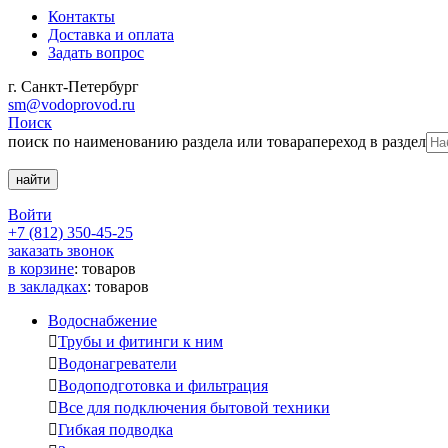
Контакты
Доставка и оплата
Задать вопрос
г. Санкт-Петербург
sm@vodoprovod.ru
Поиск
поиск по наименованию раздела или товара
переход в раздел
Войти
+7 (812) 350-45-25
заказать звонок
в корзине
:
товаров
в закладках
:
товаров
Водоснабжение

Трубы и фитинги к ним

Водонагреватели

Водоподготовка и фильтрация

Все для подключения бытовой техники

Гибкая подводка