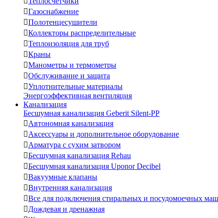

Теплосчетчики

Газоснабжение

Полотенцесушители

Коллекторы распределительные

Теплоизоляция для труб

Краны

Манометры и термометры

Обслуживание и защита

Уплотнительные материалы
Энергоэффективная вентиляция
Канализация
Бесшумная канализация Geberit Silent-PP

Автономная канализация

Аксессуары и дополнительное оборудование

Арматура с сухим затвором

Бесшумная канализация Rehau

Бесшумная канализация Uponor Decibel

Вакуумные клапаны

Внутренняя канализация

Все для подключения стиральных и посудомоечных ма

Дождевая и дренажная