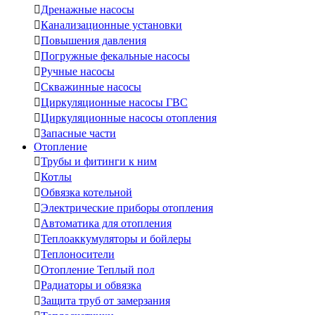

Дренажные насосы

Канализационные установки

Повышения давления

Погружные фекальные насосы

Ручные насосы

Скважинные насосы

Циркуляционные насосы ГВС

Циркуляционные насосы отопления

Запасные части
Отопление

Трубы и фитинги к ним

Котлы

Обвязка котельной

Электрические приборы отопления

Автоматика для отопления

Теплоаккумуляторы и бойлеры

Теплоносители

Отопление Теплый пол

Радиаторы и обвязка

Защита труб от замерзания