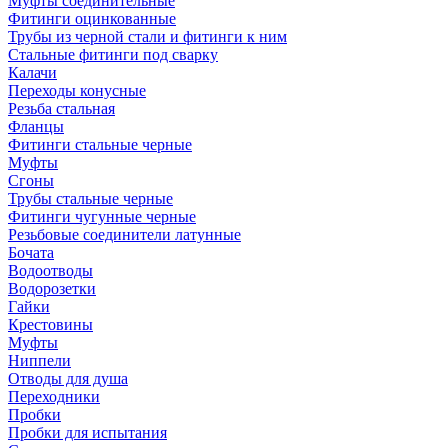
Муфты соединительные
Фитинги оцинкованные
Трубы из черной стали и фитинги к ним
Стальные фитинги под сварку
Калачи
Переходы конусные
Резьба стальная
Фланцы
Фитинги стальные черные
Муфты
Сгоны
Трубы стальные черные
Фитинги чугунные черные
Резьбовые соединители латунные
Бочата
Водоотводы
Водорозетки
Гайки
Крестовины
Муфты
Ниппели
Отводы для душа
Переходники
Пробки
Пробки для испытания