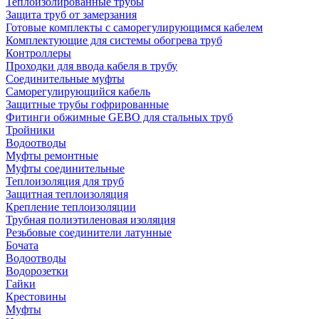
Теплоизолированные трубы
Защита труб от замерзания
Готовые комплекты с саморегулирующимся кабелем
Комплектующие для системы обогрева труб
Контроллеры
Проходки для ввода кабеля в трубу
Соединительные муфты
Саморегулирующийся кабель
Защитные трубы гофрированные
Фитинги обжимные GEBO для стальных труб
Тройники
Водоотводы
Муфты ремонтные
Муфты соединительные
Теплоизоляция для труб
Защитная теплоизоляция
Крепление теплоизоляции
Трубная полиэтиленовая изоляция
Резьбовые соединители латунные
Бочата
Водоотводы
Водорозетки
Гайки
Крестовины
Муфты