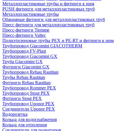
Металлопластиковые трубы и фитинги к ним
PUSH фитинги для металлопластиковых труб
Металлопластиковые трубы
Обжимные фитинги для металлопластиковых труб
Пресс фитинги для металлопластиковых труб
Пресс-фитинги Tiemme
Пресс-фитинги Valtec
Полиэтиленовые трубы PEX и PE-RT и фитинги к ним
Трубопровод Giacomini GIACOTHERM
Трубопровод FV-Plast
Трубопровод Giacomini GX
Труба Giacomini GX
Фитинги Giacomini GX
Трубопровод Rehau Rautitan
Трубы Rehau Rautitan
Фитинги Rehau Rautitan
Трубопровод Rommer PEX
Трубопровод Stout PEX
Фитинги Stout PEX
Трубопровод Uponor PEX
Соединители Uponor PEX
Водорозетка
Кольца для водоснабжения
Кольца для отопления
Соединители для радиаторов