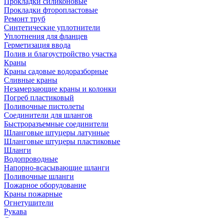
Прокладки силиконовые
Прокладки фторопластовые
Ремонт труб
Синтетические уплотнители
Уплотнения для фланцев
Герметизация ввода
Полив и благоустройство участка
Краны
Краны садовые водоразборные
Сливные краны
Незамерзающие краны и колонки
Погреб пластиковый
Поливочные пистолеты
Соединители для шлангов
Быстроразъемные соединители
Шланговые штуцеры латунные
Шланговые штуцеры пластиковые
Шланги
Водопроводные
Напорно-всасывающие шланги
Поливочные шланги
Пожарное оборудование
Краны пожарные
Огнетушители
Рукава