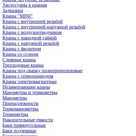
Аксессуары к кранам
Задвижки
Краны "MINI"
Краны с внутренней резьбой
Краны с внутренней-наружной резьбой
Краны с воздухоотводчиком
Краны с накидной гайкой
Краны с наружной резьбой
Краны с фильтром
Краны со сгоном
Сливные краны
Трехходовые краны
Краны под сварку полипропиленовые
Краны с сервоприводом
Краны электромагнитные
Незамерзающие краны
Манометры и термометры
Манометры
Принадлежности
Термоманометры
Термометры
Накопительные емкости
Баки прямоугольные
Баки подземные