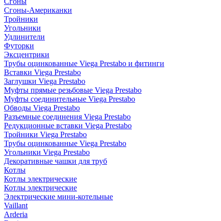
Сгоны
Сгоны-Американки
Тройники
Угольники
Удлинители
Футорки
Эксцентрики
Трубы оцинкованные Viega Prestabo и фитинги
Вставки Viega Prestabo
Заглушки Viega Prestabo
Муфты прямые резьбовые Viega Prestabo
Муфты соединительные Viega Prestabo
Обводы Viega Prestabo
Разъемные соединения Viega Prestabo
Редукционные вставки Viega Prestabo
Тройники Viega Prestabo
Трубы оцинкованные Viega Prestabo
Угольники Viega Prestabo
Декоративные чашки для труб
Котлы
Котлы электрические
Котлы электрические
Электрические мини-котельные
Vaillant
Arderia