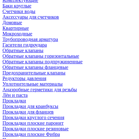
Комплектующие
Баки круглые
Счетчики воды
Аксессуары для счетчиков
Домовые
Квартирные
Мокроходные
Трубопроводная арматура
Гасители гидроудара
Обратные клапаны
Обратные клапаны горизонтальные
Обратные клапаны подпружиненные
Обратные клапаны фланцевые
Предохранительные клапаны
Редукторы давления
Уплотнительные материалы
Анаэробные герметики для резьбы
Лён и паста
Прокладки
Прокладки для кранбуксы
Прокладки для фланцев
Прокладки круглого сечения
Прокладки плоские паронит
Прокладки плоские резиновые
Прокладки плоские Фибра