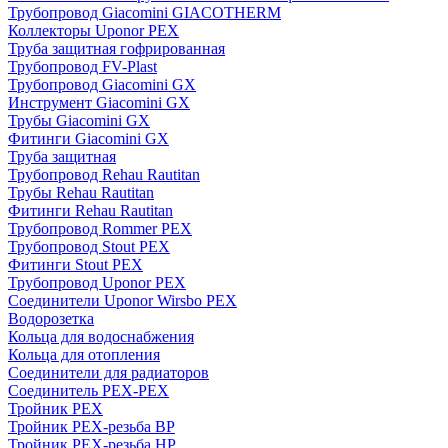
Трубопровод Giacomini GIACOTHERM
Коллекторы Uponor PEX
Труба защитная гофрированная
Трубопровод FV-Plast
Трубопровод Giacomini GX
Инструмент Giacomini GX
Трубы Giacomini GX
Фитинги Giacomini GX
Труба защитная
Трубопровод Rehau Rautitan
Трубы Rehau Rautitan
Фитинги Rehau Rautitan
Трубопровод Rommer PEX
Трубопровод Stout PEX
Фитинги Stout PEX
Трубопровод Uponor PEX
Соединители Uponor Wirsbo PEX
Водорозетка
Кольца для водоснабжения
Кольца для отопления
Соединители для радиаторов
Соединитель PEX-PEX
Тройник PEX
Тройник PEX-резьба ВР
Тройник PEX-резьба НР