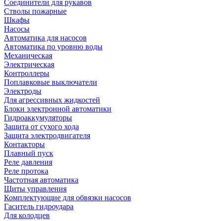
Соединители для рукавов
Стволы пожарные
Шкафы
Насосы
Автоматика для насосов
Автоматика по уровню воды
Механическая
Электрическая
Контроллеры
Поплавковые выключатели
Электроды
Для агрессивных жидкостей
Блоки электронной автоматики
Гидроаккумуляторы
Защита от сухого хода
Защита электродвигателя
Контакторы
Плавный пуск
Реле давления
Реле протока
Частотная автоматика
Щиты управления
Комплектующие для обвязки насосов
Гаситель гидроудара
Для колодцев