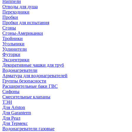
Ниппели
Отводы для душа
Переходники
Пробки
Пробки для испытания
Сгоны
Сгоны-Американки
Тройники
Угольники
Удлинители
Футорки
Эксцентрики
Декоративные чашки для труб
Водонагреватели
Арматура для водонагревателей
Группы безопасности
Расширительные баки ГВС
Сифоны
Смесительные клапаны
ТЭН
Для Ariston
Для Garanterm
Для Реал
Для Термекс
Водонагреватели газовые