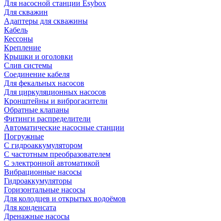
Для насосной станции Esybox
Для скважин
Адаптеры для скважины
Кабель
Кессоны
Крепление
Крышки и оголовки
Слив системы
Соединение кабеля
Для фекальных насосов
Для циркуляционных насосов
Кронштейны и виброгасители
Обратные клапаны
Фитинги распределители
Автоматические насосные станции
Погружные
С гидроаккумулятором
С частотным преобразователем
С электронной автоматикой
Вибрационные насосы
Гидроаккумуляторы
Горизонтальные насосы
Для колодцев и открытых водоёмов
Для конденсата
Дренажные насосы