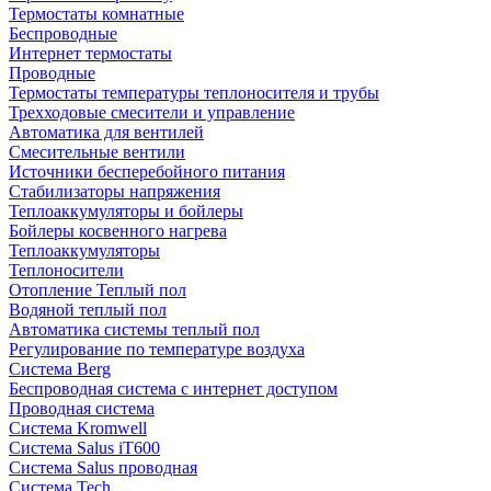
Термостаты комнатные
Беспроводные
Интернет термостаты
Проводные
Термостаты температуры теплоносителя и трубы
Трехходовые смесители и управление
Автоматика для вентилей
Смесительные вентили
Источники бесперебойного питания
Стабилизаторы напряжения
Теплоаккумуляторы и бойлеры
Бойлеры косвенного нагрева
Теплоаккумуляторы
Теплоносители
Отопление Теплый пол
Водяной теплый пол
Автоматика системы теплый пол
Регулирование по температуре воздуха
Система Berg
Беспроводная система с интернет доступом
Проводная система
Система Kromwell
Система Salus iT600
Система Salus проводная
Система Tech