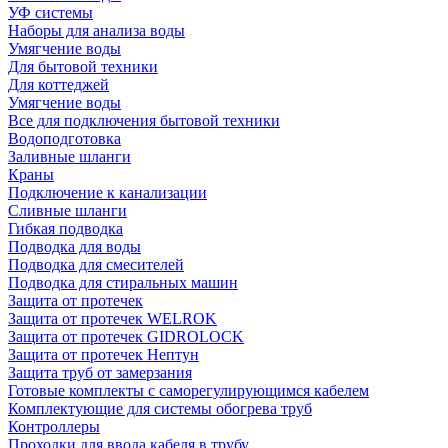
УФ системы
Наборы для анализа воды
Умягчение воды
Для бытовой техники
Для коттеджей
Умягчение воды
Все для подключения бытовой техники
Водоподготовка
Заливные шланги
Краны
Подключение к канализации
Сливные шланги
Гибкая подводка
Подводка для воды
Подводка для смесителей
Подводка для стиральных машин
Защита от протечек
Защита от протечек WELROK
Защита от протечек GIDROLOCK
Защита от протечек Нептун
Защита труб от замерзания
Готовые комплекты с саморегулирующимся кабелем
Комплектующие для системы обогрева труб
Контроллеры
Проходки для ввода кабеля в трубу