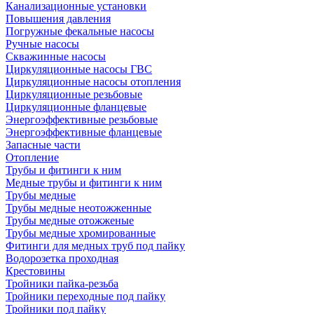
Канализационные установки
Повышения давления
Погружные фекальные насосы
Ручные насосы
Скважинные насосы
Циркуляционные насосы ГВС
Циркуляционные насосы отопления
Циркуляционные резьбовые
Циркуляционные фланцевые
Энергоэффективные резьбовые
Энергоэффективные фланцевые
Запасные части
Отопление
Трубы и фитинги к ним
Медные трубы и фитинги к ним
Трубы медные
Трубы медные неотожженные
Трубы медные отожженые
Трубы медные хромированные
Фитинги для медных труб под пайку
Водорозетка проходная
Крестовины
Тройники пайка-резьба
Тройники переходные под пайку
Тройники под пайку