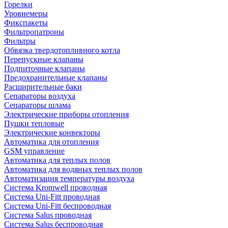
Горелки
Уровнемеры
Фикспакеты
Фильтропатроны
Фильтры
Обвязка твердотопливного котла
Перепускные клапаны
Подпиточные клапаны
Предохранительные клапаны
Расширительные баки
Сепараторы воздуха
Сепараторы шлама
Электрические приборы отопления
Пушки тепловые
Электрические конвекторы
Автоматика для отопления
GSM управление
Автоматика для теплых полов
Автоматика для водяных теплых полов
Автоматизация температуры воздуха
Система Kromwell проводная
Система Uni-Fitt проводная
Система Uni-Fitt беспроводная
Система Salus проводная
Система Salus беспроводная