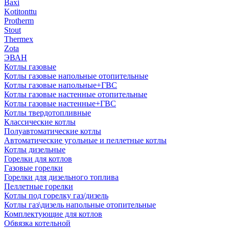
Baxi
Kotitonttu
Protherm
Stout
Thermex
Zota
ЭВАН
Котлы газовые
Котлы газовые напольные отопительные
Котлы газовые напольные+ГВС
Котлы газовые настенные отопительные
Котлы газовые настенные+ГВС
Котлы твердотопливные
Классические котлы
Полуавтоматические котлы
Автоматические угольные и пеллетные котлы
Котлы дизельные
Горелки для котлов
Газовые горелки
Горелки для дизельного топлива
Пеллетные горелки
Котлы под горелку газ/дизель
Котлы газ\дизель напольные отопительные
Комплектующие для котлов
Обвязка котельной