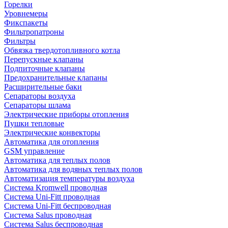
Горелки
Уровнемеры
Фикспакеты
Фильтропатроны
Фильтры
Обвязка твердотопливного котла
Перепускные клапаны
Подпиточные клапаны
Предохранительные клапаны
Расширительные баки
Сепараторы воздуха
Сепараторы шлама
Электрические приборы отопления
Пушки тепловые
Электрические конвекторы
Автоматика для отопления
GSM управление
Автоматика для теплых полов
Автоматика для водяных теплых полов
Автоматизация температуры воздуха
Система Kromwell проводная
Система Uni-Fitt проводная
Система Uni-Fitt беспроводная
Система Salus проводная
Система Salus беспроводная