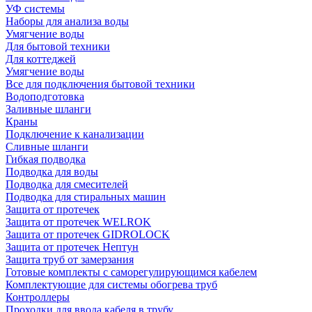
УФ системы
Наборы для анализа воды
Умягчение воды
Для бытовой техники
Для коттеджей
Умягчение воды
Все для подключения бытовой техники
Водоподготовка
Заливные шланги
Краны
Подключение к канализации
Сливные шланги
Гибкая подводка
Подводка для воды
Подводка для смесителей
Подводка для стиральных машин
Защита от протечек
Защита от протечек WELROK
Защита от протечек GIDROLOCK
Защита от протечек Нептун
Защита труб от замерзания
Готовые комплекты с саморегулирующимся кабелем
Комплектующие для системы обогрева труб
Контроллеры
Проходки для ввода кабеля в трубу