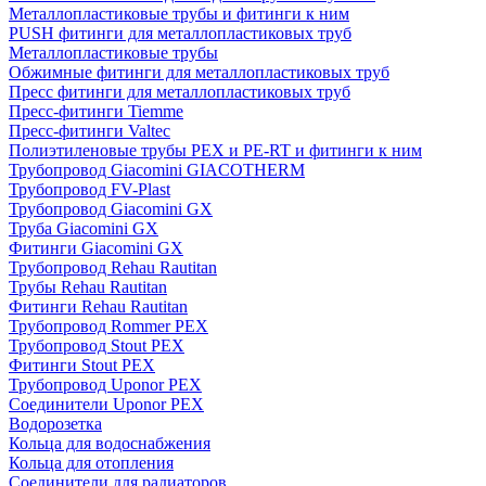
Металлопластиковые трубы и фитинги к ним
PUSH фитинги для металлопластиковых труб
Металлопластиковые трубы
Обжимные фитинги для металлопластиковых труб
Пресс фитинги для металлопластиковых труб
Пресс-фитинги Tiemme
Пресс-фитинги Valtec
Полиэтиленовые трубы PEX и PE-RT и фитинги к ним
Трубопровод Giacomini GIACOTHERM
Трубопровод FV-Plast
Трубопровод Giacomini GX
Труба Giacomini GX
Фитинги Giacomini GX
Трубопровод Rehau Rautitan
Трубы Rehau Rautitan
Фитинги Rehau Rautitan
Трубопровод Rommer PEX
Трубопровод Stout PEX
Фитинги Stout PEX
Трубопровод Uponor PEX
Соединители Uponor PEX
Водорозетка
Кольца для водоснабжения
Кольца для отопления
Соединители для радиаторов