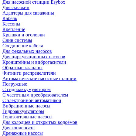
Для насосной станции Esybox
Для скважин
Адаптеры для скважины
Кабель
Кессоны
Крепление
Крышки и оголовки
Слив системы
Соединение кабеля
Для фекальных насосов
Для циркуляционных насосов
Кронштейны и виброгасители
Обратные клапаны
Фитинги распределители
Автоматические насосные станции
Погружные
С гидроаккумулятором
С частотным преобразователем
С электронной автоматикой
Вибрационные насосы
Гидроаккумуляторы
Горизонтальные насосы
Для колодцев и открытых водоёмов
Для конденсата
Дренажные насосы