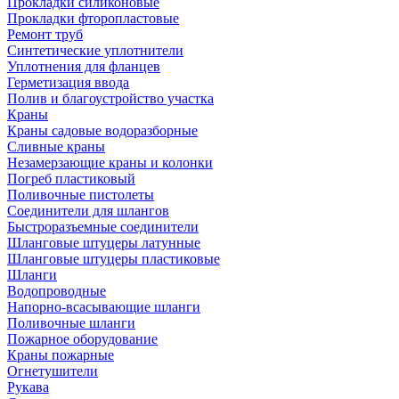
Прокладки силиконовые
Прокладки фторопластовые
Ремонт труб
Синтетические уплотнители
Уплотнения для фланцев
Герметизация ввода
Полив и благоустройство участка
Краны
Краны садовые водоразборные
Сливные краны
Незамерзающие краны и колонки
Погреб пластиковый
Поливочные пистолеты
Соединители для шлангов
Быстроразъемные соединители
Шланговые штуцеры латунные
Шланговые штуцеры пластиковые
Шланги
Водопроводные
Напорно-всасывающие шланги
Поливочные шланги
Пожарное оборудование
Краны пожарные
Огнетушители
Рукава