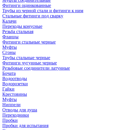
Муфты соединительные
Фитинги оцинкованные
Трубы из черной стали и фитинги к ним
Стальные фитинги под сварку
Калачи
Переходы конусные
Резьба стальная
Фланцы
Фитинги стальные черные
Муфты
Сгоны
Трубы стальные черные
Фитинги чугунные черные
Резьбовые соединители латунные
Бочата
Водоотводы
Водорозетки
Гайки
Крестовины
Муфты
Ниппели
Отводы для душа
Переходники
Пробки
Пробки для испытания