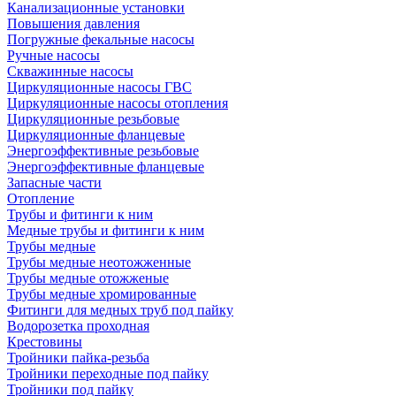
Канализационные установки
Повышения давления
Погружные фекальные насосы
Ручные насосы
Скважинные насосы
Циркуляционные насосы ГВС
Циркуляционные насосы отопления
Циркуляционные резьбовые
Циркуляционные фланцевые
Энергоэффективные резьбовые
Энергоэффективные фланцевые
Запасные части
Отопление
Трубы и фитинги к ним
Медные трубы и фитинги к ним
Трубы медные
Трубы медные неотожженные
Трубы медные отожженые
Трубы медные хромированные
Фитинги для медных труб под пайку
Водорозетка проходная
Крестовины
Тройники пайка-резьба
Тройники переходные под пайку
Тройники под пайку