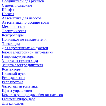
Соединители для рукавов
Стволы пожарные
Шкафы
Насосы
Автоматика для насосов
Автоматика по уровню воды
Механическая
Электрическая
Контроллеры
Поплавковые выключатели
Электроды
Для агрессивных жидкостей
Блоки электронной автоматики
Гидроаккумуляторы
Защита от сухого хода
Защита электродвигателя
Контакторы
Плавный пуск
Реле давления
Реле протока
Частотная автоматика
Щиты управления
Комплектующие для обвязки насосов
Гаситель гидроудара
Для колодцев