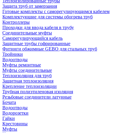
Теплоизолированные трубы
Защита труб от замерзания
Готовые комплекты с саморегулирующимся кабелем
Комплектующие для системы обогрева труб
Контроллеры
Проходки для ввода кабеля в трубу
Соединительные муфты
Саморегулирующийся кабель
Защитные трубы гофрированные
Фитинги обжимные GEBO для стальных труб
Тройники
Водоотводы
Муфты ремонтные
Муфты соединительные
Теплоизоляция для труб
Защитная теплоизоляция
Крепление теплоизоляции
Трубная полиэтиленовая изоляция
Резьбовые соединители латунные
Бочата
Водоотводы
Водорозетки
Гайки
Крестовины
Муфты