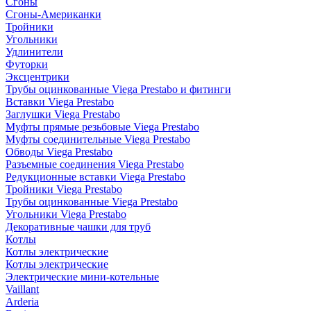
Сгоны
Сгоны-Американки
Тройники
Угольники
Удлинители
Футорки
Эксцентрики
Трубы оцинкованные Viega Prestabo и фитинги
Вставки Viega Prestabo
Заглушки Viega Prestabo
Муфты прямые резьбовые Viega Prestabo
Муфты соединительные Viega Prestabo
Обводы Viega Prestabo
Разъемные соединения Viega Prestabo
Редукционные вставки Viega Prestabo
Тройники Viega Prestabo
Трубы оцинкованные Viega Prestabo
Угольники Viega Prestabo
Декоративные чашки для труб
Котлы
Котлы электрические
Котлы электрические
Электрические мини-котельные
Vaillant
Arderia