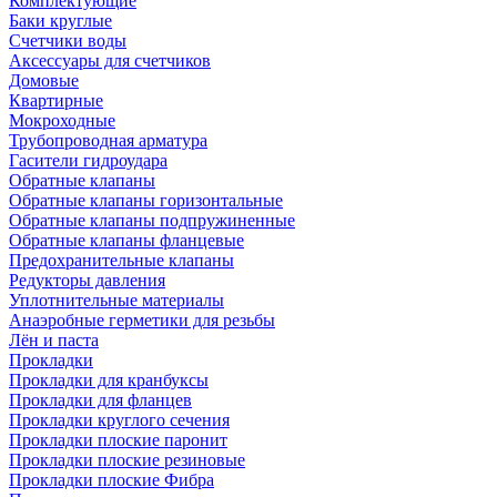
Комплектующие
Баки круглые
Счетчики воды
Аксессуары для счетчиков
Домовые
Квартирные
Мокроходные
Трубопроводная арматура
Гасители гидроудара
Обратные клапаны
Обратные клапаны горизонтальные
Обратные клапаны подпружиненные
Обратные клапаны фланцевые
Предохранительные клапаны
Редукторы давления
Уплотнительные материалы
Анаэробные герметики для резьбы
Лён и паста
Прокладки
Прокладки для кранбуксы
Прокладки для фланцев
Прокладки круглого сечения
Прокладки плоские паронит
Прокладки плоские резиновые
Прокладки плоские Фибра