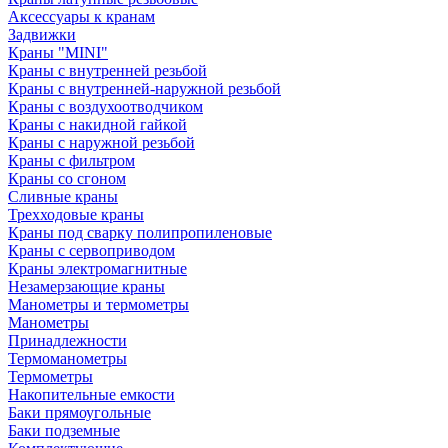
Аксессуары к кранам
Задвижки
Краны "MINI"
Краны с внутренней резьбой
Краны с внутренней-наружной резьбой
Краны с воздухоотводчиком
Краны с накидной гайкой
Краны с наружной резьбой
Краны с фильтром
Краны со сгоном
Сливные краны
Трехходовые краны
Краны под сварку полипропиленовые
Краны с сервоприводом
Краны электромагнитные
Незамерзающие краны
Манометры и термометры
Манометры
Принадлежности
Термоманометры
Термометры
Накопительные емкости
Баки прямоугольные
Баки подземные