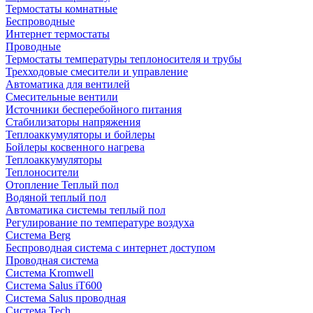
Термостаты комнатные
Беспроводные
Интернет термостаты
Проводные
Термостаты температуры теплоносителя и трубы
Трехходовые смесители и управление
Автоматика для вентилей
Смесительные вентили
Источники бесперебойного питания
Стабилизаторы напряжения
Теплоаккумуляторы и бойлеры
Бойлеры косвенного нагрева
Теплоаккумуляторы
Теплоносители
Отопление Теплый пол
Водяной теплый пол
Автоматика системы теплый пол
Регулирование по температуре воздуха
Система Berg
Беспроводная система с интернет доступом
Проводная система
Система Kromwell
Система Salus iT600
Система Salus проводная
Система Tech