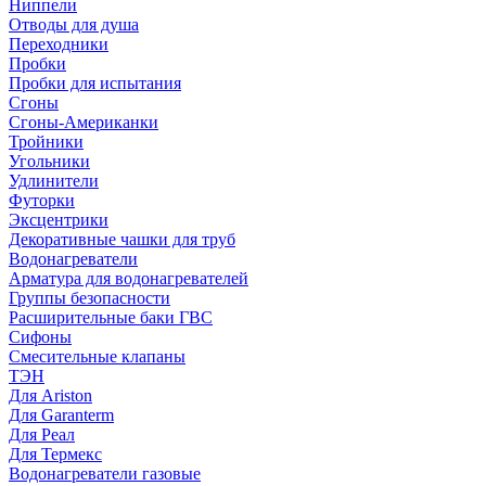
Ниппели
Отводы для душа
Переходники
Пробки
Пробки для испытания
Сгоны
Сгоны-Американки
Тройники
Угольники
Удлинители
Футорки
Эксцентрики
Декоративные чашки для труб
Водонагреватели
Арматура для водонагревателей
Группы безопасности
Расширительные баки ГВС
Сифоны
Смесительные клапаны
ТЭН
Для Ariston
Для Garanterm
Для Реал
Для Термекс
Водонагреватели газовые