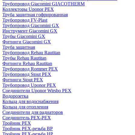
Трубопровод Giacomini GIACOTHERM
Коллекторы Uponor PEX
Труба защитная гофрированная
Трубопровод FV-Plast
Трубопровод Giacomini GX
Инструмент Giacomini GX
Трубы Giacomini GX
Фитинги Giacomini GX
Труба защитная
Трубопровод Rehau Rautitan
Трубы Rehau Rautitan
Фитинги Rehau Rautitan
Трубопровод Rommer PEX
Трубопровод Stout PEX
Фитинги Stout PEX
Трубопровод Uponor PEX
Соединители Uponor Wirsbo PEX
Водорозетка
Кольца для водоснабжения
Кольца для отопления
Соединители для радиаторов
Соединитель PEX-PEX
Тройник PEX
Тройник PEX-резьба ВР
Тройник PEX-резьба НР