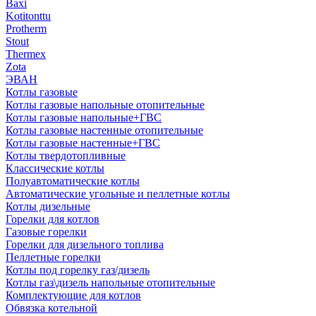
Baxi
Kotitonttu
Protherm
Stout
Thermex
Zota
ЭВАН
Котлы газовые
Котлы газовые напольные отопительные
Котлы газовые напольные+ГВС
Котлы газовые настенные отопительные
Котлы газовые настенные+ГВС
Котлы твердотопливные
Классические котлы
Полуавтоматические котлы
Автоматические угольные и пеллетные котлы
Котлы дизельные
Горелки для котлов
Газовые горелки
Горелки для дизельного топлива
Пеллетные горелки
Котлы под горелку газ/дизель
Котлы газ\дизель напольные отопительные
Комплектующие для котлов
Обвязка котельной