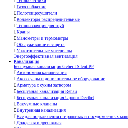

Теплосчетчики

Газоснабжение

Полотенцесушители

Коллекторы распределительные

Теплоизоляция для труб

Краны

Манометры и термометры

Обслуживание и защита

Уплотнительные материалы
Энергоэффективная вентиляция
Канализация
Бесшумная канализация Geberit Silent-PP

Автономная канализация

Аксессуары и дополнительное оборудование

Арматура с сухим затвором

Бесшумная канализация Rehau

Бесшумная канализация Uponor Decibel

Вакуумные клапаны

Внутренняя канализация

Все для подключения стиральных и посудомоечных ма

Дождевая и дренажная