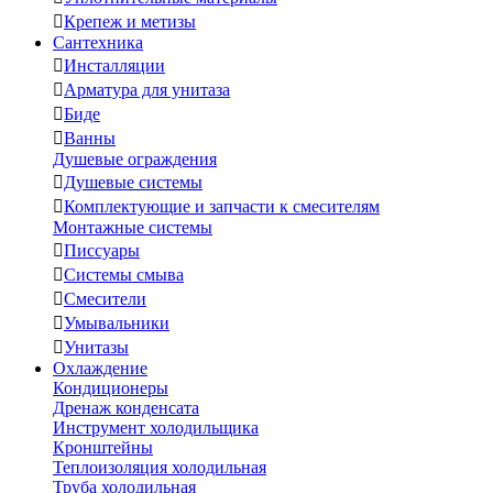

Крепеж и метизы
Сантехника

Инсталляции

Арматура для унитаза

Биде

Ванны
Душевые ограждения

Душевые системы

Комплектующие и запчасти к смесителям
Монтажные системы

Писсуары

Системы смыва

Смесители

Умывальники

Унитазы
Охлаждение
Кондиционеры
Дренаж конденсата
Инструмент холодильщика
Кронштейны
Теплоизоляция холодильная
Труба холодильная