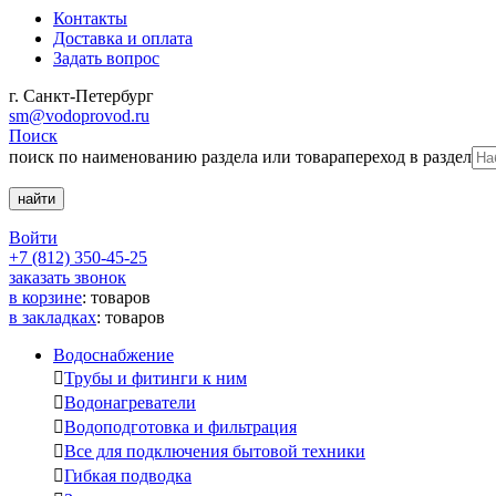
Контакты
Доставка и оплата
Задать вопрос
г. Санкт-Петербург
sm@vodoprovod.ru
Поиск
поиск по наименованию раздела или товара
переход в раздел
Войти
+7 (812) 350-45-25
заказать звонок
в корзине
:
товаров
в закладках
:
товаров
Водоснабжение

Трубы и фитинги к ним

Водонагреватели

Водоподготовка и фильтрация

Все для подключения бытовой техники

Гибкая подводка