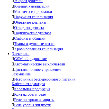

Жироотделители

Клеевая канализация

Манжеты и прокладки

Наружная канализация

Обратные клапаны

Отвод конденсата

Подключение унитаза

Сифоны и обвязки

Трапы и душевые лотки

Хромированная канализация
Электрика

GSM оборудование

Автоматические выключатели

Дистанционное управление
Заземление

Источники бесперебойного питания
Кабельная арматура

Кабельная продукция

Контакторы и реле

Реле контроля и защиты

Реле уровня жидкости