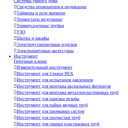
Системы умного дома

Средства оповещения и индикации

Таймеры и реле времени

Термостаты модульные

Термоусадочные трубки

УЗО

Щитки и шкафы

Электроустановочные изделия

Электрощитовые аксессуары
Инструмент
Гибочные клещи

Измерительный инструмент

Инструмент для Uponor PEX

Инструмент для испытания давлением

Инструмент для монтажа аксиальных фитингов

Инструмент для монтажа металлопластиковых труб

Инструмент для нарезки резьбы

Инструмент для пайки медных труб

Инструмент для промывки систем

Инструмент для прочистки труб

Инструмент для сварки пластиковых труб