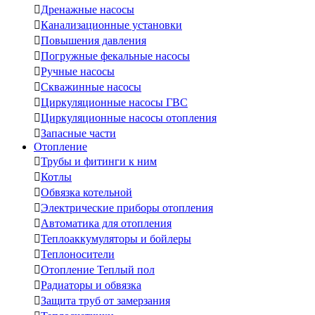

Дренажные насосы

Канализационные установки

Повышения давления

Погружные фекальные насосы

Ручные насосы

Скважинные насосы

Циркуляционные насосы ГВС

Циркуляционные насосы отопления

Запасные части
Отопление

Трубы и фитинги к ним

Котлы

Обвязка котельной

Электрические приборы отопления

Автоматика для отопления

Теплоаккумуляторы и бойлеры

Теплоносители

Отопление Теплый пол

Радиаторы и обвязка

Защита труб от замерзания