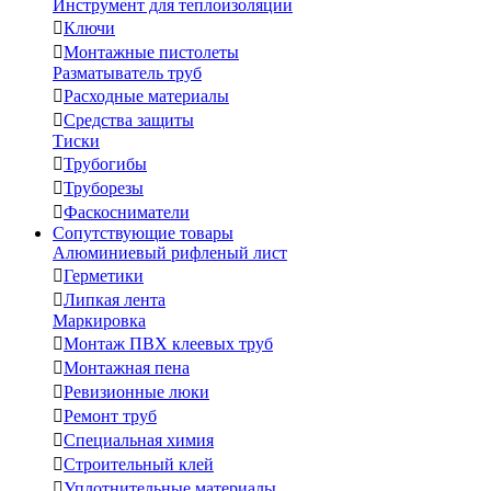
Инструмент для теплоизоляции

Ключи

Монтажные пистолеты
Разматыватель труб

Расходные материалы

Средства защиты
Тиски

Трубогибы

Труборезы

Фаскосниматели
Сопутствующие товары
Алюминиевый рифленый лист

Герметики

Липкая лента
Маркировка

Монтаж ПВХ клеевых труб

Монтажная пена

Ревизионные люки

Ремонт труб

Специальная химия

Строительный клей

Уплотнительные материалы