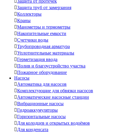

Защита от протечек

Защита труб от замерзания

Коллекторы

Краны

Манометры и термометры

Накопительные емкости

Счетчики воды

Трубопроводная арматура

Уплотнительные материалы

Герметизация ввода

Полив и благоустройство участка

Пожарное оборудование
Насосы

Автоматика для насосов

Комплектующие для обвязки насосов

Автоматические насосные станции

Вибрационные насосы

Гидроаккумуляторы

Горизонтальные насосы

Для колодцев и открытых водоёмов

Для конденсата