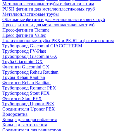
Металлопластиковые трубы и фитинги к ним
PUSH фитинги для металлопластиковых труб
Металлопластиковые трубы
Обжимные фитинги для металлопластиковых труб
Пресс фитинги для металлопластиковых труб
Пресс-фитинги Tiemme
Пресс-фитинги Valtec
Полиэтиленовые трубы PEX и PE-RT и фитинги к ним
Трубопровод Giacomini GIACOTHERM
Трубопровод FV-Plast
Трубопровод Giacomini GX
Труба Giacomini GX
Фитинги Giacomini GX
Трубопровод Rehau Rautitan
Трубы Rehau Rautitan
Фитинги Rehau Rautitan
Трубопровод Rommer PEX
Трубопровод Stout PEX
Фитинги Stout PEX
Трубопровод Uponor PEX
Соединители Uponor PEX
Водорозетка
Кольца для водоснабжения
Кольца для отопления
Соединители для радиаторов