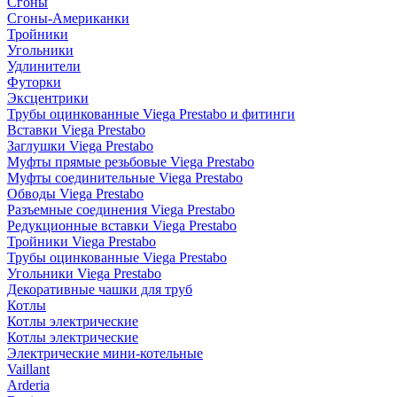
Сгоны
Сгоны-Американки
Тройники
Угольники
Удлинители
Футорки
Эксцентрики
Трубы оцинкованные Viega Prestabo и фитинги
Вставки Viega Prestabo
Заглушки Viega Prestabo
Муфты прямые резьбовые Viega Prestabo
Муфты соединительные Viega Prestabo
Обводы Viega Prestabo
Разъемные соединения Viega Prestabo
Редукционные вставки Viega Prestabo
Тройники Viega Prestabo
Трубы оцинкованные Viega Prestabo
Угольники Viega Prestabo
Декоративные чашки для труб
Котлы
Котлы электрические
Котлы электрические
Электрические мини-котельные
Vaillant
Arderia