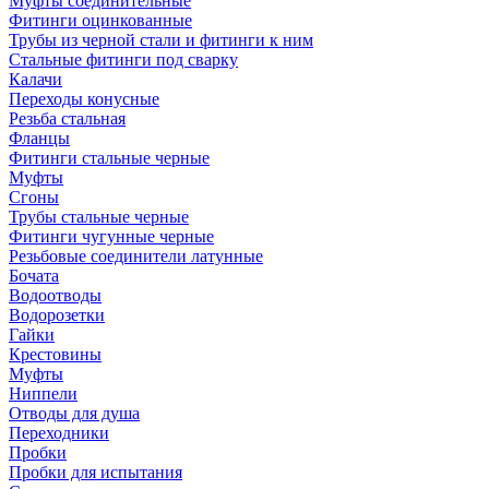
Муфты соединительные
Фитинги оцинкованные
Трубы из черной стали и фитинги к ним
Стальные фитинги под сварку
Калачи
Переходы конусные
Резьба стальная
Фланцы
Фитинги стальные черные
Муфты
Сгоны
Трубы стальные черные
Фитинги чугунные черные
Резьбовые соединители латунные
Бочата
Водоотводы
Водорозетки
Гайки
Крестовины
Муфты
Ниппели
Отводы для душа
Переходники
Пробки
Пробки для испытания