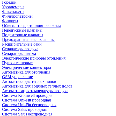
Горелки
Уровнемеры
Фикспакеты
Фильтропатроны
Фильтры
Обвязка твердотопливного котла
Перепускные клапаны
Подпиточные клапаны
Предохранительные клапаны
Расширительные баки
Сепараторы воздуха
Сепараторы шлама
Электрические приборы отопления
Пушки тепловые
Электрические конвекторы
Автоматика для отопления
GSM управление
Автоматика для теплых полов
Автоматика для водяных теплых полов
Автоматизация температуры воздуха
Система Kromwell проводная
Система Uni-Fitt проводная
Система Uni-Fitt беспроводная
Система Salus проводная
Система Salus беспроводная