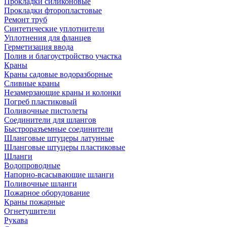
Прокладки силиконовые
Прокладки фторопластовые
Ремонт труб
Синтетические уплотнители
Уплотнения для фланцев
Герметизация ввода
Полив и благоустройство участка
Краны
Краны садовые водоразборные
Сливные краны
Незамерзающие краны и колонки
Погреб пластиковый
Поливочные пистолеты
Соединители для шлангов
Быстроразъемные соединители
Шланговые штуцеры латунные
Шланговые штуцеры пластиковые
Шланги
Водопроводные
Напорно-всасывающие шланги
Поливочные шланги
Пожарное оборудование
Краны пожарные
Огнетушители
Рукава