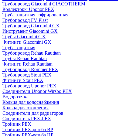
Трубопровод Giacomini GIACOTHERM
Коллекторы Uponor PEX
Труба защитная гофрированная
Трубопровод FV-Plast
Трубопровод Giacomini GX
Инструмент Giacomini GX
Трубы Giacomini GX
Фитинги Giacomini GX
Труба защитная
Трубопровод Rehau Rautitan
Трубы Rehau Rautitan
Фитинги Rehau Rautitan
Трубопровод Rommer PEX
Трубопровод Stout PEX
Фитинги Stout PEX
Трубопровод Uponor PEX
Соединители Uponor Wirsbo PEX
Водорозетка
Кольца для водоснабжения
Кольца для отопления
Соединители для радиаторов
Соединитель PEX-PEX
Тройник PEX
Тройник PEX-резьба ВР
Тройник PEX-резьба НР