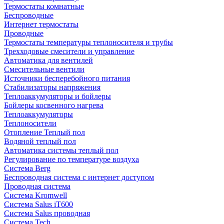
Термостаты комнатные
Беспроводные
Интернет термостаты
Проводные
Термостаты температуры теплоносителя и трубы
Трехходовые смесители и управление
Автоматика для вентилей
Смесительные вентили
Источники бесперебойного питания
Стабилизаторы напряжения
Теплоаккумуляторы и бойлеры
Бойлеры косвенного нагрева
Теплоаккумуляторы
Теплоносители
Отопление Теплый пол
Водяной теплый пол
Автоматика системы теплый пол
Регулирование по температуре воздуха
Система Berg
Беспроводная система с интернет доступом
Проводная система
Система Kromwell
Система Salus iT600
Система Salus проводная
Система Tech