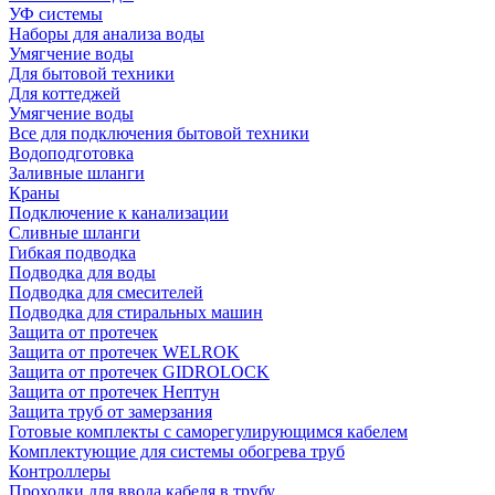
УФ системы
Наборы для анализа воды
Умягчение воды
Для бытовой техники
Для коттеджей
Умягчение воды
Все для подключения бытовой техники
Водоподготовка
Заливные шланги
Краны
Подключение к канализации
Сливные шланги
Гибкая подводка
Подводка для воды
Подводка для смесителей
Подводка для стиральных машин
Защита от протечек
Защита от протечек WELROK
Защита от протечек GIDROLOCK
Защита от протечек Нептун
Защита труб от замерзания
Готовые комплекты с саморегулирующимся кабелем
Комплектующие для системы обогрева труб
Контроллеры
Проходки для ввода кабеля в трубу