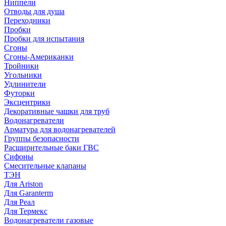
Ниппели
Отводы для душа
Переходники
Пробки
Пробки для испытания
Сгоны
Сгоны-Американки
Тройники
Угольники
Удлинители
Футорки
Эксцентрики
Декоративные чашки для труб
Водонагреватели
Арматура для водонагревателей
Группы безопасности
Расширительные баки ГВС
Сифоны
Смесительные клапаны
ТЭН
Для Ariston
Для Garanterm
Для Реал
Для Термекс
Водонагреватели газовые