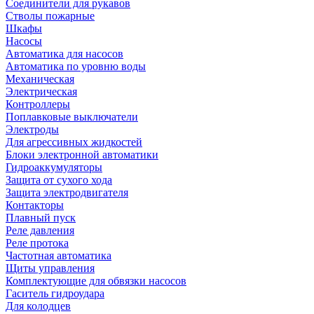
Соединители для рукавов
Стволы пожарные
Шкафы
Насосы
Автоматика для насосов
Автоматика по уровню воды
Механическая
Электрическая
Контроллеры
Поплавковые выключатели
Электроды
Для агрессивных жидкостей
Блоки электронной автоматики
Гидроаккумуляторы
Защита от сухого хода
Защита электродвигателя
Контакторы
Плавный пуск
Реле давления
Реле протока
Частотная автоматика
Щиты управления
Комплектующие для обвязки насосов
Гаситель гидроудара
Для колодцев