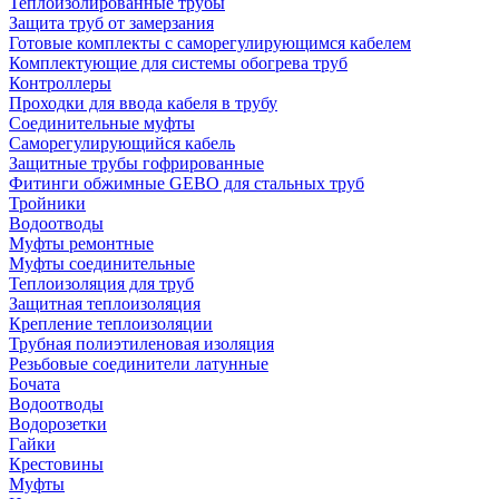
Теплоизолированные трубы
Защита труб от замерзания
Готовые комплекты с саморегулирующимся кабелем
Комплектующие для системы обогрева труб
Контроллеры
Проходки для ввода кабеля в трубу
Соединительные муфты
Саморегулирующийся кабель
Защитные трубы гофрированные
Фитинги обжимные GEBO для стальных труб
Тройники
Водоотводы
Муфты ремонтные
Муфты соединительные
Теплоизоляция для труб
Защитная теплоизоляция
Крепление теплоизоляции
Трубная полиэтиленовая изоляция
Резьбовые соединители латунные
Бочата
Водоотводы
Водорозетки
Гайки
Крестовины
Муфты