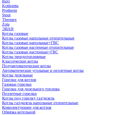
Baxi
Kotitonttu
Protherm
Stout
Thermex
Zota
ЭВАН
Котлы газовые
Котлы газовые напольные отопительные
Котлы газовые напольные+ГВС
Котлы газовые настенные отопительные
Котлы газовые настенные+ГВС
Котлы твердотопливные
Классические котлы
Полуавтоматические котлы
Автоматические угольные и пеллетные котлы
Котлы дизельные
Горелки для котлов
Газовые горелки
Горелки для дизельного топлива
Пеллетные горелки
Котлы под горелку газ/дизель
Котлы газ\дизель напольные отопительные
Комплектующие для котлов
Обвязка котельной