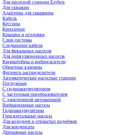
Для насосной станции Esybox
Для скважин
Адаптеры для скважины
Кабель
Кессоны
Крепление
Крышки и оголовки
Слив системы
Соединение кабеля
Для фекальных насосов
Для циркуляционных насосов
Кронштейны и виброгасители
Обратные клапаны
Фитинги распределители
Автоматические насосные станции
Погружные
С гидроаккумулятором
С частотным преобразователем
С электронной автоматикой
Вибрационные насосы
Гидроаккумуляторы
Горизонтальные насосы
Для колодцев и открытых водоёмов
Для конденсата
Дренажные насосы