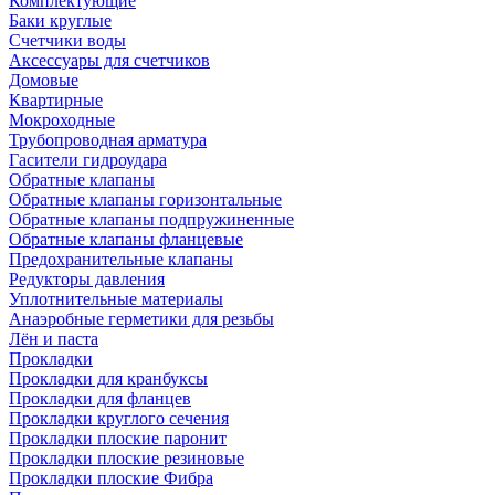
Комплектующие
Баки круглые
Счетчики воды
Аксессуары для счетчиков
Домовые
Квартирные
Мокроходные
Трубопроводная арматура
Гасители гидроудара
Обратные клапаны
Обратные клапаны горизонтальные
Обратные клапаны подпружиненные
Обратные клапаны фланцевые
Предохранительные клапаны
Редукторы давления
Уплотнительные материалы
Анаэробные герметики для резьбы
Лён и паста
Прокладки
Прокладки для кранбуксы
Прокладки для фланцев
Прокладки круглого сечения
Прокладки плоские паронит
Прокладки плоские резиновые
Прокладки плоские Фибра