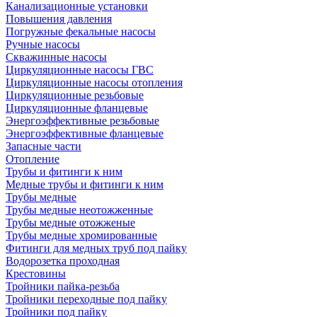
Канализационные установки
Повышения давления
Погружные фекальные насосы
Ручные насосы
Скважинные насосы
Циркуляционные насосы ГВС
Циркуляционные насосы отопления
Циркуляционные резьбовые
Циркуляционные фланцевые
Энергоэффективные резьбовые
Энергоэффективные фланцевые
Запасные части
Отопление
Трубы и фитинги к ним
Медные трубы и фитинги к ним
Трубы медные
Трубы медные неотожженные
Трубы медные отожженые
Трубы медные хромированные
Фитинги для медных труб под пайку
Водорозетка проходная
Крестовины
Тройники пайка-резьба
Тройники переходные под пайку
Тройники под пайку