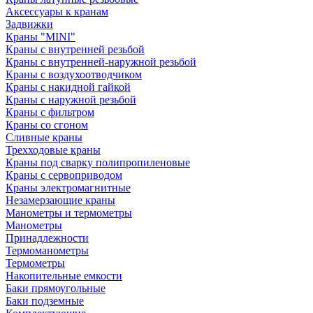
Аксессуары к кранам
Задвижки
Краны "MINI"
Краны с внутренней резьбой
Краны с внутренней-наружной резьбой
Краны с воздухоотводчиком
Краны с накидной гайкой
Краны с наружной резьбой
Краны с фильтром
Краны со сгоном
Сливные краны
Трехходовые краны
Краны под сварку полипропиленовые
Краны с сервоприводом
Краны электромагнитные
Незамерзающие краны
Манометры и термометры
Манометры
Принадлежности
Термоманометры
Термометры
Накопительные емкости
Баки прямоугольные
Баки подземные