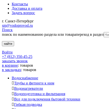
Контакты
Доставка и оплата
Задать вопрос
г. Санкт-Петербург
sm@vodoprovod.ru
Поиск
поиск по наименованию раздела или товара
переход в раздел
Войти
+7 (812) 350-45-25
заказать звонок
в корзине
:
товаров
в закладках
:
товаров
Водоснабжение

Трубы и фитинги к ним

Водонагреватели

Водоподготовка и фильтрация

Все для подключения бытовой техники

Гибкая подводка