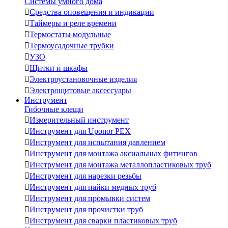
Системы умного дома

Средства оповещения и индикации

Таймеры и реле времени

Термостаты модульные

Термоусадочные трубки

УЗО

Щитки и шкафы

Электроустановочные изделия

Электрощитовые аксессуары
Инструмент
Гибочные клещи

Измерительный инструмент

Инструмент для Uponor PEX

Инструмент для испытания давлением

Инструмент для монтажа аксиальных фитингов

Инструмент для монтажа металлопластиковых труб

Инструмент для нарезки резьбы

Инструмент для пайки медных труб

Инструмент для промывки систем

Инструмент для прочистки труб

Инструмент для сварки пластиковых труб