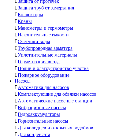

Защита от протечек

Защита труб от замерзания

Коллекторы

Краны

Манометры и термометры

Накопительные емкости

Счетчики воды

Трубопроводная арматура

Уплотнительные материалы

Герметизация ввода

Полив и благоустройство участка

Пожарное оборудование
Насосы

Автоматика для насосов

Комплектующие для обвязки насосов

Автоматические насосные станции

Вибрационные насосы

Гидроаккумуляторы

Горизонтальные насосы

Для колодцев и открытых водоёмов

Для конденсата