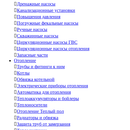

Дренажные насосы

Канализационные установки

Повышения давления

Погружные фекальные насосы

Ручные насосы

Скважинные насосы

Циркуляционные насосы ГВС

Циркуляционные насосы отопления

Запасные части
Отопление

Трубы и фитинги к ним

Котлы

Обвязка котельной

Электрические приборы отопления

Автоматика для отопления

Теплоаккумуляторы и бойлеры

Теплоносители

Отопление Теплый пол

Радиаторы и обвязка

Защита труб от замерзания