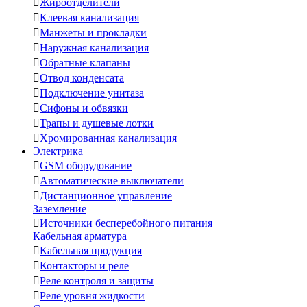

Жироотделители

Клеевая канализация

Манжеты и прокладки

Наружная канализация

Обратные клапаны

Отвод конденсата

Подключение унитаза

Сифоны и обвязки

Трапы и душевые лотки

Хромированная канализация
Электрика

GSM оборудование

Автоматические выключатели

Дистанционное управление
Заземление

Источники бесперебойного питания
Кабельная арматура

Кабельная продукция

Контакторы и реле

Реле контроля и защиты

Реле уровня жидкости