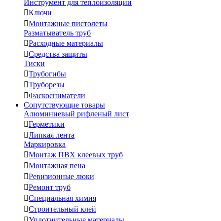
Инструмент для теплоизоляции

Ключи

Монтажные пистолеты
Разматыватель труб

Расходные материалы

Средства защиты
Тиски

Трубогибы

Труборезы

Фаскосниматели
Сопутствующие товары
Алюминиевый рифленый лист

Герметики

Липкая лента
Маркировка

Монтаж ПВХ клеевых труб

Монтажная пена

Ревизионные люки

Ремонт труб

Специальная химия

Строительный клей

Уплотнительные материалы