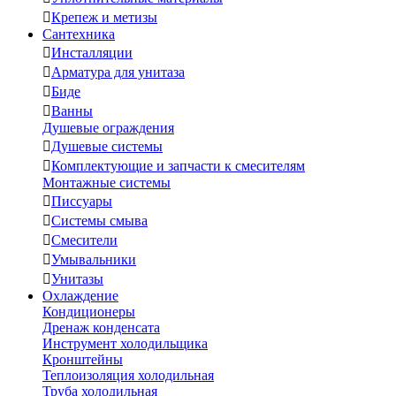

Крепеж и метизы
Сантехника

Инсталляции

Арматура для унитаза

Биде

Ванны
Душевые ограждения

Душевые системы

Комплектующие и запчасти к смесителям
Монтажные системы

Писсуары

Системы смыва

Смесители

Умывальники

Унитазы
Охлаждение
Кондиционеры
Дренаж конденсата
Инструмент холодильщика
Кронштейны
Теплоизоляция холодильная
Труба холодильная