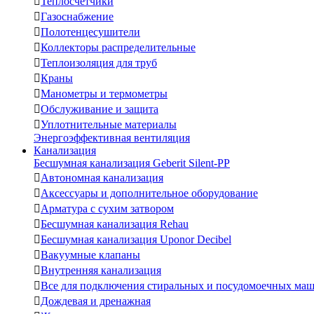

Теплосчетчики

Газоснабжение

Полотенцесушители

Коллекторы распределительные

Теплоизоляция для труб

Краны

Манометры и термометры

Обслуживание и защита

Уплотнительные материалы
Энергоэффективная вентиляция
Канализация
Бесшумная канализация Geberit Silent-PP

Автономная канализация

Аксессуары и дополнительное оборудование

Арматура с сухим затвором

Бесшумная канализация Rehau

Бесшумная канализация Uponor Decibel

Вакуумные клапаны

Внутренняя канализация

Все для подключения стиральных и посудомоечных ма

Дождевая и дренажная