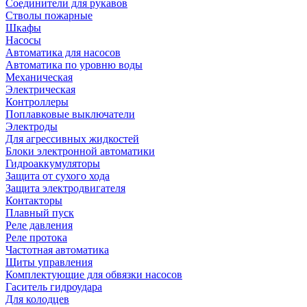
Соединители для рукавов
Стволы пожарные
Шкафы
Насосы
Автоматика для насосов
Автоматика по уровню воды
Механическая
Электрическая
Контроллеры
Поплавковые выключатели
Электроды
Для агрессивных жидкостей
Блоки электронной автоматики
Гидроаккумуляторы
Защита от сухого хода
Защита электродвигателя
Контакторы
Плавный пуск
Реле давления
Реле протока
Частотная автоматика
Щиты управления
Комплектующие для обвязки насосов
Гаситель гидроудара
Для колодцев