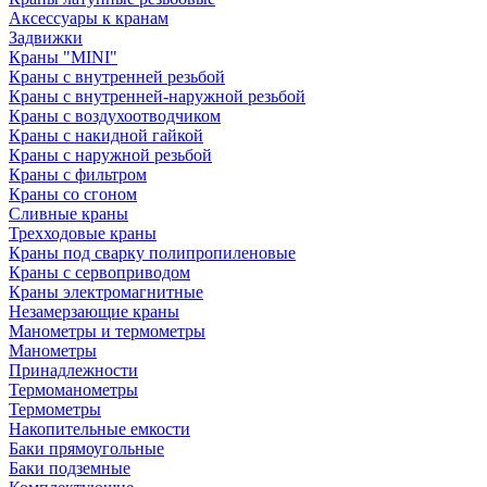
Аксессуары к кранам
Задвижки
Краны "MINI"
Краны с внутренней резьбой
Краны с внутренней-наружной резьбой
Краны с воздухоотводчиком
Краны с накидной гайкой
Краны с наружной резьбой
Краны с фильтром
Краны со сгоном
Сливные краны
Трехходовые краны
Краны под сварку полипропиленовые
Краны с сервоприводом
Краны электромагнитные
Незамерзающие краны
Манометры и термометры
Манометры
Принадлежности
Термоманометры
Термометры
Накопительные емкости
Баки прямоугольные
Баки подземные