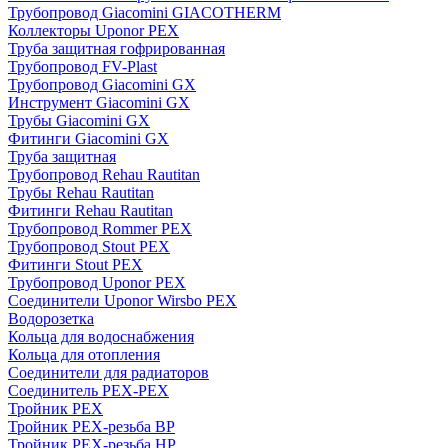
Трубопровод Giacomini GIACOTHERM
Коллекторы Uponor PEX
Труба защитная гофрированная
Трубопровод FV-Plast
Трубопровод Giacomini GX
Инструмент Giacomini GX
Трубы Giacomini GX
Фитинги Giacomini GX
Труба защитная
Трубопровод Rehau Rautitan
Трубы Rehau Rautitan
Фитинги Rehau Rautitan
Трубопровод Rommer PEX
Трубопровод Stout PEX
Фитинги Stout PEX
Трубопровод Uponor PEX
Соединители Uponor Wirsbo PEX
Водорозетка
Кольца для водоснабжения
Кольца для отопления
Соединители для радиаторов
Соединитель PEX-PEX
Тройник PEX
Тройник PEX-резьба ВР
Тройник PEX-резьба НР