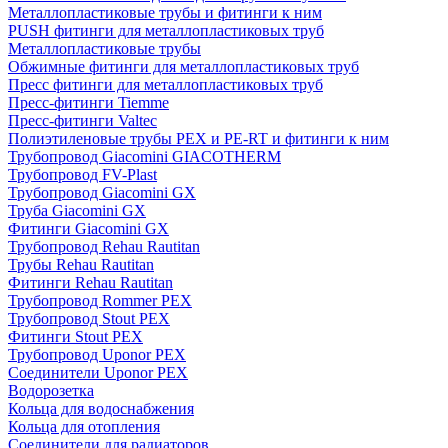
Металлопластиковые трубы и фитинги к ним
PUSH фитинги для металлопластиковых труб
Металлопластиковые трубы
Обжимные фитинги для металлопластиковых труб
Пресс фитинги для металлопластиковых труб
Пресс-фитинги Tiemme
Пресс-фитинги Valtec
Полиэтиленовые трубы PEX и PE-RT и фитинги к ним
Трубопровод Giacomini GIACOTHERM
Трубопровод FV-Plast
Трубопровод Giacomini GX
Труба Giacomini GX
Фитинги Giacomini GX
Трубопровод Rehau Rautitan
Трубы Rehau Rautitan
Фитинги Rehau Rautitan
Трубопровод Rommer PEX
Трубопровод Stout PEX
Фитинги Stout PEX
Трубопровод Uponor PEX
Соединители Uponor PEX
Водорозетка
Кольца для водоснабжения
Кольца для отопления
Соединители для радиаторов