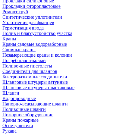
Прокладки силиконовые
Прокладки фторопластовые
Ремонт труб
Синтетические уплотнители
Уплотнения для фланцев
Герметизация ввода
Полив и благоустройство участка
Краны
Краны садовые водоразборные
Сливные краны
Незамерзающие краны и колонки
Погреб пластиковый
Поливочные пистолеты
Соединители для шлангов
Быстроразъемные соединители
Шланговые штуцеры латунные
Шланговые штуцеры пластиковые
Шланги
Водопроводные
Напорно-всасывающие шланги
Поливочные шланги
Пожарное оборудование
Краны пожарные
Огнетушители
Рукава