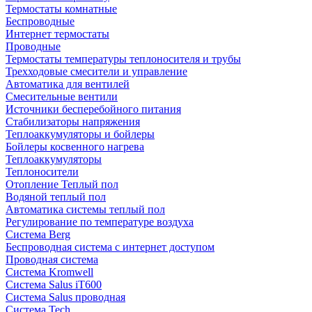
Термостаты комнатные
Беспроводные
Интернет термостаты
Проводные
Термостаты температуры теплоносителя и трубы
Трехходовые смесители и управление
Автоматика для вентилей
Смесительные вентили
Источники бесперебойного питания
Стабилизаторы напряжения
Теплоаккумуляторы и бойлеры
Бойлеры косвенного нагрева
Теплоаккумуляторы
Теплоносители
Отопление Теплый пол
Водяной теплый пол
Автоматика системы теплый пол
Регулирование по температуре воздуха
Система Berg
Беспроводная система с интернет доступом
Проводная система
Система Kromwell
Система Salus iT600
Система Salus проводная
Система Tech