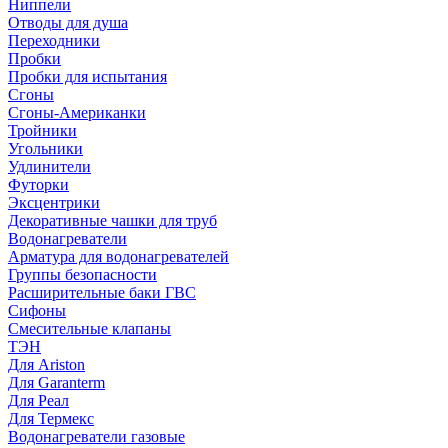
Ниппели
Отводы для душа
Переходники
Пробки
Пробки для испытания
Сгоны
Сгоны-Американки
Тройники
Угольники
Удлинители
Футорки
Эксцентрики
Декоративные чашки для труб
Водонагреватели
Арматура для водонагревателей
Группы безопасности
Расширительные баки ГВС
Сифоны
Смесительные клапаны
ТЭН
Для Ariston
Для Garanterm
Для Реал
Для Термекс
Водонагреватели газовые