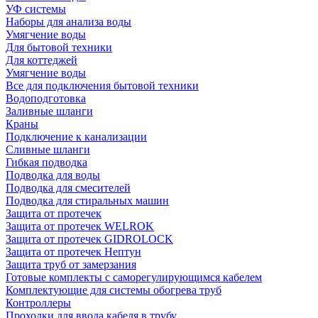
УФ системы
Наборы для анализа воды
Умягчение воды
Для бытовой техники
Для коттеджей
Умягчение воды
Все для подключения бытовой техники
Водоподготовка
Заливные шланги
Краны
Подключение к канализации
Сливные шланги
Гибкая подводка
Подводка для воды
Подводка для смесителей
Подводка для стиральных машин
Защита от протечек
Защита от протечек WELROK
Защита от протечек GIDROLOCK
Защита от протечек Нептун
Защита труб от замерзания
Готовые комплекты с саморегулирующимся кабелем
Комплектующие для системы обогрева труб
Контроллеры
Проходки для ввода кабеля в трубу