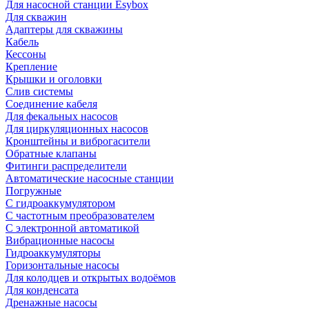
Для насосной станции Esybox
Для скважин
Адаптеры для скважины
Кабель
Кессоны
Крепление
Крышки и оголовки
Слив системы
Соединение кабеля
Для фекальных насосов
Для циркуляционных насосов
Кронштейны и виброгасители
Обратные клапаны
Фитинги распределители
Автоматические насосные станции
Погружные
С гидроаккумулятором
С частотным преобразователем
С электронной автоматикой
Вибрационные насосы
Гидроаккумуляторы
Горизонтальные насосы
Для колодцев и открытых водоёмов
Для конденсата
Дренажные насосы