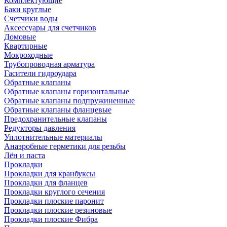
Комплектующие
Баки круглые
Счетчики воды
Аксессуары для счетчиков
Домовые
Квартирные
Мокроходные
Трубопроводная арматура
Гасители гидроудара
Обратные клапаны
Обратные клапаны горизонтальные
Обратные клапаны подпружиненные
Обратные клапаны фланцевые
Предохранительные клапаны
Редукторы давления
Уплотнительные материалы
Анаэробные герметики для резьбы
Лён и паста
Прокладки
Прокладки для кранбуксы
Прокладки для фланцев
Прокладки круглого сечения
Прокладки плоские паронит
Прокладки плоские резиновые
Прокладки плоские Фибра