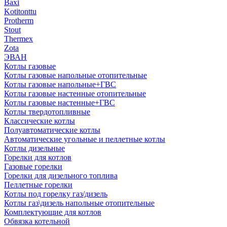
Baxi
Kotitonttu
Protherm
Stout
Thermex
Zota
ЭВАН
Котлы газовые
Котлы газовые напольные отопительные
Котлы газовые напольные+ГВС
Котлы газовые настенные отопительные
Котлы газовые настенные+ГВС
Котлы твердотопливные
Классические котлы
Полуавтоматические котлы
Автоматические угольные и пеллетные котлы
Котлы дизельные
Горелки для котлов
Газовые горелки
Горелки для дизельного топлива
Пеллетные горелки
Котлы под горелку газ/дизель
Котлы газ\дизель напольные отопительные
Комплектующие для котлов
Обвязка котельной