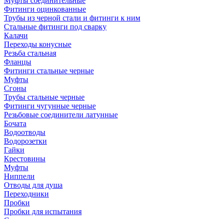
Муфты соединительные
Фитинги оцинкованные
Трубы из черной стали и фитинги к ним
Стальные фитинги под сварку
Калачи
Переходы конусные
Резьба стальная
Фланцы
Фитинги стальные черные
Муфты
Сгоны
Трубы стальные черные
Фитинги чугунные черные
Резьбовые соединители латунные
Бочата
Водоотводы
Водорозетки
Гайки
Крестовины
Муфты
Ниппели
Отводы для душа
Переходники
Пробки
Пробки для испытания