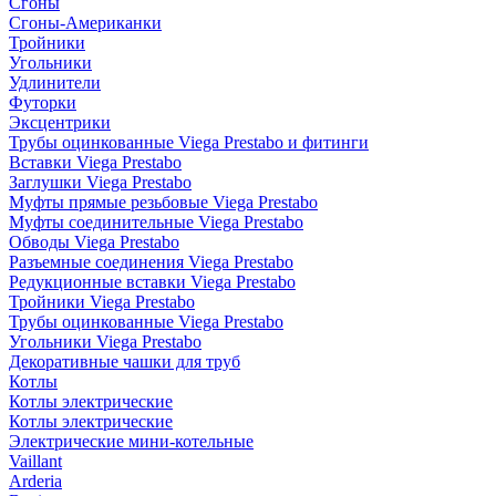
Сгоны
Сгоны-Американки
Тройники
Угольники
Удлинители
Футорки
Эксцентрики
Трубы оцинкованные Viega Prestabo и фитинги
Вставки Viega Prestabo
Заглушки Viega Prestabo
Муфты прямые резьбовые Viega Prestabo
Муфты соединительные Viega Prestabo
Обводы Viega Prestabo
Разъемные соединения Viega Prestabo
Редукционные вставки Viega Prestabo
Тройники Viega Prestabo
Трубы оцинкованные Viega Prestabo
Угольники Viega Prestabo
Декоративные чашки для труб
Котлы
Котлы электрические
Котлы электрические
Электрические мини-котельные
Vaillant
Arderia