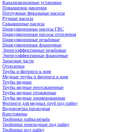
Канализационные установки
Повышения давления
Погружные фекальные насосы
Ручные насосы
Скважинные насосы
Циркуляционные насосы ГВС
Циркуляционные насосы отопления
Циркуляционные резьбовые
Циркуляционные фланцевые
Энергоэффективные резьбовые
Энергоэффективные фланцевые
Запасные части
Отопление
Трубы и фитинги к ним
Медные трубы и фитинги к ним
Трубы медные
Трубы медные неотожженные
Трубы медные отожженые
Трубы медные хромированные
Фитинги для медных труб под пайку
Водорозетка проходная
Крестовины
Тройники пайка-резьба
Тройники переходные под пайку
Тройники под пайку