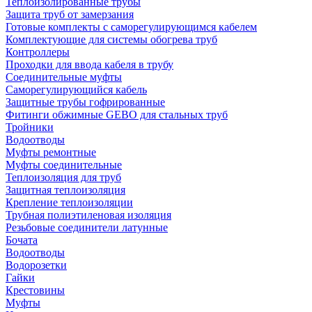
Теплоизолированные трубы
Защита труб от замерзания
Готовые комплекты с саморегулирующимся кабелем
Комплектующие для системы обогрева труб
Контроллеры
Проходки для ввода кабеля в трубу
Соединительные муфты
Саморегулирующийся кабель
Защитные трубы гофрированные
Фитинги обжимные GEBO для стальных труб
Тройники
Водоотводы
Муфты ремонтные
Муфты соединительные
Теплоизоляция для труб
Защитная теплоизоляция
Крепление теплоизоляции
Трубная полиэтиленовая изоляция
Резьбовые соединители латунные
Бочата
Водоотводы
Водорозетки
Гайки
Крестовины
Муфты