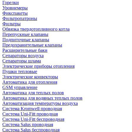
Горелки
Уровнемеры
Фикспакеты
Фильтропатроны
Фильтры
Обвязка твердотопливного котла
Перепускные клапаны
Подпиточные клапаны
Предохранительные клапаны
Расширительные баки
Сепараторы воздуха
Сепараторы шлама
Электрические приборы отопления
Пушки тепловые
Электрические конвекторы
Автоматика для отопления
GSM управление
Автоматика для теплых полов
Автоматика для водяных теплых полов
Автоматизация температуры воздуха
Система Kromwell проводная
Система Uni-Fitt проводная
Система Uni-Fitt беспроводная
Система Salus проводная
Система Salus беспроводная