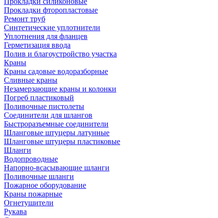
Прокладки силиконовые
Прокладки фторопластовые
Ремонт труб
Синтетические уплотнители
Уплотнения для фланцев
Герметизация ввода
Полив и благоустройство участка
Краны
Краны садовые водоразборные
Сливные краны
Незамерзающие краны и колонки
Погреб пластиковый
Поливочные пистолеты
Соединители для шлангов
Быстроразъемные соединители
Шланговые штуцеры латунные
Шланговые штуцеры пластиковые
Шланги
Водопроводные
Напорно-всасывающие шланги
Поливочные шланги
Пожарное оборудование
Краны пожарные
Огнетушители
Рукава