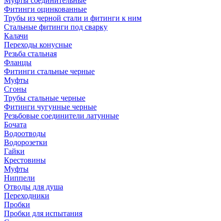
Муфты соединительные
Фитинги оцинкованные
Трубы из черной стали и фитинги к ним
Стальные фитинги под сварку
Калачи
Переходы конусные
Резьба стальная
Фланцы
Фитинги стальные черные
Муфты
Сгоны
Трубы стальные черные
Фитинги чугунные черные
Резьбовые соединители латунные
Бочата
Водоотводы
Водорозетки
Гайки
Крестовины
Муфты
Ниппели
Отводы для душа
Переходники
Пробки
Пробки для испытания