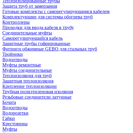
Теплоизолированные трубы
Защита труб от замерзания
Готовые комплекты с саморегулирующимся кабелем
Комплектующие для системы обогрева труб
Контроллеры
Проходки для ввода кабеля в трубу
Соединительные муфты
Саморегулирующийся кабель
Защитные трубы гофрированные
Фитинги обжимные GEBO для стальных труб
Тройники
Водоотводы
Муфты ремонтные
Муфты соединительные
Теплоизоляция для труб
Защитная теплоизоляция
Крепление теплоизоляции
Трубная полиэтиленовая изоляция
Резьбовые соединители латунные
Бочата
Водоотводы
Водорозетки
Гайки
Крестовины
Муфты