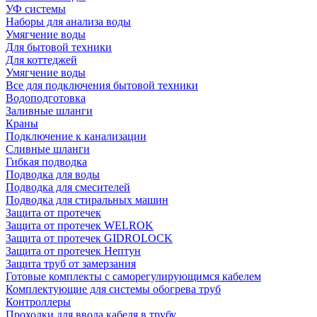
УФ системы
Наборы для анализа воды
Умягчение воды
Для бытовой техники
Для коттеджей
Умягчение воды
Все для подключения бытовой техники
Водоподготовка
Заливные шланги
Краны
Подключение к канализации
Сливные шланги
Гибкая подводка
Подводка для воды
Подводка для смесителей
Подводка для стиральных машин
Защита от протечек
Защита от протечек WELROK
Защита от протечек GIDROLOCK
Защита от протечек Нептун
Защита труб от замерзания
Готовые комплекты с саморегулирующимся кабелем
Комплектующие для системы обогрева труб
Контроллеры
Проходки для ввода кабеля в трубу