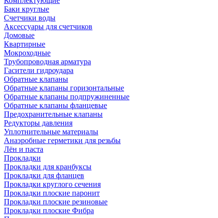
Комплектующие
Баки круглые
Счетчики воды
Аксессуары для счетчиков
Домовые
Квартирные
Мокроходные
Трубопроводная арматура
Гасители гидроудара
Обратные клапаны
Обратные клапаны горизонтальные
Обратные клапаны подпружиненные
Обратные клапаны фланцевые
Предохранительные клапаны
Редукторы давления
Уплотнительные материалы
Анаэробные герметики для резьбы
Лён и паста
Прокладки
Прокладки для кранбуксы
Прокладки для фланцев
Прокладки круглого сечения
Прокладки плоские паронит
Прокладки плоские резиновые
Прокладки плоские Фибра