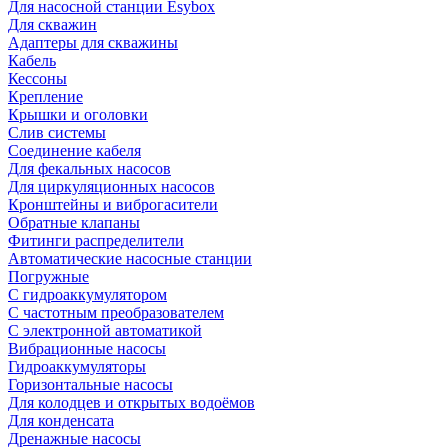
Для насосной станции Esybox
Для скважин
Адаптеры для скважины
Кабель
Кессоны
Крепление
Крышки и оголовки
Слив системы
Соединение кабеля
Для фекальных насосов
Для циркуляционных насосов
Кронштейны и виброгасители
Обратные клапаны
Фитинги распределители
Автоматические насосные станции
Погружные
С гидроаккумулятором
С частотным преобразователем
С электронной автоматикой
Вибрационные насосы
Гидроаккумуляторы
Горизонтальные насосы
Для колодцев и открытых водоёмов
Для конденсата
Дренажные насосы