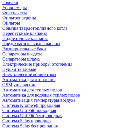
Горелки
Уровнемеры
Фикспакеты
Фильтропатроны
Фильтры
Обвязка твердотопливного котла
Перепускные клапаны
Подпиточные клапаны
Предохранительные клапаны
Расширительные баки
Сепараторы воздуха
Сепараторы шлама
Электрические приборы отопления
Пушки тепловые
Электрические конвекторы
Автоматика для отопления
GSM управление
Автоматика для теплых полов
Автоматика для водяных теплых полов
Автоматизация температуры воздуха
Система Kromwell проводная
Система Uni-Fitt проводная
Система Uni-Fitt беспроводная
Система Salus проводная
Система Salus беспроводная