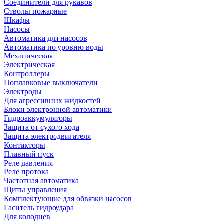
Соединители для рукавов
Стволы пожарные
Шкафы
Насосы
Автоматика для насосов
Автоматика по уровню воды
Механическая
Электрическая
Контроллеры
Поплавковые выключатели
Электроды
Для агрессивных жидкостей
Блоки электронной автоматики
Гидроаккумуляторы
Защита от сухого хода
Защита электродвигателя
Контакторы
Плавный пуск
Реле давления
Реле протока
Частотная автоматика
Щиты управления
Комплектующие для обвязки насосов
Гаситель гидроудара
Для колодцев