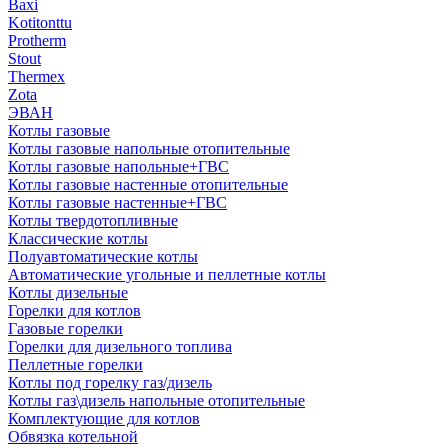
Baxi
Kotitonttu
Protherm
Stout
Thermex
Zota
ЭВАН
Котлы газовые
Котлы газовые напольные отопительные
Котлы газовые напольные+ГВС
Котлы газовые настенные отопительные
Котлы газовые настенные+ГВС
Котлы твердотопливные
Классические котлы
Полуавтоматические котлы
Автоматические угольные и пеллетные котлы
Котлы дизельные
Горелки для котлов
Газовые горелки
Горелки для дизельного топлива
Пеллетные горелки
Котлы под горелку газ/дизель
Котлы газ\дизель напольные отопительные
Комплектующие для котлов
Обвязка котельной