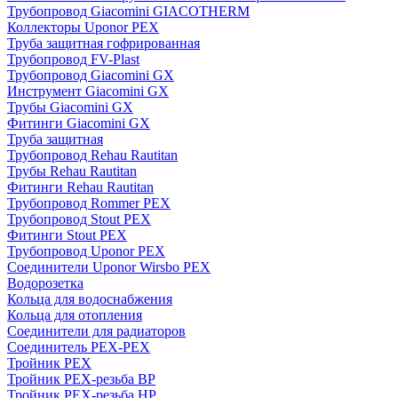
Трубопровод Giacomini GIACOTHERM
Коллекторы Uponor PEX
Труба защитная гофрированная
Трубопровод FV-Plast
Трубопровод Giacomini GX
Инструмент Giacomini GX
Трубы Giacomini GX
Фитинги Giacomini GX
Труба защитная
Трубопровод Rehau Rautitan
Трубы Rehau Rautitan
Фитинги Rehau Rautitan
Трубопровод Rommer PEX
Трубопровод Stout PEX
Фитинги Stout PEX
Трубопровод Uponor PEX
Соединители Uponor Wirsbo PEX
Водорозетка
Кольца для водоснабжения
Кольца для отопления
Соединители для радиаторов
Соединитель PEX-PEX
Тройник PEX
Тройник PEX-резьба ВР
Тройник PEX-резьба НР