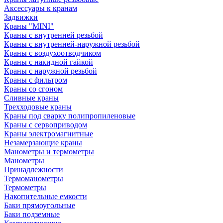
Аксессуары к кранам
Задвижки
Краны "MINI"
Краны с внутренней резьбой
Краны с внутренней-наружной резьбой
Краны с воздухоотводчиком
Краны с накидной гайкой
Краны с наружной резьбой
Краны с фильтром
Краны со сгоном
Сливные краны
Трехходовые краны
Краны под сварку полипропиленовые
Краны с сервоприводом
Краны электромагнитные
Незамерзающие краны
Манометры и термометры
Манометры
Принадлежности
Термоманометры
Термометры
Накопительные емкости
Баки прямоугольные
Баки подземные