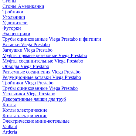
Сгоны
Сгоны-Американки
Тройники
Угольники
Удлинители
Футорки
Эксцентрики
Трубы оцинкованные Viega Prestabo и фитинги
Вставки Viega Prestabo
Заглушки Viega Prestabo
Муфты прямые резьбовые Viega Prestabo
Муфты соединительные Viega Prestabo
Обводы Viega Prestabo
Разъемные соединения Viega Prestabo
Редукционные вставки Viega Prestabo
Тройники Viega Prestabo
Трубы оцинкованные Viega Prestabo
Угольники Viega Prestabo
Декоративные чашки для труб
Котлы
Котлы электрические
Котлы электрические
Электрические мини-котельные
Vaillant
Arderia