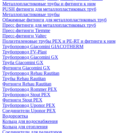
Металлопластиковые трубы и фитинги к ним
PUSH фитинги для металлопластиковых труб
Металлопластиковые трубы
Обжимные фитинги для металлопластиковых труб
Пресс фитинги для металлопластиковых труб
Пресс-фитинги Tiemme
Пресс-фитинги Valtec
Полиэтиленовые трубы PEX и PE-RT и фитинги к ним
Трубопровод Giacomini GIACOTHERM
Трубопровод FV-Plast
Трубопровод Giacomini GX
Труба Giacomini GX
Фитинги Giacomini GX
Трубопровод Rehau Rautitan
Трубы Rehau Rautitan
Фитинги Rehau Rautitan
Трубопровод Rommer PEX
Трубопровод Stout PEX
Фитинги Stout PEX
Трубопровод Uponor PEX
Соединители Uponor PEX
Водорозетка
Кольца для водоснабжения
Кольца для отопления
Соединители для радиаторов