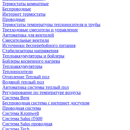
Термостаты комнатные
Беспроводные
Интернет термостаты
Проводные
Термостаты температуры теплоносителя и трубы
Трехходовые смесители и управление
Автоматика для вентилей
Смесительные вентили
Источники бесперебойного питания
Стабилизаторы напряжения
Теплоаккумуляторы и бойлеры
Бойлеры косвенного нагрева
Теплоаккумуляторы
Теплоносители
Отопление Теплый пол
Водяной теплый пол
Автоматика системы теплый пол
Регулирование по температуре воздуха
Система Berg
Беспроводная система с интернет доступом
Проводная система
Система Kromwell
Система Salus iT600
Система Salus проводная
Система Tech