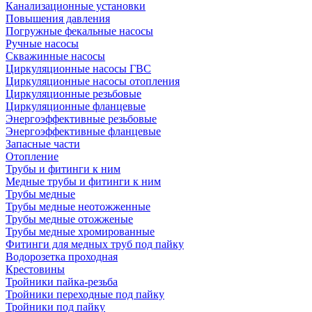
Канализационные установки
Повышения давления
Погружные фекальные насосы
Ручные насосы
Скважинные насосы
Циркуляционные насосы ГВС
Циркуляционные насосы отопления
Циркуляционные резьбовые
Циркуляционные фланцевые
Энергоэффективные резьбовые
Энергоэффективные фланцевые
Запасные части
Отопление
Трубы и фитинги к ним
Медные трубы и фитинги к ним
Трубы медные
Трубы медные неотожженные
Трубы медные отожженые
Трубы медные хромированные
Фитинги для медных труб под пайку
Водорозетка проходная
Крестовины
Тройники пайка-резьба
Тройники переходные под пайку
Тройники под пайку