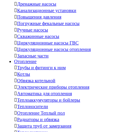

Дренажные насосы

Канализационные установки

Повышения давления

Погружные фекальные насосы

Ручные насосы

Скважинные насосы

Циркуляционные насосы ГВС

Циркуляционные насосы отопления

Запасные части
Отопление

Трубы и фитинги к ним

Котлы

Обвязка котельной

Электрические приборы отопления

Автоматика для отопления

Теплоаккумуляторы и бойлеры

Теплоносители

Отопление Теплый пол

Радиаторы и обвязка

Защита труб от замерзания