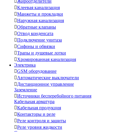

Жироотделители

Клеевая канализация

Манжеты и прокладки

Наружная канализация

Обратные клапаны

Отвод конденсата

Подключение унитаза

Сифоны и обвязки

Трапы и душевые лотки

Хромированная канализация
Электрика

GSM оборудование

Автоматические выключатели

Дистанционное управление
Заземление

Источники бесперебойного питания
Кабельная арматура

Кабельная продукция

Контакторы и реле

Реле контроля и защиты

Реле уровня жидкости