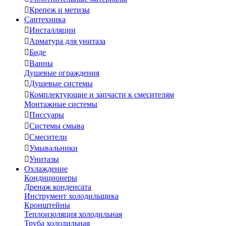

Крепеж и метизы
Сантехника

Инсталляции

Арматура для унитаза

Биде

Ванны
Душевые ограждения

Душевые системы

Комплектующие и запчасти к смесителям
Монтажные системы

Писсуары

Системы смыва

Смесители

Умывальники

Унитазы
Охлаждение
Кондиционеры
Дренаж конденсата
Инструмент холодильщика
Кронштейны
Теплоизоляция холодильная
Труба холодильная