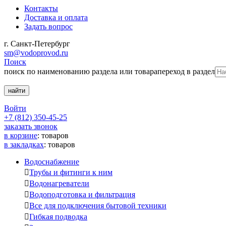
Контакты
Доставка и оплата
Задать вопрос
г. Санкт-Петербург
sm@vodoprovod.ru
Поиск
поиск по наименованию раздела или товара
переход в раздел
Войти
+7 (812) 350-45-25
заказать звонок
в корзине
:
товаров
в закладках
:
товаров
Водоснабжение

Трубы и фитинги к ним

Водонагреватели

Водоподготовка и фильтрация

Все для подключения бытовой техники

Гибкая подводка