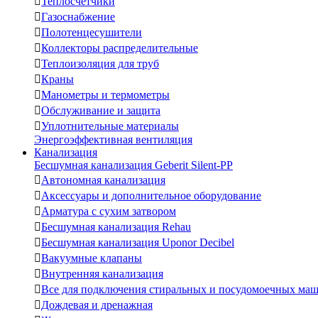

Теплосчетчики

Газоснабжение

Полотенцесушители

Коллекторы распределительные

Теплоизоляция для труб

Краны

Манометры и термометры

Обслуживание и защита

Уплотнительные материалы
Энергоэффективная вентиляция
Канализация
Бесшумная канализация Geberit Silent-PP

Автономная канализация

Аксессуары и дополнительное оборудование

Арматура с сухим затвором

Бесшумная канализация Rehau

Бесшумная канализация Uponor Decibel

Вакуумные клапаны

Внутренняя канализация

Все для подключения стиральных и посудомоечных ма

Дождевая и дренажная