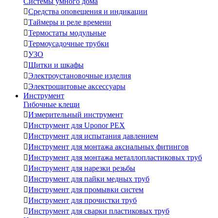
Системы умного дома

Средства оповещения и индикации

Таймеры и реле времени

Термостаты модульные

Термоусадочные трубки

УЗО

Щитки и шкафы

Электроустановочные изделия

Электрощитовые аксессуары
Инструмент
Гибочные клещи

Измерительный инструмент

Инструмент для Uponor PEX

Инструмент для испытания давлением

Инструмент для монтажа аксиальных фитингов

Инструмент для монтажа металлопластиковых труб

Инструмент для нарезки резьбы

Инструмент для пайки медных труб

Инструмент для промывки систем

Инструмент для прочистки труб

Инструмент для сварки пластиковых труб