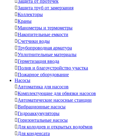

Защита от протечек

Защита труб от замерзания

Коллекторы

Краны

Манометры и термометры

Накопительные емкости

Счетчики воды

Трубопроводная арматура

Уплотнительные материалы

Герметизация ввода

Полив и благоустройство участка

Пожарное оборудование
Насосы

Автоматика для насосов

Комплектующие для обвязки насосов

Автоматические насосные станции

Вибрационные насосы

Гидроаккумуляторы

Горизонтальные насосы

Для колодцев и открытых водоёмов

Для конденсата