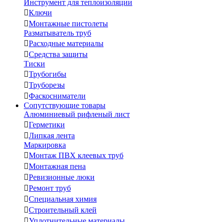
Инструмент для теплоизоляции

Ключи

Монтажные пистолеты
Разматыватель труб

Расходные материалы

Средства защиты
Тиски

Трубогибы

Труборезы

Фаскосниматели
Сопутствующие товары
Алюминиевый рифленый лист

Герметики

Липкая лента
Маркировка

Монтаж ПВХ клеевых труб

Монтажная пена

Ревизионные люки

Ремонт труб

Специальная химия

Строительный клей

Уплотнительные материалы