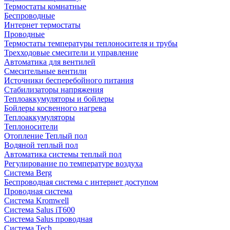
Термостаты комнатные
Беспроводные
Интернет термостаты
Проводные
Термостаты температуры теплоносителя и трубы
Трехходовые смесители и управление
Автоматика для вентилей
Смесительные вентили
Источники бесперебойного питания
Стабилизаторы напряжения
Теплоаккумуляторы и бойлеры
Бойлеры косвенного нагрева
Теплоаккумуляторы
Теплоносители
Отопление Теплый пол
Водяной теплый пол
Автоматика системы теплый пол
Регулирование по температуре воздуха
Система Berg
Беспроводная система с интернет доступом
Проводная система
Система Kromwell
Система Salus iT600
Система Salus проводная
Система Tech