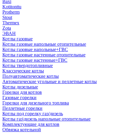
Baxi
Kotitonttu
Protherm
Stout
Thermex
Zota
ЭВАН
Котлы газовые
Котлы газовые напольные отопительные
Котлы газовые напольные+ГВС
Котлы газовые настенные отопительные
Котлы газовые настенные+ГВС
Котлы твердотопливные
Классические котлы
Полуавтоматические котлы
Автоматические угольные и пеллетные котлы
Котлы дизельные
Горелки для котлов
Газовые горелки
Горелки для дизельного топлива
Пеллетные горелки
Котлы под горелку газ/дизель
Котлы газ\дизель напольные отопительные
Комплектующие для котлов
Обвязка котельной