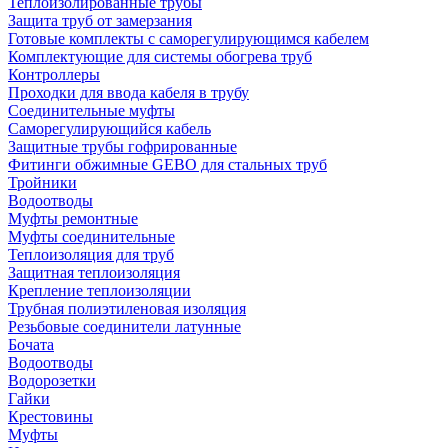
Теплоизолированные трубы
Защита труб от замерзания
Готовые комплекты с саморегулирующимся кабелем
Комплектующие для системы обогрева труб
Контроллеры
Проходки для ввода кабеля в трубу
Соединительные муфты
Саморегулирующийся кабель
Защитные трубы гофрированные
Фитинги обжимные GEBO для стальных труб
Тройники
Водоотводы
Муфты ремонтные
Муфты соединительные
Теплоизоляция для труб
Защитная теплоизоляция
Крепление теплоизоляции
Трубная полиэтиленовая изоляция
Резьбовые соединители латунные
Бочата
Водоотводы
Водорозетки
Гайки
Крестовины
Муфты