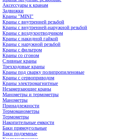
Аксессуары к кранам
Задвижки
Краны "MINI"
Краны с внутренней резьбой
Краны с внутренней-наружной резьбой
Краны с воздухоотводчиком
Краны с накидной гайкой
Краны с наружной резьбой
Краны с фильтром
Краны со сгоном
Сливные краны
Трехходовые краны
Краны под сварку полипропиленовые
Краны с сервоприводом
Краны электромагнитные
Незамерзающие краны
Манометры и термометры
Манометры
Принадлежности
Термоманометры
Термометры
Накопительные емкости
Баки прямоугольные
Баки подземные