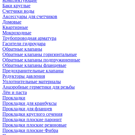
Комплектующие
Баки круглые
Счетчики воды
Аксессуары для счетчиков
Домовые
Квартирные
Мокроходные
Трубопроводная арматура
Гасители гидроудара
Обратные клапаны
Обратные клапаны горизонтальные
Обратные клапаны подпружиненные
Обратные клапаны фланцевые
Предохранительные клапаны
Редукторы давления
Уплотнительные материалы
Анаэробные герметики для резьбы
Лён и паста
Прокладки
Прокладки для кранбуксы
Прокладки для фланцев
Прокладки круглого сечения
Прокладки плоские паронит
Прокладки плоские резиновые
Прокладки плоские Фибра