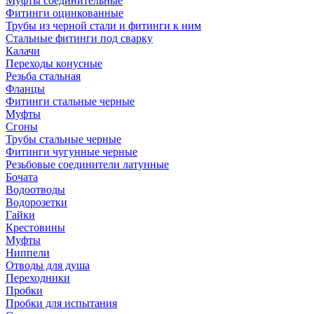
Муфты соединительные
Фитинги оцинкованные
Трубы из черной стали и фитинги к ним
Стальные фитинги под сварку
Калачи
Переходы конусные
Резьба стальная
Фланцы
Фитинги стальные черные
Муфты
Сгоны
Трубы стальные черные
Фитинги чугунные черные
Резьбовые соединители латунные
Бочата
Водоотводы
Водорозетки
Гайки
Крестовины
Муфты
Ниппели
Отводы для душа
Переходники
Пробки
Пробки для испытания