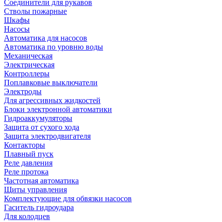
Соединители для рукавов
Стволы пожарные
Шкафы
Насосы
Автоматика для насосов
Автоматика по уровню воды
Механическая
Электрическая
Контроллеры
Поплавковые выключатели
Электроды
Для агрессивных жидкостей
Блоки электронной автоматики
Гидроаккумуляторы
Защита от сухого хода
Защита электродвигателя
Контакторы
Плавный пуск
Реле давления
Реле протока
Частотная автоматика
Щиты управления
Комплектующие для обвязки насосов
Гаситель гидроудара
Для колодцев