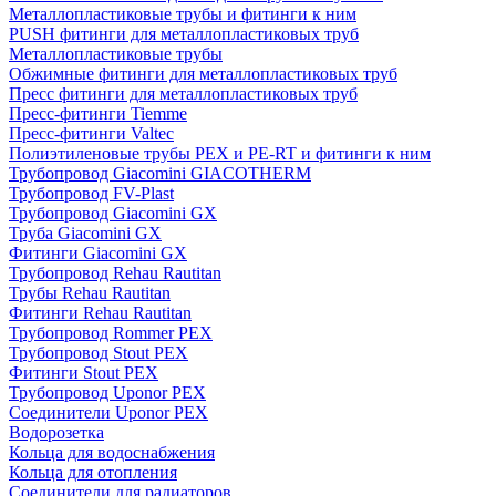
Металлопластиковые трубы и фитинги к ним
PUSH фитинги для металлопластиковых труб
Металлопластиковые трубы
Обжимные фитинги для металлопластиковых труб
Пресс фитинги для металлопластиковых труб
Пресс-фитинги Tiemme
Пресс-фитинги Valtec
Полиэтиленовые трубы PEX и PE-RT и фитинги к ним
Трубопровод Giacomini GIACOTHERM
Трубопровод FV-Plast
Трубопровод Giacomini GX
Труба Giacomini GX
Фитинги Giacomini GX
Трубопровод Rehau Rautitan
Трубы Rehau Rautitan
Фитинги Rehau Rautitan
Трубопровод Rommer PEX
Трубопровод Stout PEX
Фитинги Stout PEX
Трубопровод Uponor PEX
Соединители Uponor PEX
Водорозетка
Кольца для водоснабжения
Кольца для отопления
Соединители для радиаторов