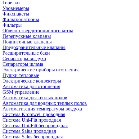
Горелки
Уровнемеры
Фикспакеты
Фильтропатроны
Фильтры
Обвязка твердотопливного котла
Перепускные клапаны
Подпиточные клапаны
Предохранительные клапаны
Расширительные баки
Сепараторы воздуха
Сепараторы шлама
Электрические приборы отопления
Пушки тепловые
Электрические конвекторы
Автоматика для отопления
GSM управление
Автоматика для теплых полов
Автоматика для водяных теплых полов
Автоматизация температуры воздуха
Система Kromwell проводная
Система Uni-Fitt проводная
Система Uni-Fitt беспроводная
Система Salus проводная
Система Salus беспроводная