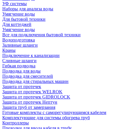
УФ системы
Наборы для анализа воды
Умягчение воды
Для бытовой техники
Для коттеджей
Умягчение воды
Все для подключения бытовой техники
Водоподготовка
Заливные шланги
Краны
Подключение к канализации
Сливные шланги
Гибкая подводка
Подводка для воды
Подводка для смесителей
Подводка для стиральных машин
Защита от протечек
Защита от протечек WELROK
Защита от протечек GIDROLOCK
Защита от протечек Нептун
Защита труб от замерзания
Готовые комплекты с саморегулирующимся кабелем
Комплектующие для системы обогрева труб
Контроллеры
Проходки для ввода кабеля в трубу