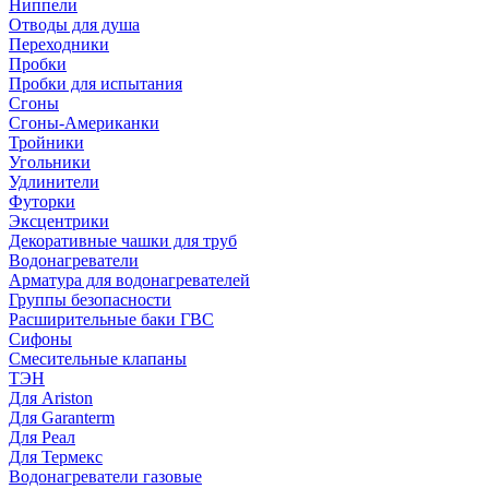
Ниппели
Отводы для душа
Переходники
Пробки
Пробки для испытания
Сгоны
Сгоны-Американки
Тройники
Угольники
Удлинители
Футорки
Эксцентрики
Декоративные чашки для труб
Водонагреватели
Арматура для водонагревателей
Группы безопасности
Расширительные баки ГВС
Сифоны
Смесительные клапаны
ТЭН
Для Ariston
Для Garanterm
Для Реал
Для Термекс
Водонагреватели газовые