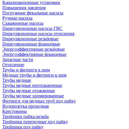
Канализационные установки
Повышения давления
Погружные фекальные насосы
Ручные насосы
Скважинные насосы
Циркуляционные насосы ГВС
Циркуляционные насосы отопления
Циркуляционные резьбовые
Циркуляционные фланцевые
Энергоэффективные резьбовые
Энергоэффективные фланцевые
Запасные части
Отопление
Трубы и фитинги к ним
Медные трубы и фитинги к ним
Трубы медные
Трубы медные неотожженные
Трубы медные отожженые
Трубы медные хромированные
Фитинги для медных труб под пайку
Водорозетка проходная
Крестовины
Тройники пайка-резьба
Тройники переходные под пайку
Тройники под пайку