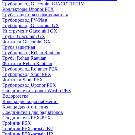
Трубопровод Giacomini GIACOTHERM
Коллекторы Uponor PEX
Труба защитная гофрированная
Трубопровод FV-Plast
Трубопровод Giacomini GX
Инструмент Giacomini GX
Трубы Giacomini GX
Фитинги Giacomini GX
Труба защитная
Трубопровод Rehau Rautitan
Трубы Rehau Rautitan
Фитинги Rehau Rautitan
Трубопровод Rommer PEX
Трубопровод Stout PEX
Фитинги Stout PEX
Трубопровод Uponor PEX
Соединители Uponor Wirsbo PEX
Водорозетка
Кольца для водоснабжения
Кольца для отопления
Соединители для радиаторов
Соединитель PEX-PEX
Тройник PEX
Тройник PEX-резьба ВР
Тройник PEX-резьба НР