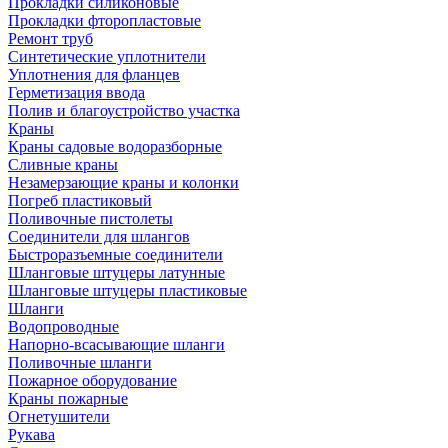
Прокладки силиконовые
Прокладки фторопластовые
Ремонт труб
Синтетические уплотнители
Уплотнения для фланцев
Герметизация ввода
Полив и благоустройство участка
Краны
Краны садовые водоразборные
Сливные краны
Незамерзающие краны и колонки
Погреб пластиковый
Поливочные пистолеты
Соединители для шлангов
Быстроразъемные соединители
Шланговые штуцеры латунные
Шланговые штуцеры пластиковые
Шланги
Водопроводные
Напорно-всасывающие шланги
Поливочные шланги
Пожарное оборудование
Краны пожарные
Огнетушители
Рукава