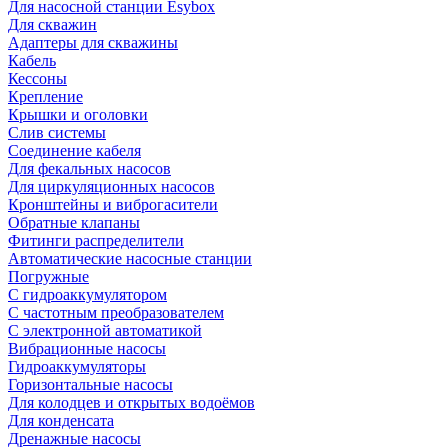
Для насосной станции Esybox
Для скважин
Адаптеры для скважины
Кабель
Кессоны
Крепление
Крышки и оголовки
Слив системы
Соединение кабеля
Для фекальных насосов
Для циркуляционных насосов
Кронштейны и виброгасители
Обратные клапаны
Фитинги распределители
Автоматические насосные станции
Погружные
С гидроаккумулятором
С частотным преобразователем
С электронной автоматикой
Вибрационные насосы
Гидроаккумуляторы
Горизонтальные насосы
Для колодцев и открытых водоёмов
Для конденсата
Дренажные насосы