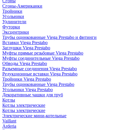
Сгоны
Сгоны-Американки
Тройники
Угольники
Удлинители
Футорки
Эксцентрики
Трубы оцинкованные Viega Prestabo и фитинги
Вставки Viega Prestabo
Заглушки Viega Prestabo
Муфты прямые резьбовые Viega Prestabo
Муфты соединительные Viega Prestabo
Обводы Viega Prestabo
Разъемные соединения Viega Prestabo
Редукционные вставки Viega Prestabo
Тройники Viega Prestabo
Трубы оцинкованные Viega Prestabo
Угольники Viega Prestabo
Декоративные чашки для труб
Котлы
Котлы электрические
Котлы электрические
Электрические мини-котельные
Vaillant
Arderia